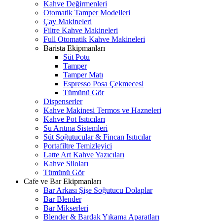
Kahve Değirmenleri
Otomatik Tamper Modelleri
Çay Makineleri
Filtre Kahve Makineleri
Full Otomatik Kahve Makineleri
Barista Ekipmanları
Süt Potu
Tamper
Tamper Matı
Espresso Posa Çekmecesi
Tümünü Gör
Dispenserler
Kahve Makinesi Termos ve Hazneleri
Kahve Pot Isıtıcıları
Su Arıtma Sistemleri
Süt Soğutucular & Fincan Isıtıcılar
Portafiltre Temizleyici
Latte Art Kahve Yazıcıları
Kahve Siloları
Tümünü Gör
Cafe ve Bar Ekipmanları
Bar Arkası Şişe Soğutucu Dolaplar
Bar Blender
Bar Mikserleri
Blender & Bardak Yıkama Aparatları