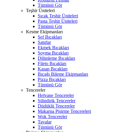
Tümünü Gör
Teşhir Üniteleri
Sıcak Teşhir Üniteleri
Pasta Teşhir Üniteleri
Tümünü Gör
Kesme Ekipmanları
Şef Bıçakları
Satırlar
Ekmek Bıçakları
Soyma Bıçakları
Dilimleme Bıçakları
Fileto Bıçakları
Kasap Bıçakları
Bıçağı Bileme Ekipmanları
Pizza Bıçakları
Tümünü Gör
Tencereler
Helvane Tencereler
Silindirik Tencereler
Düdüklü Tencereler
Makarna Pişirme Tencereleri
Wok Tencereler
Tavalar
Tümünü Gör