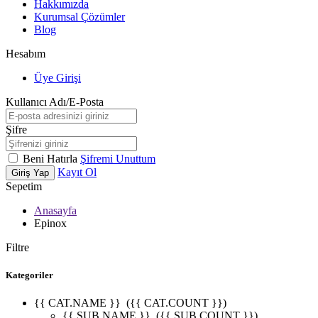
Hakkımızda
Kurumsal Çözümler
Blog
Hesabım
Üye Girişi
Kullanıcı Adı/E-Posta
Şifre
Beni Hatırla
Şifremi Unuttum
Kayıt Ol
Giriş Yap
Sepetim
Anasayfa
Epinox
Filtre
Kategoriler
{{ CAT.NAME }}
({{ CAT.COUNT }})
{{ SUB.NAME }}
({{ SUB.COUNT }})