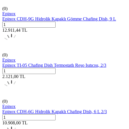
(0)
Epinox
Epinox CDH-9G Hidrolik Kapaklı Gömme Chafing Dish, 9 L
12.911,44
TL
(0)
Epinox
Epinox TI-05 Chafing Dish Termostatlı Reşo Isıtıcısı, 2/3
2.121,00
TL
(0)
Epinox
Epinox CDH-6G Hidrolik Kapaklı Chafing Dish, 6 L 2/3
10.908,00
TL