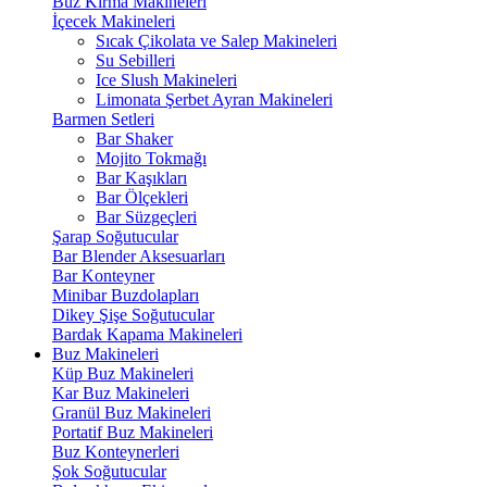
Buz Kırma Makineleri
İçecek Makineleri
Sıcak Çikolata ve Salep Makineleri
Su Sebilleri
Ice Slush Makineleri
Limonata Şerbet Ayran Makineleri
Barmen Setleri
Bar Shaker
Mojito Tokmağı
Bar Kaşıkları
Bar Ölçekleri
Bar Süzgeçleri
Şarap Soğutucular
Bar Blender Aksesuarları
Bar Konteyner
Minibar Buzdolapları
Dikey Şişe Soğutucular
Bardak Kapama Makineleri
Buz Makineleri
Küp Buz Makineleri
Kar Buz Makineleri
Granül Buz Makineleri
Portatif Buz Makineleri
Buz Konteynerleri
Şok Soğutucular