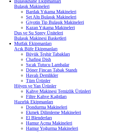
Bulaşıkhane Ekipmanları
Bulaşık Makineleri
Bardak Yıkama Makineleri
Set Altı Bulaşık Makineleri
Giyotin Tip Bulaşık Makineleri
Kazan Yıkama Makineleri
Duş ve Su Sprey Üniteleri
Bulaşık Makinesi Basketleri
Mutfak Ekipmanları
Açık Büfe Ekipmanları
Büyük Teşhir Tabakları
Chafing Dish
Sıcak Tutucu Lambalar
Döner Fincan Tabak Standı
Havalı Demlikler
Tüm Ürünler
Hijyen ve Yan Ürünler
Kahve Makinesi Temizlik Ürünleri
Filtre Kahve Kağıtları
Hazırlık Ekipmanları
Dondurma Makineleri
Ekmek Dilimleme Makineleri
El Blenderları
Hamur Açma Makineleri
Hamur Yoğurma Makineleri