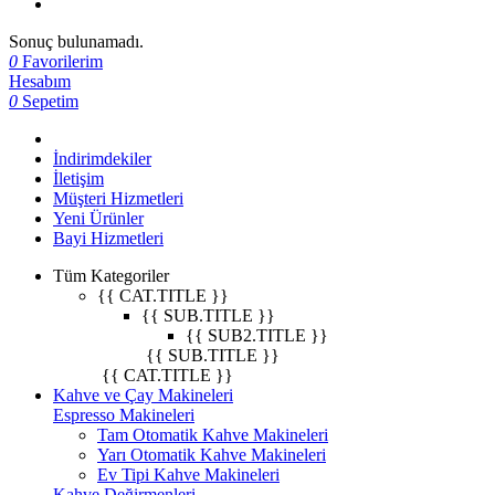
Sonuç bulunamadı.
0
Favorilerim
Hesabım
0
Sepetim
İndirimdekiler
İletişim
Müşteri Hizmetleri
Yeni Ürünler
Bayi Hizmetleri
Tüm Kategoriler
{{ CAT.TITLE }}
{{ SUB.TITLE }}
{{ SUB2.TITLE }}
{{ SUB.TITLE }}
{{ CAT.TITLE }}
Kahve ve Çay Makineleri
Espresso Makineleri
Tam Otomatik Kahve Makineleri
Yarı Otomatik Kahve Makineleri
Ev Tipi Kahve Makineleri
Kahve Değirmenleri