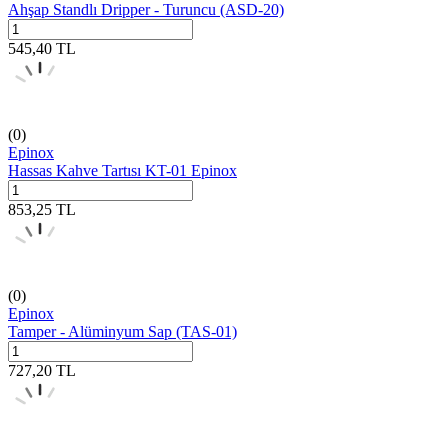
Ahşap Standlı Dripper - Turuncu (ASD-20)
545,40
TL
(0)
Epinox
Hassas Kahve Tartısı KT-01 Epinox
853,25
TL
(0)
Epinox
Tamper - Alüminyum Sap (TAS-01)
727,20
TL