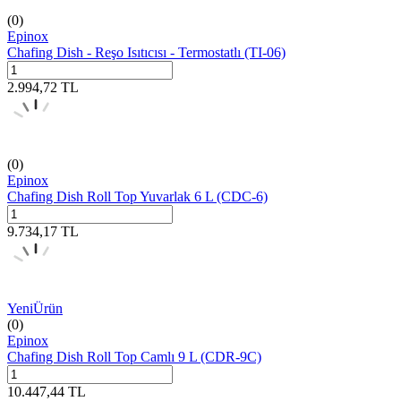
(0)
Epinox
Chafing Dish - Reşo Isıtıcısı - Termostatlı (TI-06)
2.994,72
TL
(0)
Epinox
Chafing Dish Roll Top Yuvarlak 6 L (CDC-6)
9.734,17
TL
Yeni
Ürün
(0)
Epinox
Chafing Dish Roll Top Camlı 9 L (CDR-9C)
10.447,44
TL