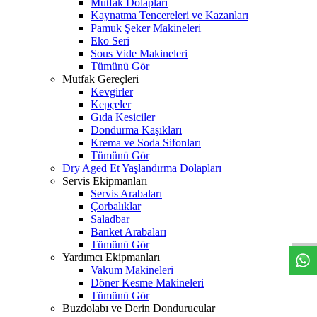
Mutfak Dolapları
Kaynatma Tencereleri ve Kazanları
Pamuk Şeker Makineleri
Eko Seri
Sous Vide Makineleri
Tümünü Gör
Mutfak Gereçleri
Kevgirler
Kepçeler
Gıda Kesiciler
Dondurma Kaşıkları
Krema ve Soda Sifonları
Tümünü Gör
Dry Aged Et Yaşlandırma Dolapları
Servis Ekipmanları
Servis Arabaları
W
h
t
s
a
p
p
D
e
s
t
e
H
a
t
t
Çorbalıklar
Saladbar
Banket Arabaları
Tümünü Gör
Yardımcı Ekipmanları
Vakum Makineleri
Döner Kesme Makineleri
Tümünü Gör
Buzdolabı ve Derin Dondurucular