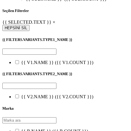
Seçilen Filtreler
{{ SELECTED.TEXT }} ×
HEPSİNİ SİL
{{ FILTERS.VARIANTS.TYPE1_NAME }}
{{ V1.NAME }}
({{ V1.COUNT }})
{{ FILTERS.VARIANTS.TYPE2_NAME }}
{{ V2.NAME }}
({{ V2.COUNT }})
Marka