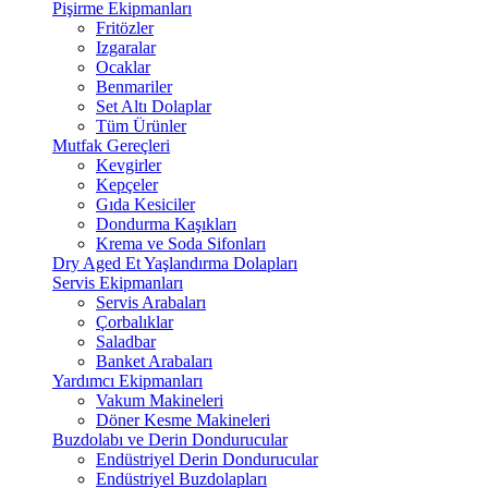
Pişirme Ekipmanları
Fritözler
Izgaralar
Ocaklar
Benmariler
Set Altı Dolaplar
Tüm Ürünler
Mutfak Gereçleri
Kevgirler
Kepçeler
Gıda Kesiciler
Dondurma Kaşıkları
Krema ve Soda Sifonları
Dry Aged Et Yaşlandırma Dolapları
Servis Ekipmanları
Servis Arabaları
Çorbalıklar
Saladbar
Banket Arabaları
Yardımcı Ekipmanları
Vakum Makineleri
Döner Kesme Makineleri
Buzdolabı ve Derin Dondurucular
Endüstriyel Derin Dondurucular
Endüstriyel Buzdolapları