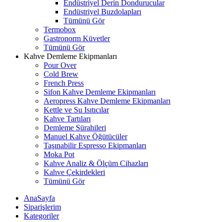
Endüstriyel Derin Dondurucular
Endüstriyel Buzdolapları
Tümünü Gör
Termobox
Gastronorm Küvetler
Tümünü Gör
Kahve Demleme Ekipmanları
Pour Over
Cold Brew
French Press
Sifon Kahve Demleme Ekipmanları
Aeropress Kahve Demleme Ekipmanları
Kettle ve Su Isıtıcılar
Kahve Tartıları
Demleme Sürahileri
Manuel Kahve Öğütücüler
Taşınabilir Espresso Ekipmanları
Moka Pot
Kahve Analiz & Ölçüm Cihazları
Kahve Çekirdekleri
Tümünü Gör
AnaSayfa
Siparişlerim
Kategoriler