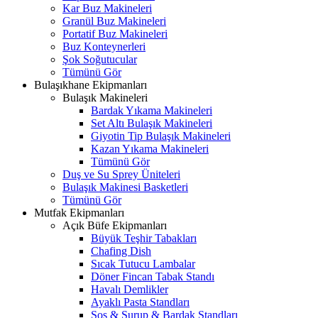
Kar Buz Makineleri
Granül Buz Makineleri
Portatif Buz Makineleri
Buz Konteynerleri
Şok Soğutucular
Tümünü Gör
Bulaşıkhane Ekipmanları
Bulaşık Makineleri
Bardak Yıkama Makineleri
Set Altı Bulaşık Makineleri
Giyotin Tip Bulaşık Makineleri
Kazan Yıkama Makineleri
Tümünü Gör
Duş ve Su Sprey Üniteleri
Bulaşık Makinesi Basketleri
Tümünü Gör
Mutfak Ekipmanları
Açık Büfe Ekipmanları
Büyük Teşhir Tabakları
Chafing Dish
Sıcak Tutucu Lambalar
Döner Fincan Tabak Standı
Havalı Demlikler
Ayaklı Pasta Standları
Sos & Şurup & Bardak Standları