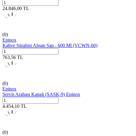
24.846,00
TL
(0)
Epinox
Kahve Sürahisi Ahşap Sap - 600 Ml (VCWN-60)
763,56
TL
(0)
Epinox
Servis Arabası Kapalı (SASK-9) Epinox
4.454,10
TL
(0)