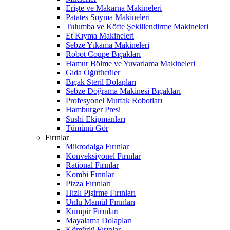
Erişte ve Makarna Makineleri
Patates Soyma Makineleri
Tulumba ve Köfte Şekillendirme Makineleri
Et Kıyma Makineleri
Sebze Yıkama Makineleri
Robot Coupe Bıçakları
Hamur Bölme ve Yuvarlama Makineleri
Gıda Öğütücüler
Bıçak Steril Dolapları
Sebze Doğrama Makinesi Bıçakları
Profesyonel Mutfak Robotları
Hamburger Presi
Sushi Ekipmanları
Tümünü Gör
Fırınlar
Mikrodalga Fırınlar
Konveksiyonel Fırınlar
Rational Fırınlar
Kombi Fırınlar
Pizza Fırınları
Hızlı Pişirme Fırınları
Unlu Mamül Fırınları
Kumpir Fırınları
Mayalama Dolapları
Kömürlü Fırınlar