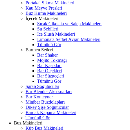
Portakal Sıkma Makineleri
Katı Meyve Presleri
Buz Kırma Makineleri
İçecek Makineleri
Sıcak Çikolata ve Salep Makineleri
Su Sebilleri
Ice Slush Makineleri
Limonata Şerbet Ayran Makineleri
Tümünü Gör
Barmen Setleri
Bar Shaker
Mojito Tokmağı
Bar Kaşıkları
Bar Ölçekleri
Bar Süzgeçleri
Tümünü Gör
Şarap Soğutucular
Bar Blender Aksesuarları
Bar Konteyner
Minibar Buzdolapları
Dikey Şişe Soğutucular
Bardak Kapama Makineleri
Tümünü Gör
Buz Makineleri
Küp Buz Makineleri