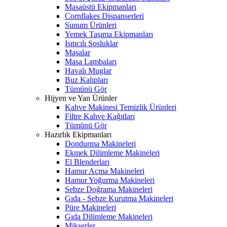
Masaüstü Ekipmanları
Cornflakes Dispanserleri
Sunum Ürünleri
Yemek Taşıma Ekipmanları
Isıtıcılı Sosluklar
Maşalar
Masa Lambaları
Havalı Muglar
Buz Kalıpları
Tümünü Gör
Hijyen ve Yan Ürünler
Kahve Makinesi Temizlik Ürünleri
Filtre Kahve Kağıtları
Tümünü Gör
Hazırlık Ekipmanları
Dondurma Makineleri
Ekmek Dilimleme Makineleri
El Blenderları
Hamur Açma Makineleri
Hamur Yoğurma Makineleri
Sebze Doğrama Makineleri
Gıda - Sebze Kurutma Makineleri
Püre Makineleri
Gıda Dilimleme Makineleri
Mikserler