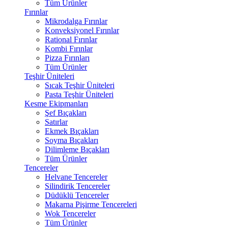
Tüm Ürünler
Fırınlar
Mikrodalga Fırınlar
Konveksiyonel Fırınlar
Rational Fırınlar
Kombi Fırınlar
Pizza Fırınları
Tüm Ürünler
Teşhir Üniteleri
Sıcak Teşhir Üniteleri
Pasta Teşhir Üniteleri
Kesme Ekipmanları
Şef Bıçakları
Satırlar
Ekmek Bıçakları
Soyma Bıçakları
Dilimleme Bıçakları
Tüm Ürünler
Tencereler
Helvane Tencereler
Silindirik Tencereler
Düdüklü Tencereler
Makarna Pişirme Tencereleri
Wok Tencereler
Tüm Ürünler