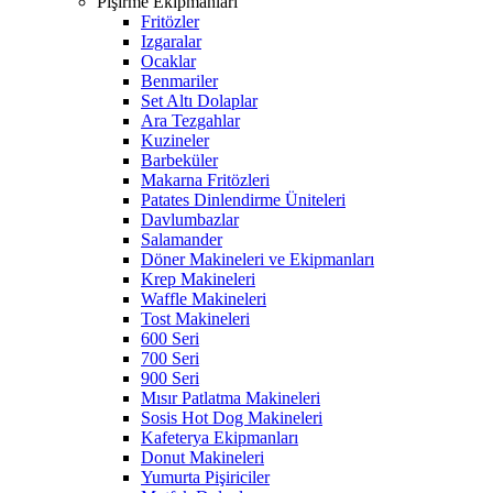
Pişirme Ekipmanları
Fritözler
Izgaralar
Ocaklar
Benmariler
Set Altı Dolaplar
Ara Tezgahlar
Kuzineler
Barbeküler
Makarna Fritözleri
Patates Dinlendirme Üniteleri
Davlumbazlar
Salamander
Döner Makineleri ve Ekipmanları
Krep Makineleri
Waffle Makineleri
Tost Makineleri
600 Seri
700 Seri
900 Seri
Mısır Patlatma Makineleri
Sosis Hot Dog Makineleri
Kafeterya Ekipmanları
Donut Makineleri
Yumurta Pişiriciler