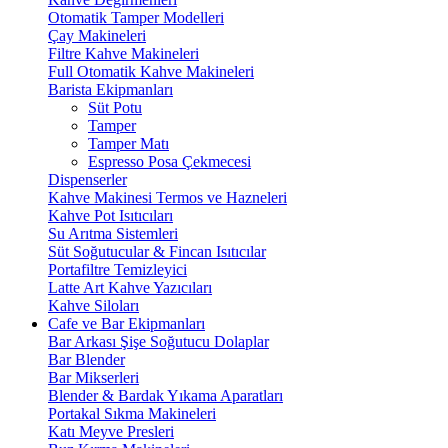
Otomatik Tamper Modelleri
Çay Makineleri
Filtre Kahve Makineleri
Full Otomatik Kahve Makineleri
Barista Ekipmanları
Süt Potu
Tamper
Tamper Matı
Espresso Posa Çekmecesi
Dispenserler
Kahve Makinesi Termos ve Hazneleri
Kahve Pot Isıtıcıları
Su Arıtma Sistemleri
Süt Soğutucular & Fincan Isıtıcılar
Portafiltre Temizleyici
Latte Art Kahve Yazıcıları
Kahve Siloları
Cafe ve Bar Ekipmanları
Bar Arkası Şişe Soğutucu Dolaplar
Bar Blender
Bar Mikserleri
Blender & Bardak Yıkama Aparatları
Portakal Sıkma Makineleri
Katı Meyve Presleri