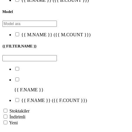
{{ B.NAME }}
({{ B.COUNT }})
Model
{{ M.NAME }}
({{ M.COUNT }})
{{ FILTER.NAME }}
{{ F.NAME }}
{{ F.NAME }}
({{ F.COUNT }})
Stoktakiler
İndirimli
Yeni