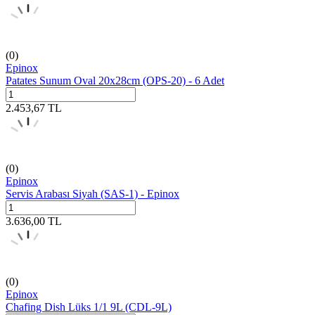
(0)
Epinox
Patates Sunum Oval 20x28cm (OPS-20) - 6 Adet
2.453,67
TL
(0)
Epinox
Servis Arabası Siyah (SAS-1) - Epinox
3.636,00
TL
(0)
Epinox
Chafing Dish Lüks 1/1 9L (CDL-9L)