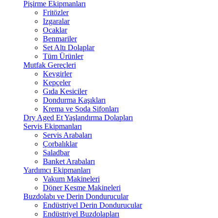
Pişirme Ekipmanları
Fritözler
Izgaralar
Ocaklar
Benmariler
Set Altı Dolaplar
Tüm Ürünler
Mutfak Gereçleri
Kevgirler
Kepçeler
Gıda Kesiciler
Dondurma Kaşıkları
Krema ve Soda Sifonları
Dry Aged Et Yaşlandırma Dolapları
Servis Ekipmanları
Servis Arabaları
Çorbalıklar
Saladbar
Banket Arabaları
Yardımcı Ekipmanları
Vakum Makineleri
Döner Kesme Makineleri
Buzdolabı ve Derin Dondurucular
Endüstriyel Derin Dondurucular
Endüstriyel Buzdolapları