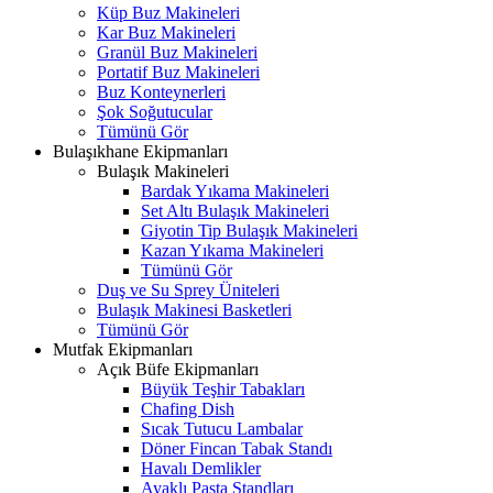
Küp Buz Makineleri
Kar Buz Makineleri
Granül Buz Makineleri
Portatif Buz Makineleri
Buz Konteynerleri
Şok Soğutucular
Tümünü Gör
Bulaşıkhane Ekipmanları
Bulaşık Makineleri
Bardak Yıkama Makineleri
Set Altı Bulaşık Makineleri
Giyotin Tip Bulaşık Makineleri
Kazan Yıkama Makineleri
Tümünü Gör
Duş ve Su Sprey Üniteleri
Bulaşık Makinesi Basketleri
Tümünü Gör
Mutfak Ekipmanları
Açık Büfe Ekipmanları
Büyük Teşhir Tabakları
Chafing Dish
Sıcak Tutucu Lambalar
Döner Fincan Tabak Standı
Havalı Demlikler
Ayaklı Pasta Standları