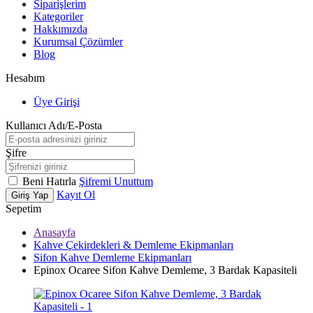
Siparişlerim
Kategoriler
Hakkımızda
Kurumsal Çözümler
Blog
Hesabım
Üye Girişi
Kullanıcı Adı/E-Posta
Şifre
Beni Hatırla
Şifremi Unuttum
Kayıt Ol
Giriş Yap
Sepetim
Anasayfa
Kahve Çekirdekleri & Demleme Ekipmanları
Sifon Kahve Demleme Ekipmanları
Epinox Ocaree Sifon Kahve Demleme, 3 Bardak Kapasiteli