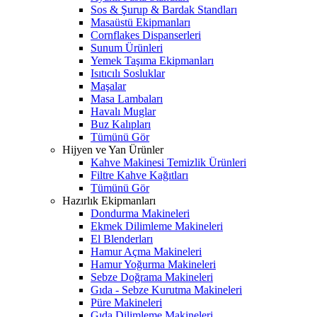
Sos & Şurup & Bardak Standları
Masaüstü Ekipmanları
Cornflakes Dispanserleri
Sunum Ürünleri
Yemek Taşıma Ekipmanları
Isıtıcılı Sosluklar
Maşalar
Masa Lambaları
Havalı Muglar
Buz Kalıpları
Tümünü Gör
Hijyen ve Yan Ürünler
Kahve Makinesi Temizlik Ürünleri
Filtre Kahve Kağıtları
Tümünü Gör
Hazırlık Ekipmanları
Dondurma Makineleri
Ekmek Dilimleme Makineleri
El Blenderları
Hamur Açma Makineleri
Hamur Yoğurma Makineleri
Sebze Doğrama Makineleri
Gıda - Sebze Kurutma Makineleri
Püre Makineleri
Gıda Dilimleme Makineleri