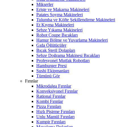
Mikserler
Erişte ve Makarna Makineleri
Patates Soyma Makineleri
Tulumba ve Köfte Şekillendirme Makineleri
Et Kıyma Makineleri
Sebze Yıkama Makineleri
Robot Coupe Bıçakları
Hamur Bölme ve Yuvarlama Makineleri
Gıda Öğütücüler
Bıçak Steril Dolapları
Sebze Doğrama Makinesi Bıçakları
Profesyonel Mutfak Robotları
Hamburger Presi
Sushi Ekipmanları
Tümünü Gör
Fırınlar
Mikrodalga Fırınlar
Konveksiyonel Fırınlar
Rational Fırınlar
Kombi Fırınlar
Pizza Fırınları
Hızlı Pişirme Fırınları
Unlu Mamül Fırınları
Kumpir Fırınları
Mayalama Dolapları