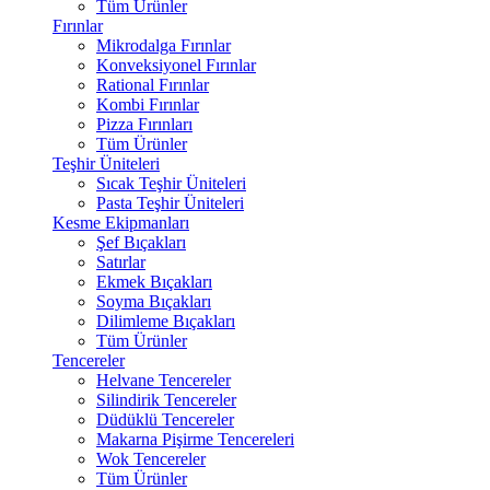
Tüm Ürünler
Fırınlar
Mikrodalga Fırınlar
Konveksiyonel Fırınlar
Rational Fırınlar
Kombi Fırınlar
Pizza Fırınları
Tüm Ürünler
Teşhir Üniteleri
Sıcak Teşhir Üniteleri
Pasta Teşhir Üniteleri
Kesme Ekipmanları
Şef Bıçakları
Satırlar
Ekmek Bıçakları
Soyma Bıçakları
Dilimleme Bıçakları
Tüm Ürünler
Tencereler
Helvane Tencereler
Silindirik Tencereler
Düdüklü Tencereler
Makarna Pişirme Tencereleri
Wok Tencereler
Tüm Ürünler