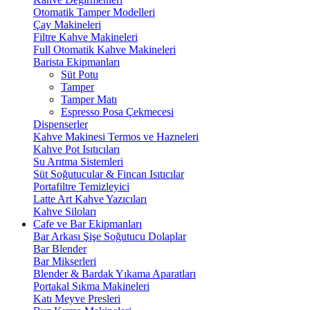
Otomatik Tamper Modelleri
Çay Makineleri
Filtre Kahve Makineleri
Full Otomatik Kahve Makineleri
Barista Ekipmanları
Süt Potu
Tamper
Tamper Matı
Espresso Posa Çekmecesi
Dispenserler
Kahve Makinesi Termos ve Hazneleri
Kahve Pot Isıtıcıları
Su Arıtma Sistemleri
Süt Soğutucular & Fincan Isıtıcılar
Portafiltre Temizleyici
Latte Art Kahve Yazıcıları
Kahve Siloları
Cafe ve Bar Ekipmanları
Bar Arkası Şişe Soğutucu Dolaplar
Bar Blender
Bar Mikserleri
Blender & Bardak Yıkama Aparatları
Portakal Sıkma Makineleri
Katı Meyve Presleri