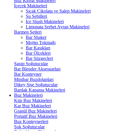
Buz Kırma Makineleri
İçecek Makineleri
Sıcak Çikolata ve Salep Makineleri
Su Sebilleri
Ice Slush Makineleri
Limonata Şerbet Ayran Makineleri
Barmen Setleri
Bar Shaker
Mojito Tokmağı
Bar Kaşıkları
Bar Ölçekleri
Bar Süzgeçleri
Şarap Soğutucular
Bar Blender Aksesuarları
Bar Konteyner
Minibar Buzdolapları
Dikey Şişe Soğutucular
Bardak Kapama Makineleri
Buz Makineleri
Küp Buz Makineleri
Kar Buz Makineleri
Granül Buz Makineleri
Portatif Buz Makineleri
Buz Konteynerleri
Şok Soğutucular