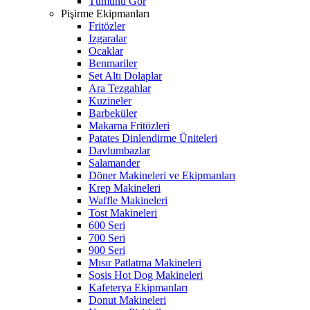
Tümünü Gör
Pişirme Ekipmanları
Fritözler
Izgaralar
Ocaklar
Benmariler
Set Altı Dolaplar
Ara Tezgahlar
Kuzineler
Barbeküler
Makarna Fritözleri
Patates Dinlendirme Üniteleri
Davlumbazlar
Salamander
Döner Makineleri ve Ekipmanları
Krep Makineleri
Waffle Makineleri
Tost Makineleri
600 Seri
700 Seri
900 Seri
Mısır Patlatma Makineleri
Sosis Hot Dog Makineleri
Kafeterya Ekipmanları
Donut Makineleri