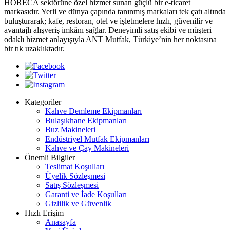
HORECA sektörüne özel hizmet sunan güçlü bir e-ticaret
markasıdır. Yerli ve dünya çapında tanınmış markaları tek çatı altında
buluşturarak; kafe, restoran, otel ve işletmelere hızlı, güvenilir ve
avantajlı alışveriş imkânı sağlar. Deneyimli satış ekibi ve müşteri
odaklı hizmet anlayışıyla ANT Mutfak, Türkiye’nin her noktasına
bir tık uzaklıktadır.
Kategoriler
Kahve Demleme Ekipmanları
Bulaşıkhane Ekipmanları
Buz Makineleri
Endüstriyel Mutfak Ekipmanları
Kahve ve Çay Makineleri
Önemli Bilgiler
Teslimat Koşulları
Üyelik Sözleşmesi
Satış Sözleşmesi
Garanti ve İade Koşulları
Gizlilik ve Güvenlik
Hızlı Erişim
Anasayfa