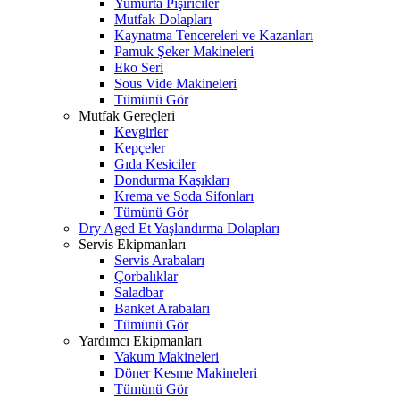
Yumurta Pişiriciler
Mutfak Dolapları
Kaynatma Tencereleri ve Kazanları
Pamuk Şeker Makineleri
Eko Seri
Sous Vide Makineleri
Tümünü Gör
Mutfak Gereçleri
Kevgirler
Kepçeler
Gıda Kesiciler
Dondurma Kaşıkları
Krema ve Soda Sifonları
Tümünü Gör
Dry Aged Et Yaşlandırma Dolapları
Servis Ekipmanları
Servis Arabaları
Çorbalıklar
Saladbar
Banket Arabaları
Tümünü Gör
Yardımcı Ekipmanları
Vakum Makineleri
Döner Kesme Makineleri
Tümünü Gör