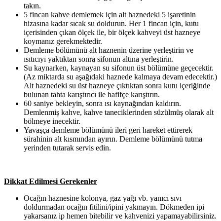
takın.
5 fincan kahve demlemek için alt haznedeki 5 işaretinin
hizasına kadar sıcak su doldurun. Her 1 fincan için, kutu
içerisinden çıkan ölçek ile, bir ölçek kahveyi üst hazneye
koymanız gerekmektedir.
Demleme bölümünü alt haznenin üzerine yerleştirin ve
ısıtıcıyı yaktıktan sonra sifonun altına yerleştirin.
Su kaynarken, kaynayan su sifonun üst bölümüne geçecektir.
(Az miktarda su aşağıdaki haznede kalmaya devam edecektir.)
Alt haznedeki su üst hazneye çıktıktan sonra kutu içeriğinde
bulunan tahta karıştırıcı ile hafifçe karıştırın.
60 saniye bekleyin, sonra ısı kaynağından kaldırın.
Demlenmiş kahve, kahve taneciklerinden süzülmüş olarak alt
bölmeye inecektir.
Yavaşça demleme bölümünü ileri geri hareket ettirerek
sürahinin alt kısmından ayırın. Demleme bölümünü tutma
yerinden tutarak servis edin.
Dikkat Edilmesi Gerekenler
Ocağın haznesine kolonya, gaz yağı vb. yanıcı sıvı
doldurmadan ocağın fitilini/ipini yakmayın. Dökmeden ipi
yakarsanız ip hemen bitebilir ve kahvenizi yapamayabilirsiniz.