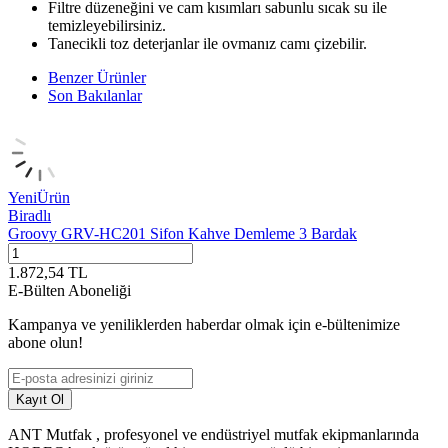
Filtre düzeneğini ve cam kısımları sabunlu sıcak su ile
temizleyebilirsiniz.
Tanecikli toz deterjanlar ile ovmanız camı çizebilir.
Benzer Ürünler
Son Bakılanlar
Yeni
Ürün
Biradlı
Groovy GRV-HC201 Sifon Kahve Demleme 3 Bardak
1.872,54
TL
E-Bülten Aboneliği
Kampanya ve yeniliklerden haberdar olmak için e-bültenimize
abone olun!
Kayıt Ol
ANT Mutfak , profesyonel ve endüstriyel mutfak ekipmanlarında