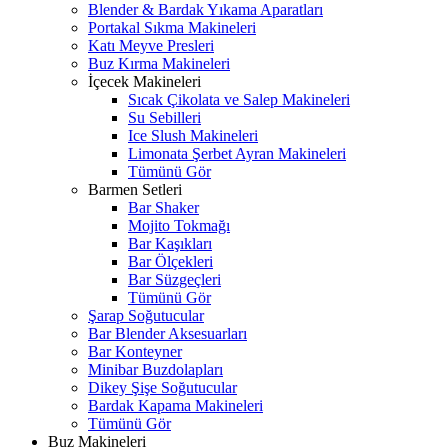
Blender & Bardak Yıkama Aparatları
Portakal Sıkma Makineleri
Katı Meyve Presleri
Buz Kırma Makineleri
İçecek Makineleri
Sıcak Çikolata ve Salep Makineleri
Su Sebilleri
Ice Slush Makineleri
Limonata Şerbet Ayran Makineleri
Tümünü Gör
Barmen Setleri
Bar Shaker
Mojito Tokmağı
Bar Kaşıkları
Bar Ölçekleri
Bar Süzgeçleri
Tümünü Gör
Şarap Soğutucular
Bar Blender Aksesuarları
Bar Konteyner
Minibar Buzdolapları
Dikey Şişe Soğutucular
Bardak Kapama Makineleri
Tümünü Gör
Buz Makineleri