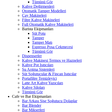
Tümünü Gör
Kahve Değirmenleri
Otomatik Tamper Modelleri
Çay Makineleri
Filtre Kahve Makineleri
Full Otomatik Kahve Makineleri
Barista Ekipmanları
Süt Potu
Tamper
Tamper Matı
Espresso Posa Çekmecesi
Tümünü Gör
Dispenserler
Kahve Makinesi Termos ve Hazneleri
Kahve Pot Isıtıcıları
Su Arıtma Sistemleri
Süt Soğutucular & Fincan Isıtıcılar
Portafiltre Temizleyici
Latte Art Kahve Yazıcıları
Kahve Siloları
Tümünü Gör
Cafe ve Bar Ekipmanları
Bar Arkası Şişe Soğutucu Dolaplar
Bar Blender
Bar Mikserleri