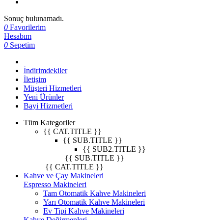
Sonuç bulunamadı.
0
Favorilerim
Hesabım
0
Sepetim
İndirimdekiler
İletişim
Müşteri Hizmetleri
Yeni Ürünler
Bayi Hizmetleri
Tüm Kategoriler
{{ CAT.TITLE }}
{{ SUB.TITLE }}
{{ SUB2.TITLE }}
{{ SUB.TITLE }}
{{ CAT.TITLE }}
Kahve ve Çay Makineleri
Espresso Makineleri
Tam Otomatik Kahve Makineleri
Yarı Otomatik Kahve Makineleri
Ev Tipi Kahve Makineleri
Kahve Değirmenleri