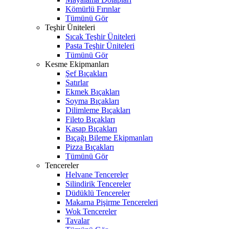
Kömürlü Fırınlar
Tümünü Gör
Teşhir Üniteleri
Sıcak Teşhir Üniteleri
Pasta Teşhir Üniteleri
Tümünü Gör
Kesme Ekipmanları
Şef Bıçakları
Satırlar
Ekmek Bıçakları
Soyma Bıçakları
Dilimleme Bıçakları
Fileto Bıçakları
Kasap Bıçakları
Bıçağı Bileme Ekipmanları
Pizza Bıçakları
Tümünü Gör
Tencereler
Helvane Tencereler
Silindirik Tencereler
Düdüklü Tencereler
Makarna Pişirme Tencereleri
Wok Tencereler
Tavalar