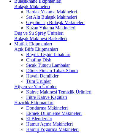
Bulaşıkhane Ekipmanları
Bulaşık Makineleri
Bardak Yıkama Makineleri
Set Altı Bulaşık Makineleri
Giyotin Tip Bulaşık Makineleri
Kazan Yıkama Makineleri
Duş ve Su Sprey Üniteleri
Bulaşık Makinesi Basketleri
Mutfak Ekipmanları
Açık Büfe Ekipmanları
Büyük Teşhir Tabakları
Chafing Dish
Sıcak Tutucu Lambalar
Döner Fincan Tabak Standı
Havalı Demlikler
Tüm Ürünler
Hijyen ve Yan Ürünler
Kahve Makinesi Temizlik Ürünleri
Filtre Kahve Kağıtları
Hazırlık Ekipmanları
Dondurma Makineleri
Ekmek Dilimleme Makineleri
El Blenderları
Hamur Açma Makineleri
Hamur Yoğurma Makineleri