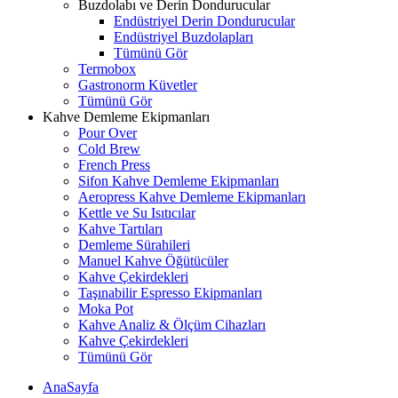
Buzdolabı ve Derin Dondurucular
Endüstriyel Derin Dondurucular
Endüstriyel Buzdolapları
Tümünü Gör
Termobox
Gastronorm Küvetler
Tümünü Gör
Kahve Demleme Ekipmanları
Pour Over
Cold Brew
French Press
Sifon Kahve Demleme Ekipmanları
Aeropress Kahve Demleme Ekipmanları
Kettle ve Su Isıtıcılar
Kahve Tartıları
Demleme Sürahileri
Manuel Kahve Öğütücüler
Kahve Çekirdekleri
Taşınabilir Espresso Ekipmanları
Moka Pot
Kahve Analiz & Ölçüm Cihazları
Kahve Çekirdekleri
Tümünü Gör
AnaSayfa