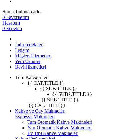
Sonuç bulunamadı.
0
Favorilerim
Hesabım
0
Sepetim
İndirimdekiler
İletişim
Müşteri Hizmetleri
Yeni Ürünler
Bayi Hizmetleri
Tüm Kategoriler
{{ CAT.TITLE }}
{{ SUB.TITLE }}
{{ SUB2.TITLE }}
{{ SUB.TITLE }}
{{ CAT.TITLE }}
Kahve ve Çay Makineleri
Espresso Makineleri
Tam Otomatik Kahve Makineleri
Yarı Otomatik Kahve Makineleri
Ev Tipi Kahve Makineleri
Kahve Değirmenleri