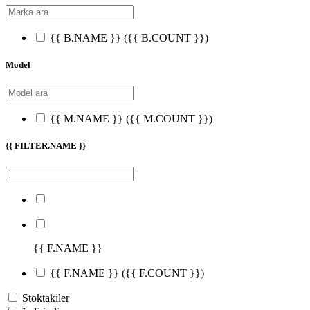
{{ B.NAME }}
({{ B.COUNT }})
Model
{{ M.NAME }}
({{ M.COUNT }})
{{ FILTER.NAME }}
{{ F.NAME }}
{{ F.NAME }}
({{ F.COUNT }})
Stoktakiler