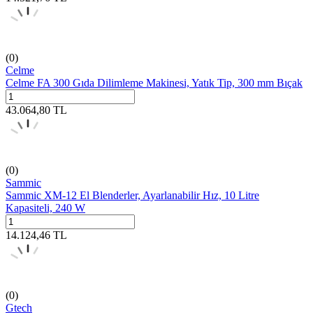
(0)
Celme
Celme FA 300 Gıda Dilimleme Makinesi, Yatık Tip, 300 mm Bıçak
43.064,80
TL
(0)
Sammic
Sammic XM-12 El Blenderler, Ayarlanabilir Hız, 10 Litre
Kapasiteli, 240 W
14.124,46
TL
(0)
Gtech