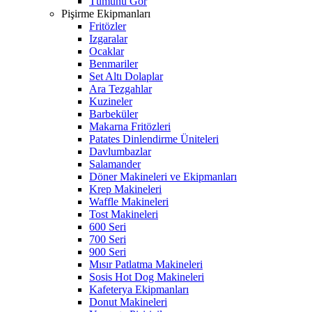
Tümünü Gör
Pişirme Ekipmanları
Fritözler
Izgaralar
Ocaklar
Benmariler
Set Altı Dolaplar
Ara Tezgahlar
Kuzineler
Barbeküler
Makarna Fritözleri
Patates Dinlendirme Üniteleri
Davlumbazlar
Salamander
Döner Makineleri ve Ekipmanları
Krep Makineleri
Waffle Makineleri
Tost Makineleri
600 Seri
700 Seri
900 Seri
Mısır Patlatma Makineleri
Sosis Hot Dog Makineleri
Kafeterya Ekipmanları
Donut Makineleri