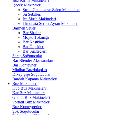
Buz Kırma Makineleri
İçecek Makineleri
Sıcak Çikolata ve Salep Makineleri
Su Sebilleri
Ice Slush Makineleri
Limonata Şerbet Ayran Makineleri
Barmen Setleri
Bar Shaker
Mojito Tokmağı
Bar Kaşıkları
Bar Ölçekleri
Bar Süzgeçleri
Şarap Soğutucular
Bar Blender Aksesuarları
Bar Konteyner
Minibar Buzdolapları
Dikey Şişe Soğutucular
Bardak Kapama Makineleri
Buz Makineleri
Küp Buz Makineleri
Kar Buz Makineleri
Granül Buz Makineleri
Portatif Buz Makineleri
Buz Konteynerleri
Şok Soğutucular