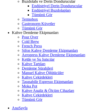
Buzdolabı ve Derin Dondurucular
Endüstriyel Derin Dondurucular
Endüstriyel Buzdolapları
Tümünü Gör
Termobox
Gastronorm Küvetler
Tümünü Gör
Kahve Demleme Ekipmanları
Pour Over
Cold Brew
French Press
Sifon Kahve Demleme Ekipmanları
Aeropress Kahve Demleme Ekipmanları
Kettle ve Su Isıtıcılar
Kahve Tartıları
Demleme Sürahileri
Manuel Kahve Öğütücüler
Kahve Çekirdekleri
Taşınabilir Espresso Ekipmanları
Moka Pot
Kahve Analiz & Ölçüm Cihazları
Kahve Çekirdekleri
Tümünü Gör
AnaSayfa