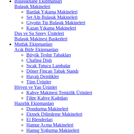
Bulaşıkhane Ekipmanları
Bulaşık Makineleri
Bardak Yıkama Makineleri
Set Altı Bulaşık Makineleri
Giyotin Tip Bulaşık Makineleri
Kazan Yıkama Makineleri
Duş ve Su Sprey Üniteleri
Bulaşık Makinesi Basketleri
Mutfak Ekipmanları
Açık Büfe Ekipmanları
Büyük Teşhir Tabakları
Chafing Dish
Sıcak Tutucu Lambalar
Döner Fincan Tabak Standı
Havalı Demlikler
Tüm Ürünler
Hijyen ve Yan Ürünler
Kahve Makinesi Temizlik Ürünleri
Filtre Kahve Kağıtları
Hazırlık Ekipmanları
Dondurma Makineleri
Ekmek Dilimleme Makineleri
El Blenderları
Hamur Açma Makineleri
Hamur Yoğurma Makineleri