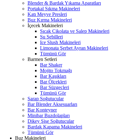
Blender & Bardak Yıkama Aparatları
Portakal Sıkma Makineleri
Katı Meyve Presleri
Buz Kırma Makineleri
İçecek Makineleri
Sıcak Çikolata ve Salep Makineleri
Su Sebilleri
Ice Slush Makineleri
Limonata Şerbet Ayran Makineleri
Tümünü Gör
Barmen Setleri
Bar Shaker
Mojito Tokmağı
Bar Kaşıkları
Bar Ölçekleri
Bar Süzgeçleri
Tümünü Gör
Şarap Soğutucular
Bar Blender Aksesuarları
Bar Konteyner
Minibar Buzdolapları
Dikey Şişe Soğutucular
Bardak Kapama Makineleri
Tümünü Gör
Buz Makineleri