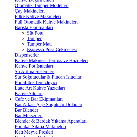
Otomatik Tamper Modelleri
Çay Makineleri
Filtre Kahve Makineleri
Full Otomatik Kahve Makineleri
Barista Ekipmanları
Süt Potu
Tamper
Tamper Matı
Espresso Posa Çekmecesi
Dispenserler
Kahve Makinesi Termos ve Hazneleri
Kahve Pot Isıtıcıları
Su Arıtma Sistemleri
Süt Soğutucular & Fincan Isıtıcılar
Portafiltre Temizleyici
Latte Art Kahve Yazıcıları
Kahve Siloları
Cafe ve Bar Ekipmanları
Bar Arkası Şişe Soğutucu Dolaplar
Bar Blender
Bar Mikserleri
Blender & Bardak Yıkama Aparatları
Portakal Sıkma Makineleri
Katı Meyve Presleri