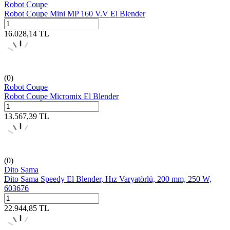
Robot Coupe
Robot Coupe Mini MP 160 V.V El Blender
16.028,14
TL
(0)
Robot Coupe
Robot Coupe Micromix El Blender
13.567,39
TL
(0)
Dito Sama
Dito Sama Speedy El Blender, Hız Varyatörlü, 200 mm, 250 W,
603676
22.944,85
TL