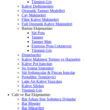
Tümünü Gör
Kahve Değirmenleri
Otomatik Tamper Modelleri
Çay Makineleri
Filtre Kahve Makineleri
Full Otomatik Kahve Makineleri
Barista Ekipmanları
Süt Potu
Tamper
Tamper Matı
Espresso Posa Çekmecesi
Tümünü Gör
Dispenserler
Kahve Makinesi Termos ve Hazneleri
Kahve Pot Isıtıcıları
Su Arıtma Sistemleri
Süt Soğutucular & Fincan Isıtıcılar
Portafiltre Temizleyici
Latte Art Kahve Yazıcıları
Kahve Siloları
Tümünü Gör
Cafe ve Bar Ekipmanları
Bar Arkası Şişe Soğutucu Dolaplar
Bar Blender
Bar Mikserleri