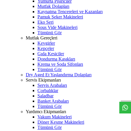
Yumurta Pişiriciler
Mutfak Dolapları
Kaynatma Tencereleri ve Kazanları
Pamuk Şeker Makineleri
Eko Seri
Sous Vide Makineleri
Tümünü Gör
Mutfak Gereçleri
Kevgirler
Kepçeler
Gıda Kesiciler
Dondurma Kaşıkları
Krema ve Soda Sifonları
Tümünü Gör
Dry Aged Et Yaşlandırma Dolapları
Servis Ekipmanları
W
h
t
s
a
p
p
D
e
s
t
e
H
a
t
t
Servis Arabaları
Çorbalıklar
Saladbar
Banket Arabaları
Tümünü Gör
Yardımcı Ekipmanları
Vakum Makineleri
Döner Kesme Makineleri
Tümünü Gör