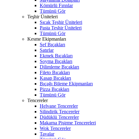
Kömürlü Fırınlar
Tümünü Gör
Teşhir Üniteleri
Sıcak Teşhir Üniteleri
Pasta Teşhir Üniteleri
Tümünü Gör
Kesme Ekipmanları
Şef Bıçakları
Satırlar
Ekmek Bıçakları
Soyma Bıçakları
Dilimleme Bıçakları
Fileto Bıçakları
Kasap Bıçakları
Bıçağı Bileme Ekipmanları
Pizza Bıçakları
Tümünü Gör
Tencereler
Helvane Tencereler
Silindirik Tencereler
Düdüklü Tencereler
Makarna Pişirme Tencereleri
Wok Tencereler
Tavalar