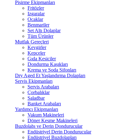
Pişirme Ekipmanları
Fritözler
Izgaralar
Ocaklar
Benmariler
Set Altı Dolaplar
Tüm Ürünler
Mutfak Gereçleri
Kevgirler
Kepçeler
Gıda Kesiciler
Dondurma Kaşıkları
Krema ve Soda Sifonları
Dry Aged Et Yaşlandırma Dolapları
Servis Ekipmanları
Servis Arabaları
Çorbalıklar
Saladbar
Banket Arabaları
Yardımcı Ekipmanları
Vakum Makineleri
Döner Kesme Makineleri
Buzdolabı ve Derin Dondurucular
Endüstriyel Derin Dondurucular
Endüstriyel Buzdolapları