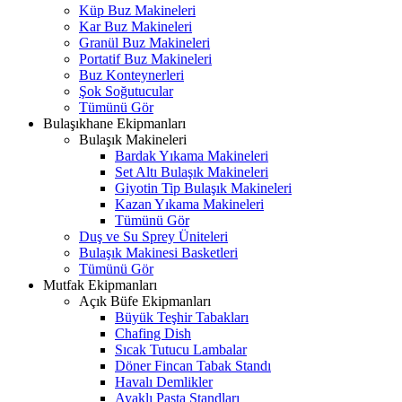
Küp Buz Makineleri
Kar Buz Makineleri
Granül Buz Makineleri
Portatif Buz Makineleri
Buz Konteynerleri
Şok Soğutucular
Tümünü Gör
Bulaşıkhane Ekipmanları
Bulaşık Makineleri
Bardak Yıkama Makineleri
Set Altı Bulaşık Makineleri
Giyotin Tip Bulaşık Makineleri
Kazan Yıkama Makineleri
Tümünü Gör
Duş ve Su Sprey Üniteleri
Bulaşık Makinesi Basketleri
Tümünü Gör
Mutfak Ekipmanları
Açık Büfe Ekipmanları
Büyük Teşhir Tabakları
Chafing Dish
Sıcak Tutucu Lambalar
Döner Fincan Tabak Standı
Havalı Demlikler
Ayaklı Pasta Standları