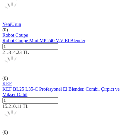
Yeni
Ürün
(0)
Robot Coupe
Robot Coupe Mini MP 240 V.V El Blender
21.814,23
TL
(0)
KEF
KEF BL25 L35-C Profesyonel El Blender, Combi, Çırpıcı ve
Mikser Dahil
15.210,11
TL
(0)