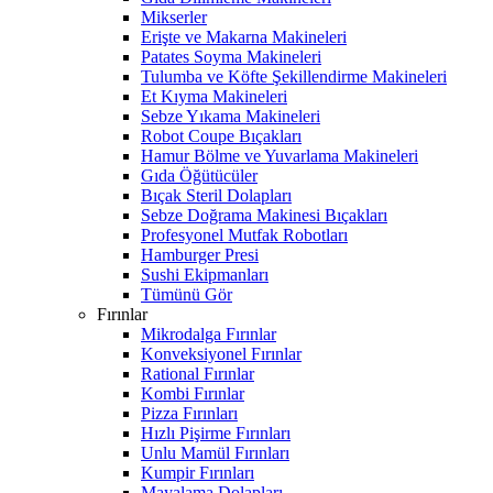
Mikserler
Erişte ve Makarna Makineleri
Patates Soyma Makineleri
Tulumba ve Köfte Şekillendirme Makineleri
Et Kıyma Makineleri
Sebze Yıkama Makineleri
Robot Coupe Bıçakları
Hamur Bölme ve Yuvarlama Makineleri
Gıda Öğütücüler
Bıçak Steril Dolapları
Sebze Doğrama Makinesi Bıçakları
Profesyonel Mutfak Robotları
Hamburger Presi
Sushi Ekipmanları
Tümünü Gör
Fırınlar
Mikrodalga Fırınlar
Konveksiyonel Fırınlar
Rational Fırınlar
Kombi Fırınlar
Pizza Fırınları
Hızlı Pişirme Fırınları
Unlu Mamül Fırınları
Kumpir Fırınları
Mayalama Dolapları