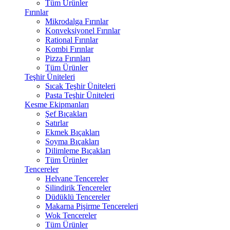
Tüm Ürünler
Fırınlar
Mikrodalga Fırınlar
Konveksiyonel Fırınlar
Rational Fırınlar
Kombi Fırınlar
Pizza Fırınları
Tüm Ürünler
Teşhir Üniteleri
Sıcak Teşhir Üniteleri
Pasta Teşhir Üniteleri
Kesme Ekipmanları
Şef Bıçakları
Satırlar
Ekmek Bıçakları
Soyma Bıçakları
Dilimleme Bıçakları
Tüm Ürünler
Tencereler
Helvane Tencereler
Silindirik Tencereler
Düdüklü Tencereler
Makarna Pişirme Tencereleri
Wok Tencereler
Tüm Ürünler