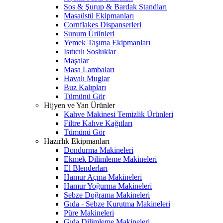
Sos & Şurup & Bardak Standları
Masaüstü Ekipmanları
Cornflakes Dispanserleri
Sunum Ürünleri
Yemek Taşıma Ekipmanları
Isıtıcılı Sosluklar
Maşalar
Masa Lambaları
Havalı Muglar
Buz Kalıpları
Tümünü Gör
Hijyen ve Yan Ürünler
Kahve Makinesi Temizlik Ürünleri
Filtre Kahve Kağıtları
Tümünü Gör
Hazırlık Ekipmanları
Dondurma Makineleri
Ekmek Dilimleme Makineleri
El Blenderları
Hamur Açma Makineleri
Hamur Yoğurma Makineleri
Sebze Doğrama Makineleri
Gıda - Sebze Kurutma Makineleri
Püre Makineleri
Gıda Dilimleme Makineleri