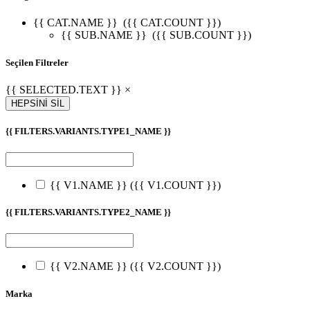
{{ CAT.NAME }}
({{ CAT.COUNT }})
{{ SUB.NAME }}
({{ SUB.COUNT }})
Seçilen Filtreler
{{ SELECTED.TEXT }} ×
HEPSİNİ SİL
{{ FILTERS.VARIANTS.TYPE1_NAME }}
{{ V1.NAME }}
({{ V1.COUNT }})
{{ FILTERS.VARIANTS.TYPE2_NAME }}
{{ V2.NAME }}
({{ V2.COUNT }})
Marka