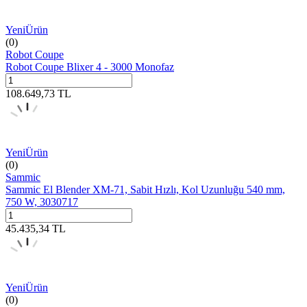
Yeni
Ürün
(0)
Robot Coupe
Robot Coupe Blixer 4 - 3000 Monofaz
108.649,73
TL
Yeni
Ürün
(0)
Sammic
Sammic El Blender XM-71, Sabit Hızlı, Kol Uzunluğu 540 mm,
750 W, 3030717
45.435,34
TL
Yeni
Ürün
(0)