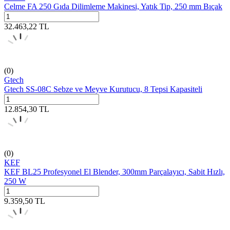
Celme FA 250 Gıda Dilimleme Makinesi, Yatık Tip, 250 mm Bıçak
32.463,22
TL
(0)
Gtech
Gtech SS-08C Sebze ve Meyve Kurutucu, 8 Tepsi Kapasiteli
12.854,30
TL
(0)
KEF
KEF BL25 Profesyonel El Blender, 300mm Parçalayıcı, Sabit Hızlı,
250 W
9.359,50
TL