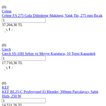
(0)
Celme
Celme FA 275 Gıda Dilimleme Makinesi, Yatık Tip, 275 mm Bıçak
37.204,30
TL
(0)
Gtech
Gtech SS-10H Sebze ve Meyve Kurutucu, 10 Tepsi Kapasiteli
17.710,36
TL
(0)
KEF
KEF BL25-C Profesyonel El Blender, 300mm Parçalayıcı, Sabit
Hızlı, 250 W
14.521,76
TL