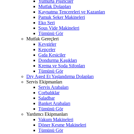
Yumurta Pişiriciler
Mutfak Dolapları
Kaynatma Tencereleri ve Kazanları
Pamuk Şeker Makineleri
Eko Seri
Sous Vide Makineleri
Tümünü Gör
Mutfak Gereçleri
Kevgirler
Kepçeler
Gıda Kesiciler
Dondurma Kaşıkları
Krema ve Soda Sifonları
Tümünü Gör
Dry Aged Et Yaşlandırma Dolapları
Servis Ekipmanları
Servis Arabaları
Çorbalıklar
Saladbar
Banket Arabaları
Tümünü Gör
Yardımcı Ekipmanları
Vakum Makineleri
Döner Kesme Makineleri
Tümünü Gör