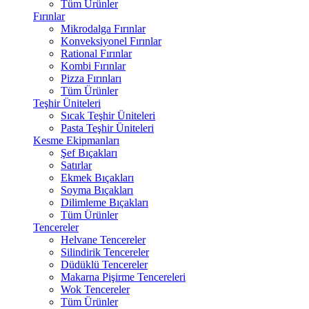
Tüm Ürünler
Fırınlar
Mikrodalga Fırınlar
Konveksiyonel Fırınlar
Rational Fırınlar
Kombi Fırınlar
Pizza Fırınları
Tüm Ürünler
Teşhir Üniteleri
Sıcak Teşhir Üniteleri
Pasta Teşhir Üniteleri
Kesme Ekipmanları
Şef Bıçakları
Satırlar
Ekmek Bıçakları
Soyma Bıçakları
Dilimleme Bıçakları
Tüm Ürünler
Tencereler
Helvane Tencereler
Silindirik Tencereler
Düdüklü Tencereler
Makarna Pişirme Tencereleri
Wok Tencereler
Tüm Ürünler