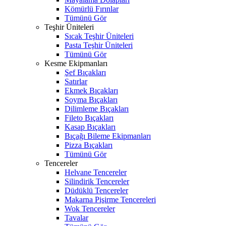
Kömürlü Fırınlar
Tümünü Gör
Teşhir Üniteleri
Sıcak Teşhir Üniteleri
Pasta Teşhir Üniteleri
Tümünü Gör
Kesme Ekipmanları
Şef Bıçakları
Satırlar
Ekmek Bıçakları
Soyma Bıçakları
Dilimleme Bıçakları
Fileto Bıçakları
Kasap Bıçakları
Bıçağı Bileme Ekipmanları
Pizza Bıçakları
Tümünü Gör
Tencereler
Helvane Tencereler
Silindirik Tencereler
Düdüklü Tencereler
Makarna Pişirme Tencereleri
Wok Tencereler
Tavalar