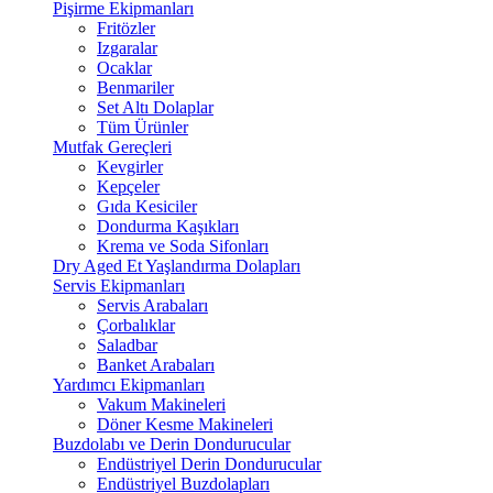
Pişirme Ekipmanları
Fritözler
Izgaralar
Ocaklar
Benmariler
Set Altı Dolaplar
Tüm Ürünler
Mutfak Gereçleri
Kevgirler
Kepçeler
Gıda Kesiciler
Dondurma Kaşıkları
Krema ve Soda Sifonları
Dry Aged Et Yaşlandırma Dolapları
Servis Ekipmanları
Servis Arabaları
Çorbalıklar
Saladbar
Banket Arabaları
Yardımcı Ekipmanları
Vakum Makineleri
Döner Kesme Makineleri
Buzdolabı ve Derin Dondurucular
Endüstriyel Derin Dondurucular
Endüstriyel Buzdolapları