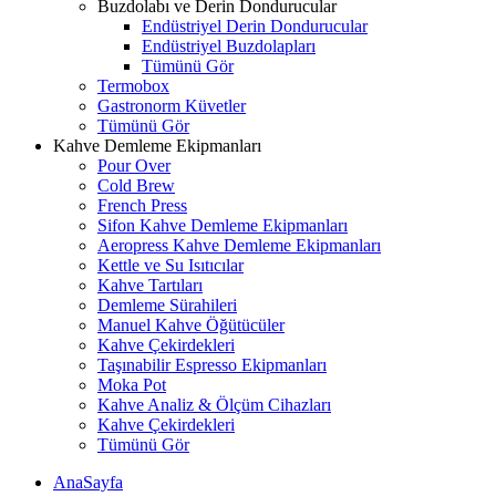
Buzdolabı ve Derin Dondurucular
Endüstriyel Derin Dondurucular
Endüstriyel Buzdolapları
Tümünü Gör
Termobox
Gastronorm Küvetler
Tümünü Gör
Kahve Demleme Ekipmanları
Pour Over
Cold Brew
French Press
Sifon Kahve Demleme Ekipmanları
Aeropress Kahve Demleme Ekipmanları
Kettle ve Su Isıtıcılar
Kahve Tartıları
Demleme Sürahileri
Manuel Kahve Öğütücüler
Kahve Çekirdekleri
Taşınabilir Espresso Ekipmanları
Moka Pot
Kahve Analiz & Ölçüm Cihazları
Kahve Çekirdekleri
Tümünü Gör
AnaSayfa