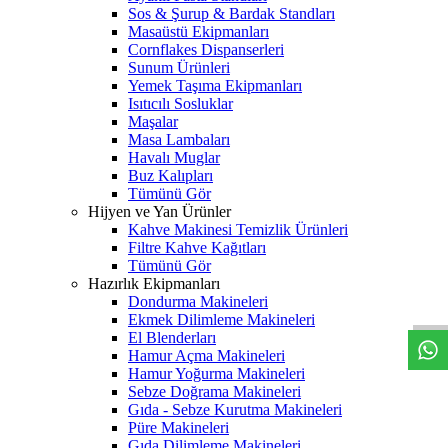
Sos & Şurup & Bardak Standları
Masaüstü Ekipmanları
Cornflakes Dispanserleri
Sunum Ürünleri
Yemek Taşıma Ekipmanları
Isıtıcılı Sosluklar
Maşalar
Masa Lambaları
Havalı Muglar
Buz Kalıpları
Tümünü Gör
Hijyen ve Yan Ürünler
Kahve Makinesi Temizlik Ürünleri
Filtre Kahve Kağıtları
Tümünü Gör
W
h
t
s
a
p
p
D
e
s
t
e
H
a
t
t
Hazırlık Ekipmanları
Dondurma Makineleri
Ekmek Dilimleme Makineleri
El Blenderları
Hamur Açma Makineleri
Hamur Yoğurma Makineleri
Sebze Doğrama Makineleri
Gıda - Sebze Kurutma Makineleri
Püre Makineleri
Gıda Dilimleme Makineleri