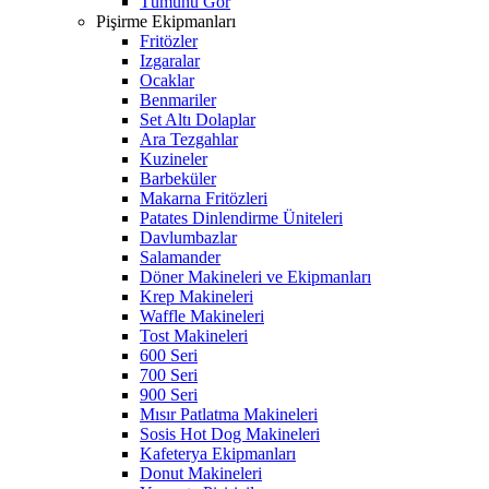
Tümünü Gör
Pişirme Ekipmanları
Fritözler
Izgaralar
Ocaklar
Benmariler
Set Altı Dolaplar
Ara Tezgahlar
Kuzineler
Barbeküler
Makarna Fritözleri
Patates Dinlendirme Üniteleri
Davlumbazlar
Salamander
Döner Makineleri ve Ekipmanları
Krep Makineleri
Waffle Makineleri
Tost Makineleri
600 Seri
700 Seri
900 Seri
Mısır Patlatma Makineleri
Sosis Hot Dog Makineleri
Kafeterya Ekipmanları
Donut Makineleri