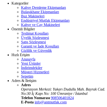
Kategoriler
Kahve Demleme Ekipmanları
Bulaşıkhane Ekipmanları
Buz Makineleri
Endüstriyel Mutfak Ekipmanları
Kahve ve Çay Makineleri
Önemli Bilgiler
Teslimat Koşulları
Üyelik Sözleşmesi
Satış Sözleşmesi
Garanti ve İade Koşulları
Gizlilik ve Güvenlik
Hızlı Erişim
Anasayfa
Yeni Ürünler
İndirimdekiler
Müşteri Hizmetleri
Sepetim
Adres & İletişim
Adres
Operasyon Merkezi: Yukarı Dudullu Mah. Bayrak Cad.
No:30 İç Kapı No: 100 Ümraniye / İstanbul
Telefon Numarası
908506401824
E-Posta
info@antmutfak.com