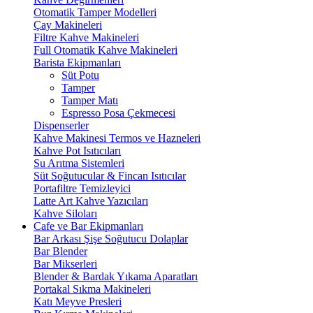
Otomatik Tamper Modelleri
Çay Makineleri
Filtre Kahve Makineleri
Full Otomatik Kahve Makineleri
Barista Ekipmanları
Süt Potu
Tamper
Tamper Matı
Espresso Posa Çekmecesi
Dispenserler
Kahve Makinesi Termos ve Hazneleri
Kahve Pot Isıtıcıları
Su Arıtma Sistemleri
Süt Soğutucular & Fincan Isıtıcılar
Portafiltre Temizleyici
Latte Art Kahve Yazıcıları
Kahve Siloları
Cafe ve Bar Ekipmanları
Bar Arkası Şişe Soğutucu Dolaplar
Bar Blender
Bar Mikserleri
Blender & Bardak Yıkama Aparatları
Portakal Sıkma Makineleri
Katı Meyve Presleri