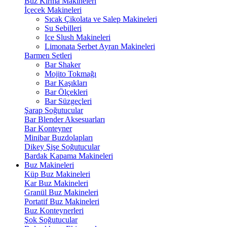
Buz Kırma Makineleri
İçecek Makineleri
Sıcak Çikolata ve Salep Makineleri
Su Sebilleri
Ice Slush Makineleri
Limonata Şerbet Ayran Makineleri
Barmen Setleri
Bar Shaker
Mojito Tokmağı
Bar Kaşıkları
Bar Ölçekleri
Bar Süzgeçleri
Şarap Soğutucular
Bar Blender Aksesuarları
Bar Konteyner
Minibar Buzdolapları
Dikey Şişe Soğutucular
Bardak Kapama Makineleri
Buz Makineleri
Küp Buz Makineleri
Kar Buz Makineleri
Granül Buz Makineleri
Portatif Buz Makineleri
Buz Konteynerleri
Şok Soğutucular