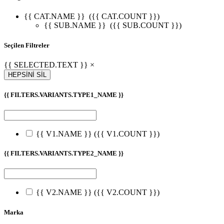
{{ CAT.NAME }}
({{ CAT.COUNT }})
{{ SUB.NAME }}
({{ SUB.COUNT }})
Seçilen Filtreler
{{ SELECTED.TEXT }} ×
HEPSİNİ SİL
{{ FILTERS.VARIANTS.TYPE1_NAME }}
{{ V1.NAME }}
({{ V1.COUNT }})
{{ FILTERS.VARIANTS.TYPE2_NAME }}
{{ V2.NAME }}
({{ V2.COUNT }})
Marka