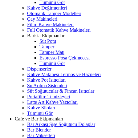
Tümünü Gör
Kahve Değirmenleri
Otomatik Tamper Modelleri
Çay Makineleri
Filtre Kahve Makineleri
Full Otomatik Kahve Makineleri
Barista Ekipmanları
Süt Potu
Tamper
Tamper Matı
Espresso Posa Çekmecesi
Tümünü Gör
Dispenserler
Kahve Makinesi Termos ve Hazneleri
Kahve Pot Isıtıcıları
Su Arıtma Sistemleri
Süt Soğutucular & Fincan Isıtıcılar
Portafiltre Temizleyici
Latte Art Kahve Yazıcıları
Kahve Siloları
Tümünü Gör
Cafe ve Bar Ekipmanları
Bar Arkası Şişe Soğutucu Dolaplar
Bar Blender
Bar Mikserleri