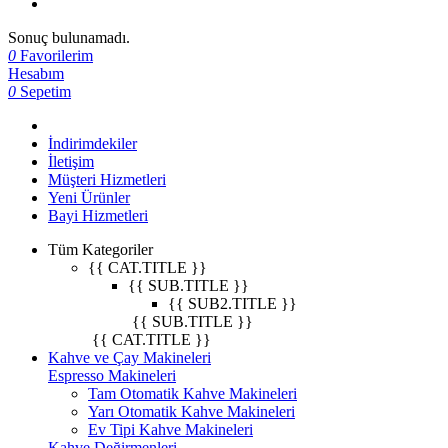
Sonuç bulunamadı.
0
Favorilerim
Hesabım
0
Sepetim
İndirimdekiler
İletişim
Müşteri Hizmetleri
Yeni Ürünler
Bayi Hizmetleri
Tüm Kategoriler
{{ CAT.TITLE }}
{{ SUB.TITLE }}
{{ SUB2.TITLE }}
{{ SUB.TITLE }}
{{ CAT.TITLE }}
Kahve ve Çay Makineleri
Espresso Makineleri
Tam Otomatik Kahve Makineleri
Yarı Otomatik Kahve Makineleri
Ev Tipi Kahve Makineleri
Kahve Değirmenleri