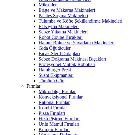
Mikserler
Erişte ve Makarna Makineleri
Patates Soyma Makineleri
Tulumba ve Köfte Şekillendirme Makineleri
Et Kıyma Makineleri
Sebze Yıkama Makineleri
Robot Coupe Bıçakları
Hamur Bölme ve Yuvarlama Makineleri
Gıda Öğütücüler
Bıçak Steril Dolapları
Sebze Doğrama Makinesi Bıçakları
Profesyonel Mutfak Robotları
Hamburger Presi
Sushi Ekipmanları
Tümünü Gör
Fırınlar
Mikrodalga Fırınlar
Konveksiyonel Fırınlar
Rational Fırınlar
Kombi Fırınlar
Pizza Fırınları
Hızlı Pişirme Fırınları
Unlu Mamül Fırınları
Kumpir Fırınları
Mayalama Dolapları