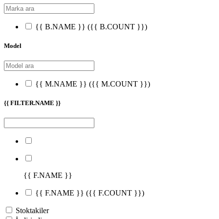
{{ B.NAME }}
({{ B.COUNT }})
Model
{{ M.NAME }}
({{ M.COUNT }})
{{ FILTER.NAME }}
{{ F.NAME }}
{{ F.NAME }}
({{ F.COUNT }})
Stoktakiler