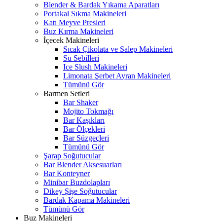
Blender & Bardak Yıkama Aparatları
Portakal Sıkma Makineleri
Katı Meyve Presleri
Buz Kırma Makineleri
İçecek Makineleri
Sıcak Çikolata ve Salep Makineleri
Su Sebilleri
Ice Slush Makineleri
Limonata Şerbet Ayran Makineleri
Tümünü Gör
Barmen Setleri
Bar Shaker
Mojito Tokmağı
Bar Kaşıkları
Bar Ölçekleri
Bar Süzgeçleri
Tümünü Gör
Şarap Soğutucular
Bar Blender Aksesuarları
Bar Konteyner
Minibar Buzdolapları
Dikey Şişe Soğutucular
Bardak Kapama Makineleri
Tümünü Gör
Buz Makineleri