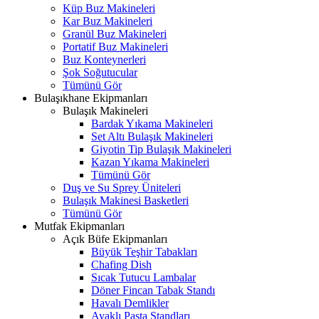
Küp Buz Makineleri
Kar Buz Makineleri
Granül Buz Makineleri
Portatif Buz Makineleri
Buz Konteynerleri
Şok Soğutucular
Tümünü Gör
Bulaşıkhane Ekipmanları
Bulaşık Makineleri
Bardak Yıkama Makineleri
Set Altı Bulaşık Makineleri
Giyotin Tip Bulaşık Makineleri
Kazan Yıkama Makineleri
Tümünü Gör
Duş ve Su Sprey Üniteleri
Bulaşık Makinesi Basketleri
Tümünü Gör
Mutfak Ekipmanları
Açık Büfe Ekipmanları
Büyük Teşhir Tabakları
Chafing Dish
Sıcak Tutucu Lambalar
Döner Fincan Tabak Standı
Havalı Demlikler
Ayaklı Pasta Standları