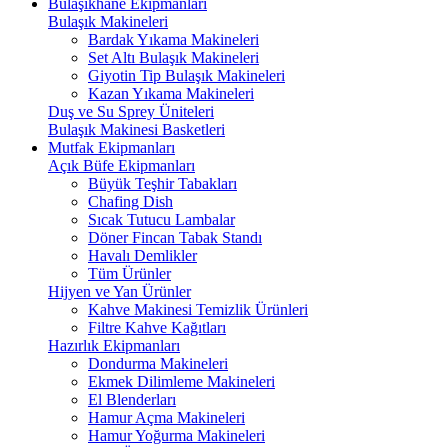
Bulaşıkhane Ekipmanları
Bulaşık Makineleri
Bardak Yıkama Makineleri
Set Altı Bulaşık Makineleri
Giyotin Tip Bulaşık Makineleri
Kazan Yıkama Makineleri
Duş ve Su Sprey Üniteleri
Bulaşık Makinesi Basketleri
Mutfak Ekipmanları
Açık Büfe Ekipmanları
Büyük Teşhir Tabakları
Chafing Dish
Sıcak Tutucu Lambalar
Döner Fincan Tabak Standı
Havalı Demlikler
Tüm Ürünler
Hijyen ve Yan Ürünler
Kahve Makinesi Temizlik Ürünleri
Filtre Kahve Kağıtları
Hazırlık Ekipmanları
Dondurma Makineleri
Ekmek Dilimleme Makineleri
El Blenderları
Hamur Açma Makineleri
Hamur Yoğurma Makineleri