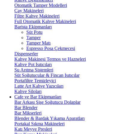
Otomatik Tamper Modelleri
Çay Makineleri
Filtre Kahve Makineleri
Full Otomatik Kahve Makineleri
Barista Ekipmanları
Süt Potu
Tamper
Tamper Matı
Espresso Posa Çekmecesi
Dispenserler
Kahve Makinesi Termos ve Hazneleri
Kahve Pot Isıtıcıları
Su Arıtma Sistemleri
Süt Soğutucular & Fincan Isıtıcılar
Portafiltre Temizleyici
Latte Art Kahve Yazıcıları
Kahve Siloları
Cafe ve Bar Ekipmanları
Bar Arkası Şişe Soğutucu Dolaplar
Bar Blender
Bar Mikserleri
Blender & Bardak Yıkama Aparatları
Portakal Sıkma Makineleri
Katı Meyve Presleri