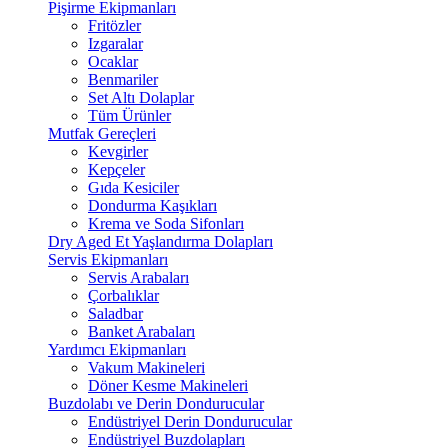
Pişirme Ekipmanları
Fritözler
Izgaralar
Ocaklar
Benmariler
Set Altı Dolaplar
Tüm Ürünler
Mutfak Gereçleri
Kevgirler
Kepçeler
Gıda Kesiciler
Dondurma Kaşıkları
Krema ve Soda Sifonları
Dry Aged Et Yaşlandırma Dolapları
Servis Ekipmanları
Servis Arabaları
Çorbalıklar
Saladbar
Banket Arabaları
Yardımcı Ekipmanları
Vakum Makineleri
Döner Kesme Makineleri
Buzdolabı ve Derin Dondurucular
Endüstriyel Derin Dondurucular
Endüstriyel Buzdolapları