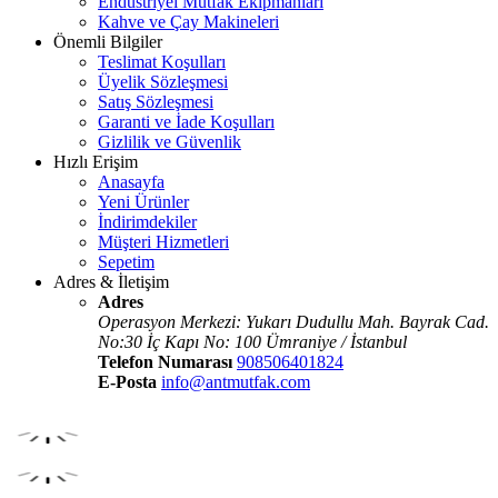
Endüstriyel Mutfak Ekipmanları
Kahve ve Çay Makineleri
Önemli Bilgiler
Teslimat Koşulları
Üyelik Sözleşmesi
Satış Sözleşmesi
Garanti ve İade Koşulları
Gizlilik ve Güvenlik
Hızlı Erişim
Anasayfa
Yeni Ürünler
İndirimdekiler
Müşteri Hizmetleri
Sepetim
Adres & İletişim
Adres
Operasyon Merkezi: Yukarı Dudullu Mah. Bayrak Cad.
No:30 İç Kapı No: 100 Ümraniye / İstanbul
Telefon Numarası
908506401824
E-Posta
info@antmutfak.com