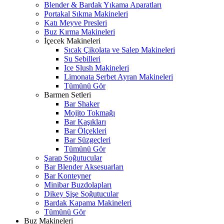
Blender & Bardak Yıkama Aparatları
Portakal Sıkma Makineleri
Katı Meyve Presleri
Buz Kırma Makineleri
İçecek Makineleri
Sıcak Çikolata ve Salep Makineleri
Su Sebilleri
Ice Slush Makineleri
Limonata Şerbet Ayran Makineleri
Tümünü Gör
Barmen Setleri
Bar Shaker
Mojito Tokmağı
Bar Kaşıkları
Bar Ölçekleri
Bar Süzgeçleri
Tümünü Gör
Şarap Soğutucular
Bar Blender Aksesuarları
Bar Konteyner
Minibar Buzdolapları
Dikey Şişe Soğutucular
Bardak Kapama Makineleri
Tümünü Gör
Buz Makineleri