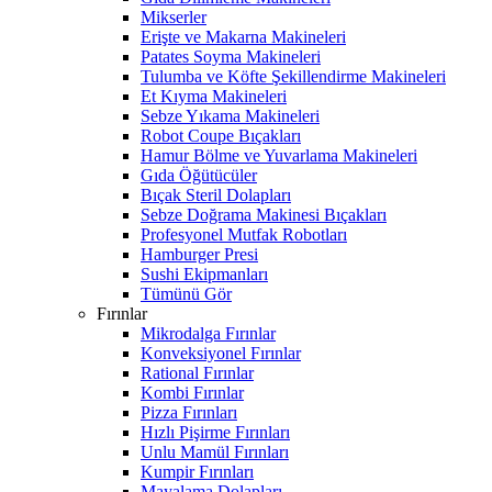
Mikserler
Erişte ve Makarna Makineleri
Patates Soyma Makineleri
Tulumba ve Köfte Şekillendirme Makineleri
Et Kıyma Makineleri
Sebze Yıkama Makineleri
Robot Coupe Bıçakları
Hamur Bölme ve Yuvarlama Makineleri
Gıda Öğütücüler
Bıçak Steril Dolapları
Sebze Doğrama Makinesi Bıçakları
Profesyonel Mutfak Robotları
Hamburger Presi
Sushi Ekipmanları
Tümünü Gör
Fırınlar
Mikrodalga Fırınlar
Konveksiyonel Fırınlar
Rational Fırınlar
Kombi Fırınlar
Pizza Fırınları
Hızlı Pişirme Fırınları
Unlu Mamül Fırınları
Kumpir Fırınları
Mayalama Dolapları