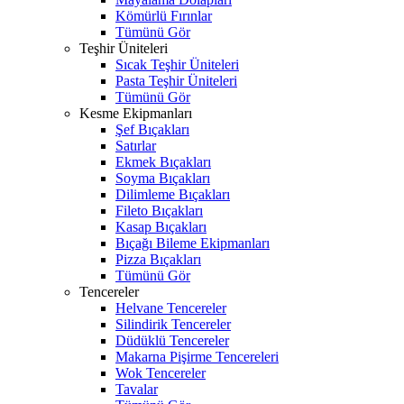
Kömürlü Fırınlar
Tümünü Gör
Teşhir Üniteleri
Sıcak Teşhir Üniteleri
Pasta Teşhir Üniteleri
Tümünü Gör
Kesme Ekipmanları
Şef Bıçakları
Satırlar
Ekmek Bıçakları
Soyma Bıçakları
Dilimleme Bıçakları
Fileto Bıçakları
Kasap Bıçakları
Bıçağı Bileme Ekipmanları
Pizza Bıçakları
Tümünü Gör
Tencereler
Helvane Tencereler
Silindirik Tencereler
Düdüklü Tencereler
Makarna Pişirme Tencereleri
Wok Tencereler
Tavalar