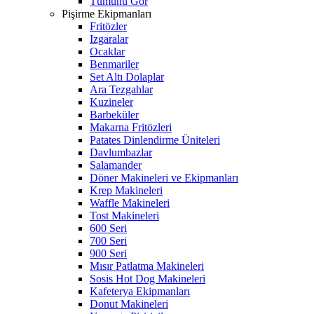
Tümünü Gör
Pişirme Ekipmanları
Fritözler
Izgaralar
Ocaklar
Benmariler
Set Altı Dolaplar
Ara Tezgahlar
Kuzineler
Barbeküler
Makarna Fritözleri
Patates Dinlendirme Üniteleri
Davlumbazlar
Salamander
Döner Makineleri ve Ekipmanları
Krep Makineleri
Waffle Makineleri
Tost Makineleri
600 Seri
700 Seri
900 Seri
Mısır Patlatma Makineleri
Sosis Hot Dog Makineleri
Kafeterya Ekipmanları
Donut Makineleri