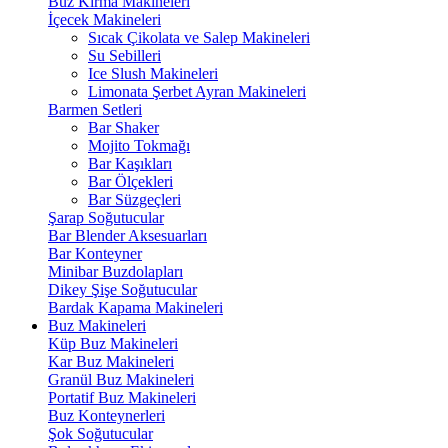
Buz Kırma Makineleri
İçecek Makineleri
Sıcak Çikolata ve Salep Makineleri
Su Sebilleri
Ice Slush Makineleri
Limonata Şerbet Ayran Makineleri
Barmen Setleri
Bar Shaker
Mojito Tokmağı
Bar Kaşıkları
Bar Ölçekleri
Bar Süzgeçleri
Şarap Soğutucular
Bar Blender Aksesuarları
Bar Konteyner
Minibar Buzdolapları
Dikey Şişe Soğutucular
Bardak Kapama Makineleri
Buz Makineleri
Küp Buz Makineleri
Kar Buz Makineleri
Granül Buz Makineleri
Portatif Buz Makineleri
Buz Konteynerleri
Şok Soğutucular