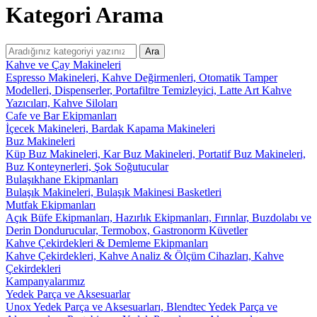
Kategori Arama
Ara
Kahve ve Çay Makineleri
Espresso Makineleri,
Kahve Değirmenleri,
Otomatik Tamper
Modelleri,
Dispenserler,
Portafiltre Temizleyici,
Latte Art Kahve
Yazıcıları,
Kahve Siloları
Cafe ve Bar Ekipmanları
İçecek Makineleri,
Bardak Kapama Makineleri
Buz Makineleri
Küp Buz Makineleri,
Kar Buz Makineleri,
Portatif Buz Makineleri,
Buz Konteynerleri,
Şok Soğutucular
Bulaşıkhane Ekipmanları
Bulaşık Makineleri,
Bulaşık Makinesi Basketleri
Mutfak Ekipmanları
Açık Büfe Ekipmanları,
Hazırlık Ekipmanları,
Fırınlar,
Buzdolabı ve
Derin Dondurucular,
Termobox,
Gastronorm Küvetler
Kahve Çekirdekleri & Demleme Ekipmanları
Kahve Çekirdekleri,
Kahve Analiz & Ölçüm Cihazları,
Kahve
Çekirdekleri
Kampanyalarımız
Yedek Parça ve Aksesuarlar
Unox Yedek Parça ve Aksesuarları,
Blendtec Yedek Parça ve