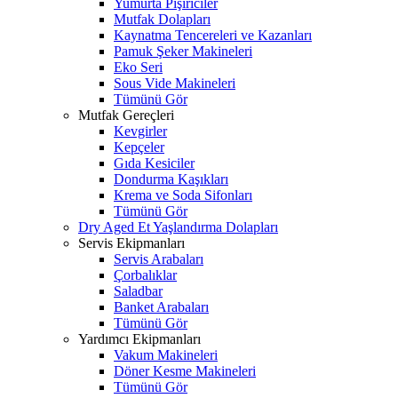
Yumurta Pişiriciler
Mutfak Dolapları
Kaynatma Tencereleri ve Kazanları
Pamuk Şeker Makineleri
Eko Seri
Sous Vide Makineleri
Tümünü Gör
Mutfak Gereçleri
Kevgirler
Kepçeler
Gıda Kesiciler
Dondurma Kaşıkları
Krema ve Soda Sifonları
Tümünü Gör
Dry Aged Et Yaşlandırma Dolapları
Servis Ekipmanları
Servis Arabaları
Çorbalıklar
Saladbar
Banket Arabaları
Tümünü Gör
Yardımcı Ekipmanları
Vakum Makineleri
Döner Kesme Makineleri
Tümünü Gör