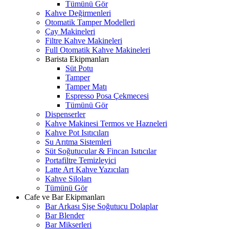
Tümünü Gör
Kahve Değirmenleri
Otomatik Tamper Modelleri
Çay Makineleri
Filtre Kahve Makineleri
Full Otomatik Kahve Makineleri
Barista Ekipmanları
Süt Potu
Tamper
Tamper Matı
Espresso Posa Çekmecesi
Tümünü Gör
Dispenserler
Kahve Makinesi Termos ve Hazneleri
Kahve Pot Isıtıcıları
Su Arıtma Sistemleri
Süt Soğutucular & Fincan Isıtıcılar
Portafiltre Temizleyici
Latte Art Kahve Yazıcıları
Kahve Siloları
Tümünü Gör
Cafe ve Bar Ekipmanları
Bar Arkası Şişe Soğutucu Dolaplar
Bar Blender
Bar Mikserleri