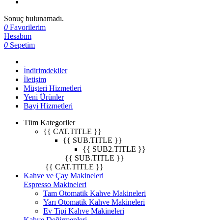
Sonuç bulunamadı.
0
Favorilerim
Hesabım
0
Sepetim
İndirimdekiler
İletişim
Müşteri Hizmetleri
Yeni Ürünler
Bayi Hizmetleri
Tüm Kategoriler
{{ CAT.TITLE }}
{{ SUB.TITLE }}
{{ SUB2.TITLE }}
{{ SUB.TITLE }}
{{ CAT.TITLE }}
Kahve ve Çay Makineleri
Espresso Makineleri
Tam Otomatik Kahve Makineleri
Yarı Otomatik Kahve Makineleri
Ev Tipi Kahve Makineleri
Kahve Değirmenleri