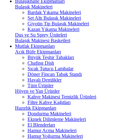
Bulaşıkhane Ekipmanları
Bulaşık Makineleri
Bardak Yıkama Makineleri
Set Altı Bulaşık Makineleri
Giyotin Tip Bulaşık Makineleri
Kazan Yıkama Makineleri
Duş ve Su Sprey Üniteleri
Bulaşık Makinesi Basketleri
Mutfak Ekipmanları
Açık Büfe Ekipmanları
Büyük Teşhir Tabakları
Chafing Dish
Sıcak Tutucu Lambalar
Döner Fincan Tabak Standı
Havalı Demlikler
Tüm Ürünler
Hijyen ve Yan Ürünler
Kahve Makinesi Temizlik Ürünleri
Filtre Kahve Kağıtları
Hazırlık Ekipmanları
Dondurma Makineleri
Ekmek Dilimleme Makineleri
El Blenderları
Hamur Açma Makineleri
Hamur Yoğurma Makineleri