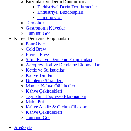
Buzdolabı ve Derin Dondurucular
Endüstriyel Derin Dondurucular
Endüstriyel Buzdolapları
Tümünü Gör
Termobox
Gastronorm Küvetler
Tümünü Gör
Kahve Demleme Ekipmanları
Pour Over
Cold Brew
French Press
Sifon Kahve Demleme Ekipmanları
Aeropress Kahve Demleme Ekipmanları
Kettle ve Su Isıtıcılar
Kahve Tartıları
Demleme Sürahileri
Manuel Kahve Öğütücüler
Kahve Çekirdekleri
Taşınabilir Espresso Ekipmanları
Moka Pot
Kahve Analiz & Ölçüm Cihazları
Kahve Çekirdekleri
Tümünü Gör
AnaSayfa