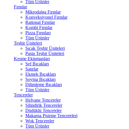
Tüm Ürünler
Fırınlar
Mikrodalga Fırınlar
Konveksiyonel Fırınlar
Rational Fırınlar
Kombi Fırınlar
Pizza Fırınları
Tüm Ürünler
Teşhir Üniteleri
Sıcak Teşhir Üniteleri
Pasta Teşhir Üniteleri
Kesme Ekipmanları
Şef Bıçakları
Satırlar
Ekmek Bıçakları
Soyma Bıçakları
Dilimleme Bıçakları
Tüm Ürünler
Tencereler
Helvane Tencereler
Silindirik Tencereler
Düdüklü Tencereler
Makarna Pişirme Tencereleri
Wok Tencereler
Tüm Ürünler