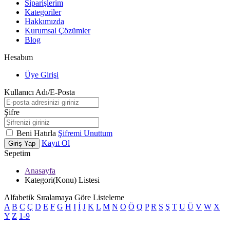
Siparişlerim
Kategoriler
Hakkımızda
Kurumsal Çözümler
Blog
Hesabım
Üye Girişi
Kullanıcı Adı/E-Posta
Şifre
Beni Hatırla
Şifremi Unuttum
Kayıt Ol
Giriş Yap
Sepetim
Anasayfa
Kategori(Konu) Listesi
Alfabetik Sıralamaya Göre Listeleme
A
B
C
Ç
D
E
F
G
H
I
İ
J
K
L
M
N
O
Ö
Q
P
R
S
Ş
T
U
Ü
V
W
X
Y
Z
1-9