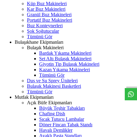
Küp Buz Makineleri
Kar Buz Makineleri
Granül Buz Makineleri
Portatif Buz Makineleri
Buz Konteynerleri
Şok Soğutucular
Tümünü Gör
Bulaşıkhane Ekipmanları
Bulaşık Makineleri
Bardak Yıkama Makineleri
Set Altı Bulaşık Makineleri
Giyotin Tip Bulaşık Makineleri
W
h
t
s
a
p
p
D
e
s
t
e
H
a
t
t
Kazan Yıkama Makineleri
Tümünü Gör
Duş ve Su Sprey Üniteleri
Bulaşık Makinesi Basketleri
Tümünü Gör
Mutfak Ekipmanları
Açık Büfe Ekipmanları
Büyük Teşhir Tabakları
Chafing Dish
Sıcak Tutucu Lambalar
Döner Fincan Tabak Standı
Havalı Demlikler
Ayaklı Pasta Standları