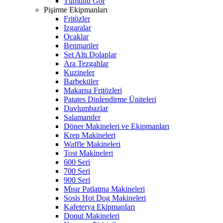
Tümünü Gör
Pişirme Ekipmanları
Fritözler
Izgaralar
Ocaklar
Benmariler
Set Altı Dolaplar
Ara Tezgahlar
Kuzineler
Barbeküler
Makarna Fritözleri
Patates Dinlendirme Üniteleri
Davlumbazlar
Salamander
Döner Makineleri ve Ekipmanları
Krep Makineleri
Waffle Makineleri
Tost Makineleri
600 Seri
700 Seri
900 Seri
Mısır Patlatma Makineleri
Sosis Hot Dog Makineleri
Kafeterya Ekipmanları
Donut Makineleri