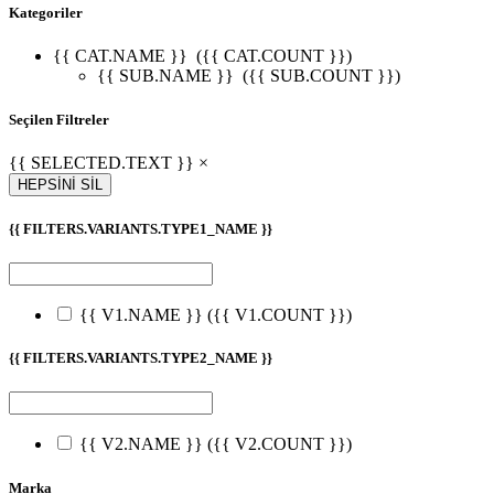
Kategoriler
{{ CAT.NAME }}
({{ CAT.COUNT }})
{{ SUB.NAME }}
({{ SUB.COUNT }})
Seçilen Filtreler
{{ SELECTED.TEXT }} ×
HEPSİNİ SİL
{{ FILTERS.VARIANTS.TYPE1_NAME }}
{{ V1.NAME }}
({{ V1.COUNT }})
{{ FILTERS.VARIANTS.TYPE2_NAME }}
{{ V2.NAME }}
({{ V2.COUNT }})
Marka