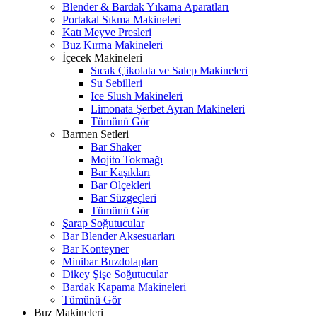
Blender & Bardak Yıkama Aparatları
Portakal Sıkma Makineleri
Katı Meyve Presleri
Buz Kırma Makineleri
İçecek Makineleri
Sıcak Çikolata ve Salep Makineleri
Su Sebilleri
Ice Slush Makineleri
Limonata Şerbet Ayran Makineleri
Tümünü Gör
Barmen Setleri
Bar Shaker
Mojito Tokmağı
Bar Kaşıkları
Bar Ölçekleri
Bar Süzgeçleri
Tümünü Gör
Şarap Soğutucular
Bar Blender Aksesuarları
Bar Konteyner
Minibar Buzdolapları
Dikey Şişe Soğutucular
Bardak Kapama Makineleri
Tümünü Gör
Buz Makineleri