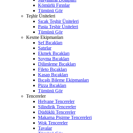
Kömürlü Fırınlar
Tümünü Gör
Teşhir Üniteleri
Sıcak Teşhir Üniteleri
Pasta Teşhir Üniteleri
Tümünü Gör
Kesme Ekipmanları
Şef Bıçakları
Satırlar
Ekmek Bıçakları
Soyma Bıçakları
Dilimleme Bıçakları
Fileto Bıçakları
Kasap Bıçakları
Bıçağı Bileme Ekipmanları
Pizza Bıçakları
Tümünü Gör
Tencereler
Helvane Tencereler
Silindirik Tencereler
Düdüklü Tencereler
Makarna Pişirme Tencereleri
Wok Tencereler
Tavalar