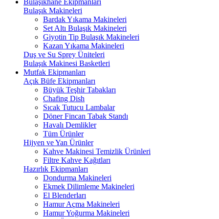
Bulaşıkhane Ekipmanları
Bulaşık Makineleri
Bardak Yıkama Makineleri
Set Altı Bulaşık Makineleri
Giyotin Tip Bulaşık Makineleri
Kazan Yıkama Makineleri
Duş ve Su Sprey Üniteleri
Bulaşık Makinesi Basketleri
Mutfak Ekipmanları
Açık Büfe Ekipmanları
Büyük Teşhir Tabakları
Chafing Dish
Sıcak Tutucu Lambalar
Döner Fincan Tabak Standı
Havalı Demlikler
Tüm Ürünler
Hijyen ve Yan Ürünler
Kahve Makinesi Temizlik Ürünleri
Filtre Kahve Kağıtları
Hazırlık Ekipmanları
Dondurma Makineleri
Ekmek Dilimleme Makineleri
El Blenderları
Hamur Açma Makineleri
Hamur Yoğurma Makineleri