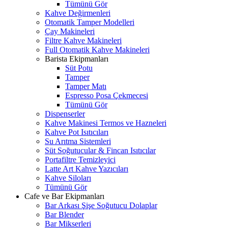
Tümünü Gör
Kahve Değirmenleri
Otomatik Tamper Modelleri
Çay Makineleri
Filtre Kahve Makineleri
Full Otomatik Kahve Makineleri
Barista Ekipmanları
Süt Potu
Tamper
Tamper Matı
Espresso Posa Çekmecesi
Tümünü Gör
Dispenserler
Kahve Makinesi Termos ve Hazneleri
Kahve Pot Isıtıcıları
Su Arıtma Sistemleri
Süt Soğutucular & Fincan Isıtıcılar
Portafiltre Temizleyici
Latte Art Kahve Yazıcıları
Kahve Siloları
Tümünü Gör
Cafe ve Bar Ekipmanları
Bar Arkası Şişe Soğutucu Dolaplar
Bar Blender
Bar Mikserleri