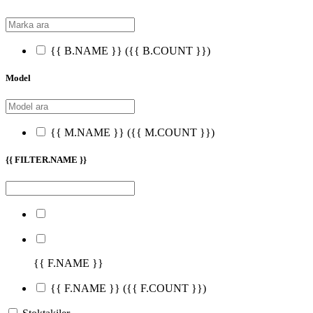
{{ B.NAME }}
({{ B.COUNT }})
Model
{{ M.NAME }}
({{ M.COUNT }})
{{ FILTER.NAME }}
{{ F.NAME }}
{{ F.NAME }}
({{ F.COUNT }})