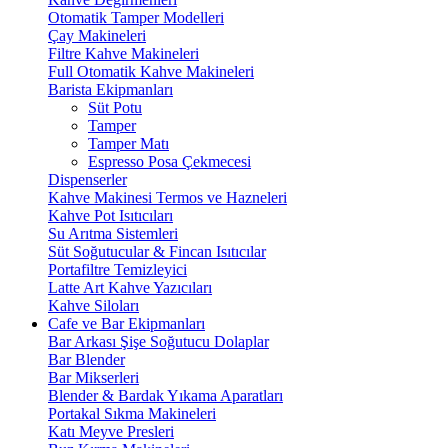
Otomatik Tamper Modelleri
Çay Makineleri
Filtre Kahve Makineleri
Full Otomatik Kahve Makineleri
Barista Ekipmanları
Süt Potu
Tamper
Tamper Matı
Espresso Posa Çekmecesi
Dispenserler
Kahve Makinesi Termos ve Hazneleri
Kahve Pot Isıtıcıları
Su Arıtma Sistemleri
Süt Soğutucular & Fincan Isıtıcılar
Portafiltre Temizleyici
Latte Art Kahve Yazıcıları
Kahve Siloları
Cafe ve Bar Ekipmanları
Bar Arkası Şişe Soğutucu Dolaplar
Bar Blender
Bar Mikserleri
Blender & Bardak Yıkama Aparatları
Portakal Sıkma Makineleri
Katı Meyve Presleri