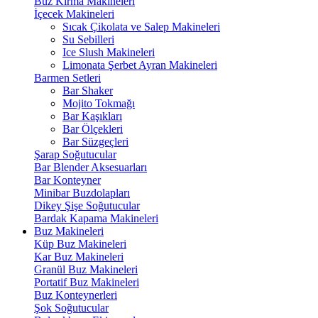
Buz Kırma Makineleri
İçecek Makineleri
Sıcak Çikolata ve Salep Makineleri
Su Sebilleri
Ice Slush Makineleri
Limonata Şerbet Ayran Makineleri
Barmen Setleri
Bar Shaker
Mojito Tokmağı
Bar Kaşıkları
Bar Ölçekleri
Bar Süzgeçleri
Şarap Soğutucular
Bar Blender Aksesuarları
Bar Konteyner
Minibar Buzdolapları
Dikey Şişe Soğutucular
Bardak Kapama Makineleri
Buz Makineleri
Küp Buz Makineleri
Kar Buz Makineleri
Granül Buz Makineleri
Portatif Buz Makineleri
Buz Konteynerleri
Şok Soğutucular