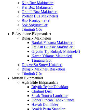
Küp Buz Makineleri
Kar Buz Makineleri
Granül Buz Makineleri
Portatif Buz Makineleri
Buz Konteynerleri
Şok Soğutucular
Tümünü Gör
Bulaşıkhane Ekipmanları
Bulaşık Makineleri
Bardak Yıkama Makineleri
Set Altı Bulaşık Makineleri
Giyotin Tip Bulaşık Makineleri
Kazan Yıkama Makineleri
Tümünü Gör
Duş ve Su Sprey Üniteleri
Bulaşık Makinesi Basketleri
Tümünü Gör
Mutfak Ekipmanları
Açık Büfe Ekipmanları
Büyük Teşhir Tabakları
Chafing Dish
Sıcak Tutucu Lambalar
Döner Fincan Tabak Standı
Havalı Demlikler
Ayaklı Pasta Standları