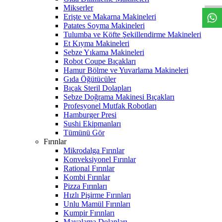
Mikserler
Erişte ve Makarna Makineleri
Patates Soyma Makineleri
Tulumba ve Köfte Şekillendirme Makineleri
Et Kıyma Makineleri
Sebze Yıkama Makineleri
Robot Coupe Bıçakları
Hamur Bölme ve Yuvarlama Makineleri
Gıda Öğütücüler
Bıçak Steril Dolapları
Sebze Doğrama Makinesi Bıçakları
Profesyonel Mutfak Robotları
Hamburger Presi
Sushi Ekipmanları
Tümünü Gör
Fırınlar
Mikrodalga Fırınlar
Konveksiyonel Fırınlar
Rational Fırınlar
Kombi Fırınlar
Pizza Fırınları
Hızlı Pişirme Fırınları
Unlu Mamül Fırınları
Kumpir Fırınları
Mayalama Dolapları