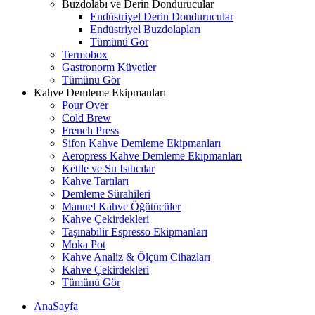
Buzdolabı ve Derin Dondurucular
Endüstriyel Derin Dondurucular
Endüstriyel Buzdolapları
Tümünü Gör
Termobox
Gastronorm Küvetler
Tümünü Gör
Kahve Demleme Ekipmanları
Pour Over
Cold Brew
French Press
Sifon Kahve Demleme Ekipmanları
Aeropress Kahve Demleme Ekipmanları
Kettle ve Su Isıtıcılar
Kahve Tartıları
Demleme Sürahileri
Manuel Kahve Öğütücüler
Kahve Çekirdekleri
Taşınabilir Espresso Ekipmanları
Moka Pot
Kahve Analiz & Ölçüm Cihazları
Kahve Çekirdekleri
Tümünü Gör
AnaSayfa