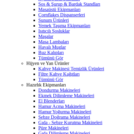
Sos & Şurup & Bardak Standları
Masaüstü Ekipmanları
Cornflakes Dispanserleri
Sunum Ürünleri
Yemek Taşıma Ekipmanları
Isıtıcılı Sosluklar
Maşalar
Masa Lambaları
Havalı Muglar
Buz Kalıpları
Tümünü Gör
Hijyen ve Yan Ürünler
Kahve Makinesi Temizlik Ürünleri
Filtre Kahve Kağıtları
Tümünü Gör
Hazırlık Ekipmanları
Dondurma Makineleri
Ekmek Dilimleme Makineleri
El Blenderları
Hamur Açma Makineleri
Hamur Yoğurma Makineleri
Sebze Doğrama Makineleri
W
h
t
s
a
p
p
D
e
s
t
e
H
a
t
t
Gıda - Sebze Kurutma Makineleri
Püre Makineleri
Gıda Dilimleme Makineleri