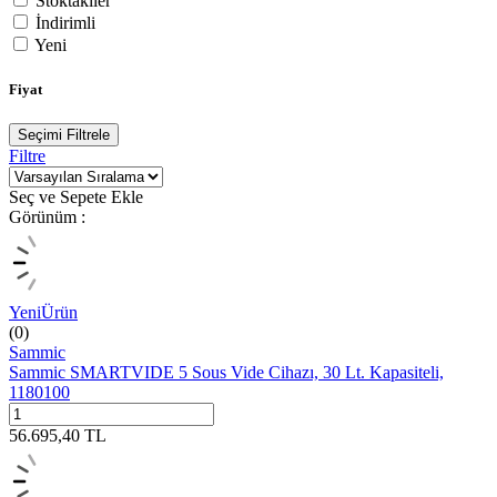
Stoktakiler
İndirimli
Yeni
Fiyat
Seçimi Filtrele
Filtre
Seç ve Sepete Ekle
Görünüm :
Yeni
Ürün
(0)
Sammic
Sammic SMARTVIDE 5 Sous Vide Cihazı, 30 Lt. Kapasiteli,
1180100
56.695,40
TL