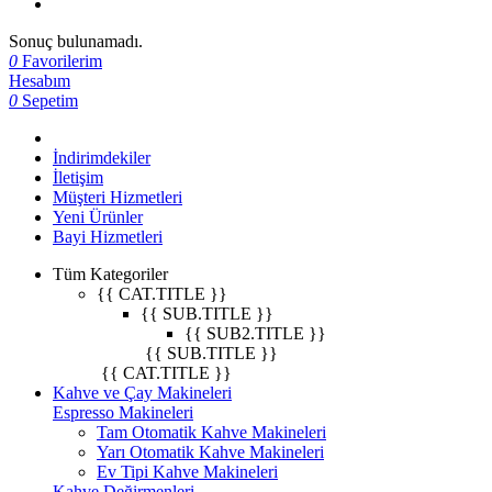
Sonuç bulunamadı.
0
Favorilerim
Hesabım
0
Sepetim
İndirimdekiler
İletişim
Müşteri Hizmetleri
Yeni Ürünler
Bayi Hizmetleri
Tüm Kategoriler
{{ CAT.TITLE }}
{{ SUB.TITLE }}
{{ SUB2.TITLE }}
{{ SUB.TITLE }}
{{ CAT.TITLE }}
Kahve ve Çay Makineleri
Espresso Makineleri
Tam Otomatik Kahve Makineleri
Yarı Otomatik Kahve Makineleri
Ev Tipi Kahve Makineleri
Kahve Değirmenleri