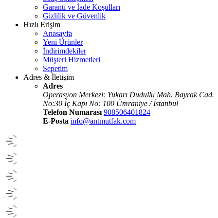
Garanti ve İade Koşulları
Gizlilik ve Güvenlik
Hızlı Erişim
Anasayfa
Yeni Ürünler
İndirimdekiler
Müşteri Hizmetleri
Sepetim
Adres & İletişim
Adres
Operasyon Merkezi: Yukarı Dudullu Mah. Bayrak Cad.
No:30 İç Kapı No: 100 Ümraniye / İstanbul
Telefon Numarası
908506401824
E-Posta
info@antmutfak.com