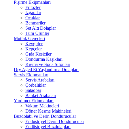
Pişirme Ekipmanları
Fritözler
Izgaralar
Ocaklar
Benmariler
Set Altı Dolaplar
Tüm Ürünler
Mutfak Gereçleri
Kevgirler
Kepçeler
Gıda Kesiciler
Dondurma Kaşıkları
Krema ve Soda Sifonları
Dry Aged Et Yaşlandırma Dolapları
Servis Ekipmanları
Servis Arabaları
Çorbalıklar
Saladbar
Banket Arabaları
Yardımcı Ekipmanları
Vakum Makineleri
Döner Kesme Makineleri
Buzdolabı ve Derin Dondurucular
Endüstriyel Derin Dondurucular
Endüstriyel Buzdolapları