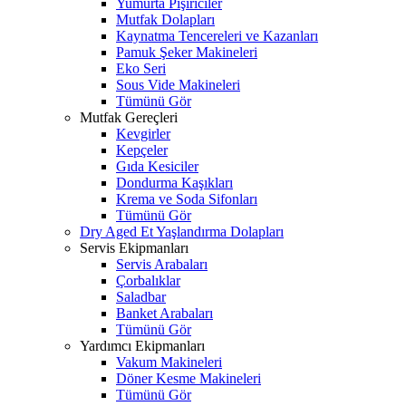
Yumurta Pişiriciler
Mutfak Dolapları
Kaynatma Tencereleri ve Kazanları
Pamuk Şeker Makineleri
Eko Seri
Sous Vide Makineleri
Tümünü Gör
Mutfak Gereçleri
Kevgirler
Kepçeler
Gıda Kesiciler
Dondurma Kaşıkları
Krema ve Soda Sifonları
Tümünü Gör
Dry Aged Et Yaşlandırma Dolapları
Servis Ekipmanları
Servis Arabaları
Çorbalıklar
Saladbar
Banket Arabaları
Tümünü Gör
Yardımcı Ekipmanları
Vakum Makineleri
Döner Kesme Makineleri
Tümünü Gör