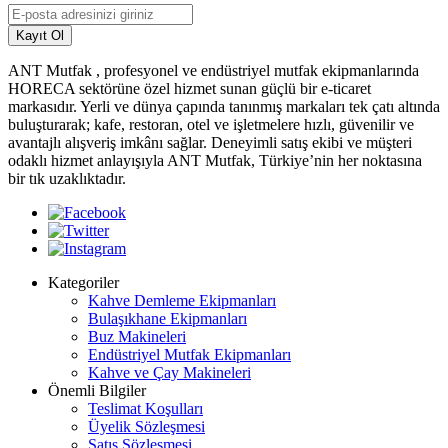
Kayıt Ol
ANT Mutfak , profesyonel ve endüstriyel mutfak ekipmanlarında
HORECA sektörüne özel hizmet sunan güçlü bir e-ticaret
markasıdır. Yerli ve dünya çapında tanınmış markaları tek çatı altında
buluşturarak; kafe, restoran, otel ve işletmelere hızlı, güvenilir ve
avantajlı alışveriş imkânı sağlar. Deneyimli satış ekibi ve müşteri
odaklı hizmet anlayışıyla ANT Mutfak, Türkiye’nin her noktasına
bir tık uzaklıktadır.
Kategoriler
Kahve Demleme Ekipmanları
Bulaşıkhane Ekipmanları
Buz Makineleri
Endüstriyel Mutfak Ekipmanları
Kahve ve Çay Makineleri
Önemli Bilgiler
Teslimat Koşulları
Üyelik Sözleşmesi
Satış Sözleşmesi