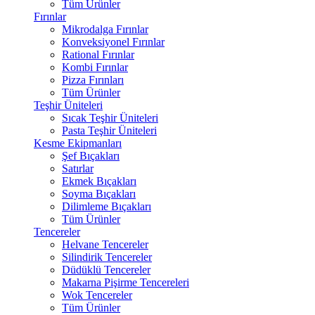
Tüm Ürünler
Fırınlar
Mikrodalga Fırınlar
Konveksiyonel Fırınlar
Rational Fırınlar
Kombi Fırınlar
Pizza Fırınları
Tüm Ürünler
Teşhir Üniteleri
Sıcak Teşhir Üniteleri
Pasta Teşhir Üniteleri
Kesme Ekipmanları
Şef Bıçakları
Satırlar
Ekmek Bıçakları
Soyma Bıçakları
Dilimleme Bıçakları
Tüm Ürünler
Tencereler
Helvane Tencereler
Silindirik Tencereler
Düdüklü Tencereler
Makarna Pişirme Tencereleri
Wok Tencereler
Tüm Ürünler