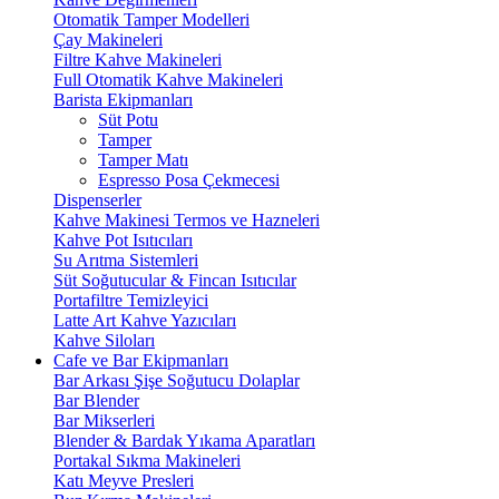
Otomatik Tamper Modelleri
Çay Makineleri
Filtre Kahve Makineleri
Full Otomatik Kahve Makineleri
Barista Ekipmanları
Süt Potu
Tamper
Tamper Matı
Espresso Posa Çekmecesi
Dispenserler
Kahve Makinesi Termos ve Hazneleri
Kahve Pot Isıtıcıları
Su Arıtma Sistemleri
Süt Soğutucular & Fincan Isıtıcılar
Portafiltre Temizleyici
Latte Art Kahve Yazıcıları
Kahve Siloları
Cafe ve Bar Ekipmanları
Bar Arkası Şişe Soğutucu Dolaplar
Bar Blender
Bar Mikserleri
Blender & Bardak Yıkama Aparatları
Portakal Sıkma Makineleri
Katı Meyve Presleri