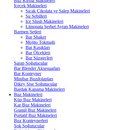
Buz Kırma Makineleri
İçecek Makineleri
Sıcak Çikolata ve Salep Makineleri
Su Sebilleri
Ice Slush Makineleri
Limonata Şerbet Ayran Makineleri
Barmen Setleri
Bar Shaker
Mojito Tokmağı
Bar Kaşıkları
Bar Ölçekleri
Bar Süzgeçleri
Şarap Soğutucular
Bar Blender Aksesuarları
Bar Konteyner
Minibar Buzdolapları
Dikey Şişe Soğutucular
Bardak Kapama Makineleri
Buz Makineleri
Küp Buz Makineleri
Kar Buz Makineleri
Granül Buz Makineleri
Portatif Buz Makineleri
Buz Konteynerleri
Şok Soğutucular