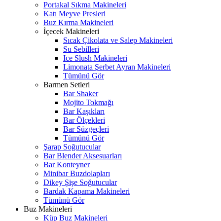
Portakal Sıkma Makineleri
Katı Meyve Presleri
Buz Kırma Makineleri
İçecek Makineleri
Sıcak Çikolata ve Salep Makineleri
Su Sebilleri
Ice Slush Makineleri
Limonata Şerbet Ayran Makineleri
Tümünü Gör
Barmen Setleri
Bar Shaker
Mojito Tokmağı
Bar Kaşıkları
Bar Ölçekleri
Bar Süzgeçleri
Tümünü Gör
Şarap Soğutucular
Bar Blender Aksesuarları
Bar Konteyner
Minibar Buzdolapları
Dikey Şişe Soğutucular
Bardak Kapama Makineleri
Tümünü Gör
Buz Makineleri
Küp Buz Makineleri