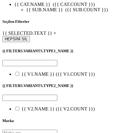
{{ CAT.NAME }}
({{ CAT.COUNT }})
{{ SUB.NAME }}
({{ SUB.COUNT }})
Seçilen Filtreler
{{ SELECTED.TEXT }} ×
HEPSİNİ SİL
{{ FILTERS.VARIANTS.TYPE1_NAME }}
{{ V1.NAME }}
({{ V1.COUNT }})
{{ FILTERS.VARIANTS.TYPE2_NAME }}
{{ V2.NAME }}
({{ V2.COUNT }})
Marka