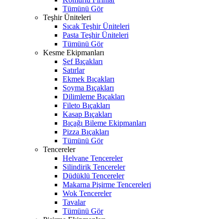
Tümünü Gör
Teşhir Üniteleri
Sıcak Teşhir Üniteleri
Pasta Teşhir Üniteleri
Tümünü Gör
Kesme Ekipmanları
Şef Bıçakları
Satırlar
Ekmek Bıçakları
Soyma Bıçakları
Dilimleme Bıçakları
Fileto Bıçakları
Kasap Bıçakları
Bıçağı Bileme Ekipmanları
Pizza Bıçakları
Tümünü Gör
Tencereler
Helvane Tencereler
Silindirik Tencereler
Düdüklü Tencereler
Makarna Pişirme Tencereleri
Wok Tencereler
Tavalar
Tümünü Gör