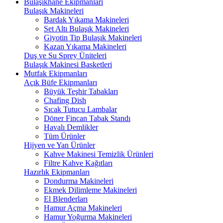
Bulaşıkhane Ekipmanları
Bulaşık Makineleri
Bardak Yıkama Makineleri
Set Altı Bulaşık Makineleri
Giyotin Tip Bulaşık Makineleri
Kazan Yıkama Makineleri
Duş ve Su Sprey Üniteleri
Bulaşık Makinesi Basketleri
Mutfak Ekipmanları
Açık Büfe Ekipmanları
Büyük Teşhir Tabakları
Chafing Dish
Sıcak Tutucu Lambalar
Döner Fincan Tabak Standı
Havalı Demlikler
Tüm Ürünler
Hijyen ve Yan Ürünler
Kahve Makinesi Temizlik Ürünleri
Filtre Kahve Kağıtları
Hazırlık Ekipmanları
Dondurma Makineleri
Ekmek Dilimleme Makineleri
El Blenderları
Hamur Açma Makineleri
Hamur Yoğurma Makineleri