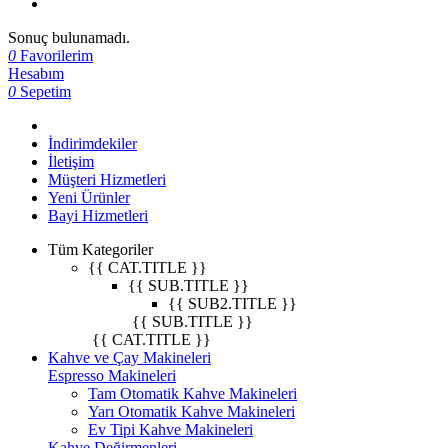
Sonuç bulunamadı.
0
Favorilerim
Hesabım
0
Sepetim
İndirimdekiler
İletişim
Müşteri Hizmetleri
Yeni Ürünler
Bayi Hizmetleri
Tüm Kategoriler
{{ CAT.TITLE }}
{{ SUB.TITLE }}
{{ SUB2.TITLE }}
{{ SUB.TITLE }}
{{ CAT.TITLE }}
Kahve ve Çay Makineleri
Espresso Makineleri
Tam Otomatik Kahve Makineleri
Yarı Otomatik Kahve Makineleri
Ev Tipi Kahve Makineleri
Kahve Değirmenleri