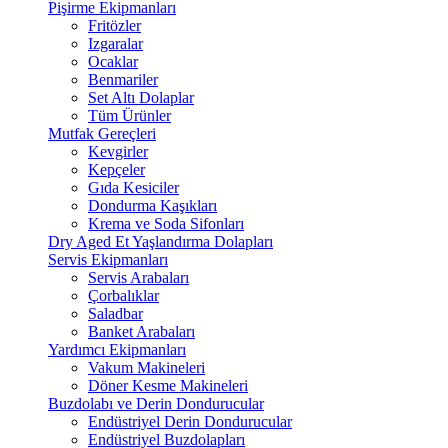
Pişirme Ekipmanları
Fritözler
Izgaralar
Ocaklar
Benmariler
Set Altı Dolaplar
Tüm Ürünler
Mutfak Gereçleri
Kevgirler
Kepçeler
Gıda Kesiciler
Dondurma Kaşıkları
Krema ve Soda Sifonları
Dry Aged Et Yaşlandırma Dolapları
Servis Ekipmanları
Servis Arabaları
Çorbalıklar
Saladbar
Banket Arabaları
Yardımcı Ekipmanları
Vakum Makineleri
Döner Kesme Makineleri
Buzdolabı ve Derin Dondurucular
Endüstriyel Derin Dondurucular
Endüstriyel Buzdolapları