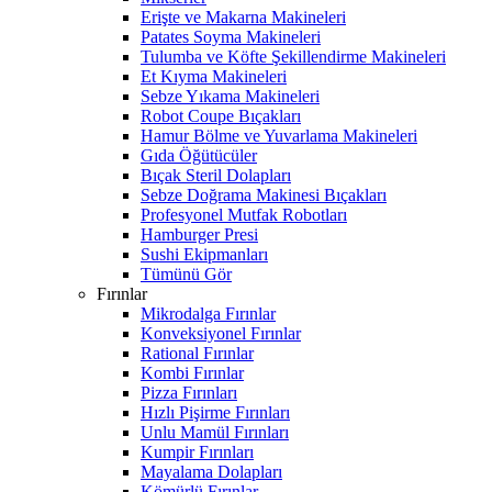
Erişte ve Makarna Makineleri
Patates Soyma Makineleri
Tulumba ve Köfte Şekillendirme Makineleri
Et Kıyma Makineleri
Sebze Yıkama Makineleri
Robot Coupe Bıçakları
Hamur Bölme ve Yuvarlama Makineleri
Gıda Öğütücüler
Bıçak Steril Dolapları
Sebze Doğrama Makinesi Bıçakları
Profesyonel Mutfak Robotları
Hamburger Presi
Sushi Ekipmanları
Tümünü Gör
Fırınlar
Mikrodalga Fırınlar
Konveksiyonel Fırınlar
Rational Fırınlar
Kombi Fırınlar
Pizza Fırınları
Hızlı Pişirme Fırınları
Unlu Mamül Fırınları
Kumpir Fırınları
Mayalama Dolapları
Kömürlü Fırınlar