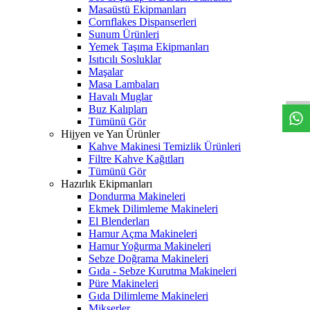
Masaüstü Ekipmanları
Cornflakes Dispanserleri
Sunum Ürünleri
Yemek Taşıma Ekipmanları
Isıtıcılı Sosluklar
W
h
t
s
a
p
p
D
e
s
t
e
H
a
t
t
Maşalar
Masa Lambaları
Havalı Muglar
Buz Kalıpları
Tümünü Gör
Hijyen ve Yan Ürünler
Kahve Makinesi Temizlik Ürünleri
Filtre Kahve Kağıtları
Tümünü Gör
Hazırlık Ekipmanları
Dondurma Makineleri
Ekmek Dilimleme Makineleri
El Blenderları
Hamur Açma Makineleri
Hamur Yoğurma Makineleri
Sebze Doğrama Makineleri
Gıda - Sebze Kurutma Makineleri
Püre Makineleri
Gıda Dilimleme Makineleri
Mikserler