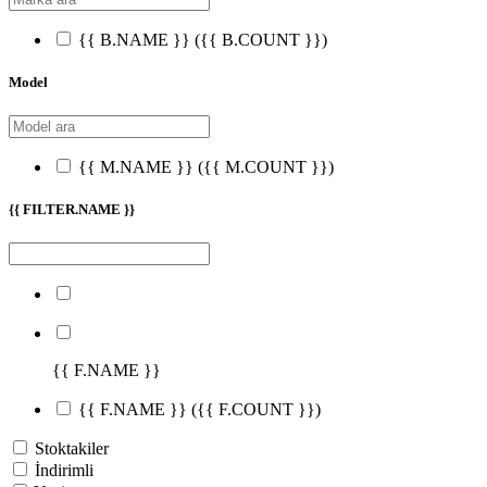
{{ B.NAME }}
({{ B.COUNT }})
Model
{{ M.NAME }}
({{ M.COUNT }})
{{ FILTER.NAME }}
{{ F.NAME }}
{{ F.NAME }}
({{ F.COUNT }})
Stoktakiler
İndirimli