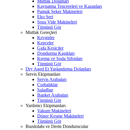
Mutfak Dolapları
Kaynatma Tencereleri ve Kazanları
Pamuk Şeker Makineleri
Eko Seri
Sous Vide Makineleri
Tümünü Gör
Mutfak Gereçleri
Kevgirler
Kepçeler
Gıda Kesiciler
Dondurma Kaşıkları
Krema ve Soda Sifonları
Tümünü Gör
Dry Aged Et Yaşlandırma Dolapları
Servis Ekipmanları
Servis Arabaları
Çorbalıklar
Saladbar
Banket Arabaları
Tümünü Gör
Yardımcı Ekipmanları
Vakum Makineleri
Döner Kesme Makineleri
Tümünü Gör
Buzdolabı ve Derin Dondurucular