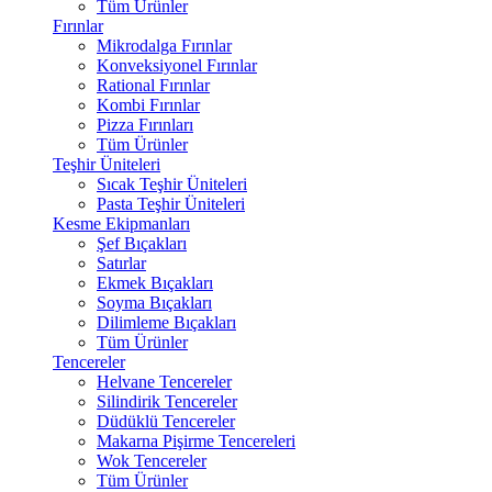
Tüm Ürünler
Fırınlar
Mikrodalga Fırınlar
Konveksiyonel Fırınlar
Rational Fırınlar
Kombi Fırınlar
Pizza Fırınları
Tüm Ürünler
Teşhir Üniteleri
Sıcak Teşhir Üniteleri
Pasta Teşhir Üniteleri
Kesme Ekipmanları
Şef Bıçakları
Satırlar
Ekmek Bıçakları
Soyma Bıçakları
Dilimleme Bıçakları
Tüm Ürünler
Tencereler
Helvane Tencereler
Silindirik Tencereler
Düdüklü Tencereler
Makarna Pişirme Tencereleri
Wok Tencereler
Tüm Ürünler