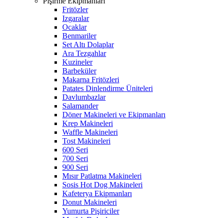
Pişirme Ekipmanları
Fritözler
Izgaralar
Ocaklar
Benmariler
Set Altı Dolaplar
Ara Tezgahlar
Kuzineler
Barbeküler
Makarna Fritözleri
Patates Dinlendirme Üniteleri
Davlumbazlar
Salamander
Döner Makineleri ve Ekipmanları
Krep Makineleri
Waffle Makineleri
Tost Makineleri
600 Seri
700 Seri
900 Seri
Mısır Patlatma Makineleri
Sosis Hot Dog Makineleri
Kafeterya Ekipmanları
Donut Makineleri
Yumurta Pişiriciler