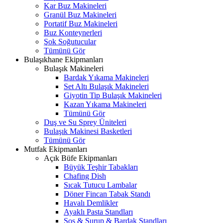
Kar Buz Makineleri
Granül Buz Makineleri
Portatif Buz Makineleri
Buz Konteynerleri
Şok Soğutucular
Tümünü Gör
Bulaşıkhane Ekipmanları
Bulaşık Makineleri
Bardak Yıkama Makineleri
Set Altı Bulaşık Makineleri
Giyotin Tip Bulaşık Makineleri
Kazan Yıkama Makineleri
Tümünü Gör
Duş ve Su Sprey Üniteleri
Bulaşık Makinesi Basketleri
Tümünü Gör
Mutfak Ekipmanları
Açık Büfe Ekipmanları
Büyük Teşhir Tabakları
Chafing Dish
Sıcak Tutucu Lambalar
Döner Fincan Tabak Standı
Havalı Demlikler
Ayaklı Pasta Standları
Sos & Şurup & Bardak Standları