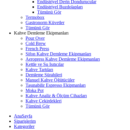
Endüstriyel Derin Dondurucular
Endüstriyel Buzdolapları
Tümünü Gör
Termobox
Gastronorm Küvetler
Tümünü Gör
Kahve Demleme Ekipmanları
Pour Over
Cold Brew
French Press
Sifon Kahve Demleme Ekipmanları
Aeropress Kahve Demleme Ekipmanları
Kettle ve Su Isıtıcılar
Kahve Tartıları
Demleme Sürahileri
Manuel Kahve Öğütücüler
Taşınabilir Espresso Ekipmanları
Moka Pot
Kahve Analiz & Ölçüm Cihazları
Kahve Çekirdekleri
Tümünü Gör
AnaSayfa
Siparişlerim
Kategoriler