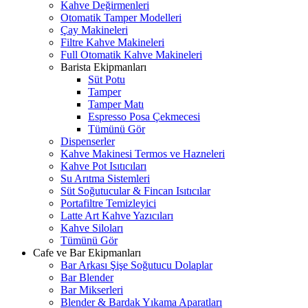
Kahve Değirmenleri
Otomatik Tamper Modelleri
Çay Makineleri
Filtre Kahve Makineleri
Full Otomatik Kahve Makineleri
Barista Ekipmanları
Süt Potu
Tamper
Tamper Matı
Espresso Posa Çekmecesi
Tümünü Gör
Dispenserler
Kahve Makinesi Termos ve Hazneleri
Kahve Pot Isıtıcıları
Su Arıtma Sistemleri
Süt Soğutucular & Fincan Isıtıcılar
Portafiltre Temizleyici
Latte Art Kahve Yazıcıları
Kahve Siloları
Tümünü Gör
Cafe ve Bar Ekipmanları
Bar Arkası Şişe Soğutucu Dolaplar
Bar Blender
Bar Mikserleri
Blender & Bardak Yıkama Aparatları