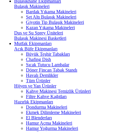
Bulaşıkhane Ekipmanları
Bulaşık Makineleri
Bardak Yıkama Makineleri
Set Altı Bulaşık Makineleri
Giyotin Tip Bulaşık Makineleri
Kazan Yıkama Makineleri
Duş ve Su Sprey Üniteleri
Bulaşık Makinesi Basketleri
Mutfak Ekipmanları
Açık Büfe Ekipmanları
Büyük Teşhir Tabakları
Chafing Dish
Sıcak Tutucu Lambalar
Döner Fincan Tabak Standı
Havalı Demlikler
Tüm Ürünler
Hijyen ve Yan Ürünler
Kahve Makinesi Temizlik Ürünleri
Filtre Kahve Kağıtları
Hazırlık Ekipmanları
Dondurma Makineleri
Ekmek Dilimleme Makineleri
El Blenderları
Hamur Açma Makineleri
Hamur Yoğurma Makineleri