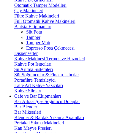
Otomatik Tamper Modelleri
Çay Makineleri
Filtre Kahve Makineleri
Full Otomatik Kahve Makineleri
Barista Ekipmanları
Süt Potu
Tamper
Tamper Matı
Espresso Posa Çekmecesi
Dispenserler
Kahve Makinesi Termos ve Hazneleri
Kahve Pot Isıtıcıları
Su Arıtma Sistemleri
Süt Soğutucular & Fincan Isıtıcılar
Portafiltre Temizleyici
Latte Art Kahve Yazıcıları
Kahve Siloları
Cafe ve Bar Ekipmanları
Bar Arkası Şişe Soğutucu Dolaplar
Bar Blender
Bar Mikserleri
Blender & Bardak Yıkama Aparatları
Portakal Sıkma Makineleri
Katı Meyve Presleri