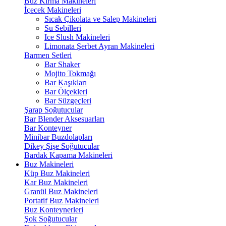
Buz Kırma Makineleri
İçecek Makineleri
Sıcak Çikolata ve Salep Makineleri
Su Sebilleri
Ice Slush Makineleri
Limonata Şerbet Ayran Makineleri
Barmen Setleri
Bar Shaker
Mojito Tokmağı
Bar Kaşıkları
Bar Ölçekleri
Bar Süzgeçleri
Şarap Soğutucular
Bar Blender Aksesuarları
Bar Konteyner
Minibar Buzdolapları
Dikey Şişe Soğutucular
Bardak Kapama Makineleri
Buz Makineleri
Küp Buz Makineleri
Kar Buz Makineleri
Granül Buz Makineleri
Portatif Buz Makineleri
Buz Konteynerleri
Şok Soğutucular