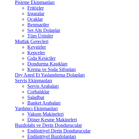
Pişirme Ekipmanları
Fritözler
Izgaralar
Ocaklar
Benmariler
Set Altı Dolaplar
Tüm Ürünler
Mutfak Gereçleri
Kevgirler
Kepçeler
Gıda Kesiciler
Dondurma Kaşıkları
Krema ve Soda Sifonları
Dry Aged Et Yaşlandırma Dolapları
Servis Ekipmanları
Servis Arabaları
Çorbalıklar
Saladbar
Banket Arabaları
Yardımcı Ekipmanları
Vakum Makineleri
Döner Kesme Makineleri
Buzdolabı ve Derin Dondurucular
Endüstriyel Derin Dondurucular
Endüstriyel Buzdolapları