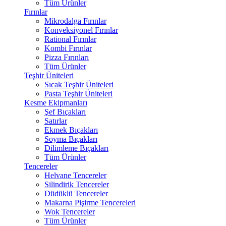
Tüm Ürünler
Fırınlar
Mikrodalga Fırınlar
Konveksiyonel Fırınlar
Rational Fırınlar
Kombi Fırınlar
Pizza Fırınları
Tüm Ürünler
Teşhir Üniteleri
Sıcak Teşhir Üniteleri
Pasta Teşhir Üniteleri
Kesme Ekipmanları
Şef Bıçakları
Satırlar
Ekmek Bıçakları
Soyma Bıçakları
Dilimleme Bıçakları
Tüm Ürünler
Tencereler
Helvane Tencereler
Silindirik Tencereler
Düdüklü Tencereler
Makarna Pişirme Tencereleri
Wok Tencereler
Tüm Ürünler