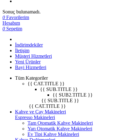
Sonuç bulunamadı.
0
Favorilerim
Hesabım
0
Sepetim
İndirimdekiler
İletişim
Müşteri Hizmetleri
Yeni Ürünler
Bayi Hizmetleri
Tüm Kategoriler
{{ CAT.TITLE }}
{{ SUB.TITLE }}
{{ SUB2.TITLE }}
{{ SUB.TITLE }}
{{ CAT.TITLE }}
Kahve ve Çay Makineleri
Espresso Makineleri
Tam Otomatik Kahve Makineleri
Yarı Otomatik Kahve Makineleri
Ev Tipi Kahve Makineleri
Kahve Değirmenleri