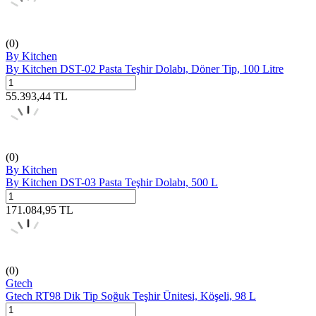
(0)
By Kitchen
By Kitchen DST-02 Pasta Teşhir Dolabı, Döner Tip, 100 Litre
55.393,44
TL
(0)
By Kitchen
By Kitchen DST-03 Pasta Teşhir Dolabı, 500 L
171.084,95
TL
(0)
Gtech
Gtech RT98 Dik Tip Soğuk Teşhir Ünitesi, Köşeli, 98 L