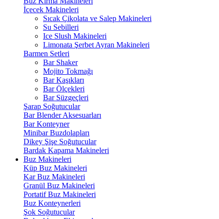
Buz Kırma Makineleri
İçecek Makineleri
Sıcak Çikolata ve Salep Makineleri
Su Sebilleri
Ice Slush Makineleri
Limonata Şerbet Ayran Makineleri
Barmen Setleri
Bar Shaker
Mojito Tokmağı
Bar Kaşıkları
Bar Ölçekleri
Bar Süzgeçleri
Şarap Soğutucular
Bar Blender Aksesuarları
Bar Konteyner
Minibar Buzdolapları
Dikey Şişe Soğutucular
Bardak Kapama Makineleri
Buz Makineleri
Küp Buz Makineleri
Kar Buz Makineleri
Granül Buz Makineleri
Portatif Buz Makineleri
Buz Konteynerleri
Şok Soğutucular