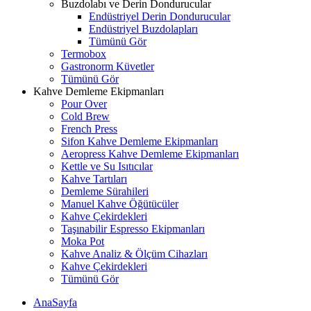
Buzdolabı ve Derin Dondurucular
Endüstriyel Derin Dondurucular
Endüstriyel Buzdolapları
Tümünü Gör
Termobox
Gastronorm Küvetler
Tümünü Gör
Kahve Demleme Ekipmanları
Pour Over
Cold Brew
French Press
Sifon Kahve Demleme Ekipmanları
Aeropress Kahve Demleme Ekipmanları
Kettle ve Su Isıtıcılar
Kahve Tartıları
Demleme Sürahileri
Manuel Kahve Öğütücüler
Kahve Çekirdekleri
Taşınabilir Espresso Ekipmanları
Moka Pot
Kahve Analiz & Ölçüm Cihazları
Kahve Çekirdekleri
Tümünü Gör
AnaSayfa