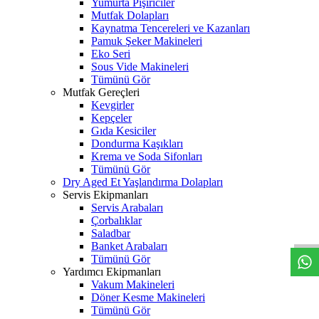
Yumurta Pişiriciler
Mutfak Dolapları
Kaynatma Tencereleri ve Kazanları
Pamuk Şeker Makineleri
Eko Seri
Sous Vide Makineleri
Tümünü Gör
Mutfak Gereçleri
Kevgirler
Kepçeler
Gıda Kesiciler
Dondurma Kaşıkları
Krema ve Soda Sifonları
Tümünü Gör
Dry Aged Et Yaşlandırma Dolapları
Servis Ekipmanları
W
h
t
s
a
p
p
D
e
s
t
e
H
a
t
t
Servis Arabaları
Çorbalıklar
Saladbar
Banket Arabaları
Tümünü Gör
Yardımcı Ekipmanları
Vakum Makineleri
Döner Kesme Makineleri
Tümünü Gör