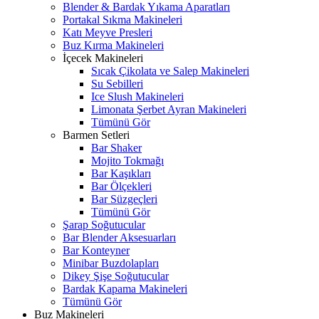
Blender & Bardak Yıkama Aparatları
Portakal Sıkma Makineleri
Katı Meyve Presleri
Buz Kırma Makineleri
İçecek Makineleri
Sıcak Çikolata ve Salep Makineleri
Su Sebilleri
Ice Slush Makineleri
Limonata Şerbet Ayran Makineleri
Tümünü Gör
Barmen Setleri
Bar Shaker
Mojito Tokmağı
Bar Kaşıkları
Bar Ölçekleri
Bar Süzgeçleri
Tümünü Gör
Şarap Soğutucular
Bar Blender Aksesuarları
Bar Konteyner
Minibar Buzdolapları
Dikey Şişe Soğutucular
Bardak Kapama Makineleri
Tümünü Gör
Buz Makineleri