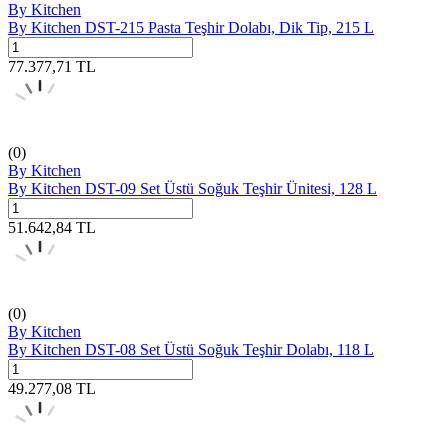
By Kitchen
By Kitchen DST-215 Pasta Teşhir Dolabı, Dik Tip, 215 L
77.377,71
TL
(0)
By Kitchen
By Kitchen DST-09 Set Üstü Soğuk Teşhir Ünitesi, 128 L
51.642,84
TL
(0)
By Kitchen
By Kitchen DST-08 Set Üstü Soğuk Teşhir Dolabı, 118 L
49.277,08
TL