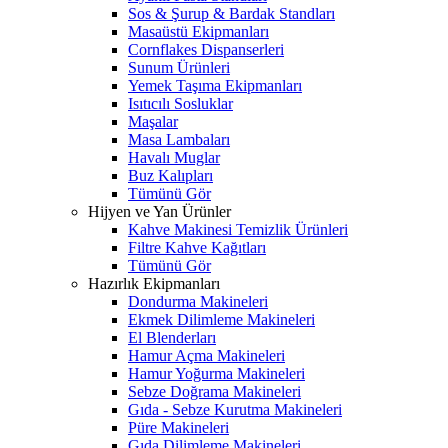
Sos & Şurup & Bardak Standları
Masaüstü Ekipmanları
Cornflakes Dispanserleri
Sunum Ürünleri
Yemek Taşıma Ekipmanları
Isıtıcılı Sosluklar
Maşalar
Masa Lambaları
Havalı Muglar
Buz Kalıpları
Tümünü Gör
Hijyen ve Yan Ürünler
Kahve Makinesi Temizlik Ürünleri
Filtre Kahve Kağıtları
Tümünü Gör
Hazırlık Ekipmanları
Dondurma Makineleri
Ekmek Dilimleme Makineleri
El Blenderları
Hamur Açma Makineleri
Hamur Yoğurma Makineleri
Sebze Doğrama Makineleri
Gıda - Sebze Kurutma Makineleri
Püre Makineleri
Gıda Dilimleme Makineleri