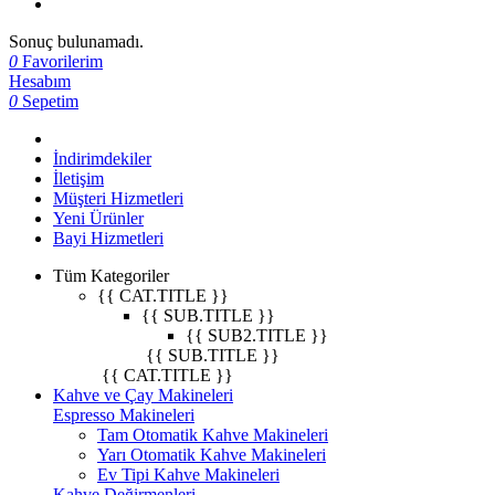
Sonuç bulunamadı.
0
Favorilerim
Hesabım
0
Sepetim
İndirimdekiler
İletişim
Müşteri Hizmetleri
Yeni Ürünler
Bayi Hizmetleri
Tüm Kategoriler
{{ CAT.TITLE }}
{{ SUB.TITLE }}
{{ SUB2.TITLE }}
{{ SUB.TITLE }}
{{ CAT.TITLE }}
Kahve ve Çay Makineleri
Espresso Makineleri
Tam Otomatik Kahve Makineleri
Yarı Otomatik Kahve Makineleri
Ev Tipi Kahve Makineleri
Kahve Değirmenleri