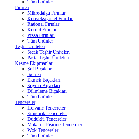
Tüm Ürünler
Fırınlar
Mikrodalga Fırınlar
Konveksiyonel Fırınlar
Rational Fırınlar
Kombi Fırınlar
Pizza Fırınları
Tüm Ürünler
Teşhir Üniteleri
Sıcak Teşhir Üniteleri
Pasta Teşhir Üniteleri
Kesme Ekipmanları
Şef Bıçakları
Satırlar
Ekmek Bıçakları
Soyma Bıçakları
Dilimleme Bıçakları
Tüm Ürünler
Tencereler
Helvane Tencereler
Silindirik Tencereler
Düdüklü Tencereler
Makarna Pişirme Tencereleri
Wok Tencereler
Tüm Ürünler