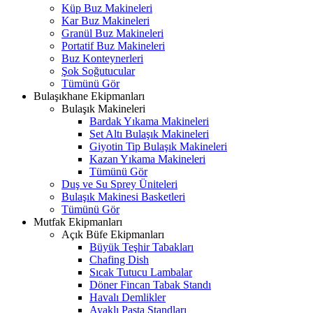
Küp Buz Makineleri
Kar Buz Makineleri
Granül Buz Makineleri
Portatif Buz Makineleri
Buz Konteynerleri
Şok Soğutucular
Tümünü Gör
Bulaşıkhane Ekipmanları
Bulaşık Makineleri
Bardak Yıkama Makineleri
Set Altı Bulaşık Makineleri
Giyotin Tip Bulaşık Makineleri
Kazan Yıkama Makineleri
Tümünü Gör
Duş ve Su Sprey Üniteleri
Bulaşık Makinesi Basketleri
Tümünü Gör
Mutfak Ekipmanları
Açık Büfe Ekipmanları
Büyük Teşhir Tabakları
Chafing Dish
Sıcak Tutucu Lambalar
Döner Fincan Tabak Standı
Havalı Demlikler
Ayaklı Pasta Standları