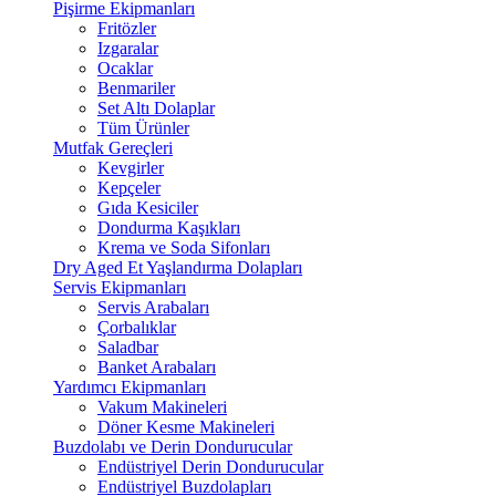
Pişirme Ekipmanları
Fritözler
Izgaralar
Ocaklar
Benmariler
Set Altı Dolaplar
Tüm Ürünler
Mutfak Gereçleri
Kevgirler
Kepçeler
Gıda Kesiciler
Dondurma Kaşıkları
Krema ve Soda Sifonları
Dry Aged Et Yaşlandırma Dolapları
Servis Ekipmanları
Servis Arabaları
Çorbalıklar
Saladbar
Banket Arabaları
Yardımcı Ekipmanları
Vakum Makineleri
Döner Kesme Makineleri
Buzdolabı ve Derin Dondurucular
Endüstriyel Derin Dondurucular
Endüstriyel Buzdolapları