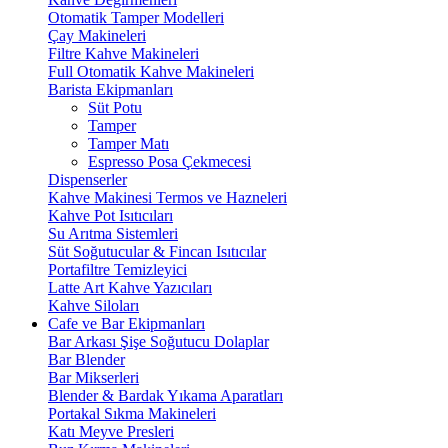
Otomatik Tamper Modelleri
Çay Makineleri
Filtre Kahve Makineleri
Full Otomatik Kahve Makineleri
Barista Ekipmanları
Süt Potu
Tamper
Tamper Matı
Espresso Posa Çekmecesi
Dispenserler
Kahve Makinesi Termos ve Hazneleri
Kahve Pot Isıtıcıları
Su Arıtma Sistemleri
Süt Soğutucular & Fincan Isıtıcılar
Portafiltre Temizleyici
Latte Art Kahve Yazıcıları
Kahve Siloları
Cafe ve Bar Ekipmanları
Bar Arkası Şişe Soğutucu Dolaplar
Bar Blender
Bar Mikserleri
Blender & Bardak Yıkama Aparatları
Portakal Sıkma Makineleri
Katı Meyve Presleri