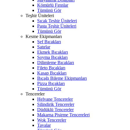
Kömürlü Fırınlar
Tümünü Gör
Teşhir Üniteleri
Sıcak Teşhir Üniteleri
Pasta Teşhir Üniteleri
Tümünü Gör
Kesme Ekipmanları
Şef Bıçakları
Satırlar
Ekmek Bıçakları
Soyma Bıçakları
Dilimleme Bıçakları
Fileto Bıçakları
Kasap Bıçakları
Bıçağı Bileme Ekipmanları
Pizza Bıçakları
Tümünü Gör
Tencereler
Helvane Tencereler
Silindirik Tencereler
Düdüklü Tencereler
Makarna Pişirme Tencereleri
Wok Tencereler
Tavalar