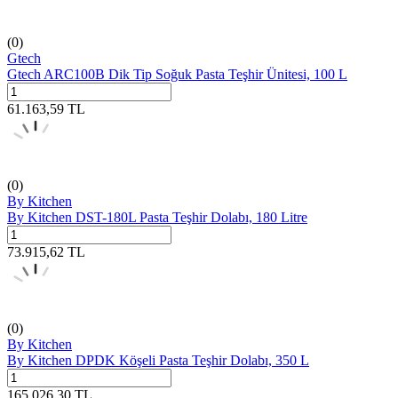
(0)
Gtech
Gtech ARC100B Dik Tip Soğuk Pasta Teşhir Ünitesi, 100 L
61.163,59
TL
(0)
By Kitchen
By Kitchen DST-180L Pasta Teşhir Dolabı, 180 Litre
73.915,62
TL
(0)
By Kitchen
By Kitchen DPDK Köşeli Pasta Teşhir Dolabı, 350 L
165.026,30
TL