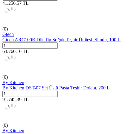
41.256,57
TL
(0)
Gtech
Gtech ARC100R Dik Tip Soğuk Teşhir Ünitesi, Silndir, 100 L
63.760,16
TL
(0)
By Kitchen
By Kitchen DST-07 Set Üstü Pasta Teşhir Dolabı, 200 L
91.745,39
TL
(0)
By Kitchen