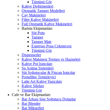
Tümünü Gör
Kahve Değirmenleri
Otomatik Tamper Modelleri
Çay Makineleri
Filtre Kahve Makineleri
Full Otomatik Kahve Makineleri
Barista Ekipmanları
Süt Potu
Tamper
Tamper Matı
Espresso Posa Çekmecesi
Tümünü Gör
Dispenserler
Kahve Makinesi Termos ve Hazneleri
Kahve Pot Isıtıcıları
Su Arıtma Sistemleri
Süt Soğutucular & Fincan Isıtıcılar
Portafiltre Temizleyici
Latte Art Kahve Yazıcıları
Kahve Siloları
Tümünü Gör
Cafe ve Bar Ekipmanları
Bar Arkası Şişe Soğutucu Dolaplar
Bar Blender
Bar Mikserleri