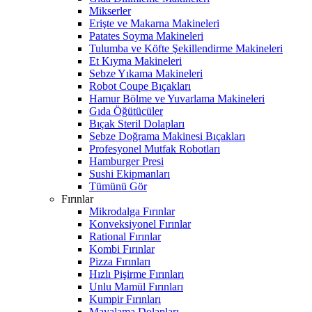
Mikserler
Erişte ve Makarna Makineleri
Patates Soyma Makineleri
Tulumba ve Köfte Şekillendirme Makineleri
Et Kıyma Makineleri
Sebze Yıkama Makineleri
Robot Coupe Bıçakları
Hamur Bölme ve Yuvarlama Makineleri
Gıda Öğütücüler
Bıçak Steril Dolapları
Sebze Doğrama Makinesi Bıçakları
Profesyonel Mutfak Robotları
Hamburger Presi
Sushi Ekipmanları
Tümünü Gör
Fırınlar
Mikrodalga Fırınlar
Konveksiyonel Fırınlar
Rational Fırınlar
Kombi Fırınlar
Pizza Fırınları
Hızlı Pişirme Fırınları
Unlu Mamül Fırınları
Kumpir Fırınları
Mayalama Dolapları