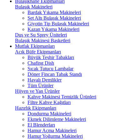
Bulaşıkhane Ekipmanları
Bulaşık Makineleri
Bardak Yıkama Makineleri
Set Altı Bulaşık Makineleri
Giyotin Tip Bulaşık Makineleri
Kazan Yıkama Makineleri
Duş ve Su Sprey Üniteleri
Bulaşık Makinesi Basketleri
Mutfak Ekipmanları
Açık Büfe Ekipmanları
Büyük Teşhir Tabakları
Chafing Dish
Sıcak Tutucu Lambalar
Döner Fincan Tabak Standı
Havalı Demlikler
Tüm Ürünler
Hijyen ve Yan Ürünler
Kahve Makinesi Temizlik Ürünleri
Filtre Kahve Kağıtları
Hazırlık Ekipmanları
Dondurma Makineleri
Ekmek Dilimleme Makineleri
El Blenderları
Hamur Açma Makineleri
Hamur Yoğurma Makineleri