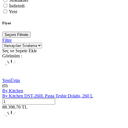
Stoktakiler
İndirimli
Yeni
Fiyat
Seçimi Filtrele
Filtre
Seç ve Sepete Ekle
Görünüm :
Yeni
Ürün
(0)
By Kitchen
By Kitchen DST-260L Pasta Teşhir Dolabı, 260 L
88.398,70
TL