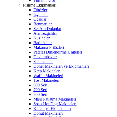
Tümünü Gör
Pişirme Ekipmanları
Fritözler
Izgaralar
Ocaklar
Benmariler
Set Altı Dolaplar
Ara Tezgahlar
Kuzineler
Barbeküler
Makarna Fritözleri
Patates Dinlendirme Üniteleri
Davlumbazlar
Salamander
Döner Makineleri ve Ekipmanları
Krep Makineleri
Waffle Makineleri
Tost Makineleri
600 Seri
700 Seri
900 Seri
Mısır Patlatma Makineleri
Sosis Hot Dog Makineleri
Kafeterya Ekipmanları
Donut Makineleri