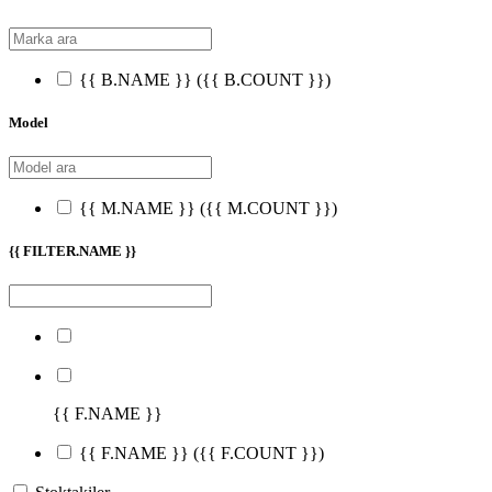
{{ B.NAME }}
({{ B.COUNT }})
Model
{{ M.NAME }}
({{ M.COUNT }})
{{ FILTER.NAME }}
{{ F.NAME }}
{{ F.NAME }}
({{ F.COUNT }})