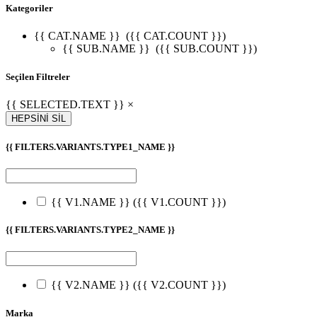
Kategoriler
{{ CAT.NAME }}
({{ CAT.COUNT }})
{{ SUB.NAME }}
({{ SUB.COUNT }})
Seçilen Filtreler
{{ SELECTED.TEXT }} ×
HEPSİNİ SİL
{{ FILTERS.VARIANTS.TYPE1_NAME }}
{{ V1.NAME }}
({{ V1.COUNT }})
{{ FILTERS.VARIANTS.TYPE2_NAME }}
{{ V2.NAME }}
({{ V2.COUNT }})
Marka