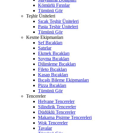
Kömürlü Fırınlar
Tümünü Gör
Teşhir Üniteleri
Sıcak Teşhir Üniteleri
Pasta Teşhir Üniteleri
Tümünü Gör
Kesme Ekipmanları
Şef Bıçakları
Satırlar
Ekmek Bıçakları
Soyma Bıçakları
Dilimleme Bıçakları
Fileto Bıçakları
Kasap Bıçakları
Bıçağı Bileme Ekipmanları
Pizza Bıçakları
Tümünü Gör
Tencereler
Helvane Tencereler
Silindirik Tencereler
Düdüklü Tencereler
Makarna Pişirme Tencereleri
Wok Tencereler
Tavalar