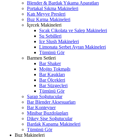
Blender & Bardak Yıkama Aparatları
Portakal Sıkma Makineleri
Katı Meyve Presleri
Buz Kırma Makineleri
İçecek Makineleri
Sıcak Çikolata ve Salep Makineleri
Su Sebilleri
Ice Slush Makineleri
Limonata Şerbet Ayran Makineleri
Tümünü Gör
Barmen Setleri
Bar Shaker
Mojito Tokmağı
Bar Kaşıkları
Bar Ölçekleri
Bar Süzgeçleri
Tümünü Gör
Şarap Soğutucular
Bar Blender Aksesuarları
Bar Konteyner
Minibar Buzdolapları
Dikey Şişe Soğutucular
Bardak Kapama Makineleri
Tümünü Gör
Buz Makineleri