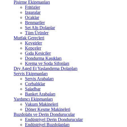
Pişirme Ekipmanları
Fritözler
Izgaralar
Ocaklar
Benmariler
Set Altı Dolaplar
Tüm Ürünler
Mutfak Gereçleri
Kevgirler
Kepçeler
Gıda Kesiciler
Dondurma Kaşıkları
Krema ve Soda Sifonları
Dry Aged Et Yaşlandırma Dolapları
Servis Ekipmanları
Servis Arabaları
Çorbalıklar
Saladbar
Banket Arabaları
Yardımcı Ekipmanları
Vakum Makineleri
Döner Kesme Makineleri
Buzdolabı ve Derin Dondurucular
Endüstriyel Derin Dondurucular
Endüstriyel Buzdolapları