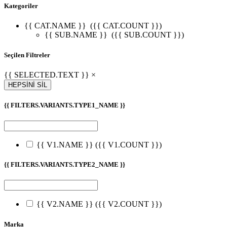
Kategoriler
{{ CAT.NAME }}
({{ CAT.COUNT }})
{{ SUB.NAME }}
({{ SUB.COUNT }})
Seçilen Filtreler
{{ SELECTED.TEXT }} ×
HEPSİNİ SİL
{{ FILTERS.VARIANTS.TYPE1_NAME }}
{{ V1.NAME }}
({{ V1.COUNT }})
{{ FILTERS.VARIANTS.TYPE2_NAME }}
{{ V2.NAME }}
({{ V2.COUNT }})
Marka