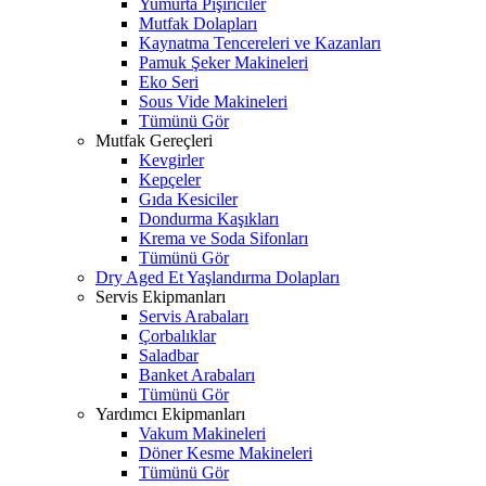
Yumurta Pişiriciler
Mutfak Dolapları
Kaynatma Tencereleri ve Kazanları
Pamuk Şeker Makineleri
Eko Seri
Sous Vide Makineleri
Tümünü Gör
Mutfak Gereçleri
Kevgirler
Kepçeler
Gıda Kesiciler
Dondurma Kaşıkları
Krema ve Soda Sifonları
Tümünü Gör
Dry Aged Et Yaşlandırma Dolapları
Servis Ekipmanları
Servis Arabaları
Çorbalıklar
Saladbar
Banket Arabaları
Tümünü Gör
Yardımcı Ekipmanları
Vakum Makineleri
Döner Kesme Makineleri
Tümünü Gör