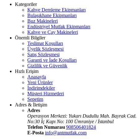
Kategoriler
Kahve Demleme Ekipmanları
Bulaşıkhane Ekipmanları
Buz Makineleri
Endüstriyel Mutfak Ekipmanları
Kahve ve Çay Makineleri
Önemli Bilgiler
Teslimat Koşulları
Üyelik Sözleşmesi
Satış Sözleşmesi
Garanti ve İade Koşulları
Gizlilik ve Güvenlik
Hızlı Erişim
Anasayfa
Yeni Ürünler
İndirimdekiler
Müşteri Hizmetleri
Sepetim
Adres & İletişim
Adres
Operasyon Merkezi: Yukarı Dudullu Mah. Bayrak Cad.
No:30 İç Kapı No: 100 Ümraniye / İstanbul
Telefon Numarası
908506401824
E-Posta
info@antmutfak.com