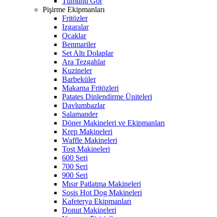
Tümünü Gör
Pişirme Ekipmanları
Fritözler
Izgaralar
Ocaklar
Benmariler
Set Altı Dolaplar
Ara Tezgahlar
Kuzineler
Barbeküler
Makarna Fritözleri
Patates Dinlendirme Üniteleri
Davlumbazlar
Salamander
Döner Makineleri ve Ekipmanları
Krep Makineleri
Waffle Makineleri
Tost Makineleri
600 Seri
700 Seri
900 Seri
Mısır Patlatma Makineleri
Sosis Hot Dog Makineleri
Kafeterya Ekipmanları
Donut Makineleri