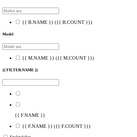
{{ B.NAME }}
({{ B.COUNT }})
Model
{{ M.NAME }}
({{ M.COUNT }})
{{ FILTER.NAME }}
{{ F.NAME }}
{{ F.NAME }}
({{ F.COUNT }})