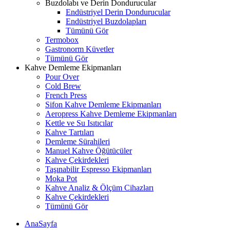
Buzdolabı ve Derin Dondurucular
Endüstriyel Derin Dondurucular
Endüstriyel Buzdolapları
Tümünü Gör
Termobox
Gastronorm Küvetler
Tümünü Gör
Kahve Demleme Ekipmanları
Pour Over
Cold Brew
French Press
Sifon Kahve Demleme Ekipmanları
Aeropress Kahve Demleme Ekipmanları
Kettle ve Su Isıtıcılar
Kahve Tartıları
Demleme Sürahileri
Manuel Kahve Öğütücüler
Kahve Çekirdekleri
Taşınabilir Espresso Ekipmanları
Moka Pot
Kahve Analiz & Ölçüm Cihazları
Kahve Çekirdekleri
Tümünü Gör
AnaSayfa