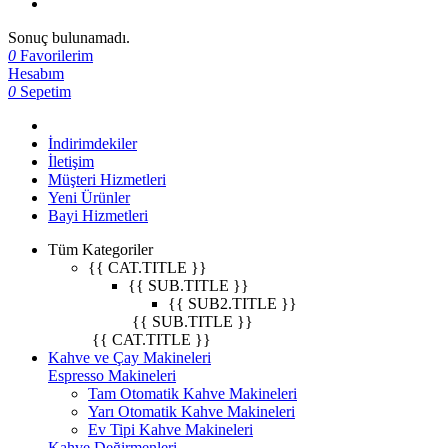
Sonuç bulunamadı.
0
Favorilerim
Hesabım
0
Sepetim
İndirimdekiler
İletişim
Müşteri Hizmetleri
Yeni Ürünler
Bayi Hizmetleri
Tüm Kategoriler
{{ CAT.TITLE }}
{{ SUB.TITLE }}
{{ SUB2.TITLE }}
{{ SUB.TITLE }}
{{ CAT.TITLE }}
Kahve ve Çay Makineleri
Espresso Makineleri
Tam Otomatik Kahve Makineleri
Yarı Otomatik Kahve Makineleri
Ev Tipi Kahve Makineleri
Kahve Değirmenleri