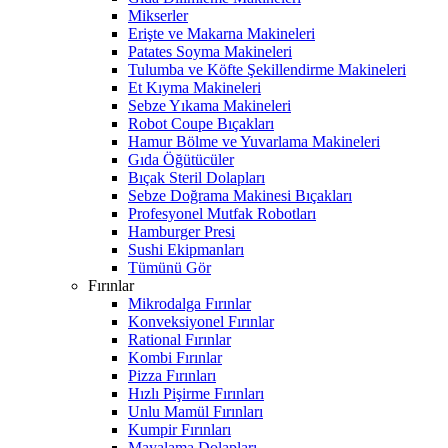
Mikserler
Erişte ve Makarna Makineleri
Patates Soyma Makineleri
Tulumba ve Köfte Şekillendirme Makineleri
Et Kıyma Makineleri
Sebze Yıkama Makineleri
Robot Coupe Bıçakları
Hamur Bölme ve Yuvarlama Makineleri
Gıda Öğütücüler
Bıçak Steril Dolapları
Sebze Doğrama Makinesi Bıçakları
Profesyonel Mutfak Robotları
Hamburger Presi
Sushi Ekipmanları
Tümünü Gör
Fırınlar
Mikrodalga Fırınlar
Konveksiyonel Fırınlar
Rational Fırınlar
Kombi Fırınlar
Pizza Fırınları
Hızlı Pişirme Fırınları
Unlu Mamül Fırınları
Kumpir Fırınları
Mayalama Dolapları