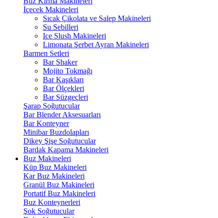
Buz Kırma Makineleri
İçecek Makineleri
Sıcak Çikolata ve Salep Makineleri
Su Sebilleri
Ice Slush Makineleri
Limonata Şerbet Ayran Makineleri
Barmen Setleri
Bar Shaker
Mojito Tokmağı
Bar Kaşıkları
Bar Ölçekleri
Bar Süzgeçleri
Şarap Soğutucular
Bar Blender Aksesuarları
Bar Konteyner
Minibar Buzdolapları
Dikey Şişe Soğutucular
Bardak Kapama Makineleri
Buz Makineleri
Küp Buz Makineleri
Kar Buz Makineleri
Granül Buz Makineleri
Portatif Buz Makineleri
Buz Konteynerleri
Şok Soğutucular