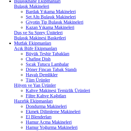
Bulaşıkhane Ekipmanları
Bulaşık Makineleri
Bardak Yıkama Makineleri
Set Altı Bulaşık Makineleri
Giyotin Tip Bulaşık Makineleri
Kazan Yıkama Makineleri
Duş ve Su Sprey Üniteleri
Bulaşık Makinesi Basketleri
Mutfak Ekipmanları
Açık Büfe Ekipmanları
Büyük Teşhir Tabakları
Chafing Dish
Sıcak Tutucu Lambalar
Döner Fincan Tabak Standı
Havalı Demlikler
Tüm Ürünler
Hijyen ve Yan Ürünler
Kahve Makinesi Temizlik Ürünleri
Filtre Kahve Kağıtları
Hazırlık Ekipmanları
Dondurma Makineleri
Ekmek Dilimleme Makineleri
El Blenderları
Hamur Açma Makineleri
Hamur Yoğurma Makineleri