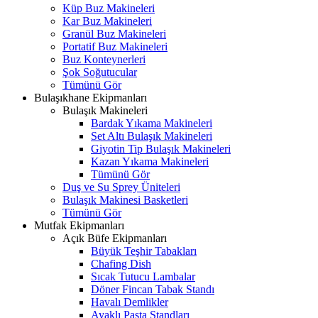
Küp Buz Makineleri
Kar Buz Makineleri
Granül Buz Makineleri
Portatif Buz Makineleri
Buz Konteynerleri
Şok Soğutucular
Tümünü Gör
Bulaşıkhane Ekipmanları
Bulaşık Makineleri
Bardak Yıkama Makineleri
Set Altı Bulaşık Makineleri
Giyotin Tip Bulaşık Makineleri
Kazan Yıkama Makineleri
Tümünü Gör
Duş ve Su Sprey Üniteleri
Bulaşık Makinesi Basketleri
Tümünü Gör
Mutfak Ekipmanları
Açık Büfe Ekipmanları
Büyük Teşhir Tabakları
Chafing Dish
Sıcak Tutucu Lambalar
Döner Fincan Tabak Standı
Havalı Demlikler
Ayaklı Pasta Standları