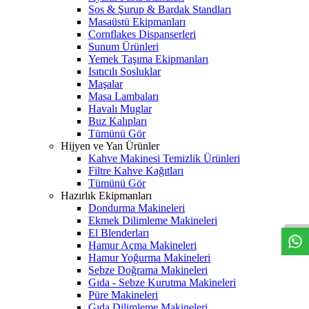
Sos & Şurup & Bardak Standları
Masaüstü Ekipmanları
Cornflakes Dispanserleri
Sunum Ürünleri
Yemek Taşıma Ekipmanları
Isıtıcılı Sosluklar
Maşalar
Masa Lambaları
Havalı Muglar
Buz Kalıpları
Tümünü Gör
Hijyen ve Yan Ürünler
Kahve Makinesi Temizlik Ürünleri
Filtre Kahve Kağıtları
Tümünü Gör
W
h
t
s
a
p
p
D
e
s
t
e
H
a
t
t
Hazırlık Ekipmanları
Dondurma Makineleri
Ekmek Dilimleme Makineleri
El Blenderları
Hamur Açma Makineleri
Hamur Yoğurma Makineleri
Sebze Doğrama Makineleri
Gıda - Sebze Kurutma Makineleri
Püre Makineleri
Gıda Dilimleme Makineleri