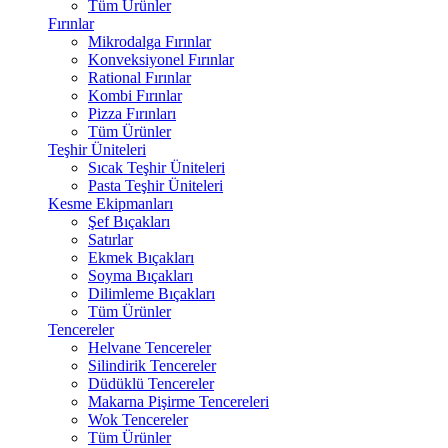
Tüm Ürünler
Fırınlar
Mikrodalga Fırınlar
Konveksiyonel Fırınlar
Rational Fırınlar
Kombi Fırınlar
Pizza Fırınları
Tüm Ürünler
Teşhir Üniteleri
Sıcak Teşhir Üniteleri
Pasta Teşhir Üniteleri
Kesme Ekipmanları
Şef Bıçakları
Satırlar
Ekmek Bıçakları
Soyma Bıçakları
Dilimleme Bıçakları
Tüm Ürünler
Tencereler
Helvane Tencereler
Silindirik Tencereler
Düdüklü Tencereler
Makarna Pişirme Tencereleri
Wok Tencereler
Tüm Ürünler