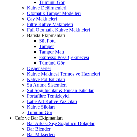
Tümünü Gör
Kahve Değirmenleri
Otomatik Tamper Modelleri
Çay Makineleri
Filtre Kahve Makineleri
Full Otomatik Kahve Makineleri
Barista Ekipmanları
Süt Potu
Tamper
Tamper Matı
Espresso Posa Çekmecesi
Tümünü Gör
Dispenserler
Kahve Makinesi Termos ve Hazneleri
Kahve Pot Isıtıcıları
Su Arıtma Sistemleri
Süt Soğutucular & Fincan Isıtıcılar
Portafiltre Temizleyici
Latte Art Kahve Yazıcıları
Kahve Siloları
Tümünü Gör
Cafe ve Bar Ekipmanları
Bar Arkası Şişe Soğutucu Dolaplar
Bar Blender
Bar Mikserleri