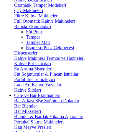
Otomatik Tamper Modelleri
Çay Makineleri
Filtre Kahve Makineleri
Full Otomatik Kahve Makineleri
Barista Ekipmanları
Süt Potu
Tamper
Tamper Matı
Espresso Posa Çekmecesi
Dispenserler
Kahve Makinesi Termos ve Hazneleri
Kahve Pot Isıtıcıları
Su Arıtma Sistemleri
Süt Soğutucular & Fincan Isıtıcılar
Portafiltre Temizleyici
Latte Art Kahve Yazıcıları
Kahve Siloları
Cafe ve Bar Ekipmanları
Bar Arkası Şişe Soğutucu Dolaplar
Bar Blender
Bar Mikserleri
Blender & Bardak Yıkama Aparatları
Portakal Sıkma Makineleri
Katı Meyve Presleri