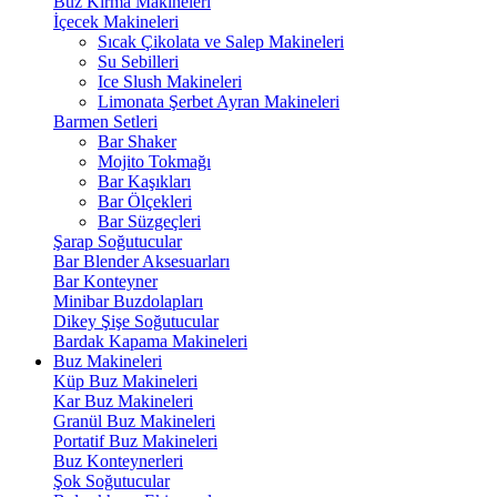
Buz Kırma Makineleri
İçecek Makineleri
Sıcak Çikolata ve Salep Makineleri
Su Sebilleri
Ice Slush Makineleri
Limonata Şerbet Ayran Makineleri
Barmen Setleri
Bar Shaker
Mojito Tokmağı
Bar Kaşıkları
Bar Ölçekleri
Bar Süzgeçleri
Şarap Soğutucular
Bar Blender Aksesuarları
Bar Konteyner
Minibar Buzdolapları
Dikey Şişe Soğutucular
Bardak Kapama Makineleri
Buz Makineleri
Küp Buz Makineleri
Kar Buz Makineleri
Granül Buz Makineleri
Portatif Buz Makineleri
Buz Konteynerleri
Şok Soğutucular