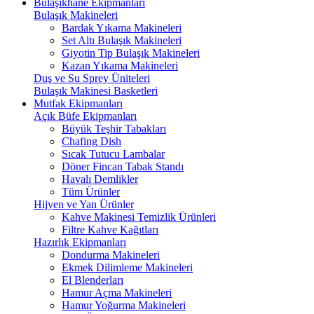
Bulaşıkhane Ekipmanları
Bulaşık Makineleri
Bardak Yıkama Makineleri
Set Altı Bulaşık Makineleri
Giyotin Tip Bulaşık Makineleri
Kazan Yıkama Makineleri
Duş ve Su Sprey Üniteleri
Bulaşık Makinesi Basketleri
Mutfak Ekipmanları
Açık Büfe Ekipmanları
Büyük Teşhir Tabakları
Chafing Dish
Sıcak Tutucu Lambalar
Döner Fincan Tabak Standı
Havalı Demlikler
Tüm Ürünler
Hijyen ve Yan Ürünler
Kahve Makinesi Temizlik Ürünleri
Filtre Kahve Kağıtları
Hazırlık Ekipmanları
Dondurma Makineleri
Ekmek Dilimleme Makineleri
El Blenderları
Hamur Açma Makineleri
Hamur Yoğurma Makineleri