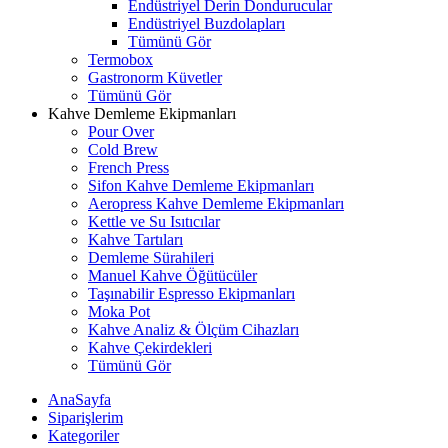
Endüstriyel Derin Dondurucular
Endüstriyel Buzdolapları
Tümünü Gör
Termobox
Gastronorm Küvetler
Tümünü Gör
Kahve Demleme Ekipmanları
Pour Over
Cold Brew
French Press
Sifon Kahve Demleme Ekipmanları
Aeropress Kahve Demleme Ekipmanları
Kettle ve Su Isıtıcılar
Kahve Tartıları
Demleme Sürahileri
Manuel Kahve Öğütücüler
Taşınabilir Espresso Ekipmanları
Moka Pot
Kahve Analiz & Ölçüm Cihazları
Kahve Çekirdekleri
Tümünü Gör
AnaSayfa
Siparişlerim
Kategoriler