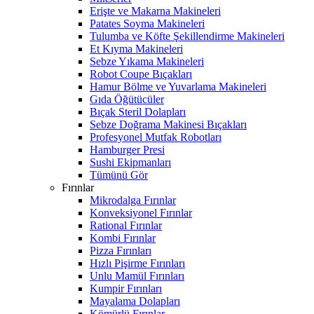
Erişte ve Makarna Makineleri
Patates Soyma Makineleri
Tulumba ve Köfte Şekillendirme Makineleri
Et Kıyma Makineleri
Sebze Yıkama Makineleri
Robot Coupe Bıçakları
Hamur Bölme ve Yuvarlama Makineleri
Gıda Öğütücüler
Bıçak Steril Dolapları
Sebze Doğrama Makinesi Bıçakları
Profesyonel Mutfak Robotları
Hamburger Presi
Sushi Ekipmanları
Tümünü Gör
Fırınlar
Mikrodalga Fırınlar
Konveksiyonel Fırınlar
Rational Fırınlar
Kombi Fırınlar
Pizza Fırınları
Hızlı Pişirme Fırınları
Unlu Mamül Fırınları
Kumpir Fırınları
Mayalama Dolapları
Kömürlü Fırınlar