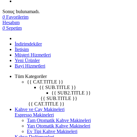
Sonuç bulunamadı.
0
Favorilerim
Hesabım
0
Sepetim
İndirimdekiler
İletişim
Müşteri Hizmetleri
Yeni Ürünler
Bayi Hizmetleri
Tüm Kategoriler
{{ CAT.TITLE }}
{{ SUB.TITLE }}
{{ SUB2.TITLE }}
{{ SUB.TITLE }}
{{ CAT.TITLE }}
Kahve ve Çay Makineleri
Espresso Makineleri
Tam Otomatik Kahve Makineleri
Yarı Otomatik Kahve Makineleri
Ev Tipi Kahve Makineleri
Kahve Değirmenleri