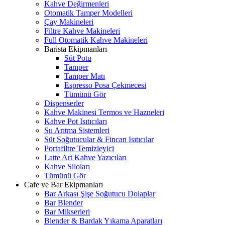
Kahve Değirmenleri
Otomatik Tamper Modelleri
Çay Makineleri
Filtre Kahve Makineleri
Full Otomatik Kahve Makineleri
Barista Ekipmanları
Süt Potu
Tamper
Tamper Matı
Espresso Posa Çekmecesi
Tümünü Gör
Dispenserler
Kahve Makinesi Termos ve Hazneleri
Kahve Pot Isıtıcıları
Su Arıtma Sistemleri
Süt Soğutucular & Fincan Isıtıcılar
Portafiltre Temizleyici
Latte Art Kahve Yazıcıları
Kahve Siloları
Tümünü Gör
Cafe ve Bar Ekipmanları
Bar Arkası Şişe Soğutucu Dolaplar
Bar Blender
Bar Mikserleri
Blender & Bardak Yıkama Aparatları