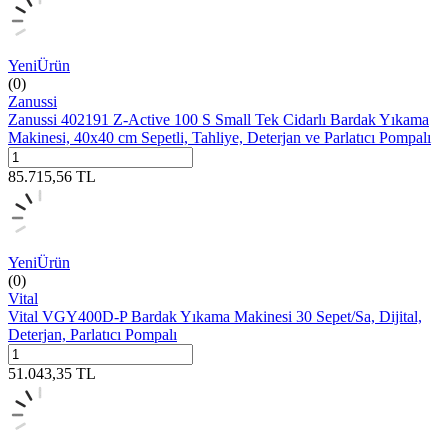
Yeni
Ürün
(0)
Zanussi
Zanussi 402191 Z-Active 100 S Small Tek Cidarlı Bardak Yıkama
Makinesi, 40x40 cm Sepetli, Tahliye, Deterjan ve Parlatıcı Pompalı
85.715,56
TL
Yeni
Ürün
(0)
Vital
Vital VGY400D-P Bardak Yıkama Makinesi 30 Sepet/Sa, Dijital,
Deterjan, Parlatıcı Pompalı
51.043,35
TL