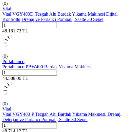
(0)
Vital
Vital VGY400D Tezgah Altı Bardak Yıkama Makinesi Dijital
Kontrollü,Drenaj ve Parlatıcı Pompalı, Saatte 30 Sepet
48.181,73
TL
(0)
Portabianco
Portabianco PBW400 Bardak Yıkama Makinesi
44.588,06
TL
(0)
Vital
Vital VGY400-P Tezgah Altı Bardak Yıkama Makinesi, Drenaj,
Deterjan ve Parlatıcı Pompalı, Saatte 30 Sepet
48.714,12
TL