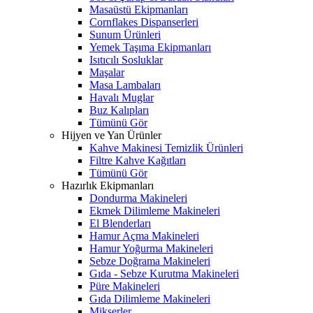
Masaüstü Ekipmanları
Cornflakes Dispanserleri
Sunum Ürünleri
Yemek Taşıma Ekipmanları
Isıtıcılı Sosluklar
Maşalar
Masa Lambaları
Havalı Muglar
Buz Kalıpları
Tümünü Gör
Hijyen ve Yan Ürünler
Kahve Makinesi Temizlik Ürünleri
Filtre Kahve Kağıtları
Tümünü Gör
Hazırlık Ekipmanları
Dondurma Makineleri
Ekmek Dilimleme Makineleri
El Blenderları
Hamur Açma Makineleri
Hamur Yoğurma Makineleri
Sebze Doğrama Makineleri
Gıda - Sebze Kurutma Makineleri
Püre Makineleri
Gıda Dilimleme Makineleri
Mikserler