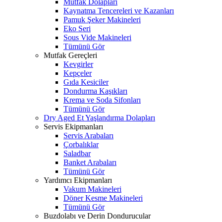
Mutfak Dolapları
Kaynatma Tencereleri ve Kazanları
Pamuk Şeker Makineleri
Eko Seri
Sous Vide Makineleri
Tümünü Gör
Mutfak Gereçleri
Kevgirler
Kepçeler
Gıda Kesiciler
Dondurma Kaşıkları
Krema ve Soda Sifonları
Tümünü Gör
Dry Aged Et Yaşlandırma Dolapları
Servis Ekipmanları
Servis Arabaları
Çorbalıklar
Saladbar
Banket Arabaları
Tümünü Gör
Yardımcı Ekipmanları
Vakum Makineleri
Döner Kesme Makineleri
Tümünü Gör
Buzdolabı ve Derin Dondurucular