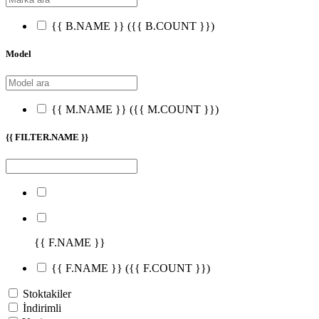
{{ B.NAME }}
({{ B.COUNT }})
Model
{{ M.NAME }}
({{ M.COUNT }})
{{ FILTER.NAME }}
{{ F.NAME }}
{{ F.NAME }}
({{ F.COUNT }})
Stoktakiler
İndirimli