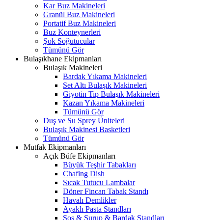
Kar Buz Makineleri
Granül Buz Makineleri
Portatif Buz Makineleri
Buz Konteynerleri
Şok Soğutucular
Tümünü Gör
Bulaşıkhane Ekipmanları
Bulaşık Makineleri
Bardak Yıkama Makineleri
Set Altı Bulaşık Makineleri
Giyotin Tip Bulaşık Makineleri
Kazan Yıkama Makineleri
Tümünü Gör
Duş ve Su Sprey Üniteleri
Bulaşık Makinesi Basketleri
Tümünü Gör
Mutfak Ekipmanları
Açık Büfe Ekipmanları
Büyük Teşhir Tabakları
Chafing Dish
Sıcak Tutucu Lambalar
Döner Fincan Tabak Standı
Havalı Demlikler
Ayaklı Pasta Standları
Sos & Şurup & Bardak Standları