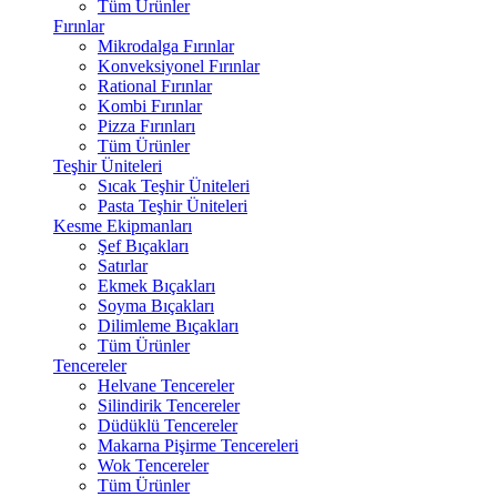
Tüm Ürünler
Fırınlar
Mikrodalga Fırınlar
Konveksiyonel Fırınlar
Rational Fırınlar
Kombi Fırınlar
Pizza Fırınları
Tüm Ürünler
Teşhir Üniteleri
Sıcak Teşhir Üniteleri
Pasta Teşhir Üniteleri
Kesme Ekipmanları
Şef Bıçakları
Satırlar
Ekmek Bıçakları
Soyma Bıçakları
Dilimleme Bıçakları
Tüm Ürünler
Tencereler
Helvane Tencereler
Silindirik Tencereler
Düdüklü Tencereler
Makarna Pişirme Tencereleri
Wok Tencereler
Tüm Ürünler