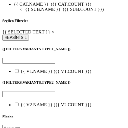
{{ CAT.NAME }}
({{ CAT.COUNT }})
{{ SUB.NAME }}
({{ SUB.COUNT }})
Seçilen Filtreler
{{ SELECTED.TEXT }} ×
HEPSİNİ SİL
{{ FILTERS.VARIANTS.TYPE1_NAME }}
{{ V1.NAME }}
({{ V1.COUNT }})
{{ FILTERS.VARIANTS.TYPE2_NAME }}
{{ V2.NAME }}
({{ V2.COUNT }})
Marka