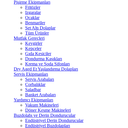
Pişirme Ekipmanları
Fritözler
Izgaralar
Ocaklar
Benmariler
Set Altı Dolaplar
Tüm Ürünler
Mutfak Gereçleri
Kevgirler
Kepçeler
Gıda Kesiciler
Dondurma Kaşıkları
Krema ve Soda Sifonları
Dry Aged Et Yaşlandırma Dolapları
Servis Ekipmanları
Servis Arabaları
Çorbalıklar
Saladbar
Banket Arabaları
Yardımcı Ekipmanları
Vakum Makineleri
Döner Kesme Makineleri
Buzdolabı ve Derin Dondurucular
Endüstriyel Derin Dondurucular
Endüstriyel Buzdolapları