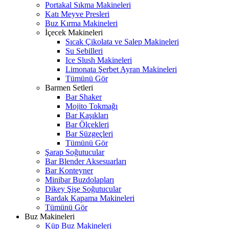
Portakal Sıkma Makineleri
Katı Meyve Presleri
Buz Kırma Makineleri
İçecek Makineleri
Sıcak Çikolata ve Salep Makineleri
Su Sebilleri
Ice Slush Makineleri
Limonata Şerbet Ayran Makineleri
Tümünü Gör
Barmen Setleri
Bar Shaker
Mojito Tokmağı
Bar Kaşıkları
Bar Ölçekleri
Bar Süzgeçleri
Tümünü Gör
Şarap Soğutucular
Bar Blender Aksesuarları
Bar Konteyner
Minibar Buzdolapları
Dikey Şişe Soğutucular
Bardak Kapama Makineleri
Tümünü Gör
Buz Makineleri
Küp Buz Makineleri