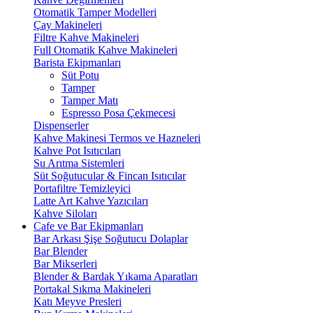
Otomatik Tamper Modelleri
Çay Makineleri
Filtre Kahve Makineleri
Full Otomatik Kahve Makineleri
Barista Ekipmanları
Süt Potu
Tamper
Tamper Matı
Espresso Posa Çekmecesi
Dispenserler
Kahve Makinesi Termos ve Hazneleri
Kahve Pot Isıtıcıları
Su Arıtma Sistemleri
Süt Soğutucular & Fincan Isıtıcılar
Portafiltre Temizleyici
Latte Art Kahve Yazıcıları
Kahve Siloları
Cafe ve Bar Ekipmanları
Bar Arkası Şişe Soğutucu Dolaplar
Bar Blender
Bar Mikserleri
Blender & Bardak Yıkama Aparatları
Portakal Sıkma Makineleri
Katı Meyve Presleri