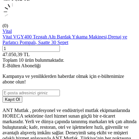
(0)
Vital
Vital VGY400 Tezgah Altı Bardak Yıkama Makinesi,Drenaj ve
Parlatıcı Pompalı, Saatte 30 Sepet
47.050,39
TL
Toplam
10
ürün bulunmaktadır.
E-Bülten Aboneliği
Kampanya ve yeniliklerden haberdar olmak için e-bültenimize
abone olun!
Kayıt Ol
ANT Mutfak , profesyonel ve endüstriyel mutfak ekipmanlarında
HORECA sektörüne özel hizmet sunan güçlü bir e-ticaret
markasıdır. Yerli ve dünya çapında tanınmış markaları tek çatı altında
buluşturarak; kafe, restoran, otel ve işletmelere hızlı, güvenilir ve
avantajlı alışveriş imkânı sağlar. Deneyimli satış ekibi ve müşteri
odaklı hizmet anlayışıyla ANT Mutfak, Türkiye’nin her noktasına