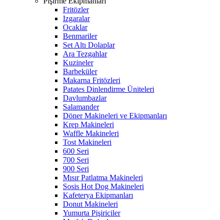
Pişirme Ekipmanları
Fritözler
Izgaralar
Ocaklar
Benmariler
Set Altı Dolaplar
Ara Tezgahlar
Kuzineler
Barbeküler
Makarna Fritözleri
Patates Dinlendirme Üniteleri
Davlumbazlar
Salamander
Döner Makineleri ve Ekipmanları
Krep Makineleri
Waffle Makineleri
Tost Makineleri
600 Seri
700 Seri
900 Seri
Mısır Patlatma Makineleri
Sosis Hot Dog Makineleri
Kafeterya Ekipmanları
Donut Makineleri
Yumurta Pişiriciler