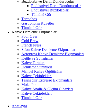
Buzdolabı ve Derin Dondurucular
Endüstriyel Derin Dondurucular
Endüstriyel Buzdolapları
Tümünü Gör
Termobox
Gastronorm Küvetler
Tümünü Gör
Kahve Demleme Ekipmanları
Pour Over
Cold Brew
French Press
Sifon Kahve Demleme Ekipmanları
Aeropress Kahve Demleme Ekipmanları
Kettle ve Su Isıtıcılar
Kahve Tartıları
Demleme Sürahileri
Manuel Kahve Öğütücüler
Kahve Çekirdekleri
Taşınabilir Espresso Ekipmanları
Moka Pot
Kahve Analiz & Ölçüm Cihazları
Kahve Çekirdekleri
Tümünü Gör
AnaSayfa