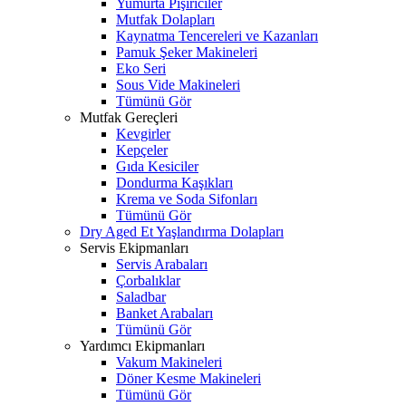
Yumurta Pişiriciler
Mutfak Dolapları
Kaynatma Tencereleri ve Kazanları
Pamuk Şeker Makineleri
Eko Seri
Sous Vide Makineleri
Tümünü Gör
Mutfak Gereçleri
Kevgirler
Kepçeler
Gıda Kesiciler
Dondurma Kaşıkları
Krema ve Soda Sifonları
Tümünü Gör
Dry Aged Et Yaşlandırma Dolapları
Servis Ekipmanları
Servis Arabaları
Çorbalıklar
Saladbar
Banket Arabaları
Tümünü Gör
Yardımcı Ekipmanları
Vakum Makineleri
Döner Kesme Makineleri
Tümünü Gör