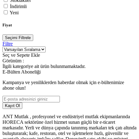
Stoktakiler
İndirimli
Yeni
Fiyat
Seçimi Filtrele
Filtre
Seç ve Sepete Ekle
Görünüm :
İlgili kategoriye ait ürün bulunmamaktadır.
E-Bülten Aboneliği
Kampanya ve yeniliklerden haberdar olmak için e-bültenimize
abone olun!
Kayıt Ol
ANT Mutfak , profesyonel ve endüstriyel mutfak ekipmanlarında
HORECA sektörüne özel hizmet sunan güçlü bir e-ticaret
markasıdır. Yerli ve dünya çapında tanınmış markaları tek çatı altında
buluşturarak; kafe, restoran, otel ve işletmelere hızlı, güvenilir ve
avantajlı alışveriş imkânı sağlar. Deneyimli satış ekibi ve müşteri