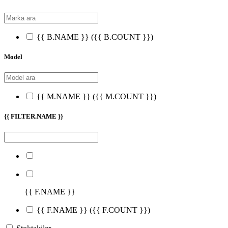
{{ B.NAME }}
({{ B.COUNT }})
Model
{{ M.NAME }}
({{ M.COUNT }})
{{ FILTER.NAME }}
{{ F.NAME }}
{{ F.NAME }}
({{ F.COUNT }})