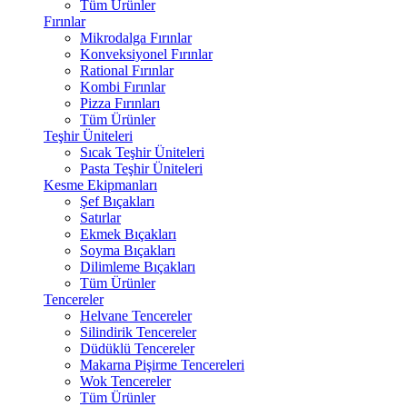
Tüm Ürünler
Fırınlar
Mikrodalga Fırınlar
Konveksiyonel Fırınlar
Rational Fırınlar
Kombi Fırınlar
Pizza Fırınları
Tüm Ürünler
Teşhir Üniteleri
Sıcak Teşhir Üniteleri
Pasta Teşhir Üniteleri
Kesme Ekipmanları
Şef Bıçakları
Satırlar
Ekmek Bıçakları
Soyma Bıçakları
Dilimleme Bıçakları
Tüm Ürünler
Tencereler
Helvane Tencereler
Silindirik Tencereler
Düdüklü Tencereler
Makarna Pişirme Tencereleri
Wok Tencereler
Tüm Ürünler