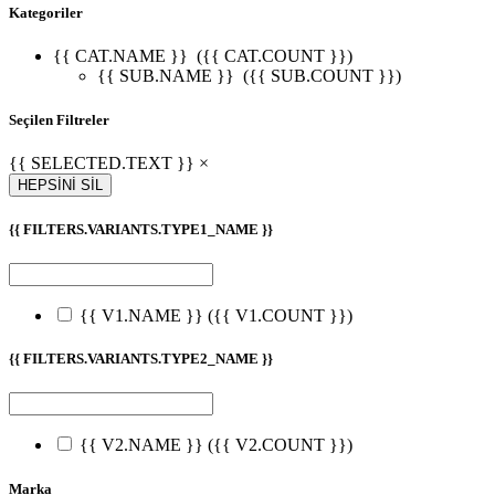
Kategoriler
{{ CAT.NAME }}
({{ CAT.COUNT }})
{{ SUB.NAME }}
({{ SUB.COUNT }})
Seçilen Filtreler
{{ SELECTED.TEXT }} ×
HEPSİNİ SİL
{{ FILTERS.VARIANTS.TYPE1_NAME }}
{{ V1.NAME }}
({{ V1.COUNT }})
{{ FILTERS.VARIANTS.TYPE2_NAME }}
{{ V2.NAME }}
({{ V2.COUNT }})
Marka