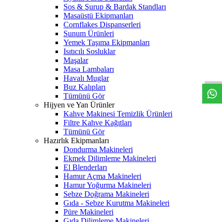
Sos & Şurup & Bardak Standları
Masaüstü Ekipmanları
Cornflakes Dispanserleri
Sunum Ürünleri
Yemek Taşıma Ekipmanları
Isıtıcılı Sosluklar
W
h
t
s
a
p
p
D
e
s
t
e
H
a
t
t
Maşalar
Masa Lambaları
Havalı Muglar
Buz Kalıpları
Tümünü Gör
Hijyen ve Yan Ürünler
Kahve Makinesi Temizlik Ürünleri
Filtre Kahve Kağıtları
Tümünü Gör
Hazırlık Ekipmanları
Dondurma Makineleri
Ekmek Dilimleme Makineleri
El Blenderları
Hamur Açma Makineleri
Hamur Yoğurma Makineleri
Sebze Doğrama Makineleri
Gıda - Sebze Kurutma Makineleri
Püre Makineleri
Gıda Dilimleme Makineleri