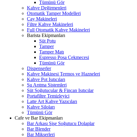
Tümünü Gör
Kahve Değirmenleri
Otomatik Tamper Modelleri
Çay Makineleri
Filtre Kahve Makineleri
Full Otomatik Kahve Makineleri
Barista Ekipmanları
Süt Potu
Tamper
Tamper Matı
Espresso Posa Çekmecesi
Tümünü Gör
Dispenserler
Kahve Makinesi Termos ve Hazneleri
Kahve Pot Isıtıcıları
Su Arıtma Sistemleri
Süt Soğutucular & Fincan Isıtıcılar
Portafiltre Temizleyici
Latte Art Kahve Yazıcıları
Kahve Siloları
Tümünü Gör
Cafe ve Bar Ekipmanları
Bar Arkası Şişe Soğutucu Dolaplar
Bar Blender
Bar Mikserleri