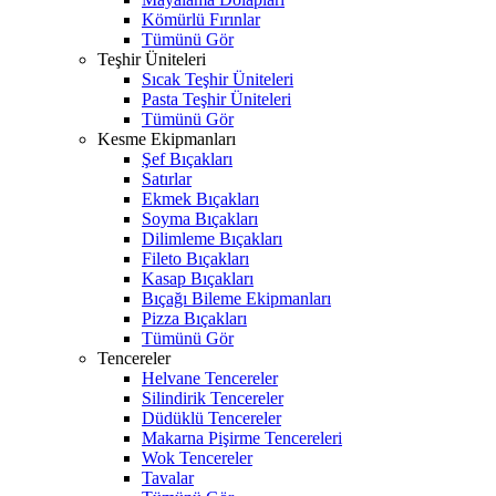
Kömürlü Fırınlar
Tümünü Gör
Teşhir Üniteleri
Sıcak Teşhir Üniteleri
Pasta Teşhir Üniteleri
Tümünü Gör
Kesme Ekipmanları
Şef Bıçakları
Satırlar
Ekmek Bıçakları
Soyma Bıçakları
Dilimleme Bıçakları
Fileto Bıçakları
Kasap Bıçakları
Bıçağı Bileme Ekipmanları
Pizza Bıçakları
Tümünü Gör
Tencereler
Helvane Tencereler
Silindirik Tencereler
Düdüklü Tencereler
Makarna Pişirme Tencereleri
Wok Tencereler
Tavalar