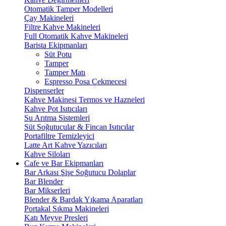
Otomatik Tamper Modelleri
Çay Makineleri
Filtre Kahve Makineleri
Full Otomatik Kahve Makineleri
Barista Ekipmanları
Süt Potu
Tamper
Tamper Matı
Espresso Posa Çekmecesi
Dispenserler
Kahve Makinesi Termos ve Hazneleri
Kahve Pot Isıtıcıları
Su Arıtma Sistemleri
Süt Soğutucular & Fincan Isıtıcılar
Portafiltre Temizleyici
Latte Art Kahve Yazıcıları
Kahve Siloları
Cafe ve Bar Ekipmanları
Bar Arkası Şişe Soğutucu Dolaplar
Bar Blender
Bar Mikserleri
Blender & Bardak Yıkama Aparatları
Portakal Sıkma Makineleri
Katı Meyve Presleri