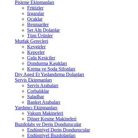
Pişirme Ekipmanları
Fritözler
Izgaralar
Ocaklar
Benmariler
Set Altı Dolaplar
Tüm Ürünler
Mutfak Gereçleri
Kevgirler
Kepçeler
Gıda Kesiciler
Dondurma Kaşıkları
Krema ve Soda Sifonları
Dry Aged Et Yaşlandırma Dolapları
Servis Ekipmanları
Servis Arabaları
Çorbalıklar
Saladbar
Banket Arabaları
Yardımcı Ekipmanları
Vakum Makineleri
Döner Kesme Makineleri
Buzdolabı ve Derin Dondurucular
Endüstriyel Derin Dondurucular
Endüstriyel Buzdolapları