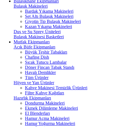
Bulaşıkhane Ekipmanları
Bulaşık Makineleri
Bardak Yıkama Makineleri
Set Altı Bulaşık Makineleri
Giyotin Tip Bulaşık Makineleri
Kazan Yıkama Makineleri
Duş ve Su Sprey Üniteleri
Bulaşık Makinesi Basketleri
Mutfak Ekipmanları
Açık Büfe Ekipmanları
Büyük Teşhir Tabakları
Chafing Dish
Sıcak Tutucu Lambalar
Döner Fincan Tabak Standı
Havalı Demlikler
Tüm Ürünler
Hijyen ve Yan Ürünler
Kahve Makinesi Temizlik Ürünleri
Filtre Kahve Kağıtları
Hazırlık Ekipmanları
Dondurma Makineleri
Ekmek Dilimleme Makineleri
El Blenderları
Hamur Açma Makineleri
Hamur Yoğurma Makineleri