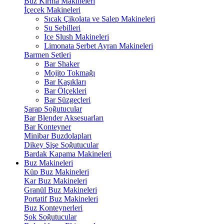
Buz Kırma Makineleri
İçecek Makineleri
Sıcak Çikolata ve Salep Makineleri
Su Sebilleri
Ice Slush Makineleri
Limonata Şerbet Ayran Makineleri
Barmen Setleri
Bar Shaker
Mojito Tokmağı
Bar Kaşıkları
Bar Ölçekleri
Bar Süzgeçleri
Şarap Soğutucular
Bar Blender Aksesuarları
Bar Konteyner
Minibar Buzdolapları
Dikey Şişe Soğutucular
Bardak Kapama Makineleri
Buz Makineleri
Küp Buz Makineleri
Kar Buz Makineleri
Granül Buz Makineleri
Portatif Buz Makineleri
Buz Konteynerleri
Şok Soğutucular