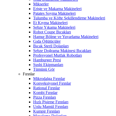
Mikserler
Erişte ve Makarna Makineleri
Patates Soyma Makineleri
Tulumba ve Köfte Şekillendirme Makineleri
Et Kıyma Makineleri
Sebze Yıkama Makineleri
Robot Coupe Bıçakları
Hamur Bölme ve Yuvarlama Makineleri
Gıda Öğütücüler
Bıçak Steril Dolapları
Sebze Doğrama Makinesi Bıçakları
Profesyonel Mutfak Robotları
Hamburger Presi
Sushi Ekipmanları
Tümünü Gör
Fırınlar
Mikrodalga Fırınlar
Konveksiyonel Fırınlar
Rational Fırınlar
Kombi Fırınlar
Pizza Fırınları
Hızlı Pişirme Fırınları
Unlu Mamül Fırınları
Kumpir Fırınları
Mayalama Dolapları