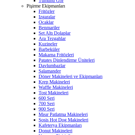
Tümünü Gör
Pişirme Ekipmanları
Fritözler
Izgaralar
Ocaklar
Benmariler
Set Altı Dolaplar
Ara Tezgahlar
Kuzineler
Barbeküler
Makarna Fritözleri
Patates Dinlendirme Üniteleri
Davlumbazlar
Salamander
Döner Makineleri ve Ekipmanları
Krep Makineleri
Waffle Makineleri
Tost Makineleri
600 Seri
700 Seri
900 Seri
Mısır Patlatma Makineleri
Sosis Hot Dog Makineleri
Kafeterya Ekipmanları
Donut Makineleri