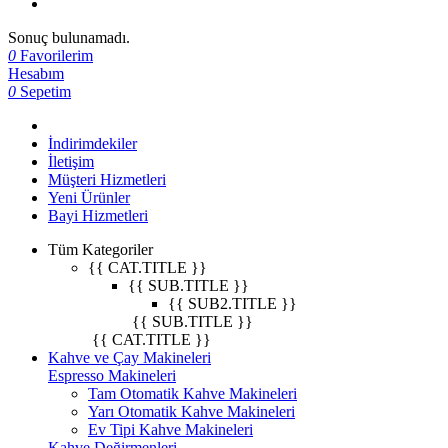
Sonuç bulunamadı.
0
Favorilerim
Hesabım
0
Sepetim
İndirimdekiler
İletişim
Müşteri Hizmetleri
Yeni Ürünler
Bayi Hizmetleri
Tüm Kategoriler
{{ CAT.TITLE }}
{{ SUB.TITLE }}
{{ SUB2.TITLE }}
{{ SUB.TITLE }}
{{ CAT.TITLE }}
Kahve ve Çay Makineleri
Espresso Makineleri
Tam Otomatik Kahve Makineleri
Yarı Otomatik Kahve Makineleri
Ev Tipi Kahve Makineleri
Kahve Değirmenleri