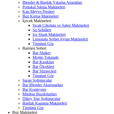
Blender & Bardak Yıkama Aparatları
Portakal Sıkma Makineleri
Katı Meyve Presleri
Buz Kırma Makineleri
İçecek Makineleri
Sıcak Çikolata ve Salep Makineleri
Su Sebilleri
Ice Slush Makineleri
Limonata Şerbet Ayran Makineleri
Tümünü Gör
Barmen Setleri
Bar Shaker
Mojito Tokmağı
Bar Kaşıkları
Bar Ölçekleri
Bar Süzgeçleri
Tümünü Gör
Şarap Soğutucular
Bar Blender Aksesuarları
Bar Konteyner
Minibar Buzdolapları
Dikey Şişe Soğutucular
Bardak Kapama Makineleri
Tümünü Gör
Buz Makineleri