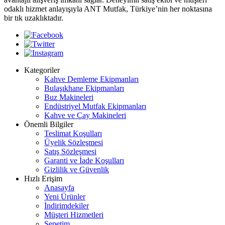
odaklı hizmet anlayışıyla ANT Mutfak, Türkiye’nin her noktasına
bir tık uzaklıktadır.
Kategoriler
Kahve Demleme Ekipmanları
Bulaşıkhane Ekipmanları
Buz Makineleri
Endüstriyel Mutfak Ekipmanları
Kahve ve Çay Makineleri
Önemli Bilgiler
Teslimat Koşulları
Üyelik Sözleşmesi
Satış Sözleşmesi
Garanti ve İade Koşulları
Gizlilik ve Güvenlik
Hızlı Erişim
Anasayfa
Yeni Ürünler
İndirimdekiler
Müşteri Hizmetleri
Sepetim