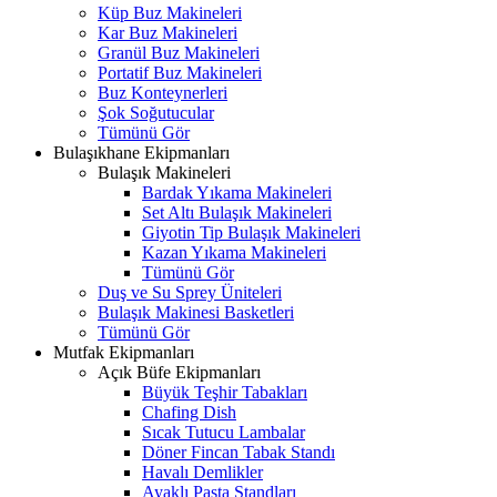
Küp Buz Makineleri
Kar Buz Makineleri
Granül Buz Makineleri
Portatif Buz Makineleri
Buz Konteynerleri
Şok Soğutucular
Tümünü Gör
Bulaşıkhane Ekipmanları
Bulaşık Makineleri
Bardak Yıkama Makineleri
Set Altı Bulaşık Makineleri
Giyotin Tip Bulaşık Makineleri
Kazan Yıkama Makineleri
Tümünü Gör
Duş ve Su Sprey Üniteleri
Bulaşık Makinesi Basketleri
Tümünü Gör
Mutfak Ekipmanları
Açık Büfe Ekipmanları
Büyük Teşhir Tabakları
Chafing Dish
Sıcak Tutucu Lambalar
Döner Fincan Tabak Standı
Havalı Demlikler
Ayaklı Pasta Standları