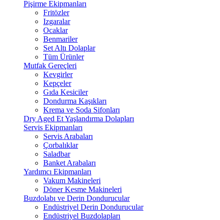
Pişirme Ekipmanları
Fritözler
Izgaralar
Ocaklar
Benmariler
Set Altı Dolaplar
Tüm Ürünler
Mutfak Gereçleri
Kevgirler
Kepçeler
Gıda Kesiciler
Dondurma Kaşıkları
Krema ve Soda Sifonları
Dry Aged Et Yaşlandırma Dolapları
Servis Ekipmanları
Servis Arabaları
Çorbalıklar
Saladbar
Banket Arabaları
Yardımcı Ekipmanları
Vakum Makineleri
Döner Kesme Makineleri
Buzdolabı ve Derin Dondurucular
Endüstriyel Derin Dondurucular
Endüstriyel Buzdolapları