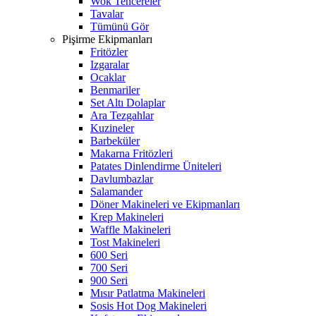
Wok Tencereler
Tavalar
Tümünü Gör
Pişirme Ekipmanları
Fritözler
Izgaralar
Ocaklar
Benmariler
Set Altı Dolaplar
Ara Tezgahlar
Kuzineler
Barbeküler
Makarna Fritözleri
Patates Dinlendirme Üniteleri
Davlumbazlar
Salamander
Döner Makineleri ve Ekipmanları
Krep Makineleri
Waffle Makineleri
Tost Makineleri
600 Seri
700 Seri
900 Seri
Mısır Patlatma Makineleri
Sosis Hot Dog Makineleri