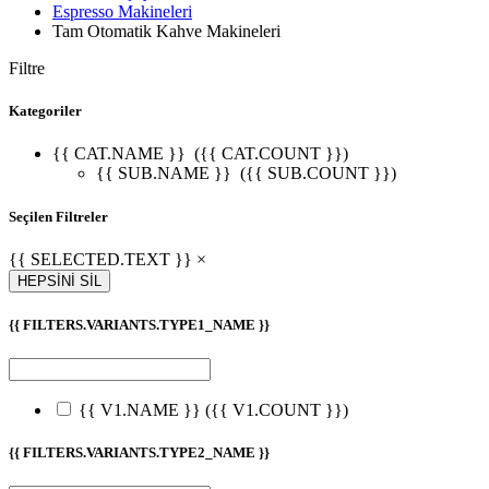
Espresso Makineleri
Tam Otomatik Kahve Makineleri
Filtre
Kategoriler
{{ CAT.NAME }}
({{ CAT.COUNT }})
{{ SUB.NAME }}
({{ SUB.COUNT }})
Seçilen Filtreler
{{ SELECTED.TEXT }} ×
HEPSİNİ SİL
{{ FILTERS.VARIANTS.TYPE1_NAME }}
{{ V1.NAME }}
({{ V1.COUNT }})
{{ FILTERS.VARIANTS.TYPE2_NAME }}