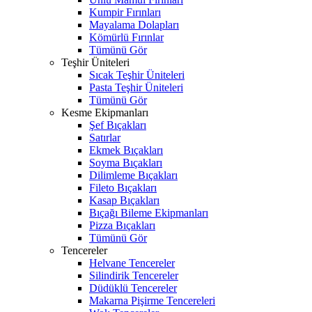
Kumpir Fırınları
Mayalama Dolapları
Kömürlü Fırınlar
Tümünü Gör
Teşhir Üniteleri
Sıcak Teşhir Üniteleri
Pasta Teşhir Üniteleri
Tümünü Gör
Kesme Ekipmanları
Şef Bıçakları
Satırlar
Ekmek Bıçakları
Soyma Bıçakları
Dilimleme Bıçakları
Fileto Bıçakları
Kasap Bıçakları
Bıçağı Bileme Ekipmanları
Pizza Bıçakları
Tümünü Gör
Tencereler
Helvane Tencereler
Silindirik Tencereler
Düdüklü Tencereler
Makarna Pişirme Tencereleri