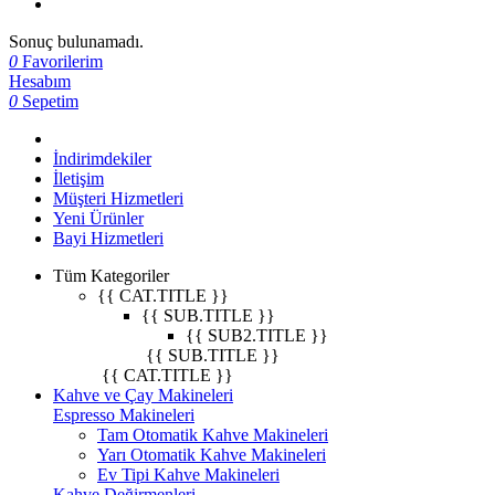
Sonuç bulunamadı.
0
Favorilerim
Hesabım
0
Sepetim
İndirimdekiler
İletişim
Müşteri Hizmetleri
Yeni Ürünler
Bayi Hizmetleri
Tüm Kategoriler
{{ CAT.TITLE }}
{{ SUB.TITLE }}
{{ SUB2.TITLE }}
{{ SUB.TITLE }}
{{ CAT.TITLE }}
Kahve ve Çay Makineleri
Espresso Makineleri
Tam Otomatik Kahve Makineleri
Yarı Otomatik Kahve Makineleri
Ev Tipi Kahve Makineleri
Kahve Değirmenleri