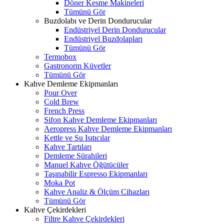
Döner Kesme Makineleri
Tümünü Gör
Buzdolabı ve Derin Dondurucular
Endüstriyel Derin Dondurucular
Endüstriyel Buzdolapları
Tümünü Gör
Termobox
Gastronorm Küvetler
Tümünü Gör
Kahve Demleme Ekipmanları
Pour Over
Cold Brew
French Press
Sifon Kahve Demleme Ekipmanları
Aeropress Kahve Demleme Ekipmanları
Kettle ve Su Isıtıcılar
Kahve Tartıları
Demleme Sürahileri
Manuel Kahve Öğütücüler
Taşınabilir Espresso Ekipmanları
Moka Pot
Kahve Analiz & Ölçüm Cihazları
Tümünü Gör
Kahve Çekirdekleri
Filtre Kahve Çekirdekleri