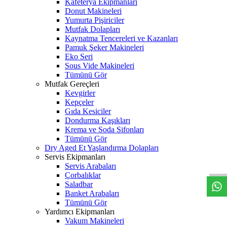
Kafeterya Ekipmanları
Donut Makineleri
Yumurta Pişiriciler
Mutfak Dolapları
Kaynatma Tencereleri ve Kazanları
Pamuk Şeker Makineleri
Eko Seri
Sous Vide Makineleri
Tümünü Gör
Mutfak Gereçleri
Kevgirler
Kepçeler
Gıda Kesiciler
Dondurma Kaşıkları
Krema ve Soda Sifonları
Tümünü Gör
W
h
t
s
a
p
p
D
e
s
t
e
H
a
t
t
Dry Aged Et Yaşlandırma Dolapları
Servis Ekipmanları
Servis Arabaları
Çorbalıklar
Saladbar
Banket Arabaları
Tümünü Gör
Yardımcı Ekipmanları
Vakum Makineleri