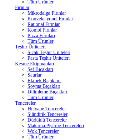
Tüm Ürünler
Fırınlar
Mikrodalga Fırınlar
Konveksiyonel Fırınlar
Rational Fırınlar
Kombi Fırınlar
Pizza Fırınları
Tüm Ürünler
Teşhir Üniteleri
Sıcak Teşhir Üniteleri
Pasta Teşhir Üniteleri
Kesme Ekipmanları
Şef Bıçakları
Satırlar
Ekmek Bıçakları
Soyma Bıçakları
Dilimleme Bıçakları
Tüm Ürünler
Tencereler
Helvane Tencereler
Silindirik Tencereler
Düdüklü Tencereler
Makarna Pişirme Tencereleri
Wok Tencereler
Tüm Ürünler