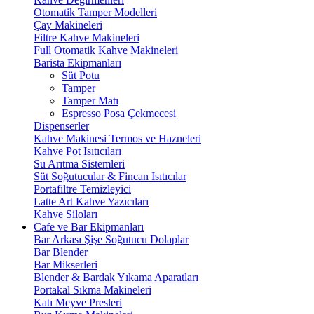
Otomatik Tamper Modelleri
Çay Makineleri
Filtre Kahve Makineleri
Full Otomatik Kahve Makineleri
Barista Ekipmanları
Süt Potu
Tamper
Tamper Matı
Espresso Posa Çekmecesi
Dispenserler
Kahve Makinesi Termos ve Hazneleri
Kahve Pot Isıtıcıları
Su Arıtma Sistemleri
Süt Soğutucular & Fincan Isıtıcılar
Portafiltre Temizleyici
Latte Art Kahve Yazıcıları
Kahve Siloları
Cafe ve Bar Ekipmanları
Bar Arkası Şişe Soğutucu Dolaplar
Bar Blender
Bar Mikserleri
Blender & Bardak Yıkama Aparatları
Portakal Sıkma Makineleri
Katı Meyve Presleri