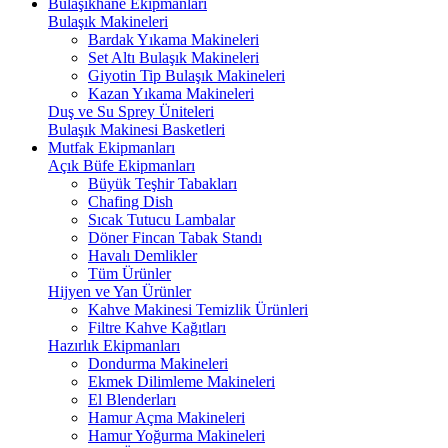
Bulaşıkhane Ekipmanları
Bulaşık Makineleri
Bardak Yıkama Makineleri
Set Altı Bulaşık Makineleri
Giyotin Tip Bulaşık Makineleri
Kazan Yıkama Makineleri
Duş ve Su Sprey Üniteleri
Bulaşık Makinesi Basketleri
Mutfak Ekipmanları
Açık Büfe Ekipmanları
Büyük Teşhir Tabakları
Chafing Dish
Sıcak Tutucu Lambalar
Döner Fincan Tabak Standı
Havalı Demlikler
Tüm Ürünler
Hijyen ve Yan Ürünler
Kahve Makinesi Temizlik Ürünleri
Filtre Kahve Kağıtları
Hazırlık Ekipmanları
Dondurma Makineleri
Ekmek Dilimleme Makineleri
El Blenderları
Hamur Açma Makineleri
Hamur Yoğurma Makineleri