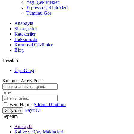
Yeşil Çekirdekler
Espresso Çekirdekleri
Tümünü Gör
AnaSayfa
Siparişlerim
Kategoriler
Hakkımızda
Kurumsal Çözümler
Blog
Hesabım
Üye Girişi
Kullanıcı Adı/E-Posta
Şifre
Beni Hatırla
Şifremi Unuttum
Kayıt Ol
Giriş Yap
Sepetim
Anasayfa
Kahve ve Çay Makineleri