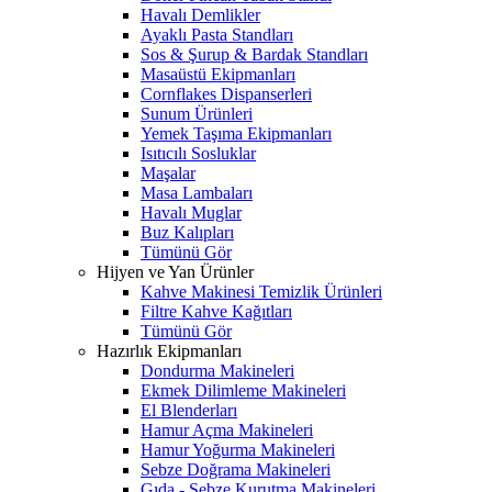
Havalı Demlikler
Ayaklı Pasta Standları
Sos & Şurup & Bardak Standları
Masaüstü Ekipmanları
Cornflakes Dispanserleri
Sunum Ürünleri
Yemek Taşıma Ekipmanları
Isıtıcılı Sosluklar
Maşalar
Masa Lambaları
Havalı Muglar
Buz Kalıpları
Tümünü Gör
Hijyen ve Yan Ürünler
Kahve Makinesi Temizlik Ürünleri
Filtre Kahve Kağıtları
Tümünü Gör
Hazırlık Ekipmanları
Dondurma Makineleri
Ekmek Dilimleme Makineleri
El Blenderları
Hamur Açma Makineleri
Hamur Yoğurma Makineleri
Sebze Doğrama Makineleri
Gıda - Sebze Kurutma Makineleri