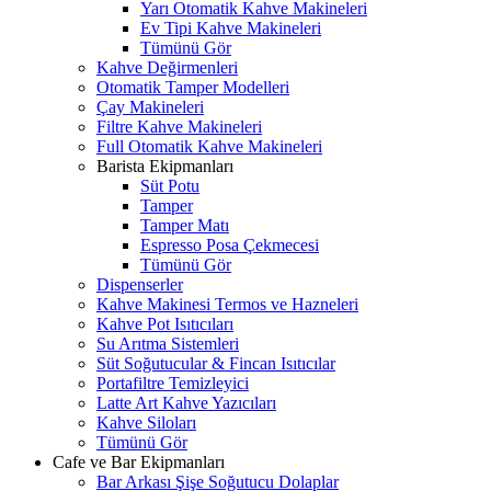
Yarı Otomatik Kahve Makineleri
Ev Tipi Kahve Makineleri
Tümünü Gör
Kahve Değirmenleri
Otomatik Tamper Modelleri
Çay Makineleri
Filtre Kahve Makineleri
Full Otomatik Kahve Makineleri
Barista Ekipmanları
Süt Potu
Tamper
Tamper Matı
Espresso Posa Çekmecesi
Tümünü Gör
Dispenserler
Kahve Makinesi Termos ve Hazneleri
Kahve Pot Isıtıcıları
Su Arıtma Sistemleri
Süt Soğutucular & Fincan Isıtıcılar
Portafiltre Temizleyici
Latte Art Kahve Yazıcıları
Kahve Siloları
Tümünü Gör
Cafe ve Bar Ekipmanları
Bar Arkası Şişe Soğutucu Dolaplar