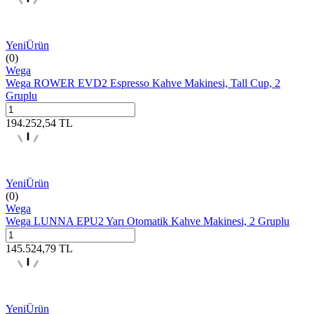
Yeni
Ürün
(0)
Wega
Wega ROWER EVD2 Espresso Kahve Makinesi, Tall Cup, 2
Gruplu
194.252,54
TL
Yeni
Ürün
(0)
Wega
Wega LUNNA EPU2 Yarı Otomatik Kahve Makinesi, 2 Gruplu
145.524,79
TL
Yeni
Ürün