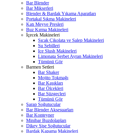
Bar Blender
Bar Mikserleri
Blender & Bardak Yıkama Aparatları
Portakal Sıkma Makineleri
Katı Meyve Presleri
Buz Kırma Makineleri
İçecek Makineleri
Sıcak Çikolata ve Salep Makineleri
Su Sebilleri
Ice Slush Makineleri
Limonata Şerbet Ayran Makineleri
Tümünü Gör
Barmen Setleri
Bar Shaker
Mojito Tokmağı
Bar Kaşıkları
Bar Ölçekleri
Bar Süzgeçleri
Tümünü Gör
Şarap Soğutucular
Bar Blender Aksesuarları
Bar Konteyner
Minibar Buzdolapları
Dikey Şişe Soğutucular
Bardak Kapama Makineleri