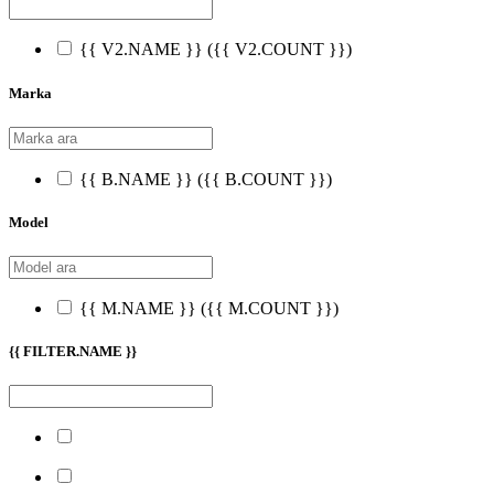
{{ V2.NAME }}
({{ V2.COUNT }})
Marka
{{ B.NAME }}
({{ B.COUNT }})
Model
{{ M.NAME }}
({{ M.COUNT }})
{{ FILTER.NAME }}