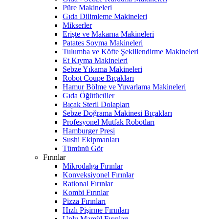
Püre Makineleri
Gıda Dilimleme Makineleri
Mikserler
Erişte ve Makarna Makineleri
Patates Soyma Makineleri
Tulumba ve Köfte Şekillendirme Makineleri
Et Kıyma Makineleri
Sebze Yıkama Makineleri
Robot Coupe Bıçakları
Hamur Bölme ve Yuvarlama Makineleri
Gıda Öğütücüler
Bıçak Steril Dolapları
Sebze Doğrama Makinesi Bıçakları
Profesyonel Mutfak Robotları
Hamburger Presi
Sushi Ekipmanları
Tümünü Gör
Fırınlar
Mikrodalga Fırınlar
Konveksiyonel Fırınlar
Rational Fırınlar
Kombi Fırınlar
Pizza Fırınları
Hızlı Pişirme Fırınları
Unlu Mamül Fırınları