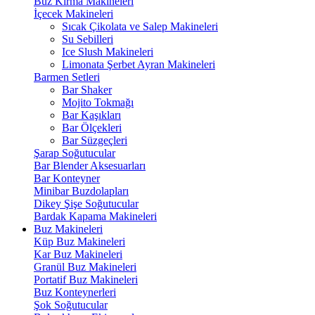
Buz Kırma Makineleri
İçecek Makineleri
Sıcak Çikolata ve Salep Makineleri
Su Sebilleri
Ice Slush Makineleri
Limonata Şerbet Ayran Makineleri
Barmen Setleri
Bar Shaker
Mojito Tokmağı
Bar Kaşıkları
Bar Ölçekleri
Bar Süzgeçleri
Şarap Soğutucular
Bar Blender Aksesuarları
Bar Konteyner
Minibar Buzdolapları
Dikey Şişe Soğutucular
Bardak Kapama Makineleri
Buz Makineleri
Küp Buz Makineleri
Kar Buz Makineleri
Granül Buz Makineleri
Portatif Buz Makineleri
Buz Konteynerleri
Şok Soğutucular