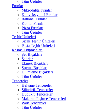
Tüm Ürünler
Fırınlar
Mikrodalga Fırınlar
Konveksiyonel Fırınlar
Rational Fırınlar
Kombi Fırınlar
Pizza Fırınları
Tüm Ürünler
Teşhir Üniteleri
Sıcak Teşhir Üniteleri
Pasta Teşhir Üniteleri
Kesme Ekipmanları
Şef Bıçakları
Satırlar
Ekmek Bıçakları
Soyma Bıçakları
Dilimleme Bıçakları
Tüm Ürünler
Tencereler
Helvane Tencereler
Silindirik Tencereler
Düdüklü Tencereler
Makarna Pişirme Tencereleri
Wok Tencereler
Tüm Ürünler