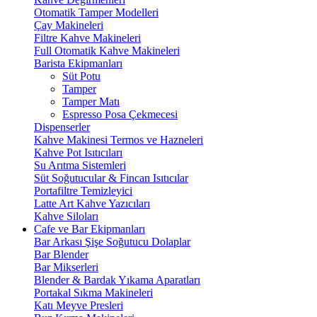
Otomatik Tamper Modelleri
Çay Makineleri
Filtre Kahve Makineleri
Full Otomatik Kahve Makineleri
Barista Ekipmanları
Süt Potu
Tamper
Tamper Matı
Espresso Posa Çekmecesi
Dispenserler
Kahve Makinesi Termos ve Hazneleri
Kahve Pot Isıtıcıları
Su Arıtma Sistemleri
Süt Soğutucular & Fincan Isıtıcılar
Portafiltre Temizleyici
Latte Art Kahve Yazıcıları
Kahve Siloları
Cafe ve Bar Ekipmanları
Bar Arkası Şişe Soğutucu Dolaplar
Bar Blender
Bar Mikserleri
Blender & Bardak Yıkama Aparatları
Portakal Sıkma Makineleri
Katı Meyve Presleri