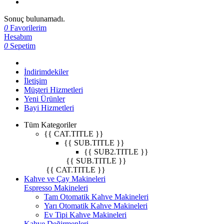
Sonuç bulunamadı.
0
Favorilerim
Hesabım
0
Sepetim
İndirimdekiler
İletişim
Müşteri Hizmetleri
Yeni Ürünler
Bayi Hizmetleri
Tüm Kategoriler
{{ CAT.TITLE }}
{{ SUB.TITLE }}
{{ SUB2.TITLE }}
{{ SUB.TITLE }}
{{ CAT.TITLE }}
Kahve ve Çay Makineleri
Espresso Makineleri
Tam Otomatik Kahve Makineleri
Yarı Otomatik Kahve Makineleri
Ev Tipi Kahve Makineleri
Kahve Değirmenleri