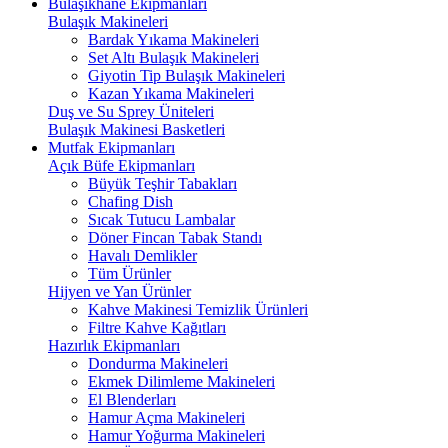
Bulaşıkhane Ekipmanları
Bulaşık Makineleri
Bardak Yıkama Makineleri
Set Altı Bulaşık Makineleri
Giyotin Tip Bulaşık Makineleri
Kazan Yıkama Makineleri
Duş ve Su Sprey Üniteleri
Bulaşık Makinesi Basketleri
Mutfak Ekipmanları
Açık Büfe Ekipmanları
Büyük Teşhir Tabakları
Chafing Dish
Sıcak Tutucu Lambalar
Döner Fincan Tabak Standı
Havalı Demlikler
Tüm Ürünler
Hijyen ve Yan Ürünler
Kahve Makinesi Temizlik Ürünleri
Filtre Kahve Kağıtları
Hazırlık Ekipmanları
Dondurma Makineleri
Ekmek Dilimleme Makineleri
El Blenderları
Hamur Açma Makineleri
Hamur Yoğurma Makineleri