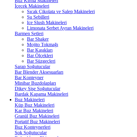
Buz Kırma Makineleri
İçecek Makineleri
Sıcak Çikolata ve Salep Makineleri
Su Sebilleri
Ice Slush Makineleri
Limonata Şerbet Ayran Makineleri
Barmen Setleri
Bar Shaker
Mojito Tokmağı
Bar Kaşıkları
Bar Ölçekleri
Bar Süzgeçleri
Şarap Soğutucular
Bar Blender Aksesuarları
Bar Konteyner
Minibar Buzdolapları
Dikey Şişe Soğutucular
Bardak Kapama Makineleri
Buz Makineleri
Küp Buz Makineleri
Kar Buz Makineleri
Granül Buz Makineleri
Portatif Buz Makineleri
Buz Konteynerleri
Şok Soğutucular