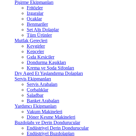
Pişirme Ekipmanları
Fritözler
Izgaralar
Ocaklar
Benmariler
Set Altı Dolaplar
Tüm Ürünler
Mutfak Gereçleri
Kevgirler
Kepçeler
Gıda Kesiciler
Dondurma Kaşıkları
Krema ve Soda Sifonları
Dry Aged Et Yaşlandırma Dolapları
Servis Ekipmanları
Servis Arabaları
Çorbalıklar
Saladbar
Banket Arabaları
Yardımcı Ekipmanları
Vakum Makineleri
Döner Kesme Makineleri
Buzdolabı ve Derin Dondurucular
Endüstriyel Derin Dondurucular
Endüstriyel Buzdolapları