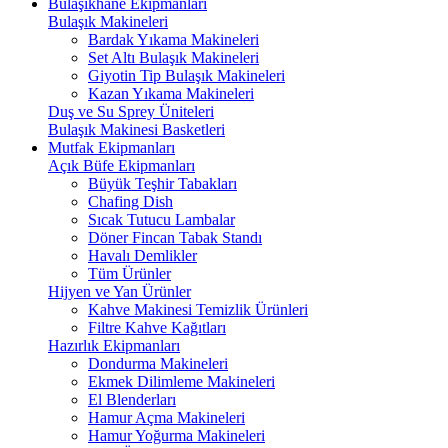
Bulaşıkhane Ekipmanları
Bulaşık Makineleri
Bardak Yıkama Makineleri
Set Altı Bulaşık Makineleri
Giyotin Tip Bulaşık Makineleri
Kazan Yıkama Makineleri
Duş ve Su Sprey Üniteleri
Bulaşık Makinesi Basketleri
Mutfak Ekipmanları
Açık Büfe Ekipmanları
Büyük Teşhir Tabakları
Chafing Dish
Sıcak Tutucu Lambalar
Döner Fincan Tabak Standı
Havalı Demlikler
Tüm Ürünler
Hijyen ve Yan Ürünler
Kahve Makinesi Temizlik Ürünleri
Filtre Kahve Kağıtları
Hazırlık Ekipmanları
Dondurma Makineleri
Ekmek Dilimleme Makineleri
El Blenderları
Hamur Açma Makineleri
Hamur Yoğurma Makineleri