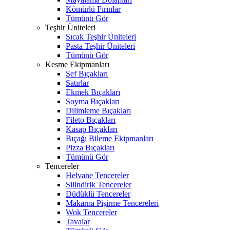
Kömürlü Fırınlar
Tümünü Gör
Teşhir Üniteleri
Sıcak Teşhir Üniteleri
Pasta Teşhir Üniteleri
Tümünü Gör
Kesme Ekipmanları
Şef Bıçakları
Satırlar
Ekmek Bıçakları
Soyma Bıçakları
Dilimleme Bıçakları
Fileto Bıçakları
Kasap Bıçakları
Bıçağı Bileme Ekipmanları
Pizza Bıçakları
Tümünü Gör
Tencereler
Helvane Tencereler
Silindirik Tencereler
Düdüklü Tencereler
Makarna Pişirme Tencereleri
Wok Tencereler
Tavalar