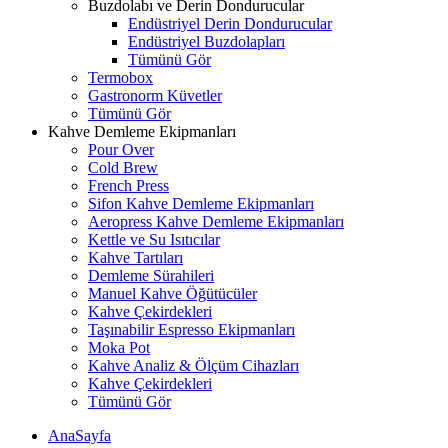
Buzdolabı ve Derin Dondurucular
Endüstriyel Derin Dondurucular
Endüstriyel Buzdolapları
Tümünü Gör
Termobox
Gastronorm Küvetler
Tümünü Gör
Kahve Demleme Ekipmanları
Pour Over
Cold Brew
French Press
Sifon Kahve Demleme Ekipmanları
Aeropress Kahve Demleme Ekipmanları
Kettle ve Su Isıtıcılar
Kahve Tartıları
Demleme Sürahileri
Manuel Kahve Öğütücüler
Kahve Çekirdekleri
Taşınabilir Espresso Ekipmanları
Moka Pot
Kahve Analiz & Ölçüm Cihazları
Kahve Çekirdekleri
Tümünü Gör
AnaSayfa