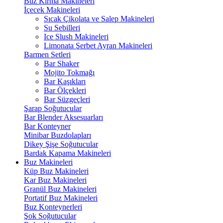
Buz Kırma Makineleri
İçecek Makineleri
Sıcak Çikolata ve Salep Makineleri
Su Sebilleri
Ice Slush Makineleri
Limonata Şerbet Ayran Makineleri
Barmen Setleri
Bar Shaker
Mojito Tokmağı
Bar Kaşıkları
Bar Ölçekleri
Bar Süzgeçleri
Şarap Soğutucular
Bar Blender Aksesuarları
Bar Konteyner
Minibar Buzdolapları
Dikey Şişe Soğutucular
Bardak Kapama Makineleri
Buz Makineleri
Küp Buz Makineleri
Kar Buz Makineleri
Granül Buz Makineleri
Portatif Buz Makineleri
Buz Konteynerleri
Şok Soğutucular