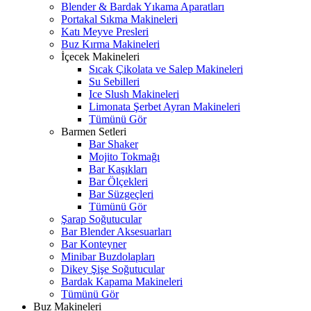
Blender & Bardak Yıkama Aparatları
Portakal Sıkma Makineleri
Katı Meyve Presleri
Buz Kırma Makineleri
İçecek Makineleri
Sıcak Çikolata ve Salep Makineleri
Su Sebilleri
Ice Slush Makineleri
Limonata Şerbet Ayran Makineleri
Tümünü Gör
Barmen Setleri
Bar Shaker
Mojito Tokmağı
Bar Kaşıkları
Bar Ölçekleri
Bar Süzgeçleri
Tümünü Gör
Şarap Soğutucular
Bar Blender Aksesuarları
Bar Konteyner
Minibar Buzdolapları
Dikey Şişe Soğutucular
Bardak Kapama Makineleri
Tümünü Gör
Buz Makineleri