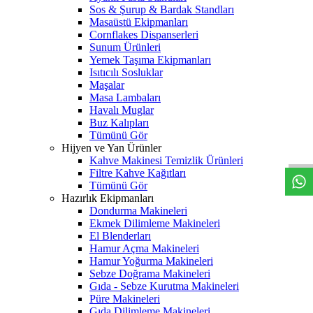
Sos & Şurup & Bardak Standları
Masaüstü Ekipmanları
Cornflakes Dispanserleri
Sunum Ürünleri
Yemek Taşıma Ekipmanları
Isıtıcılı Sosluklar
Maşalar
Masa Lambaları
Havalı Muglar
Buz Kalıpları
W
h
t
s
a
p
p
D
e
s
t
e
H
a
t
t
Tümünü Gör
Hijyen ve Yan Ürünler
Kahve Makinesi Temizlik Ürünleri
Filtre Kahve Kağıtları
Tümünü Gör
Hazırlık Ekipmanları
Dondurma Makineleri
Ekmek Dilimleme Makineleri
El Blenderları
Hamur Açma Makineleri
Hamur Yoğurma Makineleri
Sebze Doğrama Makineleri
Gıda - Sebze Kurutma Makineleri
Püre Makineleri
Gıda Dilimleme Makineleri