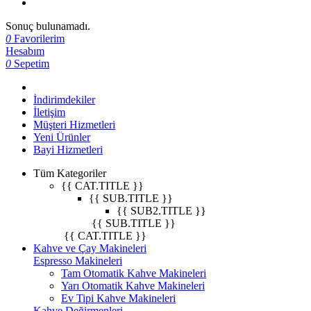
Sonuç bulunamadı.
0
Favorilerim
Hesabım
0
Sepetim
İndirimdekiler
İletişim
Müşteri Hizmetleri
Yeni Ürünler
Bayi Hizmetleri
Tüm Kategoriler
{{ CAT.TITLE }}
{{ SUB.TITLE }}
{{ SUB2.TITLE }}
{{ SUB.TITLE }}
{{ CAT.TITLE }}
Kahve ve Çay Makineleri
Espresso Makineleri
Tam Otomatik Kahve Makineleri
Yarı Otomatik Kahve Makineleri
Ev Tipi Kahve Makineleri
Kahve Değirmenleri