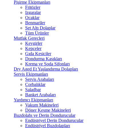
Pişirme Ekipmanları
Fritözler
Izgaralar
Ocaklar
Benmariler
Set Altı Dolaplar
Tüm Ürünler
Mutfak Gereçleri
Kevgirler
Kepçeler
Gıda Kesiciler
Dondurma Kaşıkları
Krema ve Soda Sifonları
Dry Aged Et Yaşlandırma Dolapları
Servis Ekipmanları
Servis Arabaları
Çorbalıklar
Saladbar
Banket Arabaları
Yardımcı Ekipmanları
Vakum Makineleri
Döner Kesme Makineleri
Buzdolabı ve Derin Dondurucular
Endüstriyel Derin Dondurucular
Endüstriyel Buzdolapları