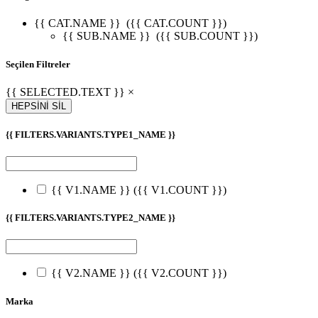
{{ CAT.NAME }}
({{ CAT.COUNT }})
{{ SUB.NAME }}
({{ SUB.COUNT }})
Seçilen Filtreler
{{ SELECTED.TEXT }} ×
HEPSİNİ SİL
{{ FILTERS.VARIANTS.TYPE1_NAME }}
{{ V1.NAME }}
({{ V1.COUNT }})
{{ FILTERS.VARIANTS.TYPE2_NAME }}
{{ V2.NAME }}
({{ V2.COUNT }})
Marka