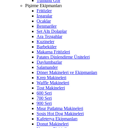
Tümünü Gör
Pişirme Ekipmanları
Fritözler
Izgaralar
Ocaklar
Benmariler
Set Altı Dolaplar
Ara Tezgahlar
Kuzineler
Barbeküler
Makarna Fritözleri
Patates Dinlendirme Üniteleri
Davlumbazlar
Salamander
Döner Makineleri ve Ekipmanları
Krep Makineleri
Waffle Makineleri
Tost Makineleri
600 Seri
700 Seri
900 Seri
Mısır Patlatma Makineleri
Sosis Hot Dog Makineleri
Kafeterya Ekipmanları
Donut Makineleri