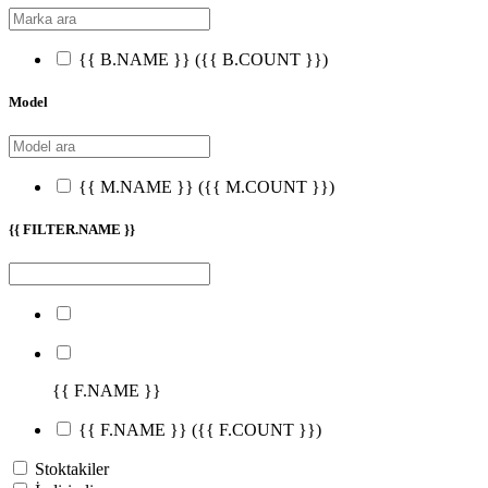
{{ B.NAME }}
({{ B.COUNT }})
Model
{{ M.NAME }}
({{ M.COUNT }})
{{ FILTER.NAME }}
{{ F.NAME }}
{{ F.NAME }}
({{ F.COUNT }})
Stoktakiler