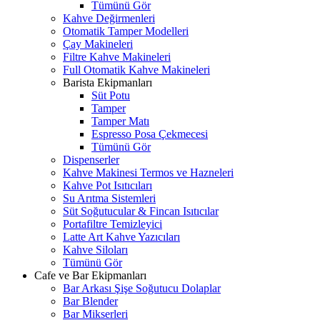
Tümünü Gör
Kahve Değirmenleri
Otomatik Tamper Modelleri
Çay Makineleri
Filtre Kahve Makineleri
Full Otomatik Kahve Makineleri
Barista Ekipmanları
Süt Potu
Tamper
Tamper Matı
Espresso Posa Çekmecesi
Tümünü Gör
Dispenserler
Kahve Makinesi Termos ve Hazneleri
Kahve Pot Isıtıcıları
Su Arıtma Sistemleri
Süt Soğutucular & Fincan Isıtıcılar
Portafiltre Temizleyici
Latte Art Kahve Yazıcıları
Kahve Siloları
Tümünü Gör
Cafe ve Bar Ekipmanları
Bar Arkası Şişe Soğutucu Dolaplar
Bar Blender
Bar Mikserleri