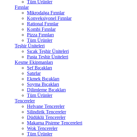
Tüm Ürünler
Fırınlar
Mikrodalga Fırınlar
Konveksiyonel Fırınlar
Rational Fırınlar
Kombi Fırınlar
Pizza Fırınları
Tüm Ürünler
Teşhir Üniteleri
Sıcak Teşhir Üniteleri
Pasta Teşhir Üniteleri
Kesme Ekipmanları
Şef Bıçakları
Satırlar
Ekmek Bıçakları
Soyma Bıçakları
Dilimleme Bıçakları
Tüm Ürünler
Tencereler
Helvane Tencereler
Silindirik Tencereler
Düdüklü Tencereler
Makarna Pişirme Tencereleri
Wok Tencereler
Tüm Ürünler