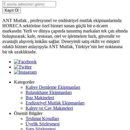
Kayıt Ol
ANT Mutfak , profesyonel ve endüstriyel mutfak ekipmanlarında
HORECA sektörüne özel hizmet sunan güçlü bir e-ticaret
markasıdır. Yerli ve dünya çapında tanınmış markaları tek çatı altında
buluşturarak; kafe, restoran, otel ve işletmelere hızlı, güvenilir ve
avantajlı alışveriş imkânı sağlar. Deneyimli satış ekibi ve müşteri
odaklı hizmet anlayışıyla ANT Mutfak, Türkiye’nin her noktasına
bir tık uzaklıktadır.
Kategoriler
Kahve Demleme Ekipmanları
Bulaşıkhane Ekipmanları
Buz Makineleri
Endüstriyel Mutfak Ekipmanları
Kahve ve Çay Makineleri
Önemli Bilgiler
Teslimat Koşulları
Üyelik Sözleşmesi
Satış Sözleşmesi