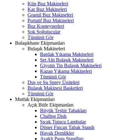
Küp Buz Makineleri
Kar Buz Makineleri
Granül Buz Makineleri
Portatif Buz Makineleri
Buz Konteynerleri
Şok Soğutucular
Tümünü Gör
Bulaşıkhane Ekipmanları
Bulaşık Makineleri
Bardak Yıkama Makineleri
Set Altı Bulaşık Makineleri
Giyotin Tip Bulaşık Makineleri
Kazan Yıkama Makineleri
Tümünü Gör
Duş ve Su Sprey Üniteleri
Bulaşık Makinesi Basketleri
Tümünü Gör
Mutfak Ekipmanları
Açık Büfe Ekipmanları
Büyük Teşhir Tabakları
Chafing Dish
Sıcak Tutucu Lambalar
Döner Fincan Tabak Standı
Havalı Demlikler
Ayaklı Pasta Standları