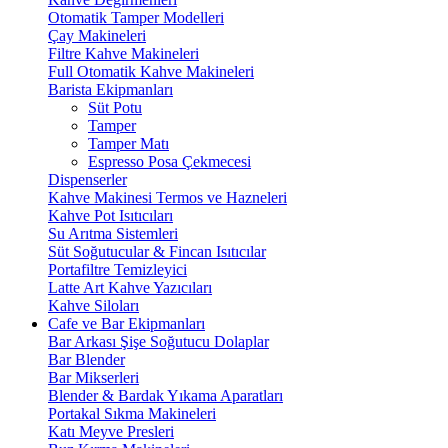
Otomatik Tamper Modelleri
Çay Makineleri
Filtre Kahve Makineleri
Full Otomatik Kahve Makineleri
Barista Ekipmanları
Süt Potu
Tamper
Tamper Matı
Espresso Posa Çekmecesi
Dispenserler
Kahve Makinesi Termos ve Hazneleri
Kahve Pot Isıtıcıları
Su Arıtma Sistemleri
Süt Soğutucular & Fincan Isıtıcılar
Portafiltre Temizleyici
Latte Art Kahve Yazıcıları
Kahve Siloları
Cafe ve Bar Ekipmanları
Bar Arkası Şişe Soğutucu Dolaplar
Bar Blender
Bar Mikserleri
Blender & Bardak Yıkama Aparatları
Portakal Sıkma Makineleri
Katı Meyve Presleri