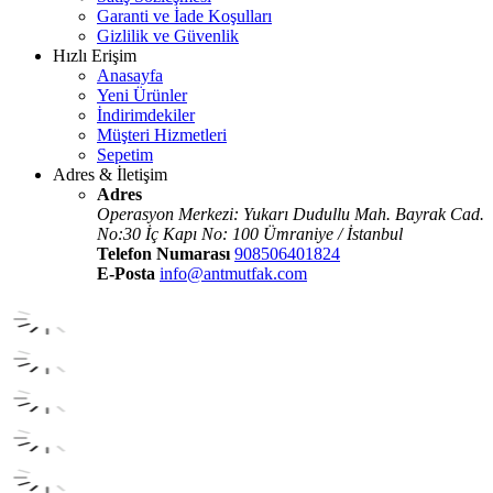
Garanti ve İade Koşulları
Gizlilik ve Güvenlik
Hızlı Erişim
Anasayfa
Yeni Ürünler
İndirimdekiler
Müşteri Hizmetleri
Sepetim
Adres & İletişim
Adres
Operasyon Merkezi: Yukarı Dudullu Mah. Bayrak Cad.
No:30 İç Kapı No: 100 Ümraniye / İstanbul
Telefon Numarası
908506401824
E-Posta
info@antmutfak.com