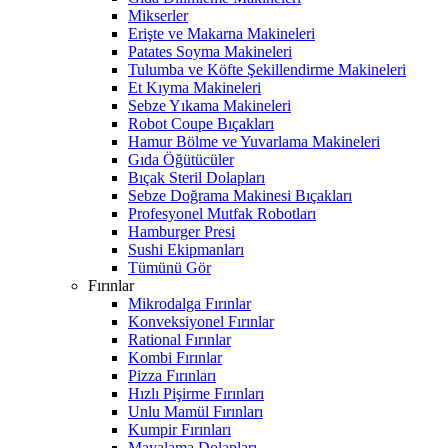
Mikserler
Erişte ve Makarna Makineleri
Patates Soyma Makineleri
Tulumba ve Köfte Şekillendirme Makineleri
Et Kıyma Makineleri
Sebze Yıkama Makineleri
Robot Coupe Bıçakları
Hamur Bölme ve Yuvarlama Makineleri
Gıda Öğütücüler
Bıçak Steril Dolapları
Sebze Doğrama Makinesi Bıçakları
Profesyonel Mutfak Robotları
Hamburger Presi
Sushi Ekipmanları
Tümünü Gör
Fırınlar
Mikrodalga Fırınlar
Konveksiyonel Fırınlar
Rational Fırınlar
Kombi Fırınlar
Pizza Fırınları
Hızlı Pişirme Fırınları
Unlu Mamül Fırınları
Kumpir Fırınları
Mayalama Dolapları