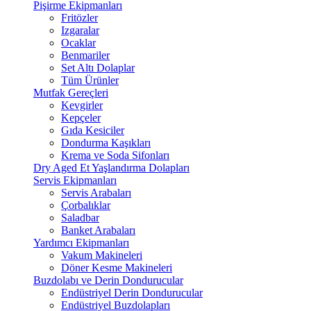
Pişirme Ekipmanları
Fritözler
Izgaralar
Ocaklar
Benmariler
Set Altı Dolaplar
Tüm Ürünler
Mutfak Gereçleri
Kevgirler
Kepçeler
Gıda Kesiciler
Dondurma Kaşıkları
Krema ve Soda Sifonları
Dry Aged Et Yaşlandırma Dolapları
Servis Ekipmanları
Servis Arabaları
Çorbalıklar
Saladbar
Banket Arabaları
Yardımcı Ekipmanları
Vakum Makineleri
Döner Kesme Makineleri
Buzdolabı ve Derin Dondurucular
Endüstriyel Derin Dondurucular
Endüstriyel Buzdolapları