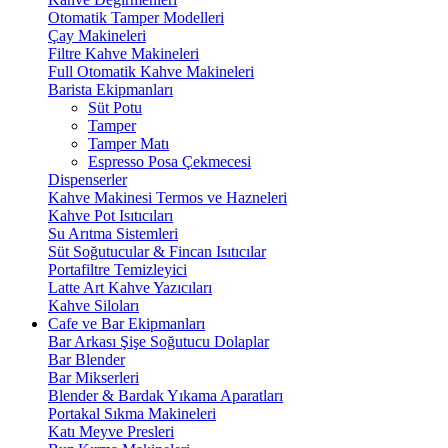
Otomatik Tamper Modelleri
Çay Makineleri
Filtre Kahve Makineleri
Full Otomatik Kahve Makineleri
Barista Ekipmanları
Süt Potu
Tamper
Tamper Matı
Espresso Posa Çekmecesi
Dispenserler
Kahve Makinesi Termos ve Hazneleri
Kahve Pot Isıtıcıları
Su Arıtma Sistemleri
Süt Soğutucular & Fincan Isıtıcılar
Portafiltre Temizleyici
Latte Art Kahve Yazıcıları
Kahve Siloları
Cafe ve Bar Ekipmanları
Bar Arkası Şişe Soğutucu Dolaplar
Bar Blender
Bar Mikserleri
Blender & Bardak Yıkama Aparatları
Portakal Sıkma Makineleri
Katı Meyve Presleri