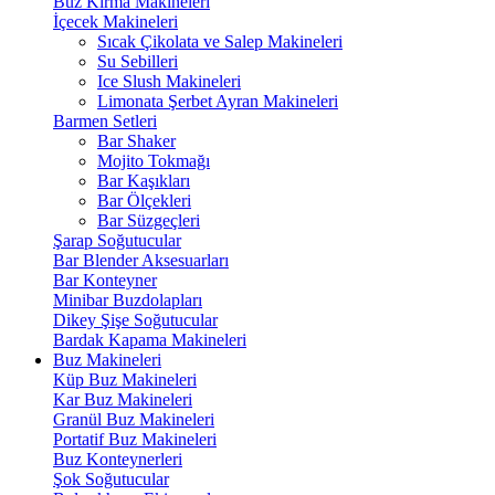
Buz Kırma Makineleri
İçecek Makineleri
Sıcak Çikolata ve Salep Makineleri
Su Sebilleri
Ice Slush Makineleri
Limonata Şerbet Ayran Makineleri
Barmen Setleri
Bar Shaker
Mojito Tokmağı
Bar Kaşıkları
Bar Ölçekleri
Bar Süzgeçleri
Şarap Soğutucular
Bar Blender Aksesuarları
Bar Konteyner
Minibar Buzdolapları
Dikey Şişe Soğutucular
Bardak Kapama Makineleri
Buz Makineleri
Küp Buz Makineleri
Kar Buz Makineleri
Granül Buz Makineleri
Portatif Buz Makineleri
Buz Konteynerleri
Şok Soğutucular