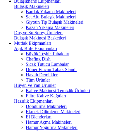
Bulaşıkhane Ekipmanları
Bulaşık Makineleri
Bardak Yıkama Makineleri
Set Altı Bulaşık Makineleri
Giyotin Tip Bulaşık Makineleri
Kazan Yıkama Makineleri
Duş ve Su Sprey Üniteleri
Bulaşık Makinesi Basketleri
Mutfak Ekipmanları
Açık Büfe Ekipmanları
Büyük Teşhir Tabakları
Chafing Dish
Sıcak Tutucu Lambalar
Döner Fincan Tabak Standı
Havalı Demlikler
Tüm Ürünler
Hijyen ve Yan Ürünler
Kahve Makinesi Temizlik Ürünleri
Filtre Kahve Kağıtları
Hazırlık Ekipmanları
Dondurma Makineleri
Ekmek Dilimleme Makineleri
El Blenderları
Hamur Açma Makineleri
Hamur Yoğurma Makineleri