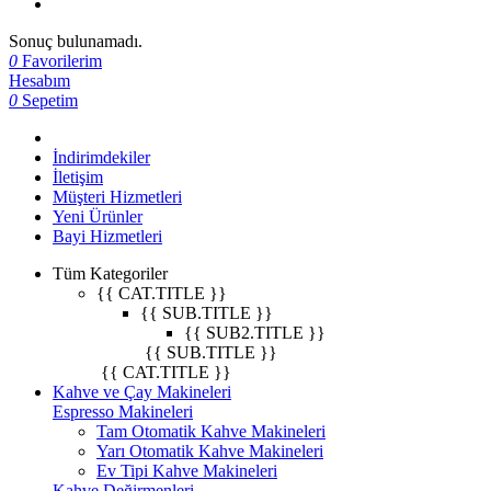
Sonuç bulunamadı.
0
Favorilerim
Hesabım
0
Sepetim
İndirimdekiler
İletişim
Müşteri Hizmetleri
Yeni Ürünler
Bayi Hizmetleri
Tüm Kategoriler
{{ CAT.TITLE }}
{{ SUB.TITLE }}
{{ SUB2.TITLE }}
{{ SUB.TITLE }}
{{ CAT.TITLE }}
Kahve ve Çay Makineleri
Espresso Makineleri
Tam Otomatik Kahve Makineleri
Yarı Otomatik Kahve Makineleri
Ev Tipi Kahve Makineleri
Kahve Değirmenleri