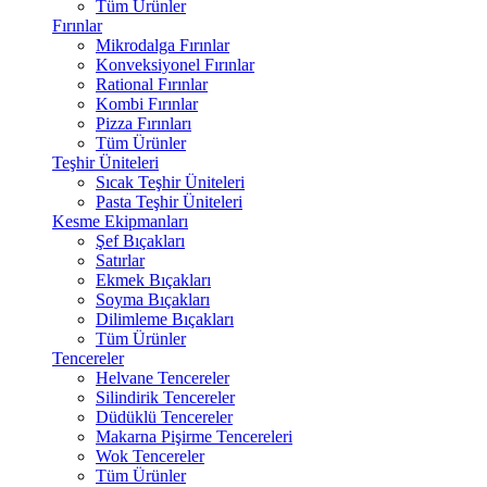
Tüm Ürünler
Fırınlar
Mikrodalga Fırınlar
Konveksiyonel Fırınlar
Rational Fırınlar
Kombi Fırınlar
Pizza Fırınları
Tüm Ürünler
Teşhir Üniteleri
Sıcak Teşhir Üniteleri
Pasta Teşhir Üniteleri
Kesme Ekipmanları
Şef Bıçakları
Satırlar
Ekmek Bıçakları
Soyma Bıçakları
Dilimleme Bıçakları
Tüm Ürünler
Tencereler
Helvane Tencereler
Silindirik Tencereler
Düdüklü Tencereler
Makarna Pişirme Tencereleri
Wok Tencereler
Tüm Ürünler