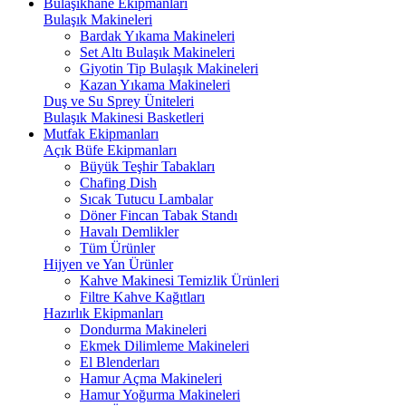
Bulaşıkhane Ekipmanları
Bulaşık Makineleri
Bardak Yıkama Makineleri
Set Altı Bulaşık Makineleri
Giyotin Tip Bulaşık Makineleri
Kazan Yıkama Makineleri
Duş ve Su Sprey Üniteleri
Bulaşık Makinesi Basketleri
Mutfak Ekipmanları
Açık Büfe Ekipmanları
Büyük Teşhir Tabakları
Chafing Dish
Sıcak Tutucu Lambalar
Döner Fincan Tabak Standı
Havalı Demlikler
Tüm Ürünler
Hijyen ve Yan Ürünler
Kahve Makinesi Temizlik Ürünleri
Filtre Kahve Kağıtları
Hazırlık Ekipmanları
Dondurma Makineleri
Ekmek Dilimleme Makineleri
El Blenderları
Hamur Açma Makineleri
Hamur Yoğurma Makineleri