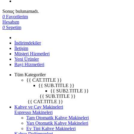
Sonuç bulunamadı.
0
Favorilerim
Hesabım
0
Sepetim
İndirimdekiler
İletişim
Müşteri Hizmetleri
Yeni Ürünler
Bayi Hizmetleri
Tüm Kategoriler
{{ CAT.TITLE }}
{{ SUB.TITLE }}
{{ SUB2.TITLE }}
{{ SUB.TITLE }}
{{ CAT.TITLE }}
Kahve ve Çay Makineleri
Espresso Makineleri
Tam Otomatik Kahve Makineleri
Yarı Otomatik Kahve Makineleri
Ev Tipi Kahve Makineleri
Kahve Değirmenleri