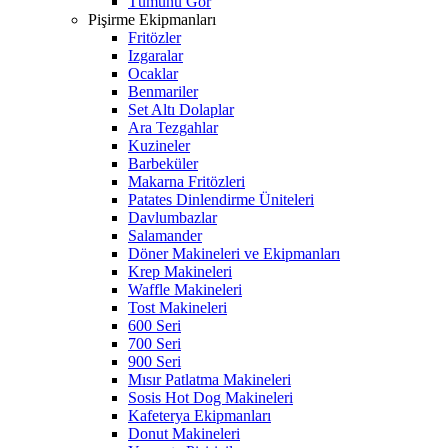
Tümünü Gör
Pişirme Ekipmanları
Fritözler
Izgaralar
Ocaklar
Benmariler
Set Altı Dolaplar
Ara Tezgahlar
Kuzineler
Barbeküler
Makarna Fritözleri
Patates Dinlendirme Üniteleri
Davlumbazlar
Salamander
Döner Makineleri ve Ekipmanları
Krep Makineleri
Waffle Makineleri
Tost Makineleri
600 Seri
700 Seri
900 Seri
Mısır Patlatma Makineleri
Sosis Hot Dog Makineleri
Kafeterya Ekipmanları
Donut Makineleri