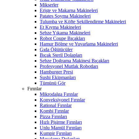
Mikserler
Erişte ve Makarna Makineleri
Patates Soyma Makineleri
Tulumba ve Köfte Şekillendirme Makineleri
Et Kıyma Makineleri
Sebze Yıkama Makineleri
Robot Coupe Bıçakları
Hamur Bölme ve Yuvarlama Makineleri
Gıda Öğütücüler
Bıçak Steril Dolapları
Sebze Doğrama Makinesi Bıçakları
Profesyonel Mutfak Robotları
Hamburger Presi
Sushi Ekipmanları
Tümünü Gör
Fırınlar
Mikrodalga Fırınlar
Konveksiyonel Fırınlar
Rational Fırınlar
Kombi Fırınlar
Pizza Fırınları
Hızlı Pişirme Fırınları
Unlu Mamül Fırınları
Kumpir Fırınları
Mayalama Dolapları