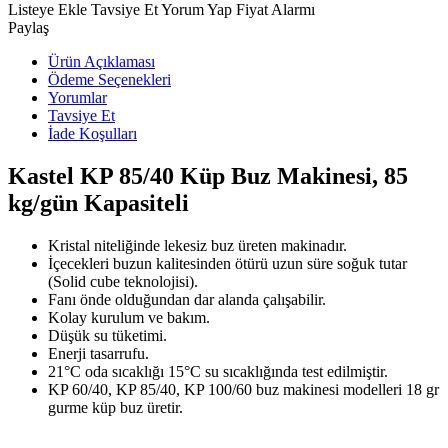
Listeye Ekle
Tavsiye Et
Yorum Yap
Fiyat Alarmı
Paylaş
Ürün Açıklaması
Ödeme Seçenekleri
Yorumlar
Tavsiye Et
İade Koşulları
Kastel KP 85/40 Küp Buz Makinesi, 85
kg/gün Kapasiteli
Kristal niteliğinde lekesiz buz üreten makinadır.
İçecekleri buzun kalitesinden ötürü uzun süre soğuk tutar
(Solid cube teknolojisi).
Fanı önde olduğundan dar alanda çalışabilir.
Kolay kurulum ve bakım.
Düşük su tüketimi.
Enerji tasarrufu.
21°C oda sıcaklığı 15°C su sıcaklığında test edilmiştir.
KP 60/40, KP 85/40, KP 100/60 buz makinesi modelleri 18 gr
gurme küp buz üretir.