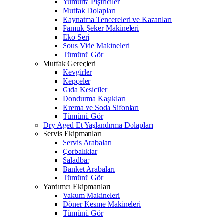
Yumurta Pişiriciler
Mutfak Dolapları
Kaynatma Tencereleri ve Kazanları
Pamuk Şeker Makineleri
Eko Seri
Sous Vide Makineleri
Tümünü Gör
Mutfak Gereçleri
Kevgirler
Kepçeler
Gıda Kesiciler
Dondurma Kaşıkları
Krema ve Soda Sifonları
Tümünü Gör
Dry Aged Et Yaşlandırma Dolapları
Servis Ekipmanları
Servis Arabaları
Çorbalıklar
Saladbar
Banket Arabaları
Tümünü Gör
Yardımcı Ekipmanları
Vakum Makineleri
Döner Kesme Makineleri
Tümünü Gör