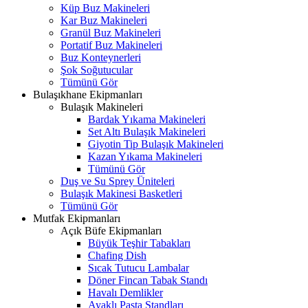
Küp Buz Makineleri
Kar Buz Makineleri
Granül Buz Makineleri
Portatif Buz Makineleri
Buz Konteynerleri
Şok Soğutucular
Tümünü Gör
Bulaşıkhane Ekipmanları
Bulaşık Makineleri
Bardak Yıkama Makineleri
Set Altı Bulaşık Makineleri
Giyotin Tip Bulaşık Makineleri
Kazan Yıkama Makineleri
Tümünü Gör
Duş ve Su Sprey Üniteleri
Bulaşık Makinesi Basketleri
Tümünü Gör
Mutfak Ekipmanları
Açık Büfe Ekipmanları
Büyük Teşhir Tabakları
Chafing Dish
Sıcak Tutucu Lambalar
Döner Fincan Tabak Standı
Havalı Demlikler
Ayaklı Pasta Standları