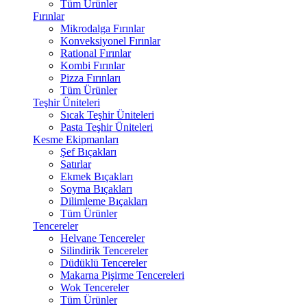
Tüm Ürünler
Fırınlar
Mikrodalga Fırınlar
Konveksiyonel Fırınlar
Rational Fırınlar
Kombi Fırınlar
Pizza Fırınları
Tüm Ürünler
Teşhir Üniteleri
Sıcak Teşhir Üniteleri
Pasta Teşhir Üniteleri
Kesme Ekipmanları
Şef Bıçakları
Satırlar
Ekmek Bıçakları
Soyma Bıçakları
Dilimleme Bıçakları
Tüm Ürünler
Tencereler
Helvane Tencereler
Silindirik Tencereler
Düdüklü Tencereler
Makarna Pişirme Tencereleri
Wok Tencereler
Tüm Ürünler