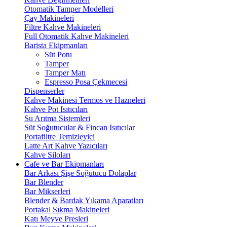
Otomatik Tamper Modelleri
Çay Makineleri
Filtre Kahve Makineleri
Full Otomatik Kahve Makineleri
Barista Ekipmanları
Süt Potu
Tamper
Tamper Matı
Espresso Posa Çekmecesi
Dispenserler
Kahve Makinesi Termos ve Hazneleri
Kahve Pot Isıtıcıları
Su Arıtma Sistemleri
Süt Soğutucular & Fincan Isıtıcılar
Portafiltre Temizleyici
Latte Art Kahve Yazıcıları
Kahve Siloları
Cafe ve Bar Ekipmanları
Bar Arkası Şişe Soğutucu Dolaplar
Bar Blender
Bar Mikserleri
Blender & Bardak Yıkama Aparatları
Portakal Sıkma Makineleri
Katı Meyve Presleri