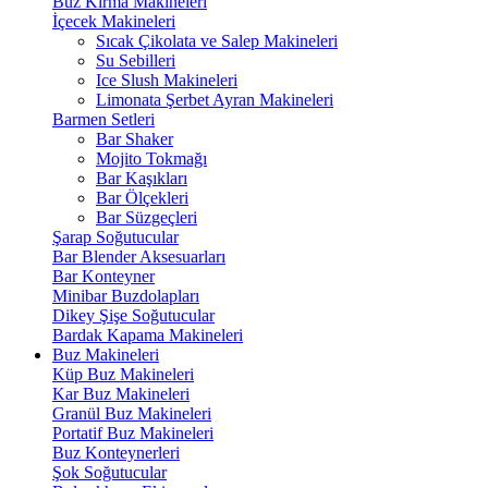
Buz Kırma Makineleri
İçecek Makineleri
Sıcak Çikolata ve Salep Makineleri
Su Sebilleri
Ice Slush Makineleri
Limonata Şerbet Ayran Makineleri
Barmen Setleri
Bar Shaker
Mojito Tokmağı
Bar Kaşıkları
Bar Ölçekleri
Bar Süzgeçleri
Şarap Soğutucular
Bar Blender Aksesuarları
Bar Konteyner
Minibar Buzdolapları
Dikey Şişe Soğutucular
Bardak Kapama Makineleri
Buz Makineleri
Küp Buz Makineleri
Kar Buz Makineleri
Granül Buz Makineleri
Portatif Buz Makineleri
Buz Konteynerleri
Şok Soğutucular