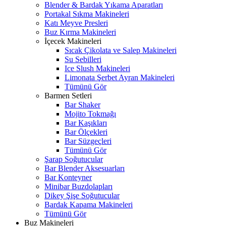
Blender & Bardak Yıkama Aparatları
Portakal Sıkma Makineleri
Katı Meyve Presleri
Buz Kırma Makineleri
İçecek Makineleri
Sıcak Çikolata ve Salep Makineleri
Su Sebilleri
Ice Slush Makineleri
Limonata Şerbet Ayran Makineleri
Tümünü Gör
Barmen Setleri
Bar Shaker
Mojito Tokmağı
Bar Kaşıkları
Bar Ölçekleri
Bar Süzgeçleri
Tümünü Gör
Şarap Soğutucular
Bar Blender Aksesuarları
Bar Konteyner
Minibar Buzdolapları
Dikey Şişe Soğutucular
Bardak Kapama Makineleri
Tümünü Gör
Buz Makineleri