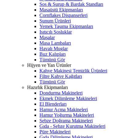
Sos & Şurup & Bardak Standları
Masaüstü Ekipmanları
Cornflakes Dispanserleri
Sunum Ürünleri
Yemek Taşıma Ekipmanları
Isıtıcılı Sosluklar
Maşalar
Masa Lambaları
Havalı Muglar
Buz Kalıpları
Tümünü Gör
Hijyen ve Yan Ürünler
Kahve Makinesi Temizlik Ürünleri
Filtre Kahve Kağıtları
Tümünü Gör
Hazırlık Ekipmanları
Dondurma Makineleri
Ekmek Dilimleme Makineleri
El Blenderları
Hamur Açma Makineleri
Hamur Yoğurma Makineleri
Sebze Doğrama Makineleri
Gıda - Sebze Kurutma Makineleri
Püre Makineleri
Gıda Dilimleme Makineleri