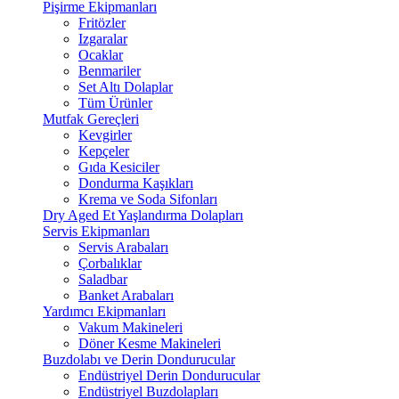
Pişirme Ekipmanları
Fritözler
Izgaralar
Ocaklar
Benmariler
Set Altı Dolaplar
Tüm Ürünler
Mutfak Gereçleri
Kevgirler
Kepçeler
Gıda Kesiciler
Dondurma Kaşıkları
Krema ve Soda Sifonları
Dry Aged Et Yaşlandırma Dolapları
Servis Ekipmanları
Servis Arabaları
Çorbalıklar
Saladbar
Banket Arabaları
Yardımcı Ekipmanları
Vakum Makineleri
Döner Kesme Makineleri
Buzdolabı ve Derin Dondurucular
Endüstriyel Derin Dondurucular
Endüstriyel Buzdolapları