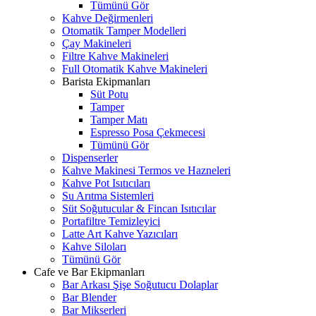
Tümünü Gör
Kahve Değirmenleri
Otomatik Tamper Modelleri
Çay Makineleri
Filtre Kahve Makineleri
Full Otomatik Kahve Makineleri
Barista Ekipmanları
Süt Potu
Tamper
Tamper Matı
Espresso Posa Çekmecesi
Tümünü Gör
Dispenserler
Kahve Makinesi Termos ve Hazneleri
Kahve Pot Isıtıcıları
Su Arıtma Sistemleri
Süt Soğutucular & Fincan Isıtıcılar
Portafiltre Temizleyici
Latte Art Kahve Yazıcıları
Kahve Siloları
Tümünü Gör
Cafe ve Bar Ekipmanları
Bar Arkası Şişe Soğutucu Dolaplar
Bar Blender
Bar Mikserleri