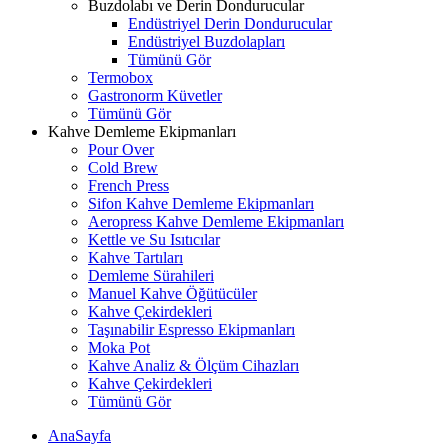
Buzdolabı ve Derin Dondurucular
Endüstriyel Derin Dondurucular
Endüstriyel Buzdolapları
Tümünü Gör
Termobox
Gastronorm Küvetler
Tümünü Gör
Kahve Demleme Ekipmanları
Pour Over
Cold Brew
French Press
Sifon Kahve Demleme Ekipmanları
Aeropress Kahve Demleme Ekipmanları
Kettle ve Su Isıtıcılar
Kahve Tartıları
Demleme Sürahileri
Manuel Kahve Öğütücüler
Kahve Çekirdekleri
Taşınabilir Espresso Ekipmanları
Moka Pot
Kahve Analiz & Ölçüm Cihazları
Kahve Çekirdekleri
Tümünü Gör
AnaSayfa