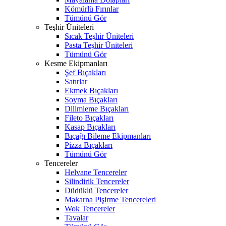
Kömürlü Fırınlar
Tümünü Gör
Teşhir Üniteleri
Sıcak Teşhir Üniteleri
Pasta Teşhir Üniteleri
Tümünü Gör
Kesme Ekipmanları
Şef Bıçakları
Satırlar
Ekmek Bıçakları
Soyma Bıçakları
Dilimleme Bıçakları
Fileto Bıçakları
Kasap Bıçakları
Bıçağı Bileme Ekipmanları
Pizza Bıçakları
Tümünü Gör
Tencereler
Helvane Tencereler
Silindirik Tencereler
Düdüklü Tencereler
Makarna Pişirme Tencereleri
Wok Tencereler
Tavalar