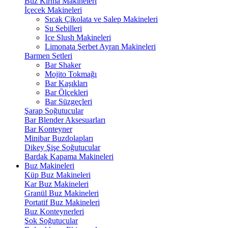
Buz Kırma Makineleri
İçecek Makineleri
Sıcak Çikolata ve Salep Makineleri
Su Sebilleri
Ice Slush Makineleri
Limonata Şerbet Ayran Makineleri
Barmen Setleri
Bar Shaker
Mojito Tokmağı
Bar Kaşıkları
Bar Ölçekleri
Bar Süzgeçleri
Şarap Soğutucular
Bar Blender Aksesuarları
Bar Konteyner
Minibar Buzdolapları
Dikey Şişe Soğutucular
Bardak Kapama Makineleri
Buz Makineleri
Küp Buz Makineleri
Kar Buz Makineleri
Granül Buz Makineleri
Portatif Buz Makineleri
Buz Konteynerleri
Şok Soğutucular