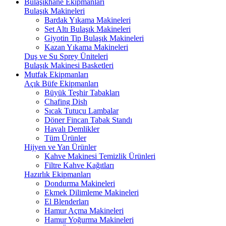
Bulaşıkhane Ekipmanları
Bulaşık Makineleri
Bardak Yıkama Makineleri
Set Altı Bulaşık Makineleri
Giyotin Tip Bulaşık Makineleri
Kazan Yıkama Makineleri
Duş ve Su Sprey Üniteleri
Bulaşık Makinesi Basketleri
Mutfak Ekipmanları
Açık Büfe Ekipmanları
Büyük Teşhir Tabakları
Chafing Dish
Sıcak Tutucu Lambalar
Döner Fincan Tabak Standı
Havalı Demlikler
Tüm Ürünler
Hijyen ve Yan Ürünler
Kahve Makinesi Temizlik Ürünleri
Filtre Kahve Kağıtları
Hazırlık Ekipmanları
Dondurma Makineleri
Ekmek Dilimleme Makineleri
El Blenderları
Hamur Açma Makineleri
Hamur Yoğurma Makineleri