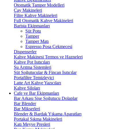
Otomatik Tamper Modelleri
Çay Makineleri
Filtre Kahve Makineleri
Full Otomatik Kahve Makineleri
Barista Ekipmanları
Süt Potu
Tamper
Tamper Matı
Espresso Posa Çekmecesi
Dispenserler
Kahve Makinesi Termos ve Hazneleri
Kahve Pot Isıtıcıları
Su Arıtma Sistemleri
Süt Soğutucular & Fincan Isıtıcılar
Portafiltre Temizleyici
Latte Art Kahve Yazıcıları
Kahve Siloları
Cafe ve Bar Ekipmanları
Bar Arkası Şişe Soğutucu Dolaplar
Bar Blender
Bar Mikserleri
Blender & Bardak Yıkama Aparatları
Portakal Sıkma Makineleri
Katı Meyve Presleri