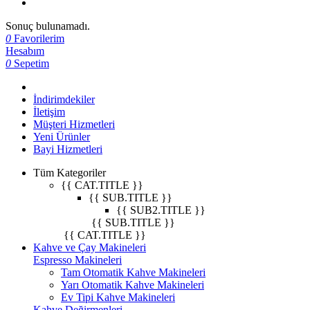
Sonuç bulunamadı.
0
Favorilerim
Hesabım
0
Sepetim
İndirimdekiler
İletişim
Müşteri Hizmetleri
Yeni Ürünler
Bayi Hizmetleri
Tüm Kategoriler
{{ CAT.TITLE }}
{{ SUB.TITLE }}
{{ SUB2.TITLE }}
{{ SUB.TITLE }}
{{ CAT.TITLE }}
Kahve ve Çay Makineleri
Espresso Makineleri
Tam Otomatik Kahve Makineleri
Yarı Otomatik Kahve Makineleri
Ev Tipi Kahve Makineleri
Kahve Değirmenleri