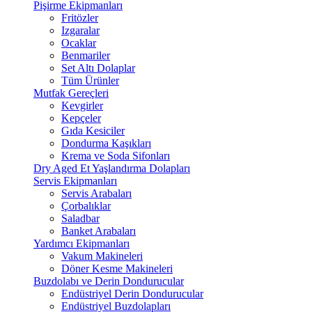
Pişirme Ekipmanları
Fritözler
Izgaralar
Ocaklar
Benmariler
Set Altı Dolaplar
Tüm Ürünler
Mutfak Gereçleri
Kevgirler
Kepçeler
Gıda Kesiciler
Dondurma Kaşıkları
Krema ve Soda Sifonları
Dry Aged Et Yaşlandırma Dolapları
Servis Ekipmanları
Servis Arabaları
Çorbalıklar
Saladbar
Banket Arabaları
Yardımcı Ekipmanları
Vakum Makineleri
Döner Kesme Makineleri
Buzdolabı ve Derin Dondurucular
Endüstriyel Derin Dondurucular
Endüstriyel Buzdolapları