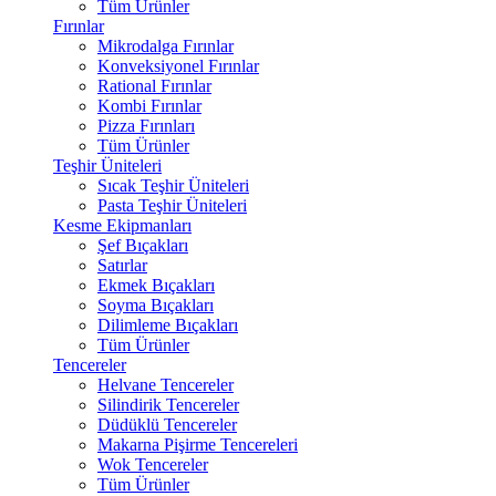
Tüm Ürünler
Fırınlar
Mikrodalga Fırınlar
Konveksiyonel Fırınlar
Rational Fırınlar
Kombi Fırınlar
Pizza Fırınları
Tüm Ürünler
Teşhir Üniteleri
Sıcak Teşhir Üniteleri
Pasta Teşhir Üniteleri
Kesme Ekipmanları
Şef Bıçakları
Satırlar
Ekmek Bıçakları
Soyma Bıçakları
Dilimleme Bıçakları
Tüm Ürünler
Tencereler
Helvane Tencereler
Silindirik Tencereler
Düdüklü Tencereler
Makarna Pişirme Tencereleri
Wok Tencereler
Tüm Ürünler