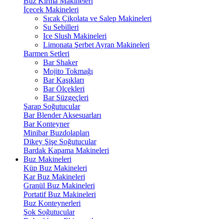
Buz Kırma Makineleri
İçecek Makineleri
Sıcak Çikolata ve Salep Makineleri
Su Sebilleri
Ice Slush Makineleri
Limonata Şerbet Ayran Makineleri
Barmen Setleri
Bar Shaker
Mojito Tokmağı
Bar Kaşıkları
Bar Ölçekleri
Bar Süzgeçleri
Şarap Soğutucular
Bar Blender Aksesuarları
Bar Konteyner
Minibar Buzdolapları
Dikey Şişe Soğutucular
Bardak Kapama Makineleri
Buz Makineleri
Küp Buz Makineleri
Kar Buz Makineleri
Granül Buz Makineleri
Portatif Buz Makineleri
Buz Konteynerleri
Şok Soğutucular