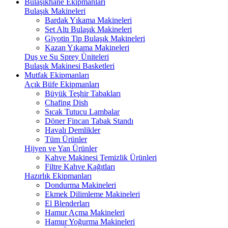
Bulaşıkhane Ekipmanları
Bulaşık Makineleri
Bardak Yıkama Makineleri
Set Altı Bulaşık Makineleri
Giyotin Tip Bulaşık Makineleri
Kazan Yıkama Makineleri
Duş ve Su Sprey Üniteleri
Bulaşık Makinesi Basketleri
Mutfak Ekipmanları
Açık Büfe Ekipmanları
Büyük Teşhir Tabakları
Chafing Dish
Sıcak Tutucu Lambalar
Döner Fincan Tabak Standı
Havalı Demlikler
Tüm Ürünler
Hijyen ve Yan Ürünler
Kahve Makinesi Temizlik Ürünleri
Filtre Kahve Kağıtları
Hazırlık Ekipmanları
Dondurma Makineleri
Ekmek Dilimleme Makineleri
El Blenderları
Hamur Açma Makineleri
Hamur Yoğurma Makineleri