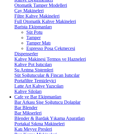
Otomatik Tamper Modelleri
Çay Makineleri
Filtre Kahve Makineleri
Full Otomatik Kahve Makineleri
Barista Ekipmanları
Süt Potu
Tamper
Tamper Matı
Espresso Posa Çekmecesi
Dispenserler
Kahve Makinesi Termos ve Hazneleri
Kahve Pot Isıtıcıları
Su Arıtma Sistemleri
Süt Soğutucular & Fincan Isıtıcılar
Portafiltre Temizleyici
Latte Art Kahve Yazıcıları
Kahve Siloları
Cafe ve Bar Ekipmanları
Bar Arkası Şişe Soğutucu Dolaplar
Bar Blender
Bar Mikserleri
Blender & Bardak Yıkama Aparatları
Portakal Sıkma Makineleri
Katı Meyve Presleri