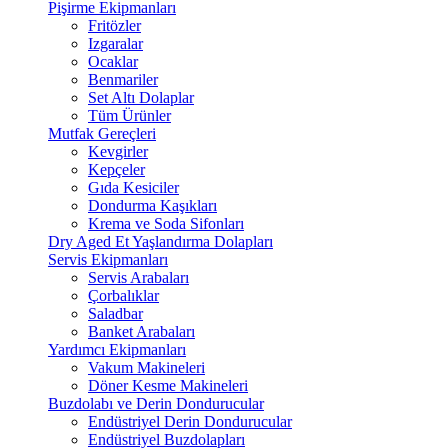
Pişirme Ekipmanları
Fritözler
Izgaralar
Ocaklar
Benmariler
Set Altı Dolaplar
Tüm Ürünler
Mutfak Gereçleri
Kevgirler
Kepçeler
Gıda Kesiciler
Dondurma Kaşıkları
Krema ve Soda Sifonları
Dry Aged Et Yaşlandırma Dolapları
Servis Ekipmanları
Servis Arabaları
Çorbalıklar
Saladbar
Banket Arabaları
Yardımcı Ekipmanları
Vakum Makineleri
Döner Kesme Makineleri
Buzdolabı ve Derin Dondurucular
Endüstriyel Derin Dondurucular
Endüstriyel Buzdolapları