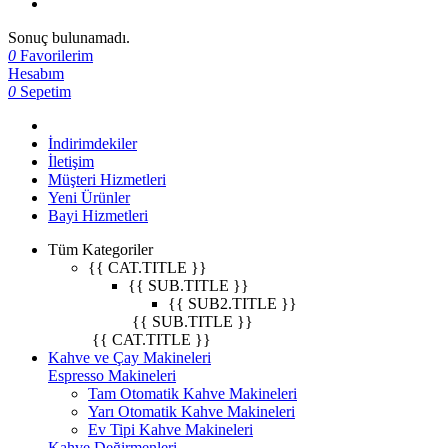
Sonuç bulunamadı.
0
Favorilerim
Hesabım
0
Sepetim
İndirimdekiler
İletişim
Müşteri Hizmetleri
Yeni Ürünler
Bayi Hizmetleri
Tüm Kategoriler
{{ CAT.TITLE }}
{{ SUB.TITLE }}
{{ SUB2.TITLE }}
{{ SUB.TITLE }}
{{ CAT.TITLE }}
Kahve ve Çay Makineleri
Espresso Makineleri
Tam Otomatik Kahve Makineleri
Yarı Otomatik Kahve Makineleri
Ev Tipi Kahve Makineleri
Kahve Değirmenleri