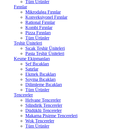
Tüm Ürünler
Fırınlar
Mikrodalga Fırınlar
Konveksiyonel Fırınlar
Rational Fırınlar
Kombi Fırınlar
Pizza Fırınları
Tüm Ürünler
Teşhir Üniteleri
Sıcak Teşhir Üniteleri
Pasta Teşhir Üniteleri
Kesme Ekipmanları
Şef Bıçakları
Satırlar
Ekmek Bıçakları
Soyma Bıçakları
Dilimleme Bıçakları
Tüm Ürünler
Tencereler
Helvane Tencereler
Silindirik Tencereler
Düdüklü Tencereler
Makarna Pişirme Tencereleri
Wok Tencereler
Tüm Ürünler