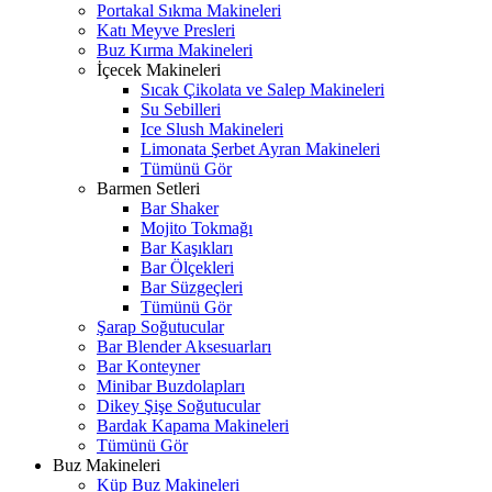
Portakal Sıkma Makineleri
Katı Meyve Presleri
Buz Kırma Makineleri
İçecek Makineleri
Sıcak Çikolata ve Salep Makineleri
Su Sebilleri
Ice Slush Makineleri
Limonata Şerbet Ayran Makineleri
Tümünü Gör
Barmen Setleri
Bar Shaker
Mojito Tokmağı
Bar Kaşıkları
Bar Ölçekleri
Bar Süzgeçleri
Tümünü Gör
Şarap Soğutucular
Bar Blender Aksesuarları
Bar Konteyner
Minibar Buzdolapları
Dikey Şişe Soğutucular
Bardak Kapama Makineleri
Tümünü Gör
Buz Makineleri
Küp Buz Makineleri