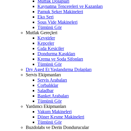
Mutfak Dolapları
Kaynatma Tencereleri ve Kazanları
Pamuk Şeker Makineleri
Eko Seri
Sous Vide Makineleri
Tümünü Gör
Mutfak Gereçleri
Kevgirler
Kepçeler
Gıda Kesiciler
Dondurma Kaşıkları
Krema ve Soda Sifonları
Tümünü Gör
Dry Aged Et Yaşlandırma Dolapları
Servis Ekipmanları
Servis Arabaları
Çorbalıklar
Saladbar
Banket Arabaları
Tümünü Gör
Yardımcı Ekipmanları
Vakum Makineleri
Döner Kesme Makineleri
Tümünü Gör
Buzdolabı ve Derin Dondurucular