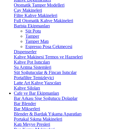
Otomatik Tamper Modelleri
Çay Makineleri
Filtre Kahve Makineleri
Full Otomatik Kahve Makineleri
Barista Ekipmanları
Süt Potu
Tamper
Tamper Matı
Espresso Posa Çekmecesi
Dispenserler
Kahve Makinesi Termos ve Hazneleri
Kahve Pot Isıtıcıları
Su Arıtma Sistemleri
Süt Soğutucular & Fincan Isıtıcılar
Portafiltre Temizleyici
Latte Art Kahve Yazıcıları
Kahve Siloları
Cafe ve Bar Ekipmanları
Bar Arkası Şişe Soğutucu Dolaplar
Bar Blender
Bar Mikserleri
Blender & Bardak Yıkama Aparatları
Portakal Sıkma Makineleri
Katı Meyve Presleri