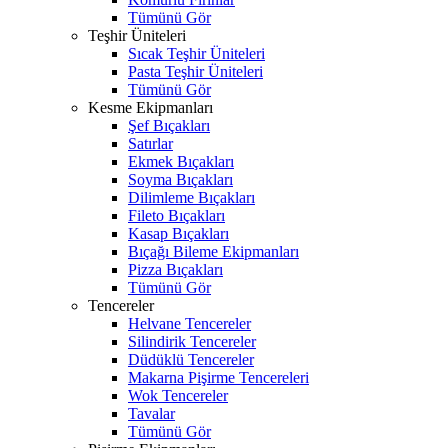
Tümünü Gör
Teşhir Üniteleri
Sıcak Teşhir Üniteleri
Pasta Teşhir Üniteleri
Tümünü Gör
Kesme Ekipmanları
Şef Bıçakları
Satırlar
Ekmek Bıçakları
Soyma Bıçakları
Dilimleme Bıçakları
Fileto Bıçakları
Kasap Bıçakları
Bıçağı Bileme Ekipmanları
Pizza Bıçakları
Tümünü Gör
Tencereler
Helvane Tencereler
Silindirik Tencereler
Düdüklü Tencereler
Makarna Pişirme Tencereleri
Wok Tencereler
Tavalar
Tümünü Gör