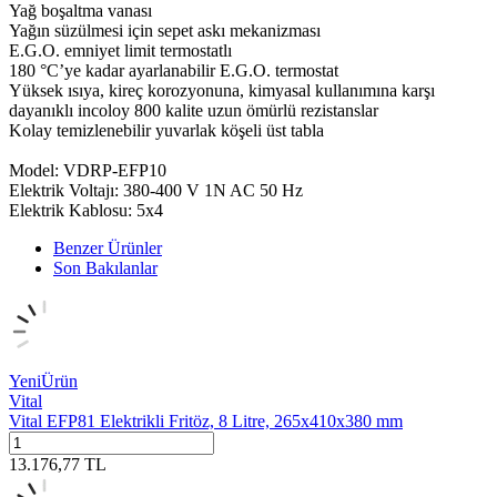
Yağ boşaltma vanası
Yağın süzülmesi için sepet askı mekanizması
E.G.O. emniyet limit termostatlı
180 °C’ye kadar ayarlanabilir E.G.O. termostat
Yüksek ısıya, kireç korozyonuna, kimyasal kullanımına karşı
dayanıklı incoloy 800 kalite uzun ömürlü rezistanslar
Kolay temizlenebilir yuvarlak köşeli üst tabla
Model: VDRP-EFP10
Elektrik Voltajı: 380-400 V 1N AC 50 Hz
Elektrik Kablosu: 5x4
Benzer Ürünler
Son Bakılanlar
Yeni
Ürün
Vital
Vital EFP81 Elektrikli Fritöz, 8 Litre, 265x410x380 mm
13.176,77
TL