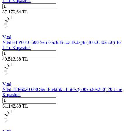
Litre Kapasiteli
87.179,64
TL
Vital
Vital GFP6010 600 Seri Gazlı Fritöz Dolaplı (400x630x850) 10
Litre Kapasiteli
49.513,38
TL
Vital
Vital EFP6020 600 Seri Elektrikli Fritöz (600x630x280) 20 Litre
Kapasiteli
61.142,88
TL