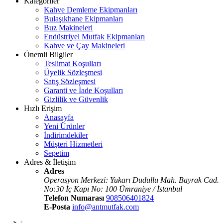
Kategoriler
Kahve Demleme Ekipmanları
Bulaşıkhane Ekipmanları
Buz Makineleri
Endüstriyel Mutfak Ekipmanları
Kahve ve Çay Makineleri
Önemli Bilgiler
Teslimat Koşulları
Üyelik Sözleşmesi
Satış Sözleşmesi
Garanti ve İade Koşulları
Gizlilik ve Güvenlik
Hızlı Erişim
Anasayfa
Yeni Ürünler
İndirimdekiler
Müşteri Hizmetleri
Sepetim
Adres & İletişim
Adres
Operasyon Merkezi: Yukarı Dudullu Mah. Bayrak Cad.
No:30 İç Kapı No: 100 Ümraniye / İstanbul
Telefon Numarası
908506401824
E-Posta
info@antmutfak.com