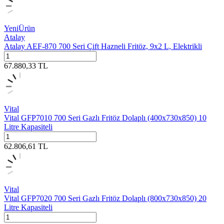
Yeni
Ürün
Atalay
Atalay AEF-870 700 Seri Çift Hazneli Fritöz, 9x2 L, Elektrikli
67.880,33
TL
Vital
Vital GFP7010 700 Seri Gazlı Fritöz Dolaplı (400x730x850) 10
Litre Kapasiteli
62.806,61
TL
Vital
Vital GFP7020 700 Seri Gazlı Fritöz Dolaplı (800x730x850) 20
Litre Kapasiteli