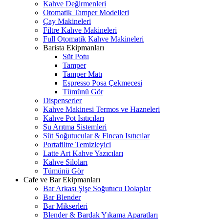
Kahve Değirmenleri
Otomatik Tamper Modelleri
Çay Makineleri
Filtre Kahve Makineleri
Full Otomatik Kahve Makineleri
Barista Ekipmanları
Süt Potu
Tamper
Tamper Matı
Espresso Posa Çekmecesi
Tümünü Gör
Dispenserler
Kahve Makinesi Termos ve Hazneleri
Kahve Pot Isıtıcıları
Su Arıtma Sistemleri
Süt Soğutucular & Fincan Isıtıcılar
Portafiltre Temizleyici
Latte Art Kahve Yazıcıları
Kahve Siloları
Tümünü Gör
Cafe ve Bar Ekipmanları
Bar Arkası Şişe Soğutucu Dolaplar
Bar Blender
Bar Mikserleri
Blender & Bardak Yıkama Aparatları