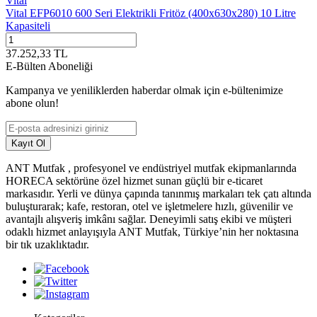
Vital
Vital EFP6010 600 Seri Elektrikli Fritöz (400x630x280) 10 Litre
Kapasiteli
37.252,33
TL
E-Bülten Aboneliği
Kampanya ve yeniliklerden haberdar olmak için e-bültenimize
abone olun!
Kayıt Ol
ANT Mutfak , profesyonel ve endüstriyel mutfak ekipmanlarında
HORECA sektörüne özel hizmet sunan güçlü bir e-ticaret
markasıdır. Yerli ve dünya çapında tanınmış markaları tek çatı altında
buluşturarak; kafe, restoran, otel ve işletmelere hızlı, güvenilir ve
avantajlı alışveriş imkânı sağlar. Deneyimli satış ekibi ve müşteri
odaklı hizmet anlayışıyla ANT Mutfak, Türkiye’nin her noktasına
bir tık uzaklıktadır.