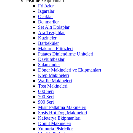
Pişirme Ekipmanları
Fritözler
Izgaralar
Ocaklar
Benmariler
Set Altı Dolaplar
Ara Tezgahlar
Kuzineler
Barbeküler
Makarna Fritözleri
Patates Dinlendirme Üniteleri
Davlumbazlar
Salamander
Döner Makineleri ve Ekipmanları
Krep Makineleri
Waffle Makineleri
Tost Makineleri
600 Seri
700 Seri
900 Seri
Mısır Patlatma Makineleri
Sosis Hot Dog Makineleri
Kafeterya Ekipmanları
Donut Makineleri
Yumurta Pişiriciler