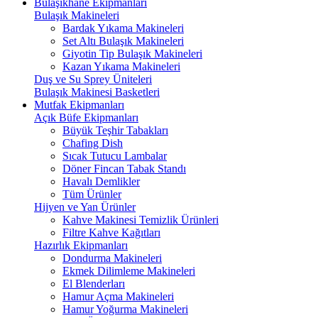
Bulaşıkhane Ekipmanları
Bulaşık Makineleri
Bardak Yıkama Makineleri
Set Altı Bulaşık Makineleri
Giyotin Tip Bulaşık Makineleri
Kazan Yıkama Makineleri
Duş ve Su Sprey Üniteleri
Bulaşık Makinesi Basketleri
Mutfak Ekipmanları
Açık Büfe Ekipmanları
Büyük Teşhir Tabakları
Chafing Dish
Sıcak Tutucu Lambalar
Döner Fincan Tabak Standı
Havalı Demlikler
Tüm Ürünler
Hijyen ve Yan Ürünler
Kahve Makinesi Temizlik Ürünleri
Filtre Kahve Kağıtları
Hazırlık Ekipmanları
Dondurma Makineleri
Ekmek Dilimleme Makineleri
El Blenderları
Hamur Açma Makineleri
Hamur Yoğurma Makineleri