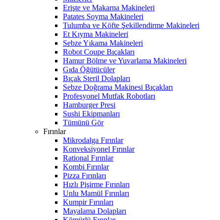
Erişte ve Makarna Makineleri
Patates Soyma Makineleri
Tulumba ve Köfte Şekillendirme Makineleri
Et Kıyma Makineleri
Sebze Yıkama Makineleri
Robot Coupe Bıçakları
Hamur Bölme ve Yuvarlama Makineleri
Gıda Öğütücüler
Bıçak Steril Dolapları
Sebze Doğrama Makinesi Bıçakları
Profesyonel Mutfak Robotları
Hamburger Presi
Sushi Ekipmanları
Tümünü Gör
Fırınlar
Mikrodalga Fırınlar
Konveksiyonel Fırınlar
Rational Fırınlar
Kombi Fırınlar
Pizza Fırınları
Hızlı Pişirme Fırınları
Unlu Mamül Fırınları
Kumpir Fırınları
Mayalama Dolapları
Kömürlü Fırınlar