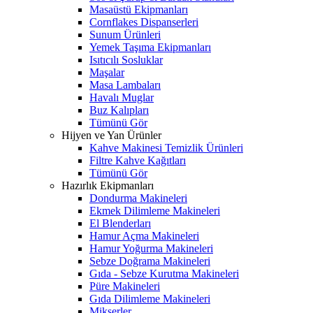
Masaüstü Ekipmanları
Cornflakes Dispanserleri
Sunum Ürünleri
Yemek Taşıma Ekipmanları
Isıtıcılı Sosluklar
Maşalar
Masa Lambaları
Havalı Muglar
Buz Kalıpları
Tümünü Gör
Hijyen ve Yan Ürünler
Kahve Makinesi Temizlik Ürünleri
Filtre Kahve Kağıtları
Tümünü Gör
Hazırlık Ekipmanları
Dondurma Makineleri
Ekmek Dilimleme Makineleri
El Blenderları
Hamur Açma Makineleri
Hamur Yoğurma Makineleri
Sebze Doğrama Makineleri
Gıda - Sebze Kurutma Makineleri
Püre Makineleri
Gıda Dilimleme Makineleri
Mikserler