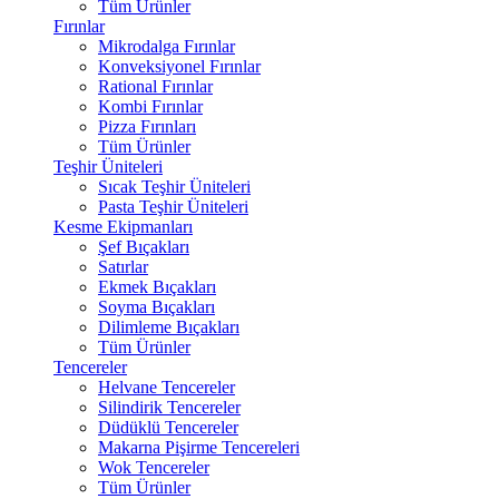
Tüm Ürünler
Fırınlar
Mikrodalga Fırınlar
Konveksiyonel Fırınlar
Rational Fırınlar
Kombi Fırınlar
Pizza Fırınları
Tüm Ürünler
Teşhir Üniteleri
Sıcak Teşhir Üniteleri
Pasta Teşhir Üniteleri
Kesme Ekipmanları
Şef Bıçakları
Satırlar
Ekmek Bıçakları
Soyma Bıçakları
Dilimleme Bıçakları
Tüm Ürünler
Tencereler
Helvane Tencereler
Silindirik Tencereler
Düdüklü Tencereler
Makarna Pişirme Tencereleri
Wok Tencereler
Tüm Ürünler