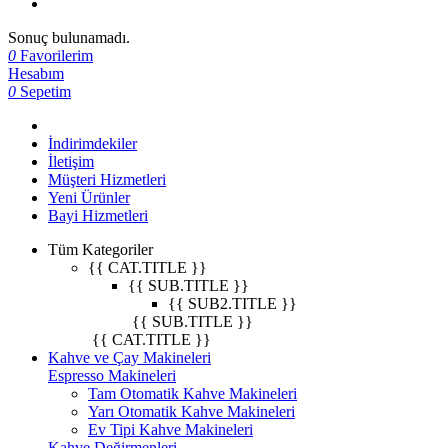
Sonuç bulunamadı.
0
Favorilerim
Hesabım
0
Sepetim
İndirimdekiler
İletişim
Müşteri Hizmetleri
Yeni Ürünler
Bayi Hizmetleri
Tüm Kategoriler
{{ CAT.TITLE }}
{{ SUB.TITLE }}
{{ SUB2.TITLE }}
{{ SUB.TITLE }}
{{ CAT.TITLE }}
Kahve ve Çay Makineleri
Espresso Makineleri
Tam Otomatik Kahve Makineleri
Yarı Otomatik Kahve Makineleri
Ev Tipi Kahve Makineleri
Kahve Değirmenleri