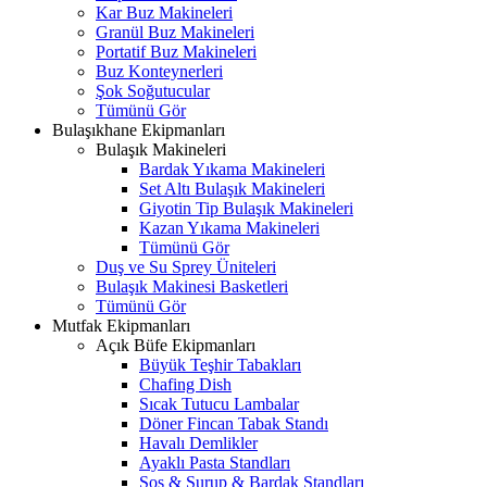
Kar Buz Makineleri
Granül Buz Makineleri
Portatif Buz Makineleri
Buz Konteynerleri
Şok Soğutucular
Tümünü Gör
Bulaşıkhane Ekipmanları
Bulaşık Makineleri
Bardak Yıkama Makineleri
Set Altı Bulaşık Makineleri
Giyotin Tip Bulaşık Makineleri
Kazan Yıkama Makineleri
Tümünü Gör
Duş ve Su Sprey Üniteleri
Bulaşık Makinesi Basketleri
Tümünü Gör
Mutfak Ekipmanları
Açık Büfe Ekipmanları
Büyük Teşhir Tabakları
Chafing Dish
Sıcak Tutucu Lambalar
Döner Fincan Tabak Standı
Havalı Demlikler
Ayaklı Pasta Standları
Sos & Şurup & Bardak Standları