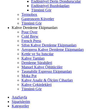
Endüstriyel Derin Dondurucular
Endüstriyel Buzdolapları
Tümünü Gör
Termobox
Gastronorm Küvetler
Tümünü Gör
Kahve Demleme Ekipmanları
Pour Over
Cold Brew
French Press
Sifon Kahve Demleme Ekipmanları
Aeropress Kahve Demleme Ekipmanları
Kettle ve Su Isıtıcılar
Kahve Tartıları
Demleme Sürahileri
Manuel Kahve Öğütücüler
Taşınabilir Espresso Ekipmanları
Moka Pot
Kahve Analiz & Ölçüm Cihazları
Kahve Çekirdekleri
Tümünü Gör
AnaSayfa
Siparişlerim
Kategoriler