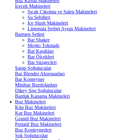
Buz Kırma Makineleri
İçecek Makineleri
Sıcak Çikolata ve Salep Makineleri
Su Sebilleri
Ice Slush Makineleri
Limonata Şerbet Ayran Makineleri
Barmen Setleri
Bar Shaker
Mojito Tokmağı
Bar Kaşıkları
Bar Ölçekleri
Bar Süzgeçleri
Şarap Soğutucular
Bar Blender Aksesuarları
Bar Konteyner
Minibar Buzdolapları
Dikey Şişe Soğutucular
Bardak Kapama Makineleri
Buz Makineleri
Küp Buz Makineleri
Kar Buz Makineleri
Granül Buz Makineleri
Portatif Buz Makineleri
Buz Konteynerleri
Şok Soğutucular