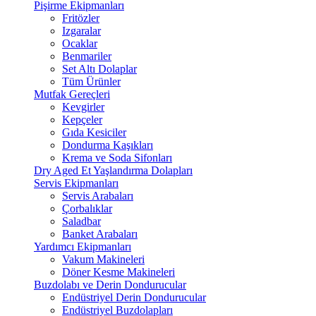
Pişirme Ekipmanları
Fritözler
Izgaralar
Ocaklar
Benmariler
Set Altı Dolaplar
Tüm Ürünler
Mutfak Gereçleri
Kevgirler
Kepçeler
Gıda Kesiciler
Dondurma Kaşıkları
Krema ve Soda Sifonları
Dry Aged Et Yaşlandırma Dolapları
Servis Ekipmanları
Servis Arabaları
Çorbalıklar
Saladbar
Banket Arabaları
Yardımcı Ekipmanları
Vakum Makineleri
Döner Kesme Makineleri
Buzdolabı ve Derin Dondurucular
Endüstriyel Derin Dondurucular
Endüstriyel Buzdolapları