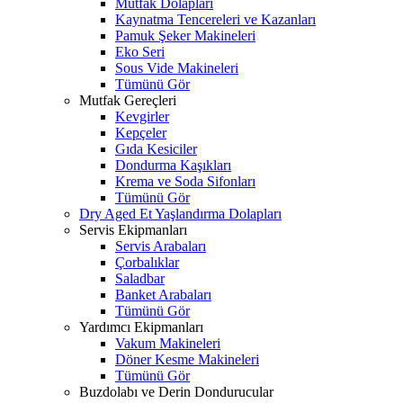
Mutfak Dolapları
Kaynatma Tencereleri ve Kazanları
Pamuk Şeker Makineleri
Eko Seri
Sous Vide Makineleri
Tümünü Gör
Mutfak Gereçleri
Kevgirler
Kepçeler
Gıda Kesiciler
Dondurma Kaşıkları
Krema ve Soda Sifonları
Tümünü Gör
Dry Aged Et Yaşlandırma Dolapları
Servis Ekipmanları
Servis Arabaları
Çorbalıklar
Saladbar
Banket Arabaları
Tümünü Gör
Yardımcı Ekipmanları
Vakum Makineleri
Döner Kesme Makineleri
Tümünü Gör
Buzdolabı ve Derin Dondurucular