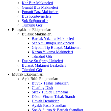
Kar Buz Makineleri
Granül Buz Makineleri
Portatif Buz Makineleri
Buz Konteynerleri
Şok Soğutucular
Tümünü Gör
Bulaşıkhane Ekipmanları
Bulaşık Makineleri
Bardak Yıkama Makineleri
Set Altı Bulaşık Makineleri
Giyotin Tip Bulaşık Makineleri
Kazan Yıkama Makineleri
Tümünü Gör
Duş ve Su Sprey Üniteleri
Bulaşık Makinesi Basketleri
Tümünü Gör
Mutfak Ekipmanları
Açık Büfe Ekipmanları
Büyük Teşhir Tabakları
Chafing Dish
Sıcak Tutucu Lambalar
Döner Fincan Tabak Standı
Havalı Demlikler
Ayaklı Pasta Standları
Sos & Şurup & Bardak Standları