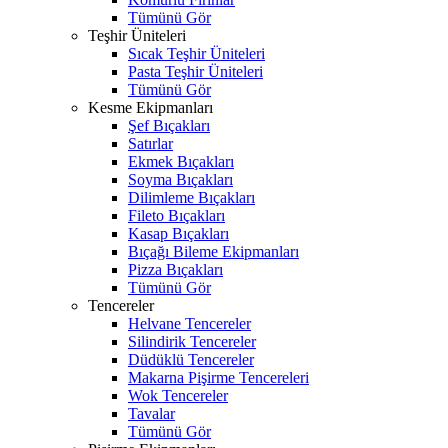
Tümünü Gör
Teşhir Üniteleri
Sıcak Teşhir Üniteleri
Pasta Teşhir Üniteleri
Tümünü Gör
Kesme Ekipmanları
Şef Bıçakları
Satırlar
Ekmek Bıçakları
Soyma Bıçakları
Dilimleme Bıçakları
Fileto Bıçakları
Kasap Bıçakları
Bıçağı Bileme Ekipmanları
Pizza Bıçakları
Tümünü Gör
Tencereler
Helvane Tencereler
Silindirik Tencereler
Düdüklü Tencereler
Makarna Pişirme Tencereleri
Wok Tencereler
Tavalar
Tümünü Gör