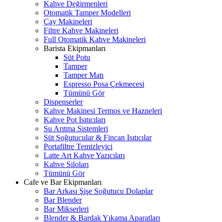
Kahve Değirmenleri
Otomatik Tamper Modelleri
Çay Makineleri
Filtre Kahve Makineleri
Full Otomatik Kahve Makineleri
Barista Ekipmanları
Süt Potu
Tamper
Tamper Matı
Espresso Posa Çekmecesi
Tümünü Gör
Dispenserler
Kahve Makinesi Termos ve Hazneleri
Kahve Pot Isıtıcıları
Su Arıtma Sistemleri
Süt Soğutucular & Fincan Isıtıcılar
Portafiltre Temizleyici
Latte Art Kahve Yazıcıları
Kahve Siloları
Tümünü Gör
Cafe ve Bar Ekipmanları
Bar Arkası Şişe Soğutucu Dolaplar
Bar Blender
Bar Mikserleri
Blender & Bardak Yıkama Aparatları