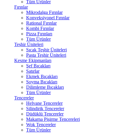
Tüm Ürünler
Fırınlar
Mikrodalga Fırınlar
Konveksiyonel Fırınlar
Rational Fırınlar
Kombi Fırınlar
Pizza Fırınları
Tüm Ürünler
Teşhir Üniteleri
Sıcak Teşhir Üniteleri
Pasta Teşhir Üniteleri
Kesme Ekipmanları
Şef Bıçakları
Satırlar
Ekmek Bıçakları
Soyma Bıçakları
Dilimleme Bıçakları
Tüm Ürünler
Tencereler
Helvane Tencereler
Silindirik Tencereler
Düdüklü Tencereler
Makarna Pişirme Tencereleri
Wok Tencereler
Tüm Ürünler