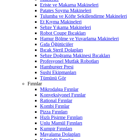
Erişte ve Makarna Makineleri
Patates Soyma Makineleri
Tulumba ve Köfte Şekillendirme Makineleri
Et Kıyma Makineleri
Sebze Yıkama Makineleri
Robot Coupe Bıçakları
Hamur Bölme ve Yuvarlama Makineleri
Gıda Öğütücüler
Bıçak Steril Dolapları
Sebze Doğrama Makinesi Bıçakları
Profesyonel Mutfak Robotları
Hamburger Presi
Sushi Ekipmanları
Tümünü Gör
Fırınlar
Mikrodalga Fırınlar
Konveksiyonel Fırınlar
Rational Fırınlar
Kombi Fırınlar
Pizza Fırınları
Hızlı Pişirme Fırınları
Unlu Mamül Fırınları
Kumpir Fırınları
Mayalama Dolapları
Kömürlü Fırınlar