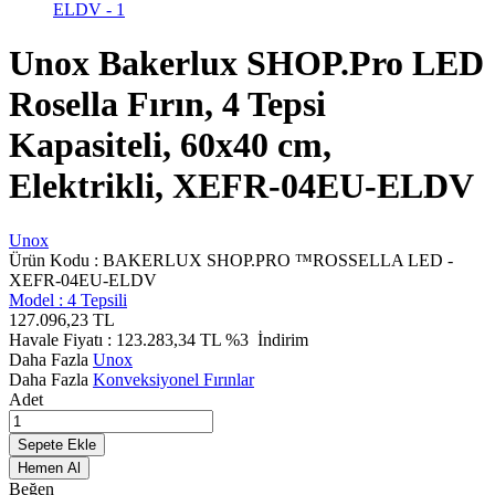
Unox Bakerlux SHOP.Pro LED
Rosella Fırın, 4 Tepsi
Kapasiteli, 60x40 cm,
Elektrikli, XEFR-04EU-ELDV
Unox
Ürün Kodu :
BAKERLUX SHOP.PRO ™ROSSELLA LED -
XEFR-04EU-ELDV
Model :
4 Tepsili
127.096,23
TL
Havale Fiyatı :
123.283,34
TL
%3
İndirim
Daha Fazla
Unox
Daha Fazla
Konveksiyonel Fırınlar
Adet
Sepete Ekle
Hemen Al
Beğen