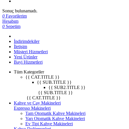
Sonuç bulunamadı.
0
Favorilerim
Hesabım
0
Sepetim
İndirimdekiler
İletişim
Müşteri Hizmetleri
Yeni Ürünler
Bayi Hizmetleri
Tüm Kategoriler
{{ CAT.TITLE }}
{{ SUB.TITLE }}
{{ SUB2.TITLE }}
{{ SUB.TITLE }}
{{ CAT.TITLE }}
Kahve ve Çay Makineleri
Espresso Makineleri
Tam Otomatik Kahve Makineleri
Yarı Otomatik Kahve Makineleri
Ev Tipi Kahve Makineleri
Kahve Değirmenleri