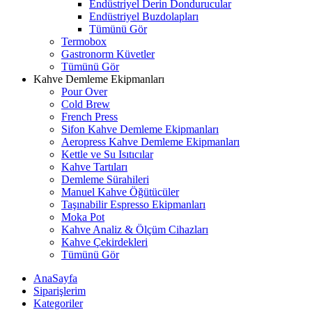
Endüstriyel Derin Dondurucular
Endüstriyel Buzdolapları
Tümünü Gör
Termobox
Gastronorm Küvetler
Tümünü Gör
Kahve Demleme Ekipmanları
Pour Over
Cold Brew
French Press
Sifon Kahve Demleme Ekipmanları
Aeropress Kahve Demleme Ekipmanları
Kettle ve Su Isıtıcılar
Kahve Tartıları
Demleme Sürahileri
Manuel Kahve Öğütücüler
Taşınabilir Espresso Ekipmanları
Moka Pot
Kahve Analiz & Ölçüm Cihazları
Kahve Çekirdekleri
Tümünü Gör
AnaSayfa
Siparişlerim
Kategoriler