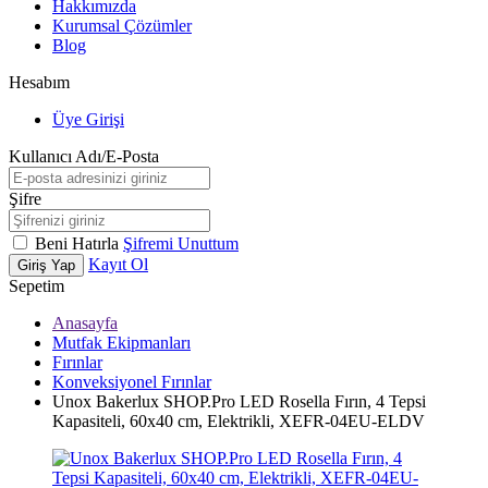
Hakkımızda
Kurumsal Çözümler
Blog
Hesabım
Üye Girişi
Kullanıcı Adı/E-Posta
Şifre
Beni Hatırla
Şifremi Unuttum
Kayıt Ol
Giriş Yap
Sepetim
Anasayfa
Mutfak Ekipmanları
Fırınlar
Konveksiyonel Fırınlar
Unox Bakerlux SHOP.Pro LED Rosella Fırın, 4 Tepsi
Kapasiteli, 60x40 cm, Elektrikli, XEFR-04EU-ELDV