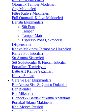
Otomatik Tamper Modelleri
Çay Makineleri
Filtre Kahve Makineleri
Full Otomatik Kahve Makineleri
Barista Ekipmanları
Süt Potu
Tamper
Tamper Matı
Espresso Posa Çekmecesi
Dispenserler
Kahve Makinesi Termos ve Hazneleri
Kahve Pot Isıtıcıları
Su Arıtma Sistemleri
Süt Soğutucular & Fincan Isıtıcılar
Portafiltre Temizleyici
Latte Art Kahve Yazıcıları
Kahve Siloları
Cafe ve Bar Ekipmanları
Bar Arkası Şişe Soğutucu Dolaplar
Bar Blender
Bar Mikserleri
Blender & Bardak Yıkama Aparatları
Portakal Sıkma Makineleri
Katı Meyve Presleri