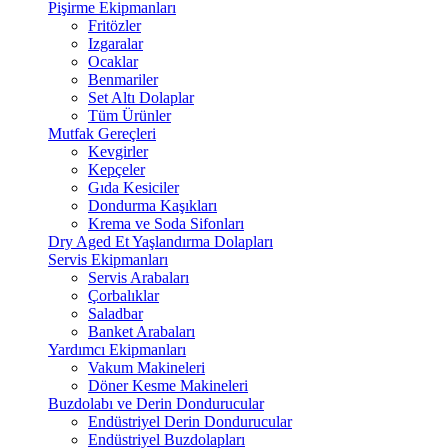
Pişirme Ekipmanları
Fritözler
Izgaralar
Ocaklar
Benmariler
Set Altı Dolaplar
Tüm Ürünler
Mutfak Gereçleri
Kevgirler
Kepçeler
Gıda Kesiciler
Dondurma Kaşıkları
Krema ve Soda Sifonları
Dry Aged Et Yaşlandırma Dolapları
Servis Ekipmanları
Servis Arabaları
Çorbalıklar
Saladbar
Banket Arabaları
Yardımcı Ekipmanları
Vakum Makineleri
Döner Kesme Makineleri
Buzdolabı ve Derin Dondurucular
Endüstriyel Derin Dondurucular
Endüstriyel Buzdolapları