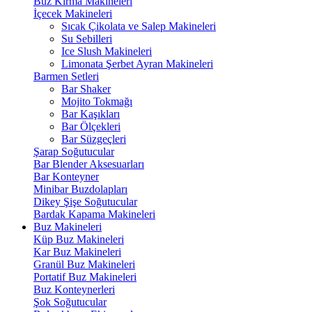
Buz Kırma Makineleri
İçecek Makineleri
Sıcak Çikolata ve Salep Makineleri
Su Sebilleri
Ice Slush Makineleri
Limonata Şerbet Ayran Makineleri
Barmen Setleri
Bar Shaker
Mojito Tokmağı
Bar Kaşıkları
Bar Ölçekleri
Bar Süzgeçleri
Şarap Soğutucular
Bar Blender Aksesuarları
Bar Konteyner
Minibar Buzdolapları
Dikey Şişe Soğutucular
Bardak Kapama Makineleri
Buz Makineleri
Küp Buz Makineleri
Kar Buz Makineleri
Granül Buz Makineleri
Portatif Buz Makineleri
Buz Konteynerleri
Şok Soğutucular