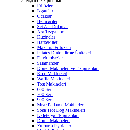
Pişirme Ekipmanları
Fritözler
Izgaralar
Ocaklar
Benmariler
Set Altı Dolaplar
Ara Tezgahlar
Kuzineler
Barbeküler
Makarna Fritözleri
Patates Dinlendirme Üniteleri
Davlumbazlar
Salamander
Döner Makineleri ve Ekipmanları
Krep Makineleri
Waffle Makineleri
Tost Makineleri
600 Seri
700 Seri
900 Seri
Mısır Patlatma Makineleri
Sosis Hot Dog Makineleri
Kafeterya Ekipmanları
Donut Makineleri
Yumurta Pişiriciler