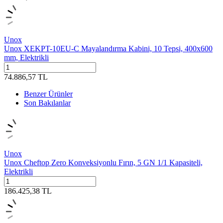
Unox
Unox XEKPT-10EU-C Mayalandırma Kabini, 10 Tepsi, 400x600
mm, Elektrikli
74.886,57
TL
Benzer Ürünler
Son Bakılanlar
Unox
Unox Cheftop Zero Konveksiyonlu Fırın, 5 GN 1/1 Kapasiteli,
Elektrikli
186.425,38
TL