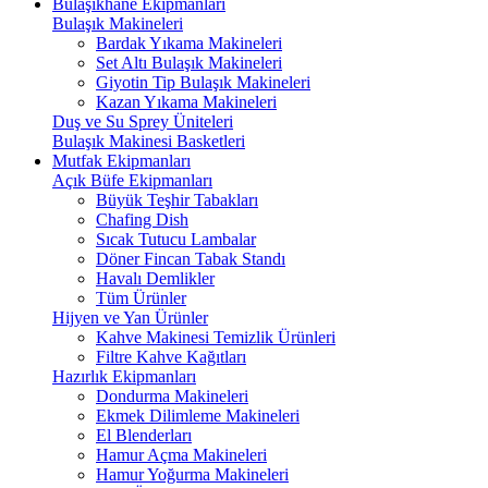
Bulaşıkhane Ekipmanları
Bulaşık Makineleri
Bardak Yıkama Makineleri
Set Altı Bulaşık Makineleri
Giyotin Tip Bulaşık Makineleri
Kazan Yıkama Makineleri
Duş ve Su Sprey Üniteleri
Bulaşık Makinesi Basketleri
Mutfak Ekipmanları
Açık Büfe Ekipmanları
Büyük Teşhir Tabakları
Chafing Dish
Sıcak Tutucu Lambalar
Döner Fincan Tabak Standı
Havalı Demlikler
Tüm Ürünler
Hijyen ve Yan Ürünler
Kahve Makinesi Temizlik Ürünleri
Filtre Kahve Kağıtları
Hazırlık Ekipmanları
Dondurma Makineleri
Ekmek Dilimleme Makineleri
El Blenderları
Hamur Açma Makineleri
Hamur Yoğurma Makineleri