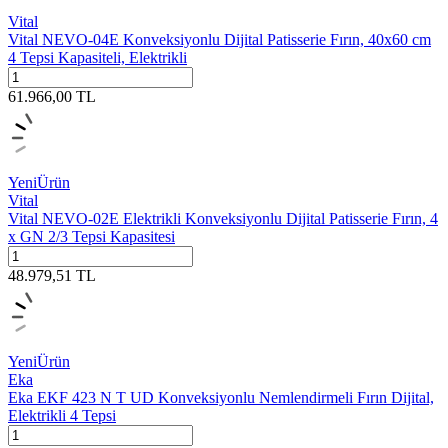
Vital
Vital NEVO-04E Konveksiyonlu Dijital Patisserie Fırın, 40x60 cm
4 Tepsi Kapasiteli, Elektrikli
61.966,00
TL
Yeni
Ürün
Vital
Vital NEVO-02E Elektrikli Konveksiyonlu Dijital Patisserie Fırın, 4
x GN 2/3 Tepsi Kapasitesi
48.979,51
TL
Yeni
Ürün
Eka
Eka EKF 423 N T UD Konveksiyonlu Nemlendirmeli Fırın Dijital,
Elektrikli 4 Tepsi