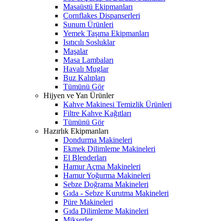
Masaüstü Ekipmanları
Cornflakes Dispanserleri
Sunum Ürünleri
Yemek Taşıma Ekipmanları
Isıtıcılı Sosluklar
Maşalar
Masa Lambaları
Havalı Muglar
Buz Kalıpları
Tümünü Gör
Hijyen ve Yan Ürünler
Kahve Makinesi Temizlik Ürünleri
Filtre Kahve Kağıtları
Tümünü Gör
Hazırlık Ekipmanları
Dondurma Makineleri
Ekmek Dilimleme Makineleri
El Blenderları
Hamur Açma Makineleri
Hamur Yoğurma Makineleri
Sebze Doğrama Makineleri
Gıda - Sebze Kurutma Makineleri
Püre Makineleri
Gıda Dilimleme Makineleri
Mikserler