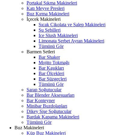
Portakal Sıkma Makineleri
Katı Meyve Presleri
Buz Kırma Makineleri
İçecek Makineleri
Sıcak Çikolata ve Salep Makineleri
Su Sebilleri
Ice Slush Makineleri
Limonata Şerbet Ayran Makineleri
Tümünü Gör
Barmen Setleri
Bar Shaker
Mojito Tokmağı
Bar Kaşıkları
Bar Ölçekleri
Bar Süzgeçleri
Tümünü Gör
Şarap Soğutucular
Bar Blender Aksesuarları
Bar Konteyner
Minibar Buzdolapları
Dikey Şişe Soğutucular
Bardak Kapama Makineleri
Tümünü Gör
Buz Makineleri
Küp Buz Makineleri