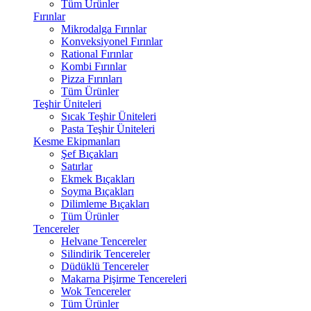
Tüm Ürünler
Fırınlar
Mikrodalga Fırınlar
Konveksiyonel Fırınlar
Rational Fırınlar
Kombi Fırınlar
Pizza Fırınları
Tüm Ürünler
Teşhir Üniteleri
Sıcak Teşhir Üniteleri
Pasta Teşhir Üniteleri
Kesme Ekipmanları
Şef Bıçakları
Satırlar
Ekmek Bıçakları
Soyma Bıçakları
Dilimleme Bıçakları
Tüm Ürünler
Tencereler
Helvane Tencereler
Silindirik Tencereler
Düdüklü Tencereler
Makarna Pişirme Tencereleri
Wok Tencereler
Tüm Ürünler