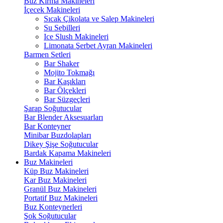
Buz Kırma Makineleri
İçecek Makineleri
Sıcak Çikolata ve Salep Makineleri
Su Sebilleri
Ice Slush Makineleri
Limonata Şerbet Ayran Makineleri
Barmen Setleri
Bar Shaker
Mojito Tokmağı
Bar Kaşıkları
Bar Ölçekleri
Bar Süzgeçleri
Şarap Soğutucular
Bar Blender Aksesuarları
Bar Konteyner
Minibar Buzdolapları
Dikey Şişe Soğutucular
Bardak Kapama Makineleri
Buz Makineleri
Küp Buz Makineleri
Kar Buz Makineleri
Granül Buz Makineleri
Portatif Buz Makineleri
Buz Konteynerleri
Şok Soğutucular