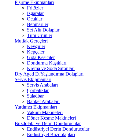
Pişirme Ekipmanları
Fritözler
Izgaralar
Ocaklar
Benmariler
Set Altı Dolaplar
Tüm Ürünler
Mutfak Gereçleri
Kevgirler
Kepçeler
Gıda Kesiciler
Dondurma Kaşıkları
Krema ve Soda Sifonları
Dry Aged Et Yaşlandırma Dolapları
Servis Ekipmanları
Servis Arabaları
Çorbalıklar
Saladbar
Banket Arabaları
Yardımcı Ekipmanları
Vakum Makineleri
Döner Kesme Makineleri
Buzdolabı ve Derin Dondurucular
Endüstriyel Derin Dondurucular
Endüstriyel Buzdolapları