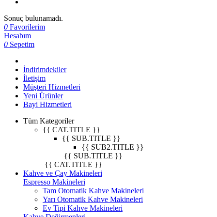
Sonuç bulunamadı.
0
Favorilerim
Hesabım
0
Sepetim
İndirimdekiler
İletişim
Müşteri Hizmetleri
Yeni Ürünler
Bayi Hizmetleri
Tüm Kategoriler
{{ CAT.TITLE }}
{{ SUB.TITLE }}
{{ SUB2.TITLE }}
{{ SUB.TITLE }}
{{ CAT.TITLE }}
Kahve ve Çay Makineleri
Espresso Makineleri
Tam Otomatik Kahve Makineleri
Yarı Otomatik Kahve Makineleri
Ev Tipi Kahve Makineleri
Kahve Değirmenleri