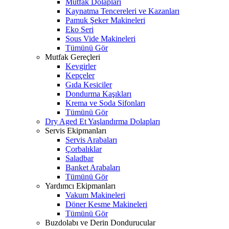
Mutfak Dolapları
Kaynatma Tencereleri ve Kazanları
Pamuk Şeker Makineleri
Eko Seri
Sous Vide Makineleri
Tümünü Gör
Mutfak Gereçleri
Kevgirler
Kepçeler
Gıda Kesiciler
Dondurma Kaşıkları
Krema ve Soda Sifonları
Tümünü Gör
Dry Aged Et Yaşlandırma Dolapları
Servis Ekipmanları
Servis Arabaları
Çorbalıklar
Saladbar
Banket Arabaları
Tümünü Gör
Yardımcı Ekipmanları
Vakum Makineleri
Döner Kesme Makineleri
Tümünü Gör
Buzdolabı ve Derin Dondurucular