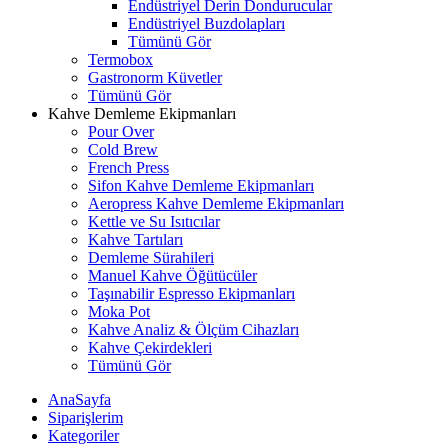
Endüstriyel Derin Dondurucular
Endüstriyel Buzdolapları
Tümünü Gör
Termobox
Gastronorm Küvetler
Tümünü Gör
Kahve Demleme Ekipmanları
Pour Over
Cold Brew
French Press
Sifon Kahve Demleme Ekipmanları
Aeropress Kahve Demleme Ekipmanları
Kettle ve Su Isıtıcılar
Kahve Tartıları
Demleme Sürahileri
Manuel Kahve Öğütücüler
Taşınabilir Espresso Ekipmanları
Moka Pot
Kahve Analiz & Ölçüm Cihazları
Kahve Çekirdekleri
Tümünü Gör
AnaSayfa
Siparişlerim
Kategoriler