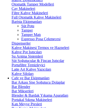
Otomatik Tamper Modelleri
Çay Makineleri
Filtre Kahve Makineleri
Full Otomatik Kahve Makineleri
Barista Ekipmanları
Süt Potu
Tamper
Tamper Matı
Espresso Posa Çekmecesi
Dispenserler
Kahve Makinesi Termos ve Hazneleri
Kahve Pot Isıtıcıları
Su Arıtma Sistemleri
Süt Soğutucular & Fincan Isıtıcılar
Portafiltre Temizleyici
Latte Art Kahve Yazıcıları
Kahve Siloları
Cafe ve Bar Ekipmanları
Bar Arkası Şişe Soğutucu Dolaplar
Bar Blender
Bar Mikserleri
Blender & Bardak Yıkama Aparatları
Portakal Sıkma Makineleri
Katı Meyve Presleri