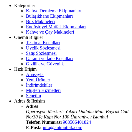
Kategoriler
Kahve Demleme Ekipmanları
Bulaşıkhane Ekipmanları
Buz Makineleri
Endüstriyel Mutfak Ekipmanları
Kahve ve Çay Makineleri
Önemli Bilgiler
Teslimat Koşulları
Üyelik Sözleşmesi
Satış Sözleşmesi
Garanti ve İade Koşulları
Gizlilik ve Güvenlik
Hızlı Erişim
Anasayfa
Yeni Ürünler
İndirimdekiler
Müşteri Hizmetleri
Sepetim
Adres & İletişim
Adres
Operasyon Merkezi: Yukarı Dudullu Mah. Bayrak Cad.
No:30 İç Kapı No: 100 Ümraniye / İstanbul
Telefon Numarası
908506401824
E-Posta
info@antmutfak.com