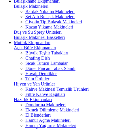
Bulaşıkhane Ekipmanları
Bulaşık Makineleri
Bardak Yıkama Makineleri
Set Altı Bulaşık Makineleri
Giyotin Tip Bulaşık Makineleri
Kazan Yıkama Makineleri
Duş ve Su Sprey Üniteleri
Bulaşık Makinesi Basketleri
Mutfak Ekipmanları
Açık Büfe Ekipmanları
Büyük Teşhir Tabakları
Chafing Dish
Sıcak Tutucu Lambalar
Döner Fincan Tabak Standı
Havalı Demlikler
Tüm Ürünler
Hijyen ve Yan Ürünler
Kahve Makinesi Temizlik Ürünleri
Filtre Kahve Kağıtları
Hazırlık Ekipmanları
Dondurma Makineleri
Ekmek Dilimleme Makineleri
El Blenderları
Hamur Açma Makineleri
Hamur Yoğurma Makineleri