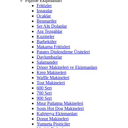
Pişirme Ekipmanları
Fritözler
Izgaralar
Ocaklar
Benmariler
Set Altı Dolaplar
Ara Tezgahlar
Kuzineler
Barbeküler
Makarna Fritözleri
Patates Dinlendirme Üniteleri
Davlumbazlar
Salamander
Döner Makineleri ve Ekipmanları
Krep Makineleri
Waffle Makineleri
Tost Makineleri
600 Seri
700 Seri
900 Seri
Mısır Patlatma Makineleri
Sosis Hot Dog Makineleri
Kafeterya Ekipmanları
Donut Makineleri
Yumurta Pişiriciler