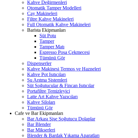
Kahve Değirmenleri
Otomatik Tamper Modelleri
Çay Makineleri
Filtre Kahve Makineleri
Full Otomatik Kahve Makineleri
Barista Ekipmanları
Süt Potu
Tamper
Tamper Matı
Espresso Posa Çekmecesi
Tümünü Gör
Dispenserler
Kahve Makinesi Termos ve Hazneleri
Kahve Pot Isıtıcıları
Su Arıtma Sistemleri
Süt Soğutucular & Fincan Isıtıcılar
Portafiltre Temizleyici
Latte Art Kahve Yazıcıları
Kahve Siloları
Tümünü Gör
Cafe ve Bar Ekipmanları
Bar Arkası Şişe Soğutucu Dolaplar
Bar Blender
Bar Mikserleri
Blender & Bardak Yıkama Aparatları