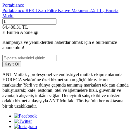
Portabianco
Portabianco RFKTX25 Filtre Kahve Makinesi 2.5 LT , Barista
Modu
64.486,31
TL
E-Bülten Aboneliği
Kampanya ve yeniliklerden haberdar olmak için e-bültenimize
abone olun!
Kayıt Ol
ANT Mutfak , profesyonel ve endüstriyel mutfak ekipmanlarında
HORECA sektörüne özel hizmet sunan güçlü bir e-ticaret
markasıdır. Yerli ve dünya çapında tanınmış markaları tek çatı altında
buluşturarak; kafe, restoran, otel ve işletmelere hızlı, güvenilir ve
avantajlı alışveriş imkânı sağlar. Deneyimli satış ekibi ve müşteri
odaklı hizmet anlayışıyla ANT Mutfak, Türkiye’nin her noktasına
bir tık uzaklıktadır.