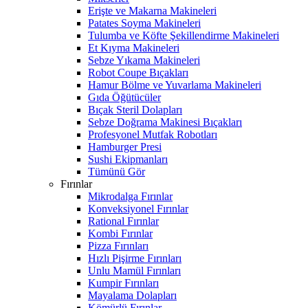
Erişte ve Makarna Makineleri
Patates Soyma Makineleri
Tulumba ve Köfte Şekillendirme Makineleri
Et Kıyma Makineleri
Sebze Yıkama Makineleri
Robot Coupe Bıçakları
Hamur Bölme ve Yuvarlama Makineleri
Gıda Öğütücüler
Bıçak Steril Dolapları
Sebze Doğrama Makinesi Bıçakları
Profesyonel Mutfak Robotları
Hamburger Presi
Sushi Ekipmanları
Tümünü Gör
Fırınlar
Mikrodalga Fırınlar
Konveksiyonel Fırınlar
Rational Fırınlar
Kombi Fırınlar
Pizza Fırınları
Hızlı Pişirme Fırınları
Unlu Mamül Fırınları
Kumpir Fırınları
Mayalama Dolapları
Kömürlü Fırınlar