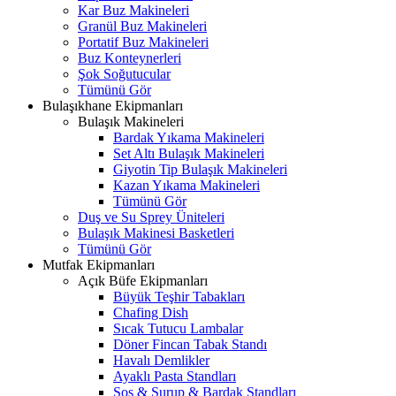
Kar Buz Makineleri
Granül Buz Makineleri
Portatif Buz Makineleri
Buz Konteynerleri
Şok Soğutucular
Tümünü Gör
Bulaşıkhane Ekipmanları
Bulaşık Makineleri
Bardak Yıkama Makineleri
Set Altı Bulaşık Makineleri
Giyotin Tip Bulaşık Makineleri
Kazan Yıkama Makineleri
Tümünü Gör
Duş ve Su Sprey Üniteleri
Bulaşık Makinesi Basketleri
Tümünü Gör
Mutfak Ekipmanları
Açık Büfe Ekipmanları
Büyük Teşhir Tabakları
Chafing Dish
Sıcak Tutucu Lambalar
Döner Fincan Tabak Standı
Havalı Demlikler
Ayaklı Pasta Standları
Sos & Şurup & Bardak Standları