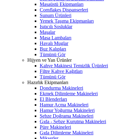
Masaüstü Ekipmanları
Cornflakes Dispanserleri
Sunum Ürünleri
Yemek Taşıma Ekipmanları
Isıtıcılı Sosluklar
Maşalar
Masa Lambaları
Havalı Muglar
Buz Kalıpları
Tümünü Gör
Hijyen ve Yan Ürünler
Kahve Makinesi Temizlik Ürünleri
Filtre Kahve Kağıtları
Tümünü Gör
Hazırlık Ekipmanları
Dondurma Makineleri
Ekmek Dilimleme Makineleri
El Blenderları
Hamur Açma Makineleri
Hamur Yoğurma Makineleri
Sebze Doğrama Makineleri
Gıda - Sebze Kurutma Makineleri
Püre Makineleri
Gıda Dilimleme Makineleri
Mikserler