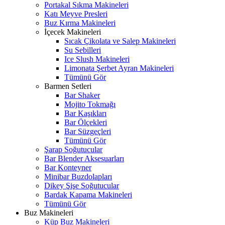
Portakal Sıkma Makineleri
Katı Meyve Presleri
Buz Kırma Makineleri
İçecek Makineleri
Sıcak Çikolata ve Salep Makineleri
Su Sebilleri
Ice Slush Makineleri
Limonata Şerbet Ayran Makineleri
Tümünü Gör
Barmen Setleri
Bar Shaker
Mojito Tokmağı
Bar Kaşıkları
Bar Ölçekleri
Bar Süzgeçleri
Tümünü Gör
Şarap Soğutucular
Bar Blender Aksesuarları
Bar Konteyner
Minibar Buzdolapları
Dikey Şişe Soğutucular
Bardak Kapama Makineleri
Tümünü Gör
Buz Makineleri
Küp Buz Makineleri