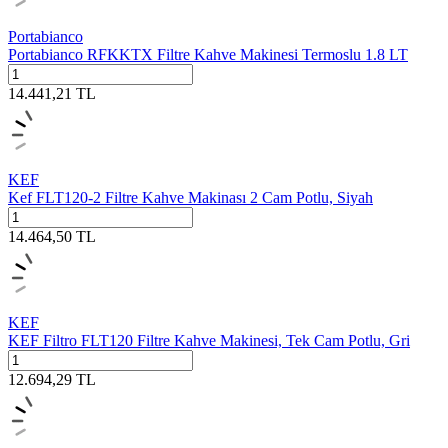
Portabianco
Portabianco RFKKTX Filtre Kahve Makinesi Termoslu 1.8 LT
14.441,21
TL
KEF
Kef FLT120-2 Filtre Kahve Makinası 2 Cam Potlu, Siyah
14.464,50
TL
KEF
KEF Filtro FLT120 Filtre Kahve Makinesi, Tek Cam Potlu, Gri
12.694,29
TL