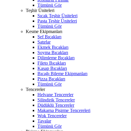
Tümünü Gör
Teşhir Üniteleri
Sıcak Teşhir Üniteleri
Pasta Teşhir Üniteleri
Tümünü Gör
Kesme Ekipmanları
Şef Bıçakları
Satırlar
Ekmek Bıçakları
Soyma Bıçakları
Dilimleme Bıçakları
Fileto Bıçakları
Kasap Bıçakları
Bıçağı Bileme Ekipmanları
Pizza Bıçakları
Tümünü Gör
Tencereler
Helvane Tencereler
Silindirik Tencereler
Düdüklü Tencereler
Makarna Pişirme Tencereleri
Wok Tencereler
Tavalar
Tümünü Gör