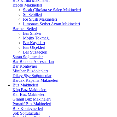
Buz Kırma Makineleri
İçecek Makineleri
Sıcak Çikolata ve Salep Makineleri
Su Sebilleri
Ice Slush Makineleri
Limonata Şerbet Ayran Makineleri
Barmen Setleri
Bar Shaker
Mojito Tokmağı
Bar Kaşıkları
Bar Ölçekleri
Bar Süzgeçleri
Şarap Soğutucular
Bar Blender Aksesuarları
Bar Konteyner
Minibar Buzdolapları
Dikey Şişe Soğutucular
Bardak Kapama Makineleri
Buz Makineleri
Küp Buz Makineleri
Kar Buz Makineleri
Granül Buz Makineleri
Portatif Buz Makineleri
Buz Konteynerleri
Şok Soğutucular