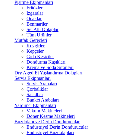
Pişirme Ekipmanları
Fritözler
Izgaralar
Ocaklar
Benmariler
Set Altı Dolaplar
Tüm Ürünler
Mutfak Gereçleri
Kevgirler
Kepçeler
Gıda Kesiciler
Dondurma Kaşıkları
Krema ve Soda Sifonları
Dry Aged Et Yaşlandırma Dolapları
Servis Ekipmanları
Servis Arabaları
Çorbalıklar
Saladbar
Banket Arabaları
Yardımcı Ekipmanları
Vakum Makineleri
Döner Kesme Makineleri
Buzdolabı ve Derin Dondurucular
Endüstriyel Derin Dondurucular
Endüstriyel Buzdolapları