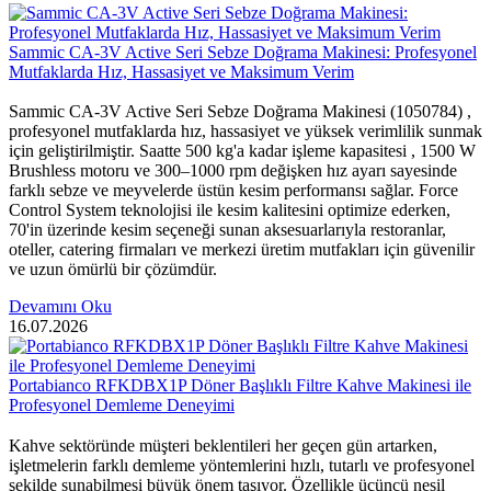
Sammic CA-3V Active Seri Sebze Doğrama Makinesi: Profesyonel
Mutfaklarda Hız, Hassasiyet ve Maksimum Verim
Sammic CA-3V Active Seri Sebze Doğrama Makinesi (1050784) ,
profesyonel mutfaklarda hız, hassasiyet ve yüksek verimlilik sunmak
için geliştirilmiştir. Saatte 500 kg'a kadar işleme kapasitesi , 1500 W
Brushless motoru ve 300–1000 rpm değişken hız ayarı sayesinde
farklı sebze ve meyvelerde üstün kesim performansı sağlar. Force
Control System teknolojisi ile kesim kalitesini optimize ederken,
70'in üzerinde kesim seçeneği sunan aksesuarlarıyla restoranlar,
oteller, catering firmaları ve merkezi üretim mutfakları için güvenilir
ve uzun ömürlü bir çözümdür.
Devamını Oku
16.07.2026
Portabianco RFKDBX1P Döner Başlıklı Filtre Kahve Makinesi ile
Profesyonel Demleme Deneyimi
Kahve sektöründe müşteri beklentileri her geçen gün artarken,
işletmelerin farklı demleme yöntemlerini hızlı, tutarlı ve profesyonel
şekilde sunabilmesi büyük önem taşıyor. Özellikle üçüncü nesil