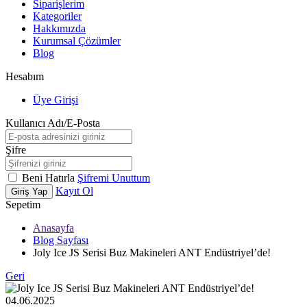
Siparişlerim
Kategoriler
Hakkımızda
Kurumsal Çözümler
Blog
Hesabım
Üye Girişi
Kullanıcı Adı/E-Posta
Şifre
Beni Hatırla
Şifremi Unuttum
Kayıt Ol
Giriş Yap
Sepetim
Anasayfa
Blog Sayfası
Joly Ice JS Serisi Buz Makineleri ANT Endüstriyel’de!
Geri
04.06.2025