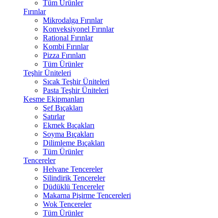
Tüm Ürünler
Fırınlar
Mikrodalga Fırınlar
Konveksiyonel Fırınlar
Rational Fırınlar
Kombi Fırınlar
Pizza Fırınları
Tüm Ürünler
Teşhir Üniteleri
Sıcak Teşhir Üniteleri
Pasta Teşhir Üniteleri
Kesme Ekipmanları
Şef Bıçakları
Satırlar
Ekmek Bıçakları
Soyma Bıçakları
Dilimleme Bıçakları
Tüm Ürünler
Tencereler
Helvane Tencereler
Silindirik Tencereler
Düdüklü Tencereler
Makarna Pişirme Tencereleri
Wok Tencereler
Tüm Ürünler