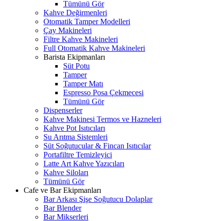
Tümünü Gör
Kahve Değirmenleri
Otomatik Tamper Modelleri
Çay Makineleri
Filtre Kahve Makineleri
Full Otomatik Kahve Makineleri
Barista Ekipmanları
Süt Potu
Tamper
Tamper Matı
Espresso Posa Çekmecesi
Tümünü Gör
Dispenserler
Kahve Makinesi Termos ve Hazneleri
Kahve Pot Isıtıcıları
Su Arıtma Sistemleri
Süt Soğutucular & Fincan Isıtıcılar
Portafiltre Temizleyici
Latte Art Kahve Yazıcıları
Kahve Siloları
Tümünü Gör
Cafe ve Bar Ekipmanları
Bar Arkası Şişe Soğutucu Dolaplar
Bar Blender
Bar Mikserleri