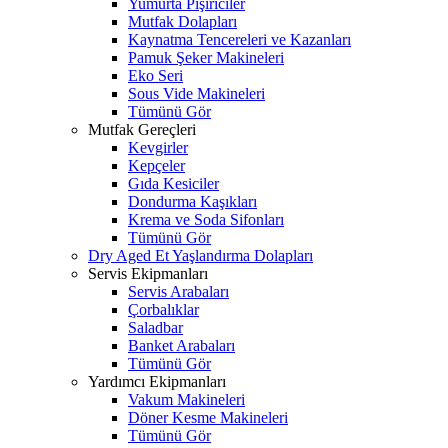
Yumurta Pişiriciler
Mutfak Dolapları
Kaynatma Tencereleri ve Kazanları
Pamuk Şeker Makineleri
Eko Seri
Sous Vide Makineleri
Tümünü Gör
Mutfak Gereçleri
Kevgirler
Kepçeler
Gıda Kesiciler
Dondurma Kaşıkları
Krema ve Soda Sifonları
Tümünü Gör
Dry Aged Et Yaşlandırma Dolapları
Servis Ekipmanları
Servis Arabaları
Çorbalıklar
Saladbar
Banket Arabaları
Tümünü Gör
Yardımcı Ekipmanları
Vakum Makineleri
Döner Kesme Makineleri
Tümünü Gör