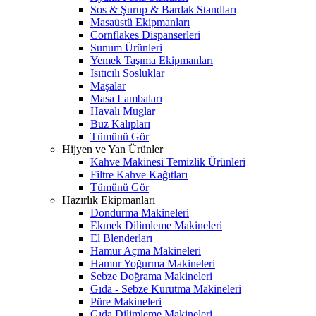
Sos & Şurup & Bardak Standları
Masaüstü Ekipmanları
Cornflakes Dispanserleri
Sunum Ürünleri
Yemek Taşıma Ekipmanları
Isıtıcılı Sosluklar
Maşalar
Masa Lambaları
Havalı Muglar
Buz Kalıpları
Tümünü Gör
Hijyen ve Yan Ürünler
Kahve Makinesi Temizlik Ürünleri
Filtre Kahve Kağıtları
Tümünü Gör
Hazırlık Ekipmanları
Dondurma Makineleri
Ekmek Dilimleme Makineleri
El Blenderları
Hamur Açma Makineleri
Hamur Yoğurma Makineleri
Sebze Doğrama Makineleri
Gıda - Sebze Kurutma Makineleri
Püre Makineleri
Gıda Dilimleme Makineleri