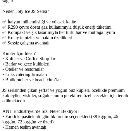
sağlar.
Neden Joly Ice JS Serisi?
✅ İtalyan mühendisliği ve yüksek kalite
✅ R290 çevre dostu gaz kullanımıyla düşük enerji tüketimi
✅ Kompakt ve şık tasarımıyla her türlü bar ve mutfağa uyum
✅ Kolay temizlik ve bakım özellikleri
✅ Sessiz çalışma avantajı
Kimler İçin İdeal?
• Kafeler ve Coffee Shop’lar
• Barlar ve gece kulüpleri
• Oteller ve restoranlar
• Lüks catering firmaları
• Butik oteller ve beach club’lar
JS serisinden çıkan şeffaf ve yoğun buz küpleri, özellikle premium
kokteyller, viskiler, soğuk sunum gerektiren özel içecekler için tercih
edilmektedir.
ANT Endüstriyel’de Sizi Neler Bekliyor?
• Farklı kapasitelerde günlük üretim seçenekleri (38 kg/gün, 46
kg/gün, 72 kg/gün ve üzeri)
• Hemen teslim avantajı