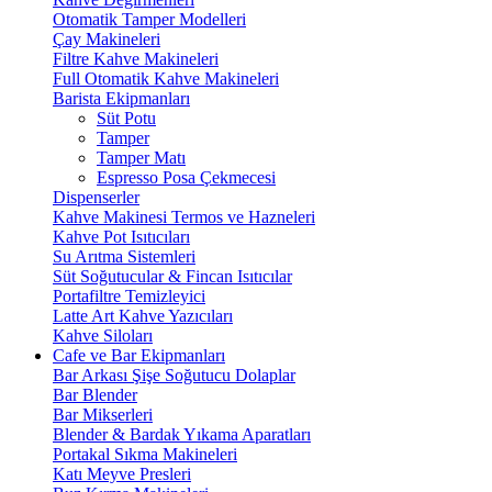
Otomatik Tamper Modelleri
Çay Makineleri
Filtre Kahve Makineleri
Full Otomatik Kahve Makineleri
Barista Ekipmanları
Süt Potu
Tamper
Tamper Matı
Espresso Posa Çekmecesi
Dispenserler
Kahve Makinesi Termos ve Hazneleri
Kahve Pot Isıtıcıları
Su Arıtma Sistemleri
Süt Soğutucular & Fincan Isıtıcılar
Portafiltre Temizleyici
Latte Art Kahve Yazıcıları
Kahve Siloları
Cafe ve Bar Ekipmanları
Bar Arkası Şişe Soğutucu Dolaplar
Bar Blender
Bar Mikserleri
Blender & Bardak Yıkama Aparatları
Portakal Sıkma Makineleri
Katı Meyve Presleri