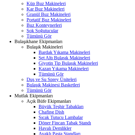
Küp Buz Makineleri
Kar Buz Makineleri
Granül Buz Makineleri
Portatif Buz Makineleri
Buz Konteynerleri
Şok Soğutucular
Tümünü Gör
Bulaşıkhane Ekipmanları
Bulaşık Makineleri
Bardak Yıkama Makineleri
Set Altı Bulaşık Makineleri
Giyotin Tip Bulaşık Makineleri
Kazan Yıkama Makineleri
Tümünü Gör
Duş ve Su Sprey Üniteleri
Bulaşık Makinesi Basketleri
Tümünü Gör
Mutfak Ekipmanları
Açık Büfe Ekipmanları
Büyük Teşhir Tabakları
Chafing Dish
Sıcak Tutucu Lambalar
Döner Fincan Tabak Standı
Havalı Demlikler
Ayaklı Pasta Standları