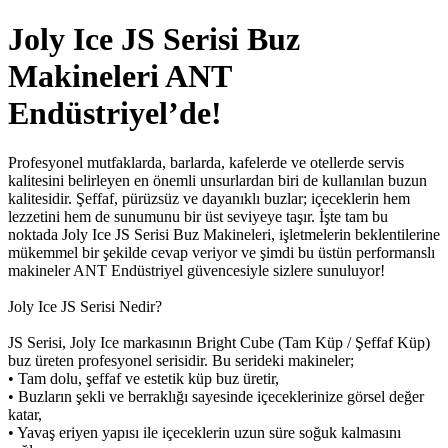
Joly Ice JS Serisi Buz
Makineleri ANT
Endüstriyel’de!
Profesyonel mutfaklarda, barlarda, kafelerde ve otellerde servis
kalitesini belirleyen en önemli unsurlardan biri de kullanılan buzun
kalitesidir. Şeffaf, pürüzsüz ve dayanıklı buzlar; içeceklerin hem
lezzetini hem de sunumunu bir üst seviyeye taşır. İşte tam bu
noktada Joly Ice JS Serisi Buz Makineleri, işletmelerin beklentilerine
mükemmel bir şekilde cevap veriyor ve şimdi bu üstün performanslı
makineler ANT Endüstriyel güvencesiyle sizlere sunuluyor!
Joly Ice JS Serisi Nedir?
JS Serisi, Joly Ice markasının Bright Cube (Tam Küp / Şeffaf Küp)
buz üreten profesyonel serisidir. Bu serideki makineler;
• Tam dolu, şeffaf ve estetik küp buz üretir,
• Buzların şekli ve berraklığı sayesinde içeceklerinize görsel değer
katar,
• Yavaş eriyen yapısı ile içeceklerin uzun süre soğuk kalmasını