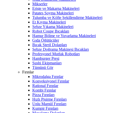
Mikserler
Erişte ve Makarna Makineleri
Patates Soyma Makineleri
Tulumba ve Köfte Şekillendirme Makineleri
Et Kıyma Makineleri
Sebze Yıkama Makineleri
Robot Coupe Bıçakları
Hamur Bölme ve Yuvarlama Makineleri
Gıda Öğütücüler
Bıçak Steril Dolapları
Sebze Doğrama Makinesi Bıçakları
Profesyonel Mutfak Robotları
Hamburger Presi
Sushi Ekipmanları
Tümünü Gör
Fırınlar
Mikrodalga Fırınlar
Konveksiyonel Fırınlar
Rational Fırınlar
Kombi Fırınlar
Pizza Fırınları
Hızlı Pişirme Fırınları
Unlu Mamül Fırınları
Kumpir Fırınları
Mayalama Dolapları