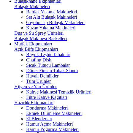
Bulaşıkhane Ekipmanları
Bulaşık Makineleri
Bardak Yıkama Makineleri
Set Altı Bulaşık Makineleri
Giyotin Tip Bulaşık Makineleri
Kazan Yıkama Makineleri
Duş ve Su Sprey Üniteleri
Bulaşık Makinesi Basketleri
Mutfak Ekipmanları
Açık Büfe Ekipmanları
Büyük Teşhir Tabakları
Chafing Dish
Sıcak Tutucu Lambalar
Döner Fincan Tabak Standı
Havalı Demlikler
Tüm Ürünler
Hijyen ve Yan Ürünler
Kahve Makinesi Temizlik Ürünleri
Filtre Kahve Kağıtları
Hazırlık Ekipmanları
Dondurma Makineleri
Ekmek Dilimleme Makineleri
El Blenderları
Hamur Açma Makineleri
Hamur Yoğurma Makineleri