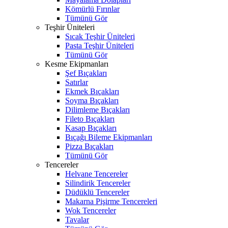
Kömürlü Fırınlar
Tümünü Gör
Teşhir Üniteleri
Sıcak Teşhir Üniteleri
Pasta Teşhir Üniteleri
Tümünü Gör
Kesme Ekipmanları
Şef Bıçakları
Satırlar
Ekmek Bıçakları
Soyma Bıçakları
Dilimleme Bıçakları
Fileto Bıçakları
Kasap Bıçakları
Bıçağı Bileme Ekipmanları
Pizza Bıçakları
Tümünü Gör
Tencereler
Helvane Tencereler
Silindirik Tencereler
Düdüklü Tencereler
Makarna Pişirme Tencereleri
Wok Tencereler
Tavalar