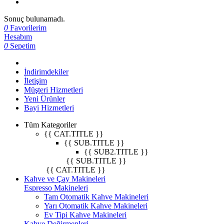
Sonuç bulunamadı.
0
Favorilerim
Hesabım
0
Sepetim
İndirimdekiler
İletişim
Müşteri Hizmetleri
Yeni Ürünler
Bayi Hizmetleri
Tüm Kategoriler
{{ CAT.TITLE }}
{{ SUB.TITLE }}
{{ SUB2.TITLE }}
{{ SUB.TITLE }}
{{ CAT.TITLE }}
Kahve ve Çay Makineleri
Espresso Makineleri
Tam Otomatik Kahve Makineleri
Yarı Otomatik Kahve Makineleri
Ev Tipi Kahve Makineleri
Kahve Değirmenleri