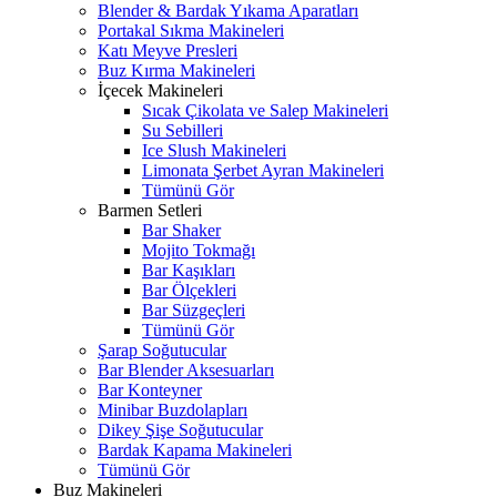
Blender & Bardak Yıkama Aparatları
Portakal Sıkma Makineleri
Katı Meyve Presleri
Buz Kırma Makineleri
İçecek Makineleri
Sıcak Çikolata ve Salep Makineleri
Su Sebilleri
Ice Slush Makineleri
Limonata Şerbet Ayran Makineleri
Tümünü Gör
Barmen Setleri
Bar Shaker
Mojito Tokmağı
Bar Kaşıkları
Bar Ölçekleri
Bar Süzgeçleri
Tümünü Gör
Şarap Soğutucular
Bar Blender Aksesuarları
Bar Konteyner
Minibar Buzdolapları
Dikey Şişe Soğutucular
Bardak Kapama Makineleri
Tümünü Gör
Buz Makineleri