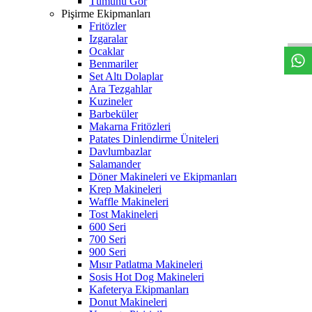
Tümünü Gör
W
h
t
s
a
p
p
D
e
s
t
e
H
a
t
t
Pişirme Ekipmanları
Fritözler
Izgaralar
Ocaklar
Benmariler
Set Altı Dolaplar
Ara Tezgahlar
Kuzineler
Barbeküler
Makarna Fritözleri
Patates Dinlendirme Üniteleri
Davlumbazlar
Salamander
Döner Makineleri ve Ekipmanları
Krep Makineleri
Waffle Makineleri
Tost Makineleri
600 Seri
700 Seri
900 Seri
Mısır Patlatma Makineleri
Sosis Hot Dog Makineleri
Kafeterya Ekipmanları
Donut Makineleri