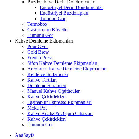
Buzdolabı ve Derin Dondurucular
Endüstriyel Derin Dondurucular
Endüstriyel Buzdolapları
Tümünü Gör
Termobox
Gastronorm Küvetler
Tümünü Gör
Kahve Demleme Ekipmanları
Pour Over
Cold Brew
French Press
Sifon Kahve Demleme Ekipmanları
Aeropress Kahve Demleme Ekipmanları
Kettle ve Su Isıtıcılar
Kahve Tartıları
Demleme Sürahileri
Manuel Kahve Öğütücüler
Kahve Çekirdekleri
Taşınabilir Espresso Ekipmanları
Moka Pot
Kahve Analiz & Ölçüm Cihazları
Kahve Çekirdekleri
Tümünü Gör
AnaSayfa