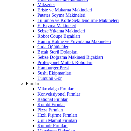
Mikserler
Erişte ve Makarna Makineleri
Patates Soyma Makineleri
Tulumba ve Köfte Şekillendirme Makineleri
Et Kıyma Makineleri
Sebze Yıkama Makineleri
Robot Coupe Bıçakları
Hamur Bölme ve Yuvarlama Makineleri
Gıda Öğütücüler
Bıçak Steril Dolapları
Sebze Doğrama Makinesi Bıçakları
Profesyonel Mutfak Robotları
Hamburger Presi
Sushi Ekipmanları
Tümünü Gör
Fırınlar
Mikrodalga Fırınlar
Konveksiyonel Fırınlar
Rational Fırınlar
Kombi Fırınlar
Pizza Fırınları
Hızlı Pişirme Fırınları
Unlu Mamül Fırınları
Kumpir Fırınları
Mayalama Dolapları