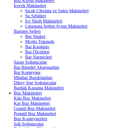
Buz Kırma Makineleri
İçecek Makineleri
Sıcak Çikolata ve Salep Makineleri
Su Sebilleri
Ice Slush Makineleri
Limonata Şerbet Ayran Makineleri
Barmen Setleri
Bar Shaker
Mojito Tokmağı
Bar Kaşıkları
Bar Ölçekleri
Bar Süzgeçleri
Şarap Soğutucular
Bar Blender Aksesuarları
Bar Konteyner
Minibar Buzdolapları
Dikey Şişe Soğutucular
Bardak Kapama Makineleri
Buz Makineleri
Küp Buz Makineleri
Kar Buz Makineleri
Granül Buz Makineleri
Portatif Buz Makineleri
Buz Konteynerleri
Şok Soğutucular