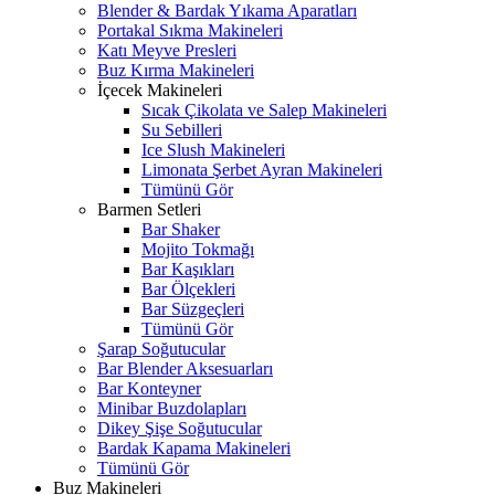
Blender & Bardak Yıkama Aparatları
Portakal Sıkma Makineleri
Katı Meyve Presleri
Buz Kırma Makineleri
İçecek Makineleri
Sıcak Çikolata ve Salep Makineleri
Su Sebilleri
Ice Slush Makineleri
Limonata Şerbet Ayran Makineleri
Tümünü Gör
Barmen Setleri
Bar Shaker
Mojito Tokmağı
Bar Kaşıkları
Bar Ölçekleri
Bar Süzgeçleri
Tümünü Gör
Şarap Soğutucular
Bar Blender Aksesuarları
Bar Konteyner
Minibar Buzdolapları
Dikey Şişe Soğutucular
Bardak Kapama Makineleri
Tümünü Gör
Buz Makineleri