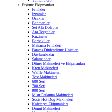
Tümünü Gör
Pişirme Ekipmanları
Fritözler
Izgaralar
Ocaklar
Benmariler
Set Altı Dolaplar
Ara Tezgahlar
Kuzineler
Barbeküler
Makarna Fritözleri
Patates Dinlendirme Üniteleri
Davlumbazlar
Salamander
Döner Makineleri ve Ekipmanları
Krep Makineleri
Waffle Makineleri
Tost Makineleri
600 Seri
700 Seri
900 Seri
Mısır Patlatma Makineleri
Sosis Hot Dog Makineleri
Kafeterya Ekipmanları
Donut Makineleri