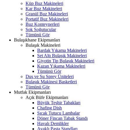
Küp Buz Makineleri
Kar Buz Makineleri
Granül Buz Makineleri
Portatif Buz Makineleri
Buz Konteynerleri
Şok Soğutucular
Tümünü Gör
Bulaşıkhane Ekipmanları
Bulaşık Makineleri
Bardak Yıkama Makineleri
Set Altı Bulaşık Makineleri
Giyotin Tip Bulaşık Makineleri
Kazan Yıkama Makineleri
Tümünü Gör
Duş ve Su Sprey Üniteleri
Bulaşık Makinesi Basketleri
Tümünü Gör
Mutfak Ekipmanları
Açık Büfe Ekipmanları
Büyük Teşhir Tabakları
Chafing Dish
Sıcak Tutucu Lambalar
Döner Fincan Tabak Standı
Havalı Demlikler
Ayaklı Pasta Standları