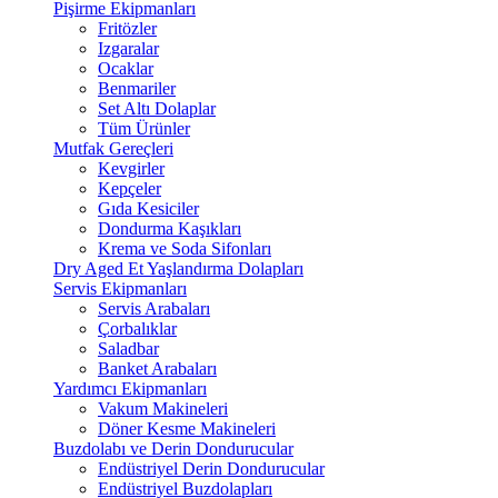
Pişirme Ekipmanları
Fritözler
Izgaralar
Ocaklar
Benmariler
Set Altı Dolaplar
Tüm Ürünler
Mutfak Gereçleri
Kevgirler
Kepçeler
Gıda Kesiciler
Dondurma Kaşıkları
Krema ve Soda Sifonları
Dry Aged Et Yaşlandırma Dolapları
Servis Ekipmanları
Servis Arabaları
Çorbalıklar
Saladbar
Banket Arabaları
Yardımcı Ekipmanları
Vakum Makineleri
Döner Kesme Makineleri
Buzdolabı ve Derin Dondurucular
Endüstriyel Derin Dondurucular
Endüstriyel Buzdolapları