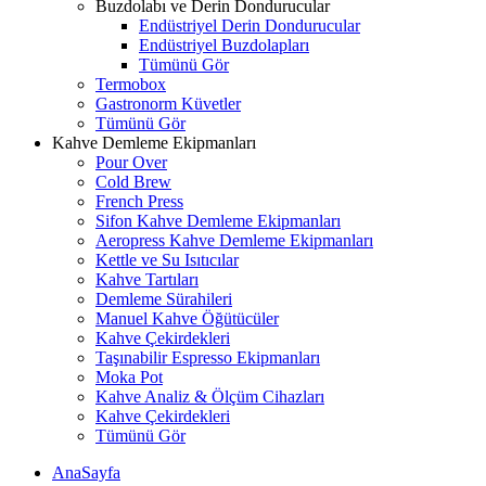
Buzdolabı ve Derin Dondurucular
Endüstriyel Derin Dondurucular
Endüstriyel Buzdolapları
Tümünü Gör
Termobox
Gastronorm Küvetler
Tümünü Gör
Kahve Demleme Ekipmanları
Pour Over
Cold Brew
French Press
Sifon Kahve Demleme Ekipmanları
Aeropress Kahve Demleme Ekipmanları
Kettle ve Su Isıtıcılar
Kahve Tartıları
Demleme Sürahileri
Manuel Kahve Öğütücüler
Kahve Çekirdekleri
Taşınabilir Espresso Ekipmanları
Moka Pot
Kahve Analiz & Ölçüm Cihazları
Kahve Çekirdekleri
Tümünü Gör
AnaSayfa