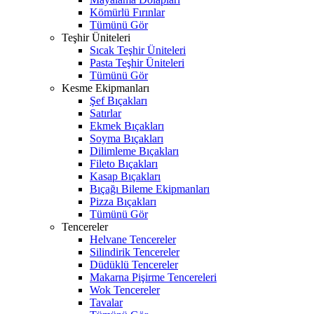
Kömürlü Fırınlar
Tümünü Gör
Teşhir Üniteleri
Sıcak Teşhir Üniteleri
Pasta Teşhir Üniteleri
Tümünü Gör
Kesme Ekipmanları
Şef Bıçakları
Satırlar
Ekmek Bıçakları
Soyma Bıçakları
Dilimleme Bıçakları
Fileto Bıçakları
Kasap Bıçakları
Bıçağı Bileme Ekipmanları
Pizza Bıçakları
Tümünü Gör
Tencereler
Helvane Tencereler
Silindirik Tencereler
Düdüklü Tencereler
Makarna Pişirme Tencereleri
Wok Tencereler
Tavalar