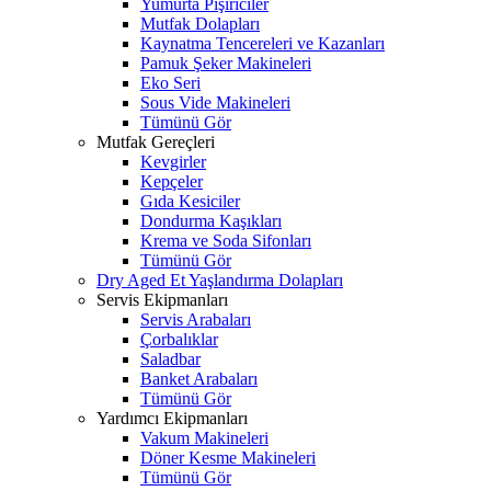
Yumurta Pişiriciler
Mutfak Dolapları
Kaynatma Tencereleri ve Kazanları
Pamuk Şeker Makineleri
Eko Seri
Sous Vide Makineleri
Tümünü Gör
Mutfak Gereçleri
Kevgirler
Kepçeler
Gıda Kesiciler
Dondurma Kaşıkları
Krema ve Soda Sifonları
Tümünü Gör
Dry Aged Et Yaşlandırma Dolapları
Servis Ekipmanları
Servis Arabaları
Çorbalıklar
Saladbar
Banket Arabaları
Tümünü Gör
Yardımcı Ekipmanları
Vakum Makineleri
Döner Kesme Makineleri
Tümünü Gör