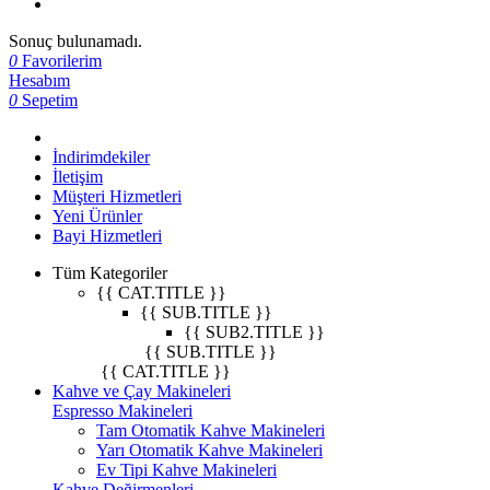
Sonuç bulunamadı.
0
Favorilerim
Hesabım
0
Sepetim
İndirimdekiler
İletişim
Müşteri Hizmetleri
Yeni Ürünler
Bayi Hizmetleri
Tüm Kategoriler
{{ CAT.TITLE }}
{{ SUB.TITLE }}
{{ SUB2.TITLE }}
{{ SUB.TITLE }}
{{ CAT.TITLE }}
Kahve ve Çay Makineleri
Espresso Makineleri
Tam Otomatik Kahve Makineleri
Yarı Otomatik Kahve Makineleri
Ev Tipi Kahve Makineleri
Kahve Değirmenleri