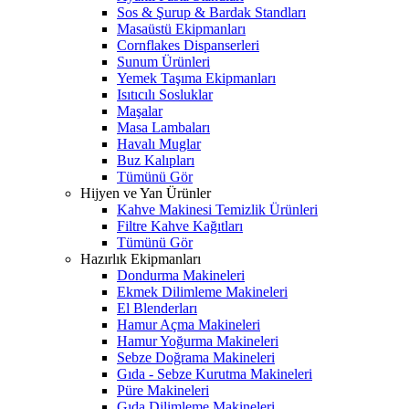
Sos & Şurup & Bardak Standları
Masaüstü Ekipmanları
Cornflakes Dispanserleri
Sunum Ürünleri
Yemek Taşıma Ekipmanları
Isıtıcılı Sosluklar
Maşalar
Masa Lambaları
Havalı Muglar
Buz Kalıpları
Tümünü Gör
Hijyen ve Yan Ürünler
Kahve Makinesi Temizlik Ürünleri
Filtre Kahve Kağıtları
Tümünü Gör
Hazırlık Ekipmanları
Dondurma Makineleri
Ekmek Dilimleme Makineleri
El Blenderları
Hamur Açma Makineleri
Hamur Yoğurma Makineleri
Sebze Doğrama Makineleri
Gıda - Sebze Kurutma Makineleri
Püre Makineleri
Gıda Dilimleme Makineleri