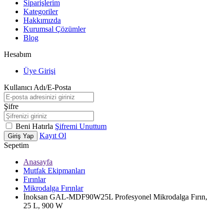
Siparişlerim
Kategoriler
Hakkımızda
Kurumsal Çözümler
Blog
Hesabım
Üye Girişi
Kullanıcı Adı/E-Posta
Şifre
Beni Hatırla
Şifremi Unuttum
Kayıt Ol
Giriş Yap
Sepetim
Anasayfa
Mutfak Ekipmanları
Fırınlar
Mikrodalga Fırınlar
İnoksan GAL-MDF90W25L Profesyonel Mikrodalga Fırın,
25 L, 900 W