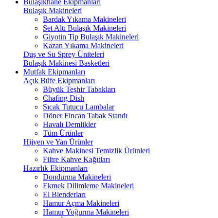
Bulaşıkhane Ekipmanları
Bulaşık Makineleri
Bardak Yıkama Makineleri
Set Altı Bulaşık Makineleri
Giyotin Tip Bulaşık Makineleri
Kazan Yıkama Makineleri
Duş ve Su Sprey Üniteleri
Bulaşık Makinesi Basketleri
Mutfak Ekipmanları
Açık Büfe Ekipmanları
Büyük Teşhir Tabakları
Chafing Dish
Sıcak Tutucu Lambalar
Döner Fincan Tabak Standı
Havalı Demlikler
Tüm Ürünler
Hijyen ve Yan Ürünler
Kahve Makinesi Temizlik Ürünleri
Filtre Kahve Kağıtları
Hazırlık Ekipmanları
Dondurma Makineleri
Ekmek Dilimleme Makineleri
El Blenderları
Hamur Açma Makineleri
Hamur Yoğurma Makineleri