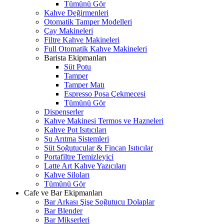
Tümünü Gör
Kahve Değirmenleri
Otomatik Tamper Modelleri
Çay Makineleri
Filtre Kahve Makineleri
Full Otomatik Kahve Makineleri
Barista Ekipmanları
Süt Potu
Tamper
Tamper Matı
Espresso Posa Çekmecesi
Tümünü Gör
Dispenserler
Kahve Makinesi Termos ve Hazneleri
Kahve Pot Isıtıcıları
Su Arıtma Sistemleri
Süt Soğutucular & Fincan Isıtıcılar
Portafiltre Temizleyici
Latte Art Kahve Yazıcıları
Kahve Siloları
Tümünü Gör
Cafe ve Bar Ekipmanları
Bar Arkası Şişe Soğutucu Dolaplar
Bar Blender
Bar Mikserleri