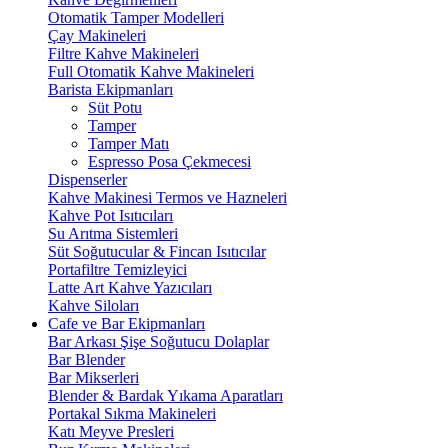
Otomatik Tamper Modelleri
Çay Makineleri
Filtre Kahve Makineleri
Full Otomatik Kahve Makineleri
Barista Ekipmanları
Süt Potu
Tamper
Tamper Matı
Espresso Posa Çekmecesi
Dispenserler
Kahve Makinesi Termos ve Hazneleri
Kahve Pot Isıtıcıları
Su Arıtma Sistemleri
Süt Soğutucular & Fincan Isıtıcılar
Portafiltre Temizleyici
Latte Art Kahve Yazıcıları
Kahve Siloları
Cafe ve Bar Ekipmanları
Bar Arkası Şişe Soğutucu Dolaplar
Bar Blender
Bar Mikserleri
Blender & Bardak Yıkama Aparatları
Portakal Sıkma Makineleri
Katı Meyve Presleri