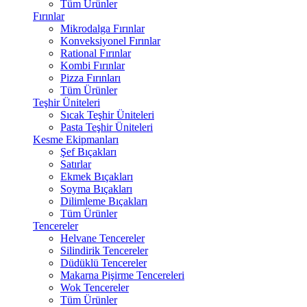
Tüm Ürünler
Fırınlar
Mikrodalga Fırınlar
Konveksiyonel Fırınlar
Rational Fırınlar
Kombi Fırınlar
Pizza Fırınları
Tüm Ürünler
Teşhir Üniteleri
Sıcak Teşhir Üniteleri
Pasta Teşhir Üniteleri
Kesme Ekipmanları
Şef Bıçakları
Satırlar
Ekmek Bıçakları
Soyma Bıçakları
Dilimleme Bıçakları
Tüm Ürünler
Tencereler
Helvane Tencereler
Silindirik Tencereler
Düdüklü Tencereler
Makarna Pişirme Tencereleri
Wok Tencereler
Tüm Ürünler