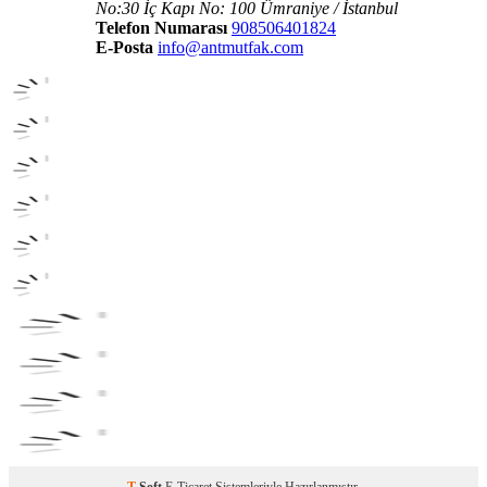
No:30 İç Kapı No: 100 Ümraniye / İstanbul
Telefon Numarası
908506401824
E-Posta
info@antmutfak.com
T
-Soft
E-Ticaret
Sistemleriyle Hazırlanmıştır.