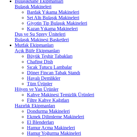
Bulaşıkhane Ekipmanları
Bulaşık Makineleri
Bardak Yıkama Makineleri
Set Altı Bulaşık Makineleri
Giyotin Tip Bulaşık Makineleri
Kazan Yıkama Makineleri
Duş ve Su Sprey Üniteleri
Bulaşık Makinesi Basketleri
Mutfak Ekipmanları
Açık Büfe Ekipmanları
Büyük Teşhir Tabakları
Chafing Dish
Sıcak Tutucu Lambalar
Döner Fincan Tabak Standı
Havalı Demlikler
Tüm Ürünler
Hijyen ve Yan Ürünler
Kahve Makinesi Temizlik Ürünleri
Filtre Kahve Kağıtları
Hazırlık Ekipmanları
Dondurma Makineleri
Ekmek Dilimleme Makineleri
El Blenderları
Hamur Açma Makineleri
Hamur Yoğurma Makineleri