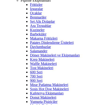
Pişirme Ekipmanları
Fritözler
Izgaralar
Ocaklar
Benmariler
Set Altı Dolaplar
Ara Tezgahlar
Kuzineler
Barbeküler
Makarna Fritözleri
Patates Dinlendirme Üniteleri
Davlumbazlar
Salamander
Döner Makineleri ve Ekipmanları
Krep Makineleri
Waffle Makineleri
Tost Makineleri
600 Seri
700 Seri
900 Seri
Mısır Patlatma Makineleri
Sosis Hot Dog Makineleri
Kafeterya Ekipmanları
Donut Makineleri
Yumurta Pişiriciler