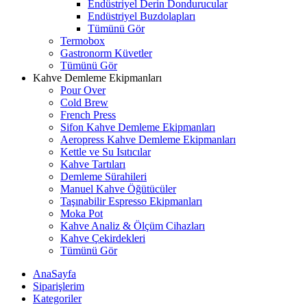
Endüstriyel Derin Dondurucular
Endüstriyel Buzdolapları
Tümünü Gör
Termobox
Gastronorm Küvetler
Tümünü Gör
Kahve Demleme Ekipmanları
Pour Over
Cold Brew
French Press
Sifon Kahve Demleme Ekipmanları
Aeropress Kahve Demleme Ekipmanları
Kettle ve Su Isıtıcılar
Kahve Tartıları
Demleme Sürahileri
Manuel Kahve Öğütücüler
Taşınabilir Espresso Ekipmanları
Moka Pot
Kahve Analiz & Ölçüm Cihazları
Kahve Çekirdekleri
Tümünü Gör
AnaSayfa
Siparişlerim
Kategoriler