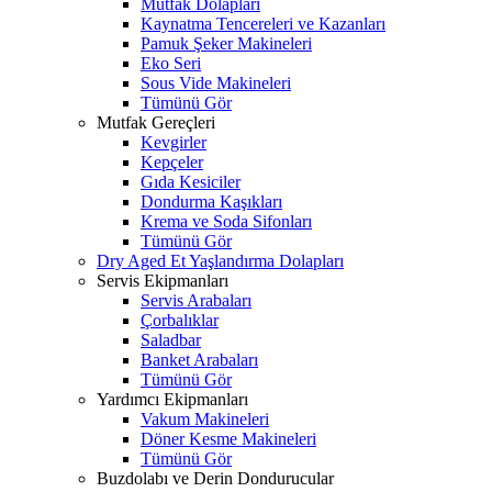
Mutfak Dolapları
Kaynatma Tencereleri ve Kazanları
Pamuk Şeker Makineleri
Eko Seri
Sous Vide Makineleri
Tümünü Gör
Mutfak Gereçleri
Kevgirler
Kepçeler
Gıda Kesiciler
Dondurma Kaşıkları
Krema ve Soda Sifonları
Tümünü Gör
Dry Aged Et Yaşlandırma Dolapları
Servis Ekipmanları
Servis Arabaları
Çorbalıklar
Saladbar
Banket Arabaları
Tümünü Gör
Yardımcı Ekipmanları
Vakum Makineleri
Döner Kesme Makineleri
Tümünü Gör
Buzdolabı ve Derin Dondurucular