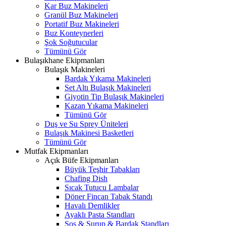
Kar Buz Makineleri
Granül Buz Makineleri
Portatif Buz Makineleri
Buz Konteynerleri
Şok Soğutucular
Tümünü Gör
Bulaşıkhane Ekipmanları
Bulaşık Makineleri
Bardak Yıkama Makineleri
Set Altı Bulaşık Makineleri
Giyotin Tip Bulaşık Makineleri
Kazan Yıkama Makineleri
Tümünü Gör
Duş ve Su Sprey Üniteleri
Bulaşık Makinesi Basketleri
Tümünü Gör
Mutfak Ekipmanları
Açık Büfe Ekipmanları
Büyük Teşhir Tabakları
Chafing Dish
Sıcak Tutucu Lambalar
Döner Fincan Tabak Standı
Havalı Demlikler
Ayaklı Pasta Standları
Sos & Şurup & Bardak Standları