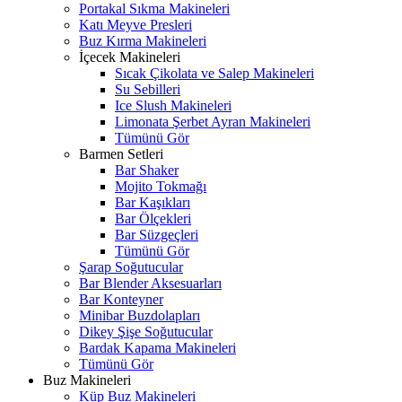
Portakal Sıkma Makineleri
Katı Meyve Presleri
Buz Kırma Makineleri
İçecek Makineleri
Sıcak Çikolata ve Salep Makineleri
Su Sebilleri
Ice Slush Makineleri
Limonata Şerbet Ayran Makineleri
Tümünü Gör
Barmen Setleri
Bar Shaker
Mojito Tokmağı
Bar Kaşıkları
Bar Ölçekleri
Bar Süzgeçleri
Tümünü Gör
Şarap Soğutucular
Bar Blender Aksesuarları
Bar Konteyner
Minibar Buzdolapları
Dikey Şişe Soğutucular
Bardak Kapama Makineleri
Tümünü Gör
Buz Makineleri
Küp Buz Makineleri