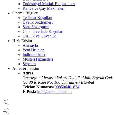
Endüstriyel Mutfak Ekipmanları
Kahve ve Çay Makineleri
Önemli Bilgiler
Teslimat Koşulları
Üyelik Sözleşmesi
Satış Sözleşmesi
Garanti ve İade Koşulları
Gizlilik ve Güvenlik
Hızlı Erişim
Anasayfa
Yeni Ürünler
İndirimdekiler
Müşteri Hizmetleri
Sepetim
Adres & İletişim
Adres
Operasyon Merkezi: Yukarı Dudullu Mah. Bayrak Cad.
No:30 İç Kapı No: 100 Ümraniye / İstanbul
Telefon Numarası
908506401824
E-Posta
info@antmutfak.com