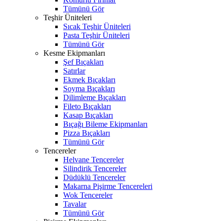
Tümünü Gör
Teşhir Üniteleri
Sıcak Teşhir Üniteleri
Pasta Teşhir Üniteleri
Tümünü Gör
Kesme Ekipmanları
Şef Bıçakları
Satırlar
Ekmek Bıçakları
Soyma Bıçakları
Dilimleme Bıçakları
Fileto Bıçakları
Kasap Bıçakları
Bıçağı Bileme Ekipmanları
Pizza Bıçakları
Tümünü Gör
Tencereler
Helvane Tencereler
Silindirik Tencereler
Düdüklü Tencereler
Makarna Pişirme Tencereleri
Wok Tencereler
Tavalar
Tümünü Gör