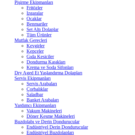
Pişirme Ekipmanları
Fritözler
Izgaralar
Ocaklar
Benmariler
Set Altı Dolaplar
Tüm Ürünler
Mutfak Gereçleri
Kevgirler
Kepçeler
Gıda Kesiciler
Dondurma Kaşıkları
Krema ve Soda Sifonları
Dry Aged Et Yaşlandırma Dolapları
Servis Ekipmanları
Servis Arabaları
Çorbalıklar
Saladbar
Banket Arabaları
Yardımcı Ekipmanları
Vakum Makineleri
Döner Kesme Makineleri
Buzdolabı ve Derin Dondurucular
Endüstriyel Derin Dondurucular
Endüstriyel Buzdolapları