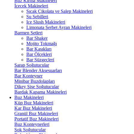
Buz Kırma Makineleri
İçecek Makineleri
Sıcak Çikolata ve Salep Makineleri
Su Sebilleri
Ice Slush Makineleri
Limonata Şerbet Ayran Makineleri
Barmen Setleri
Bar Shaker
Mojito Tokmağı
Bar Kaşıkları
Bar Ölçekleri
Bar Süzgeçleri
Şarap Soğutucular
Bar Blender Aksesuarları
Bar Konteyner
Minibar Buzdolapları
Dikey Şişe Soğutucular
Bardak Kapama Makineleri
Buz Makineleri
Küp Buz Makineleri
Kar Buz Makineleri
Granül Buz Makineleri
Portatif Buz Makineleri
Buz Konteynerleri
Şok Soğutucular