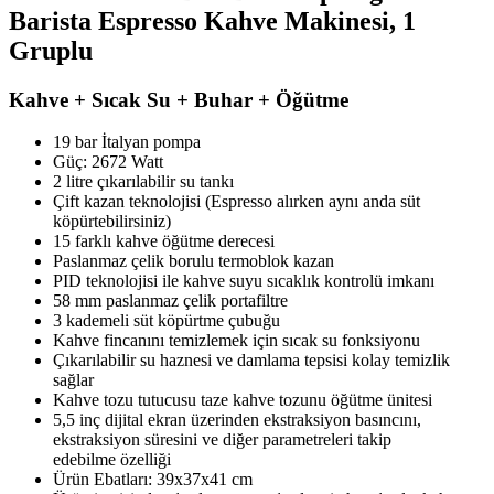
Barista Espresso Kahve Makinesi, 1
Gruplu
Kahve + Sıcak Su + Buhar + Öğütme
19 bar İtalyan pompa
Güç: 2672 Watt
2 litre çıkarılabilir su tankı
Çift kazan teknolojisi (Espresso alırken aynı anda süt
köpürtebilirsiniz)
15 farklı kahve öğütme derecesi
Paslanmaz çelik borulu termoblok kazan
PID teknolojisi ile kahve suyu sıcaklık kontrolü imkanı
58 mm paslanmaz çelik portafiltre
3 kademeli süt köpürtme çubuğu
Kahve fincanını temizlemek için sıcak su fonksiyonu
Çıkarılabilir su haznesi ve damlama tepsisi kolay temizlik
sağlar
Kahve tozu tutucusu taze kahve tozunu öğütme ünitesi
5,5 inç dijital ekran üzerinden ekstraksiyon basıncını,
ekstraksiyon süresini ve diğer parametreleri takip
edebilme özelliği
Ürün Ebatları: 39x37x41 cm