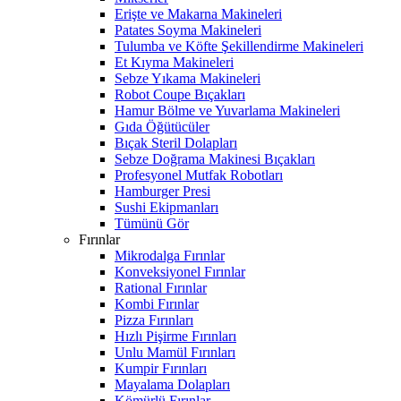
Erişte ve Makarna Makineleri
Patates Soyma Makineleri
Tulumba ve Köfte Şekillendirme Makineleri
Et Kıyma Makineleri
Sebze Yıkama Makineleri
Robot Coupe Bıçakları
Hamur Bölme ve Yuvarlama Makineleri
Gıda Öğütücüler
Bıçak Steril Dolapları
Sebze Doğrama Makinesi Bıçakları
Profesyonel Mutfak Robotları
Hamburger Presi
Sushi Ekipmanları
Tümünü Gör
Fırınlar
Mikrodalga Fırınlar
Konveksiyonel Fırınlar
Rational Fırınlar
Kombi Fırınlar
Pizza Fırınları
Hızlı Pişirme Fırınları
Unlu Mamül Fırınları
Kumpir Fırınları
Mayalama Dolapları
Kömürlü Fırınlar