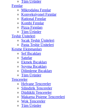
Tüm Ürünler
Fırınlar
Mikrodalga Fırınlar
Konveksiyonel Fırınlar
Rational Fırınlar
Kombi Fırınlar
Pizza Fırınları
Tüm Ürünler
Teşhir Üniteleri
Sıcak Teşhir Üniteleri
Pasta Teşhir Üniteleri
Kesme Ekipmanları
Şef Bıçakları
Satırlar
Ekmek Bıçakları
Soyma Bıçakları
Dilimleme Bıçakları
Tüm Ürünler
Tencereler
Helvane Tencereler
Silindirik Tencereler
Düdüklü Tencereler
Makarna Pişirme Tencereleri
Wok Tencereler
Tüm Ürünler