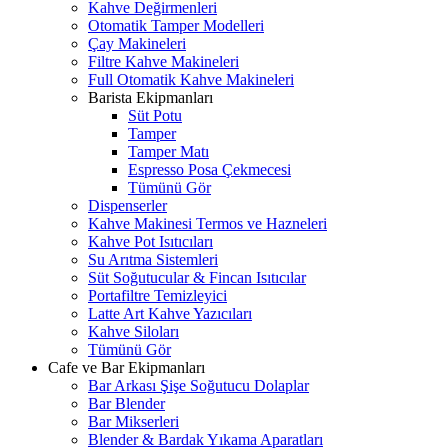
Kahve Değirmenleri
Otomatik Tamper Modelleri
Çay Makineleri
Filtre Kahve Makineleri
Full Otomatik Kahve Makineleri
Barista Ekipmanları
Süt Potu
Tamper
Tamper Matı
Espresso Posa Çekmecesi
Tümünü Gör
Dispenserler
Kahve Makinesi Termos ve Hazneleri
Kahve Pot Isıtıcıları
Su Arıtma Sistemleri
Süt Soğutucular & Fincan Isıtıcılar
Portafiltre Temizleyici
Latte Art Kahve Yazıcıları
Kahve Siloları
Tümünü Gör
Cafe ve Bar Ekipmanları
Bar Arkası Şişe Soğutucu Dolaplar
Bar Blender
Bar Mikserleri
Blender & Bardak Yıkama Aparatları