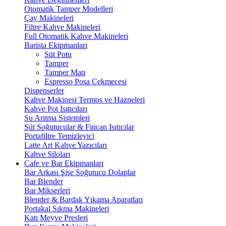
Otomatik Tamper Modelleri
Çay Makineleri
Filtre Kahve Makineleri
Full Otomatik Kahve Makineleri
Barista Ekipmanları
Süt Potu
Tamper
Tamper Matı
Espresso Posa Çekmecesi
Dispenserler
Kahve Makinesi Termos ve Hazneleri
Kahve Pot Isıtıcıları
Su Arıtma Sistemleri
Süt Soğutucular & Fincan Isıtıcılar
Portafiltre Temizleyici
Latte Art Kahve Yazıcıları
Kahve Siloları
Cafe ve Bar Ekipmanları
Bar Arkası Şişe Soğutucu Dolaplar
Bar Blender
Bar Mikserleri
Blender & Bardak Yıkama Aparatları
Portakal Sıkma Makineleri
Katı Meyve Presleri