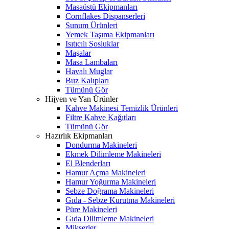
Masaüstü Ekipmanları
Cornflakes Dispanserleri
Sunum Ürünleri
Yemek Taşıma Ekipmanları
Isıtıcılı Sosluklar
Maşalar
Masa Lambaları
Havalı Muglar
Buz Kalıpları
Tümünü Gör
Hijyen ve Yan Ürünler
Kahve Makinesi Temizlik Ürünleri
Filtre Kahve Kağıtları
Tümünü Gör
Hazırlık Ekipmanları
Dondurma Makineleri
Ekmek Dilimleme Makineleri
El Blenderları
Hamur Açma Makineleri
Hamur Yoğurma Makineleri
Sebze Doğrama Makineleri
Gıda - Sebze Kurutma Makineleri
Püre Makineleri
Gıda Dilimleme Makineleri
Mikserler