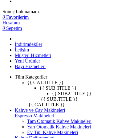
Sonuç bulunamadı.
0
Favorilerim
Hesabım
0
Sepetim
İndirimdekiler
İletişim
Müşteri Hizmetleri
Yeni Ürünler
Bayi Hizmetleri
Tüm Kategoriler
{{ CAT.TITLE }}
{{ SUB.TITLE }}
{{ SUB2.TITLE }}
{{ SUB.TITLE }}
{{ CAT.TITLE }}
Kahve ve Çay Makineleri
Espresso Makineleri
Tam Otomatik Kahve Makineleri
Yarı Otomatik Kahve Makineleri
Ev Tipi Kahve Makineleri
Kahve Değirmenleri