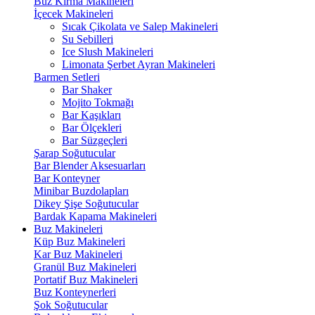
Buz Kırma Makineleri
İçecek Makineleri
Sıcak Çikolata ve Salep Makineleri
Su Sebilleri
Ice Slush Makineleri
Limonata Şerbet Ayran Makineleri
Barmen Setleri
Bar Shaker
Mojito Tokmağı
Bar Kaşıkları
Bar Ölçekleri
Bar Süzgeçleri
Şarap Soğutucular
Bar Blender Aksesuarları
Bar Konteyner
Minibar Buzdolapları
Dikey Şişe Soğutucular
Bardak Kapama Makineleri
Buz Makineleri
Küp Buz Makineleri
Kar Buz Makineleri
Granül Buz Makineleri
Portatif Buz Makineleri
Buz Konteynerleri
Şok Soğutucular