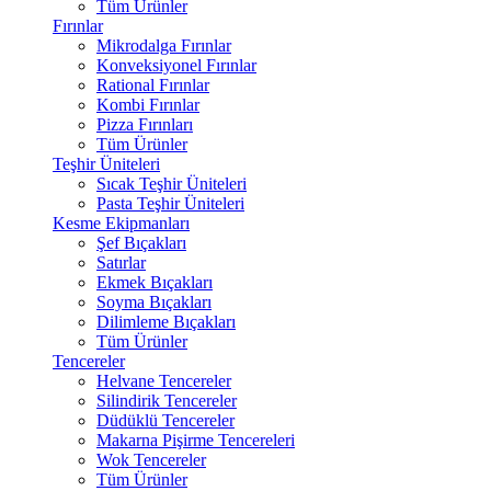
Tüm Ürünler
Fırınlar
Mikrodalga Fırınlar
Konveksiyonel Fırınlar
Rational Fırınlar
Kombi Fırınlar
Pizza Fırınları
Tüm Ürünler
Teşhir Üniteleri
Sıcak Teşhir Üniteleri
Pasta Teşhir Üniteleri
Kesme Ekipmanları
Şef Bıçakları
Satırlar
Ekmek Bıçakları
Soyma Bıçakları
Dilimleme Bıçakları
Tüm Ürünler
Tencereler
Helvane Tencereler
Silindirik Tencereler
Düdüklü Tencereler
Makarna Pişirme Tencereleri
Wok Tencereler
Tüm Ürünler