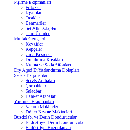
Pişirme Ekipmanları
Fritözler
Izgaralar
Ocaklar
Benmariler
Set Altı Dolaplar
Tüm Ürünler
Mutfak Gereçleri
Kevgirler
Kepçeler
Gıda Kesiciler
Dondurma Kaşıkları
Krema ve Soda Sifonları
Dry Aged Et Yaşlandırma Dolapları
Servis Ekipmanları
Servis Arabaları
Çorbalıklar
Saladbar
Banket Arabaları
Yardımcı Ekipmanları
Vakum Makineleri
Döner Kesme Makineleri
Buzdolabı ve Derin Dondurucular
Endüstriyel Derin Dondurucular
Endüstriyel Buzdolapları