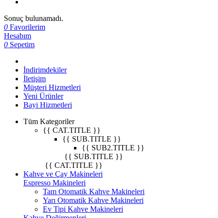
Sonuç bulunamadı.
0
Favorilerim
Hesabım
0
Sepetim
İndirimdekiler
İletişim
Müşteri Hizmetleri
Yeni Ürünler
Bayi Hizmetleri
Tüm Kategoriler
{{ CAT.TITLE }}
{{ SUB.TITLE }}
{{ SUB2.TITLE }}
{{ SUB.TITLE }}
{{ CAT.TITLE }}
Kahve ve Çay Makineleri
Espresso Makineleri
Tam Otomatik Kahve Makineleri
Yarı Otomatik Kahve Makineleri
Ev Tipi Kahve Makineleri
Kahve Değirmenleri