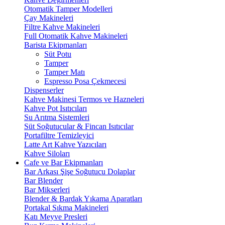
Otomatik Tamper Modelleri
Çay Makineleri
Filtre Kahve Makineleri
Full Otomatik Kahve Makineleri
Barista Ekipmanları
Süt Potu
Tamper
Tamper Matı
Espresso Posa Çekmecesi
Dispenserler
Kahve Makinesi Termos ve Hazneleri
Kahve Pot Isıtıcıları
Su Arıtma Sistemleri
Süt Soğutucular & Fincan Isıtıcılar
Portafiltre Temizleyici
Latte Art Kahve Yazıcıları
Kahve Siloları
Cafe ve Bar Ekipmanları
Bar Arkası Şişe Soğutucu Dolaplar
Bar Blender
Bar Mikserleri
Blender & Bardak Yıkama Aparatları
Portakal Sıkma Makineleri
Katı Meyve Presleri