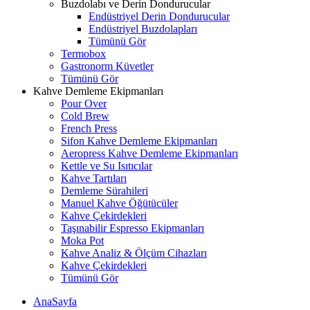
Buzdolabı ve Derin Dondurucular
Endüstriyel Derin Dondurucular
Endüstriyel Buzdolapları
Tümünü Gör
Termobox
Gastronorm Küvetler
Tümünü Gör
Kahve Demleme Ekipmanları
Pour Over
Cold Brew
French Press
Sifon Kahve Demleme Ekipmanları
Aeropress Kahve Demleme Ekipmanları
Kettle ve Su Isıtıcılar
Kahve Tartıları
Demleme Sürahileri
Manuel Kahve Öğütücüler
Kahve Çekirdekleri
Taşınabilir Espresso Ekipmanları
Moka Pot
Kahve Analiz & Ölçüm Cihazları
Kahve Çekirdekleri
Tümünü Gör
AnaSayfa