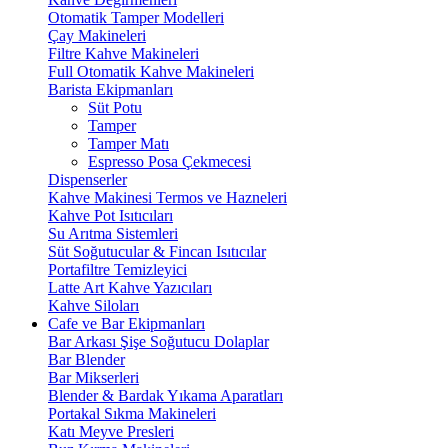
Otomatik Tamper Modelleri
Çay Makineleri
Filtre Kahve Makineleri
Full Otomatik Kahve Makineleri
Barista Ekipmanları
Süt Potu
Tamper
Tamper Matı
Espresso Posa Çekmecesi
Dispenserler
Kahve Makinesi Termos ve Hazneleri
Kahve Pot Isıtıcıları
Su Arıtma Sistemleri
Süt Soğutucular & Fincan Isıtıcılar
Portafiltre Temizleyici
Latte Art Kahve Yazıcıları
Kahve Siloları
Cafe ve Bar Ekipmanları
Bar Arkası Şişe Soğutucu Dolaplar
Bar Blender
Bar Mikserleri
Blender & Bardak Yıkama Aparatları
Portakal Sıkma Makineleri
Katı Meyve Presleri