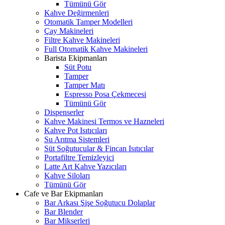
Tümünü Gör
Kahve Değirmenleri
Otomatik Tamper Modelleri
Çay Makineleri
Filtre Kahve Makineleri
Full Otomatik Kahve Makineleri
Barista Ekipmanları
Süt Potu
Tamper
Tamper Matı
Espresso Posa Çekmecesi
Tümünü Gör
Dispenserler
Kahve Makinesi Termos ve Hazneleri
Kahve Pot Isıtıcıları
Su Arıtma Sistemleri
Süt Soğutucular & Fincan Isıtıcılar
Portafiltre Temizleyici
Latte Art Kahve Yazıcıları
Kahve Siloları
Tümünü Gör
Cafe ve Bar Ekipmanları
Bar Arkası Şişe Soğutucu Dolaplar
Bar Blender
Bar Mikserleri