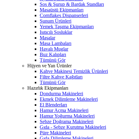
Sos & Şurup & Bardak Standları
Masaüstü Ekipmanları
Cornflakes Dispanserleri
Sunum Ürünleri
Yemek Taşıma Ekipmanları
Isıtıcılı Sosluklar
Maşalar
Masa Lambaları
Havalı Muglar
Buz Kalıpları
Tümünü Gör
Hijyen ve Yan Ürünler
Kahve Makinesi Temizlik Ürünleri
Filtre Kahve Kağıtları
Tümünü Gör
Hazırlık Ekipmanları
Dondurma Makineleri
Ekmek Dilimleme Makineleri
El Blenderları
Hamur Açma Makineleri
Hamur Yoğurma Makineleri
Sebze Doğrama Makineleri
Gıda - Sebze Kurutma Makineleri
Püre Makineleri
Gıda Dilimleme Makineleri