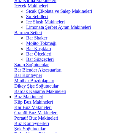
Buz Kırma Makineleri
İçecek Makineleri
Sıcak Çikolata ve Salep Makineleri
Su Sebilleri
Ice Slush Makineleri
Limonata Şerbet Ayran Makineleri
Barmen Setleri
Bar Shaker
Mojito Tokmağı
Bar Kaşıkları
Bar Ölçekleri
Bar Süzgeçleri
Şarap Soğutucular
Bar Blender Aksesuarları
Bar Konteyner
Minibar Buzdolapları
Dikey Şişe Soğutucular
Bardak Kapama Makineleri
Buz Makineleri
Küp Buz Makineleri
Kar Buz Makineleri
Granül Buz Makineleri
Portatif Buz Makineleri
Buz Konteynerleri
Şok Soğutucular