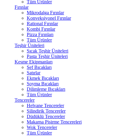
Tüm Ürünler
Fırınlar
Mikrodalga Fırınlar
Konveksiyonel Fırınlar
Rational Fırınlar
Kombi Fırınlar
Pizza Fırınları
Tüm Ürünler
Teşhir Üniteleri
Sıcak Teşhir Üniteleri
Pasta Teşhir Üniteleri
Kesme Ekipmanları
Şef Bıçakları
Satırlar
Ekmek Bıçakları
Soyma Bıçakları
Dilimleme Bıçakları
Tüm Ürünler
Tencereler
Helvane Tencereler
Silindirik Tencereler
Düdüklü Tencereler
Makarna Pişirme Tencereleri
Wok Tencereler
Tüm Ürünler