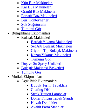
Küp Buz Makineleri
Kar Buz Makineleri
Granül Buz Makineleri
Portatif Buz Makineleri
Buz Konteynerleri
Şok Soğutucular
Tümünü Gör
Bulaşıkhane Ekipmanları
Bulaşık Makineleri
Bardak Yıkama Makineleri
Set Altı Bulaşık Makineleri
Giyotin Tip Bulaşık Makineleri
Kazan Yıkama Makineleri
Tümünü Gör
Duş ve Su Sprey Üniteleri
Bulaşık Makinesi Basketleri
Tümünü Gör
Mutfak Ekipmanları
Açık Büfe Ekipmanları
Büyük Teşhir Tabakları
Chafing Dish
Sıcak Tutucu Lambalar
Döner Fincan Tabak Standı
Havalı Demlikler
Ayaklı Pasta Standları