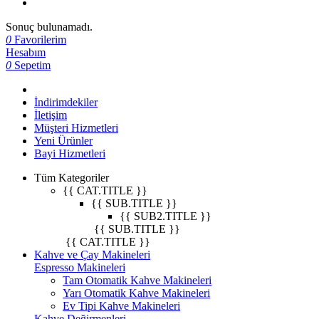
Sonuç bulunamadı.
0
Favorilerim
Hesabım
0
Sepetim
İndirimdekiler
İletişim
Müşteri Hizmetleri
Yeni Ürünler
Bayi Hizmetleri
Tüm Kategoriler
{{ CAT.TITLE }}
{{ SUB.TITLE }}
{{ SUB2.TITLE }}
{{ SUB.TITLE }}
{{ CAT.TITLE }}
Kahve ve Çay Makineleri
Espresso Makineleri
Tam Otomatik Kahve Makineleri
Yarı Otomatik Kahve Makineleri
Ev Tipi Kahve Makineleri
Kahve Değirmenleri