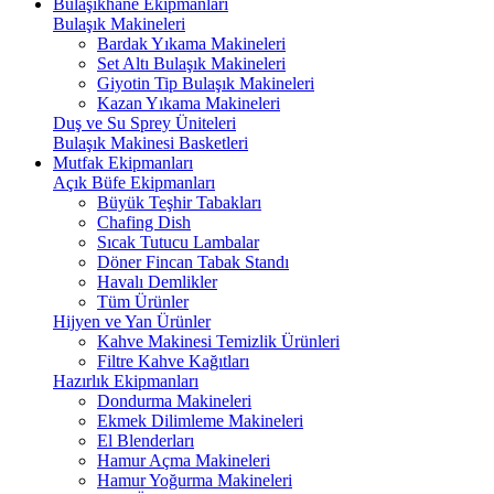
Bulaşıkhane Ekipmanları
Bulaşık Makineleri
Bardak Yıkama Makineleri
Set Altı Bulaşık Makineleri
Giyotin Tip Bulaşık Makineleri
Kazan Yıkama Makineleri
Duş ve Su Sprey Üniteleri
Bulaşık Makinesi Basketleri
Mutfak Ekipmanları
Açık Büfe Ekipmanları
Büyük Teşhir Tabakları
Chafing Dish
Sıcak Tutucu Lambalar
Döner Fincan Tabak Standı
Havalı Demlikler
Tüm Ürünler
Hijyen ve Yan Ürünler
Kahve Makinesi Temizlik Ürünleri
Filtre Kahve Kağıtları
Hazırlık Ekipmanları
Dondurma Makineleri
Ekmek Dilimleme Makineleri
El Blenderları
Hamur Açma Makineleri
Hamur Yoğurma Makineleri