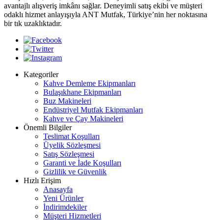
avantajlı alışveriş imkânı sağlar. Deneyimli satış ekibi ve müşteri
odaklı hizmet anlayışıyla ANT Mutfak, Türkiye’nin her noktasına
bir tık uzaklıktadır.
Kategoriler
Kahve Demleme Ekipmanları
Bulaşıkhane Ekipmanları
Buz Makineleri
Endüstriyel Mutfak Ekipmanları
Kahve ve Çay Makineleri
Önemli Bilgiler
Teslimat Koşulları
Üyelik Sözleşmesi
Satış Sözleşmesi
Garanti ve İade Koşulları
Gizlilik ve Güvenlik
Hızlı Erişim
Anasayfa
Yeni Ürünler
İndirimdekiler
Müşteri Hizmetleri