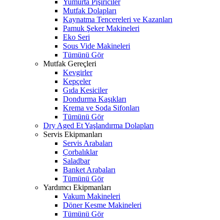
Yumurta Pişiriciler
Mutfak Dolapları
Kaynatma Tencereleri ve Kazanları
Pamuk Şeker Makineleri
Eko Seri
Sous Vide Makineleri
Tümünü Gör
Mutfak Gereçleri
Kevgirler
Kepçeler
Gıda Kesiciler
Dondurma Kaşıkları
Krema ve Soda Sifonları
Tümünü Gör
Dry Aged Et Yaşlandırma Dolapları
Servis Ekipmanları
Servis Arabaları
Çorbalıklar
Saladbar
Banket Arabaları
Tümünü Gör
Yardımcı Ekipmanları
Vakum Makineleri
Döner Kesme Makineleri
Tümünü Gör