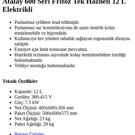
Atalay 600 Seri Fritöz Tek Hazneli 12 L
Elektrikli
Paslanmaz çelikten imal edilmiştir.
Paslanmaz sac konstrüksiyonu ile uzun ömürlü kolay
temizlenebilir ve hijyeniktir.
Kullanıcıya her yönden rahatlık sağlayan ergonomik dizayna
sahiptir.
Emniyet için limit termostat mevcuttur.
Hareketli rezistans sayesinde kolay temizlenebilme özelliği
bulunmaktadır.
Tehliye musluğu bulunmaktadır.
Teknik Özellikler
Kapasite: 12 L
Gerilim: 380-415 V
Güç: 7.5 kW
Net Ölçüsü: 400x600x300 mm
Paket Ölçüsü: 500x690x575 mm
Net Ağırlığı: 23 kg
Paket Ağırlığı: 29 kg
Benzer Ürünler