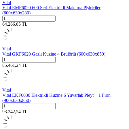
Vital
Vital EMF6020 600 Seri Elektrikli Makarna Pişiriciler
(600x630x280)
64.266,85
TL
Vital
Vital GKF6020 Gazlı Kuzine 4 Brülörlü (600x630x850)
85.461,24
TL
Vital
Vital EKF6030 Elektrikli Kuzine 6 Yuvarlak Pleyt + 1 Fırın
(900x630x850)
93.242,54
TL