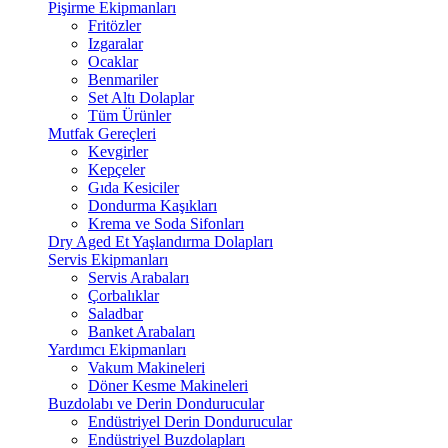
Pişirme Ekipmanları
Fritözler
Izgaralar
Ocaklar
Benmariler
Set Altı Dolaplar
Tüm Ürünler
Mutfak Gereçleri
Kevgirler
Kepçeler
Gıda Kesiciler
Dondurma Kaşıkları
Krema ve Soda Sifonları
Dry Aged Et Yaşlandırma Dolapları
Servis Ekipmanları
Servis Arabaları
Çorbalıklar
Saladbar
Banket Arabaları
Yardımcı Ekipmanları
Vakum Makineleri
Döner Kesme Makineleri
Buzdolabı ve Derin Dondurucular
Endüstriyel Derin Dondurucular
Endüstriyel Buzdolapları