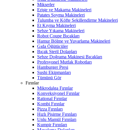
Mikserler
Erişte ve Makarna Makineleri
Patates Soyma Makineleri
Tulumba ve Köfte Şekillendirme Makineleri
Et Kıyma Makineleri
Sebze Yıkama Makineleri
Robot Coupe Bıçakları
Hamur Bölme ve Yuvarlama Makineleri
Gıda Öğütücüler
Bıçak Steril Dolapları
Sebze Doğrama Makinesi Bıçakları
Profesyonel Mutfak Robotları
Hamburger Presi
Sushi Ekipmanları
Tümünü Gör
Fırınlar
Mikrodalga Fırınlar
Konveksiyonel Fırınlar
Rational Fırınlar
Kombi Fırınlar
Pizza Fırınları
Hızlı Pişirme Fırınları
Unlu Mamül Fırınları
Kumpir Fırınları
Mayalama Dolapları