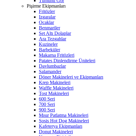
Tümünü Gör
Pişirme Ekipmanları
Fritözler
Izgaralar
Ocaklar
Benmariler
Set Altı Dolaplar
Ara Tezgahlar
Kuzineler
Barbeküler
Makarna Fritözleri
Patates Dinlendirme Üniteleri
Davlumbazlar
Salamander
Döner Makineleri ve Ekipmanları
Krep Makineleri
Waffle Makineleri
Tost Makineleri
600 Seri
700 Seri
900 Seri
Mısır Patlatma Makineleri
Sosis Hot Dog Makineleri
Kafeterya Ekipmanları
Donut Makineleri