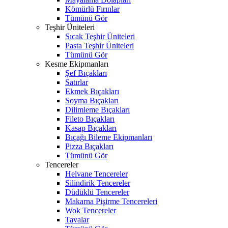
Kömürlü Fırınlar
Tümünü Gör
Teşhir Üniteleri
Sıcak Teşhir Üniteleri
Pasta Teşhir Üniteleri
Tümünü Gör
Kesme Ekipmanları
Şef Bıçakları
Satırlar
Ekmek Bıçakları
Soyma Bıçakları
Dilimleme Bıçakları
Fileto Bıçakları
Kasap Bıçakları
Bıçağı Bileme Ekipmanları
Pizza Bıçakları
Tümünü Gör
Tencereler
Helvane Tencereler
Silindirik Tencereler
Düdüklü Tencereler
Makarna Pişirme Tencereleri
Wok Tencereler
Tavalar