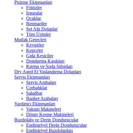
Pişirme Ekipmanları
Fritözler
Izgaralar
Ocaklar
Benmariler
Set Altı Dolaplar
Tüm Ürünler
Mutfak Gereçleri
Kevgirler
Kepçeler
Gıda Kesiciler
Dondurma Kaşıkları
Krema ve Soda Sifonları
Dry Aged Et Yaşlandırma Dolapları
Servis Ekipmanları
Servis Arabaları
Çorbalıklar
Saladbar
Banket Arabaları
Yardımcı Ekipmanları
Vakum Makineleri
Döner Kesme Makineleri
Buzdolabı ve Derin Dondurucular
Endüstriyel Derin Dondurucular
Endüstriyel Buzdolapları