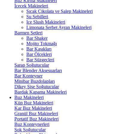
Buz Kırma Makineleri
İçecek Makineleri
Sıcak Çikolata ve Salep Makineleri
Su Sebilleri
Ice Slush Makineleri
Limonata Şerbet Ayran Makineleri
Barmen Setleri
Bar Shaker
Mojito Tokmağı
Bar Kaşıkları
Bar Ölçekleri
Bar Süzgeçleri
Şarap Soğutucular
Bar Blender Aksesuarları
Bar Konteyner
Minibar Buzdolapları
Dikey Şişe Soğutucular
Bardak Kapama Makineleri
Buz Makineleri
Küp Buz Makineleri
Kar Buz Makineleri
Granül Buz Makineleri
Portatif Buz Makineleri
Buz Konteynerleri
Şok Soğutucular