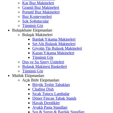
Kar Buz Makineleri
Granül Buz Makineleri
Portatif Buz Makineleri
Buz Konteynerleri
Şok Soğutucular
Tümünü Gör
Bulaşıkhane Ekipmanları
Bulaşık Makineleri
Bardak Yıkama Makineleri
Set Altı Bulaşık Makineleri
Giyotin Tip Bulaşık Makineleri
Kazan Yıkama Makineleri
Tümünü Gör
Duş ve Su Sprey Üniteleri
Bulaşık Makinesi Basketleri
Tümünü Gör
Mutfak Ekipmanları
Açık Büfe Ekipmanları
Büyük Teşhir Tabakları
Chafing Dish
Sıcak Tutucu Lambalar
Döner Fincan Tabak Standı
Havalı Demlikler
Ayaklı Pasta Standları
Sos & Şurup & Bardak Standları