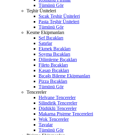
Tümünü Gör
Teşhir Üniteleri
Sıcak Teşhir Üniteleri
Pasta Teşhir Üniteleri
Tümünü Gör
Kesme Ekipmanları
Şef Bıçakları
Satırlar
Ekmek Bıçakları
Soyma Bıçakları
Dilimleme Bıçakları
Fileto Bıçakları
Kasap Bıçakları
Bıçağı Bileme Ekipmanları
Pizza Bıçakları
Tümünü Gör
Tencereler
Helvane Tencereler
Silindirik Tencereler
Düdüklü Tencereler
Makarna Pişirme Tencereleri
Wok Tencereler
Tavalar
Tümünü Gör