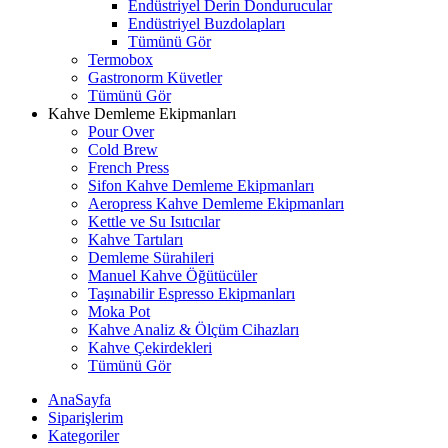
Endüstriyel Derin Dondurucular
Endüstriyel Buzdolapları
Tümünü Gör
Termobox
Gastronorm Küvetler
Tümünü Gör
Kahve Demleme Ekipmanları
Pour Over
Cold Brew
French Press
Sifon Kahve Demleme Ekipmanları
Aeropress Kahve Demleme Ekipmanları
Kettle ve Su Isıtıcılar
Kahve Tartıları
Demleme Sürahileri
Manuel Kahve Öğütücüler
Taşınabilir Espresso Ekipmanları
Moka Pot
Kahve Analiz & Ölçüm Cihazları
Kahve Çekirdekleri
Tümünü Gör
AnaSayfa
Siparişlerim
Kategoriler