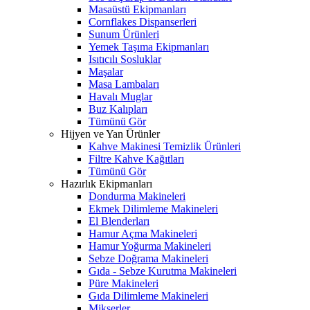
Masaüstü Ekipmanları
Cornflakes Dispanserleri
Sunum Ürünleri
Yemek Taşıma Ekipmanları
Isıtıcılı Sosluklar
Maşalar
Masa Lambaları
Havalı Muglar
Buz Kalıpları
Tümünü Gör
Hijyen ve Yan Ürünler
Kahve Makinesi Temizlik Ürünleri
Filtre Kahve Kağıtları
Tümünü Gör
Hazırlık Ekipmanları
Dondurma Makineleri
Ekmek Dilimleme Makineleri
El Blenderları
Hamur Açma Makineleri
Hamur Yoğurma Makineleri
Sebze Doğrama Makineleri
Gıda - Sebze Kurutma Makineleri
Püre Makineleri
Gıda Dilimleme Makineleri
Mikserler