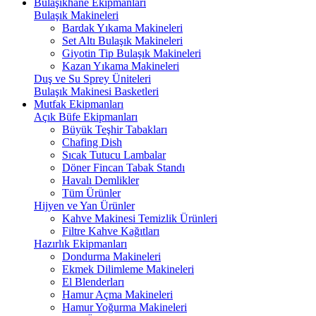
Bulaşıkhane Ekipmanları
Bulaşık Makineleri
Bardak Yıkama Makineleri
Set Altı Bulaşık Makineleri
Giyotin Tip Bulaşık Makineleri
Kazan Yıkama Makineleri
Duş ve Su Sprey Üniteleri
Bulaşık Makinesi Basketleri
Mutfak Ekipmanları
Açık Büfe Ekipmanları
Büyük Teşhir Tabakları
Chafing Dish
Sıcak Tutucu Lambalar
Döner Fincan Tabak Standı
Havalı Demlikler
Tüm Ürünler
Hijyen ve Yan Ürünler
Kahve Makinesi Temizlik Ürünleri
Filtre Kahve Kağıtları
Hazırlık Ekipmanları
Dondurma Makineleri
Ekmek Dilimleme Makineleri
El Blenderları
Hamur Açma Makineleri
Hamur Yoğurma Makineleri