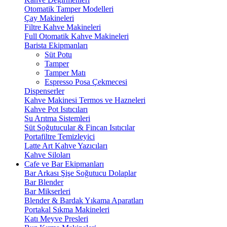
Otomatik Tamper Modelleri
Çay Makineleri
Filtre Kahve Makineleri
Full Otomatik Kahve Makineleri
Barista Ekipmanları
Süt Potu
Tamper
Tamper Matı
Espresso Posa Çekmecesi
Dispenserler
Kahve Makinesi Termos ve Hazneleri
Kahve Pot Isıtıcıları
Su Arıtma Sistemleri
Süt Soğutucular & Fincan Isıtıcılar
Portafiltre Temizleyici
Latte Art Kahve Yazıcıları
Kahve Siloları
Cafe ve Bar Ekipmanları
Bar Arkası Şişe Soğutucu Dolaplar
Bar Blender
Bar Mikserleri
Blender & Bardak Yıkama Aparatları
Portakal Sıkma Makineleri
Katı Meyve Presleri