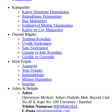
Kategoriler
Kahve Demleme Ekipmanları
Bulaşıkhane Ekipmanları
Buz Makineleri
Endüstriyel Mutfak Ekipmanları
Kahve ve Çay Makineleri
Önemli Bilgiler
Teslimat Koşulları
Üyelik Sözleşmesi
Satış Sözleşmesi
Garanti ve İade Koşulları
Gizlilik ve Güvenlik
Hızlı Erişim
Anasayfa
Yeni Ürünler
İndirimdekiler
Müşteri Hizmetleri
Sepetim
Adres & İletişim
Adres
Operasyon Merkezi: Yukarı Dudullu Mah. Bayrak Cad.
No:30 İç Kapı No: 100 Ümraniye / İstanbul
Telefon Numarası
908506401824
E-Posta
info@antmutfak.com