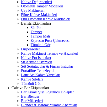
Kahve Değirmenleri
Otomatik Tamper Modelleri
Çay Makineleri
Filtre Kahve Makineleri
Full Otomatik Kahve Makineleri
Barista Ekipmanları
Süt Potu
Tamper
Tamper Matı
Espresso Posa Çekmecesi
Tümünü Gör
Dispenserler
Kahve Makinesi Termos ve Hazneleri
Kahve Pot Isıtıcıları
Su Arıtma Sistemleri
Süt Soğutucular & Fincan Isıtıcılar
Portafiltre Temizleyici
Latte Art Kahve Yazıcıları
Kahve Siloları
Tümünü Gör
Cafe ve Bar Ekipmanları
Bar Arkası Şişe Soğutucu Dolaplar
Bar Blender
Bar Mikserleri
Blender & Bardak Yıkama Aparatları