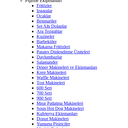
Pişirme Ekipmanları
Fritözler
Izgaralar
Ocaklar
Benmariler
Set Altı Dolaplar
Ara Tezgahlar
Kuzineler
Barbeküler
Makarna Fritözleri
Patates Dinlendirme Üniteleri
Davlumbazlar
Salamander
Döner Makineleri ve Ekipmanları
Krep Makineleri
Waffle Makineleri
Tost Makineleri
600 Seri
700 Seri
900 Seri
Mısır Patlatma Makineleri
Sosis Hot Dog Makineleri
Kafeterya Ekipmanları
Donut Makineleri
Yumurta Pişiriciler