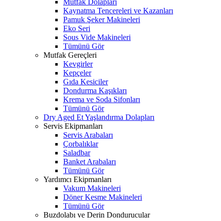
Mutfak Dolapları
Kaynatma Tencereleri ve Kazanları
Pamuk Şeker Makineleri
Eko Seri
Sous Vide Makineleri
Tümünü Gör
Mutfak Gereçleri
Kevgirler
Kepçeler
Gıda Kesiciler
Dondurma Kaşıkları
Krema ve Soda Sifonları
Tümünü Gör
Dry Aged Et Yaşlandırma Dolapları
Servis Ekipmanları
Servis Arabaları
Çorbalıklar
Saladbar
Banket Arabaları
Tümünü Gör
Yardımcı Ekipmanları
Vakum Makineleri
Döner Kesme Makineleri
Tümünü Gör
Buzdolabı ve Derin Dondurucular