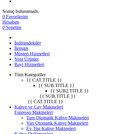
Sonuç bulunamadı.
0
Favorilerim
Hesabım
0
Sepetim
İndirimdekiler
İletişim
Müşteri Hizmetleri
Yeni Ürünler
Bayi Hizmetleri
Tüm Kategoriler
{{ CAT.TITLE }}
{{ SUB.TITLE }}
{{ SUB2.TITLE }}
{{ SUB.TITLE }}
{{ CAT.TITLE }}
Kahve ve Çay Makineleri
Espresso Makineleri
Tam Otomatik Kahve Makineleri
Yarı Otomatik Kahve Makineleri
Ev Tipi Kahve Makineleri
Kahve Değirmenleri