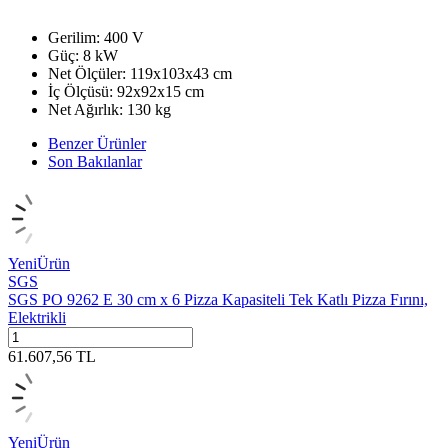
Gerilim: 400 V
Güç: 8 kW
Net Ölçüler: 119x103x43 cm
İç Ölçüsü: 92x92x15 cm
Net Ağırlık: 130 kg
Benzer Ürünler
Son Bakılanlar
Yeni
Ürün
SGS
SGS PO 9262 E 30 cm x 6 Pizza Kapasiteli Tek Katlı Pizza Fırını,
Elektrikli
61.607,56
TL
Yeni
Ürün