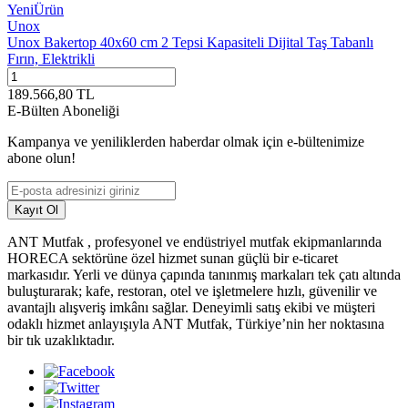
Yeni
Ürün
Unox
Unox Bakertop 40x60 cm 2 Tepsi Kapasiteli Dijital Taş Tabanlı
Fırın, Elektrikli
189.566,80
TL
E-Bülten Aboneliği
Kampanya ve yeniliklerden haberdar olmak için e-bültenimize
abone olun!
Kayıt Ol
ANT Mutfak , profesyonel ve endüstriyel mutfak ekipmanlarında
HORECA sektörüne özel hizmet sunan güçlü bir e-ticaret
markasıdır. Yerli ve dünya çapında tanınmış markaları tek çatı altında
buluşturarak; kafe, restoran, otel ve işletmelere hızlı, güvenilir ve
avantajlı alışveriş imkânı sağlar. Deneyimli satış ekibi ve müşteri
odaklı hizmet anlayışıyla ANT Mutfak, Türkiye’nin her noktasına
bir tık uzaklıktadır.