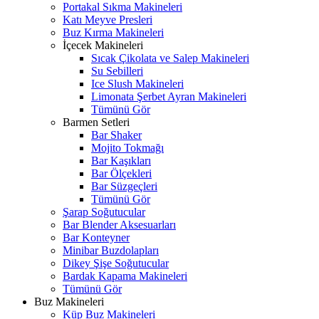
Portakal Sıkma Makineleri
Katı Meyve Presleri
Buz Kırma Makineleri
İçecek Makineleri
Sıcak Çikolata ve Salep Makineleri
Su Sebilleri
Ice Slush Makineleri
Limonata Şerbet Ayran Makineleri
Tümünü Gör
Barmen Setleri
Bar Shaker
Mojito Tokmağı
Bar Kaşıkları
Bar Ölçekleri
Bar Süzgeçleri
Tümünü Gör
Şarap Soğutucular
Bar Blender Aksesuarları
Bar Konteyner
Minibar Buzdolapları
Dikey Şişe Soğutucular
Bardak Kapama Makineleri
Tümünü Gör
Buz Makineleri
Küp Buz Makineleri