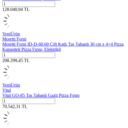
128.040,94
TL
Yeni
Ürün
Moretti Forni
Moretti Forni ID-D-60.60 Çift Katlı Taş Tabanlı 30 cm x 4+4 Pizza
Kapasiteli Pizza Fırını, Elektrikli
208.299,45
TL
Yeni
Ürün
Vital
Vital GO-85 Taş Tabanlı Gazlı Pizza Fırını
70.542,31
TL