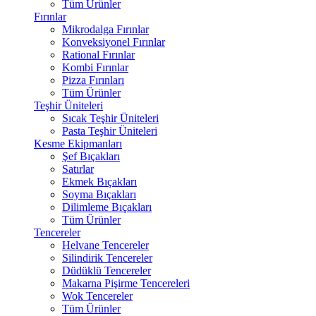
Tüm Ürünler
Fırınlar
Mikrodalga Fırınlar
Konveksiyonel Fırınlar
Rational Fırınlar
Kombi Fırınlar
Pizza Fırınları
Tüm Ürünler
Teşhir Üniteleri
Sıcak Teşhir Üniteleri
Pasta Teşhir Üniteleri
Kesme Ekipmanları
Şef Bıçakları
Satırlar
Ekmek Bıçakları
Soyma Bıçakları
Dilimleme Bıçakları
Tüm Ürünler
Tencereler
Helvane Tencereler
Silindirik Tencereler
Düdüklü Tencereler
Makarna Pişirme Tencereleri
Wok Tencereler
Tüm Ürünler