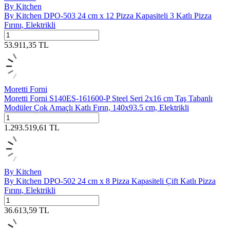
By Kitchen
By Kitchen DPO-503 24 cm x 12 Pizza Kapasiteli 3 Katlı Pizza
Fırını, Elektrikli
53.911,35
TL
Moretti Forni
Moretti Forni S140ES-161600-P Steel Seri 2x16 cm Taş Tabanlı
Modüler Çok Amaçlı Katlı Fırın, 140x93.5 cm, Elektrikli
1.293.519,61
TL
By Kitchen
By Kitchen DPO-502 24 cm x 8 Pizza Kapasiteli Çift Katlı Pizza
Fırını, Elektrikli
36.613,59
TL