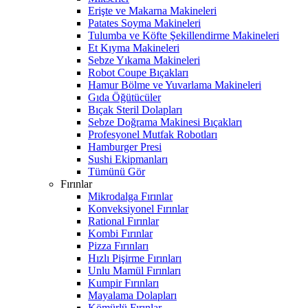
Erişte ve Makarna Makineleri
Patates Soyma Makineleri
Tulumba ve Köfte Şekillendirme Makineleri
Et Kıyma Makineleri
Sebze Yıkama Makineleri
Robot Coupe Bıçakları
Hamur Bölme ve Yuvarlama Makineleri
Gıda Öğütücüler
Bıçak Steril Dolapları
Sebze Doğrama Makinesi Bıçakları
Profesyonel Mutfak Robotları
Hamburger Presi
Sushi Ekipmanları
Tümünü Gör
Fırınlar
Mikrodalga Fırınlar
Konveksiyonel Fırınlar
Rational Fırınlar
Kombi Fırınlar
Pizza Fırınları
Hızlı Pişirme Fırınları
Unlu Mamül Fırınları
Kumpir Fırınları
Mayalama Dolapları
Kömürlü Fırınlar