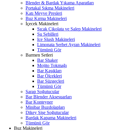
Blender & Bardak Yıkama Aparatları
Portakal Sıkma Makineleri
Katı Meyve Presleri
Buz Kırma Makineleri
İçecek Makineleri
Sıcak Çikolata ve Salep Makineleri
Su Sebilleri
Ice Slush Makineleri
Limonata Şerbet Ayran Makineleri
Tümünü Gör
Barmen Setleri
Bar Shaker
Mojito Tokmağı
Bar Kaşıkları
Bar Ölçekleri
Bar Süzgeçleri
Tümünü Gör
Şarap Soğutucular
Bar Blender Aksesuarları
Bar Konteyner
Minibar Buzdolapları
Dikey Şişe Soğutucular
Bardak Kapama Makineleri
Tümünü Gör
Buz Makineleri