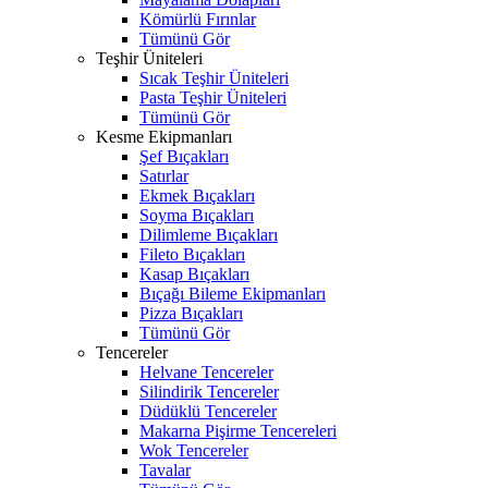
Kömürlü Fırınlar
Tümünü Gör
Teşhir Üniteleri
Sıcak Teşhir Üniteleri
Pasta Teşhir Üniteleri
Tümünü Gör
Kesme Ekipmanları
Şef Bıçakları
Satırlar
Ekmek Bıçakları
Soyma Bıçakları
Dilimleme Bıçakları
Fileto Bıçakları
Kasap Bıçakları
Bıçağı Bileme Ekipmanları
Pizza Bıçakları
Tümünü Gör
Tencereler
Helvane Tencereler
Silindirik Tencereler
Düdüklü Tencereler
Makarna Pişirme Tencereleri
Wok Tencereler
Tavalar