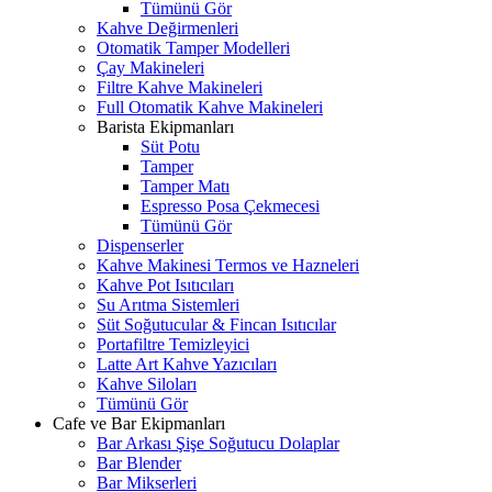
Tümünü Gör
Kahve Değirmenleri
Otomatik Tamper Modelleri
Çay Makineleri
Filtre Kahve Makineleri
Full Otomatik Kahve Makineleri
Barista Ekipmanları
Süt Potu
Tamper
Tamper Matı
Espresso Posa Çekmecesi
Tümünü Gör
Dispenserler
Kahve Makinesi Termos ve Hazneleri
Kahve Pot Isıtıcıları
Su Arıtma Sistemleri
Süt Soğutucular & Fincan Isıtıcılar
Portafiltre Temizleyici
Latte Art Kahve Yazıcıları
Kahve Siloları
Tümünü Gör
Cafe ve Bar Ekipmanları
Bar Arkası Şişe Soğutucu Dolaplar
Bar Blender
Bar Mikserleri