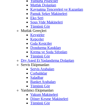
Yumurta Pişiriciler
Mutfak Dolapları
Kaynatma Tencereleri ve Kazanları
Pamuk Şeker Makineleri
Eko Seri
Sous Vide Makineleri
Tümünü Gör
Mutfak Gereçleri
Kevgirler
Kepçeler
Gıda Kesiciler
Dondurma Kaşıkları
Krema ve Soda Sifonları
Tümünü Gör
Dry Aged Et Yaşlandırma Dolapları
Servis Ekipmanları
Servis Arabaları
Çorbalıklar
Saladbar
Banket Arabaları
Tümünü Gör
Yardımcı Ekipmanları
Vakum Makineleri
Döner Kesme Makineleri
Tümünü Gör