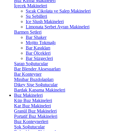
Buz Kırma Makineleri
İçecek Makineleri
Sıcak Çikolata ve Salep Makineleri
Su Sebilleri
Ice Slush Makineleri
Limonata Şerbet Ayran Makineleri
Barmen Setleri
Bar Shaker
Mojito Tokmağı
Bar Kaşıkları
Bar Ölçekleri
Bar Süzgeçleri
Şarap Soğutucular
Bar Blender Aksesuarları
Bar Konteyner
Minibar Buzdolapları
Dikey Şişe Soğutucular
Bardak Kapama Makineleri
Buz Makineleri
Küp Buz Makineleri
Kar Buz Makineleri
Granül Buz Makineleri
Portatif Buz Makineleri
Buz Konteynerleri
Şok Soğutucular