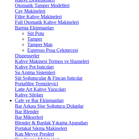
Otomatik Tamper Modelleri
Çay Makineleri
Filtre Kahve Makineleri
Full Otomatik Kahve Makineleri
Barista Ekipmanları
Süt Potu
Tamper
Tamper Matı
Espresso Posa Çekmecesi
Dispenserler
Kahve Makinesi Termos ve Hazneleri
Kahve Pot Isıtıcıları
Su Arıtma Sistemleri
Süt Soğutucular & Fincan Isıtıcılar
Portafiltre Temizleyici
Latte Art Kahve Yazıcıları
Kahve Siloları
Cafe ve Bar Ekipmanları
Bar Arkası Şişe Soğutucu Dolaplar
Bar Blender
Bar Mikserleri
Blender & Bardak Yıkama Aparatları
Portakal Sıkma Makineleri
Katı Meyve Presleri