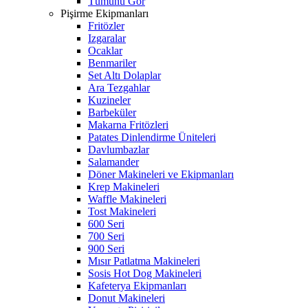
Tümünü Gör
Pişirme Ekipmanları
Fritözler
Izgaralar
Ocaklar
Benmariler
Set Altı Dolaplar
Ara Tezgahlar
Kuzineler
Barbeküler
Makarna Fritözleri
Patates Dinlendirme Üniteleri
Davlumbazlar
Salamander
Döner Makineleri ve Ekipmanları
Krep Makineleri
Waffle Makineleri
Tost Makineleri
600 Seri
700 Seri
900 Seri
Mısır Patlatma Makineleri
Sosis Hot Dog Makineleri
Kafeterya Ekipmanları
Donut Makineleri