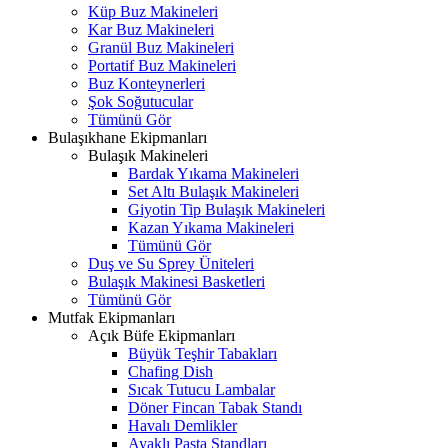
Küp Buz Makineleri
Kar Buz Makineleri
Granül Buz Makineleri
Portatif Buz Makineleri
Buz Konteynerleri
Şok Soğutucular
Tümünü Gör
Bulaşıkhane Ekipmanları
Bulaşık Makineleri
Bardak Yıkama Makineleri
Set Altı Bulaşık Makineleri
Giyotin Tip Bulaşık Makineleri
Kazan Yıkama Makineleri
Tümünü Gör
Duş ve Su Sprey Üniteleri
Bulaşık Makinesi Basketleri
Tümünü Gör
Mutfak Ekipmanları
Açık Büfe Ekipmanları
Büyük Teşhir Tabakları
Chafing Dish
Sıcak Tutucu Lambalar
Döner Fincan Tabak Standı
Havalı Demlikler
Ayaklı Pasta Standları