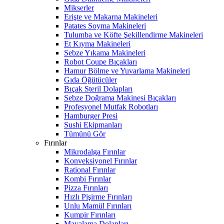
Mikserler
Erişte ve Makarna Makineleri
Patates Soyma Makineleri
Tulumba ve Köfte Şekillendirme Makineleri
Et Kıyma Makineleri
Sebze Yıkama Makineleri
Robot Coupe Bıçakları
Hamur Bölme ve Yuvarlama Makineleri
Gıda Öğütücüler
Bıçak Steril Dolapları
Sebze Doğrama Makinesi Bıçakları
Profesyonel Mutfak Robotları
Hamburger Presi
Sushi Ekipmanları
Tümünü Gör
Fırınlar
Mikrodalga Fırınlar
Konveksiyonel Fırınlar
Rational Fırınlar
Kombi Fırınlar
Pizza Fırınları
Hızlı Pişirme Fırınları
Unlu Mamül Fırınları
Kumpir Fırınları
Mayalama Dolapları