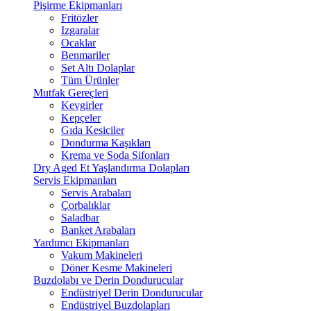
Pişirme Ekipmanları
Fritözler
Izgaralar
Ocaklar
Benmariler
Set Altı Dolaplar
Tüm Ürünler
Mutfak Gereçleri
Kevgirler
Kepçeler
Gıda Kesiciler
Dondurma Kaşıkları
Krema ve Soda Sifonları
Dry Aged Et Yaşlandırma Dolapları
Servis Ekipmanları
Servis Arabaları
Çorbalıklar
Saladbar
Banket Arabaları
Yardımcı Ekipmanları
Vakum Makineleri
Döner Kesme Makineleri
Buzdolabı ve Derin Dondurucular
Endüstriyel Derin Dondurucular
Endüstriyel Buzdolapları