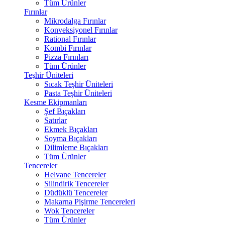
Tüm Ürünler
Fırınlar
Mikrodalga Fırınlar
Konveksiyonel Fırınlar
Rational Fırınlar
Kombi Fırınlar
Pizza Fırınları
Tüm Ürünler
Teşhir Üniteleri
Sıcak Teşhir Üniteleri
Pasta Teşhir Üniteleri
Kesme Ekipmanları
Şef Bıçakları
Satırlar
Ekmek Bıçakları
Soyma Bıçakları
Dilimleme Bıçakları
Tüm Ürünler
Tencereler
Helvane Tencereler
Silindirik Tencereler
Düdüklü Tencereler
Makarna Pişirme Tencereleri
Wok Tencereler
Tüm Ürünler