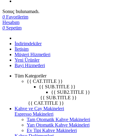
Sonuç bulunamadı.
0
Favorilerim
Hesabım
0
Sepetim
İndirimdekiler
İletişim
Müşteri Hizmetleri
Yeni Ürünler
Bayi Hizmetleri
Tüm Kategoriler
{{ CAT.TITLE }}
{{ SUB.TITLE }}
{{ SUB2.TITLE }}
{{ SUB.TITLE }}
{{ CAT.TITLE }}
Kahve ve Çay Makineleri
Espresso Makineleri
Tam Otomatik Kahve Makineleri
Yarı Otomatik Kahve Makineleri
Ev Tipi Kahve Makineleri
Kahve Değirmenleri