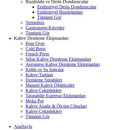
Buzdolabı ve Derin Dondurucular
Endüstriyel Derin Dondurucular
Endüstriyel Buzdolapları
Tümünü Gör
Termobox
Gastronorm Küvetler
Tümünü Gör
Kahve Demleme Ekipmanları
Pour Over
Cold Brew
French Press
Sifon Kahve Demleme Ekipmanları
Aeropress Kahve Demleme Ekipmanları
Kettle ve Su Isıtıcılar
Kahve Tartıları
Demleme Sürahileri
Manuel Kahve Öğütücüler
Kahve Çekirdekleri
Taşınabilir Espresso Ekipmanları
Moka Pot
Kahve Analiz & Ölçüm Cihazları
Kahve Çekirdekleri
Tümünü Gör
AnaSayfa