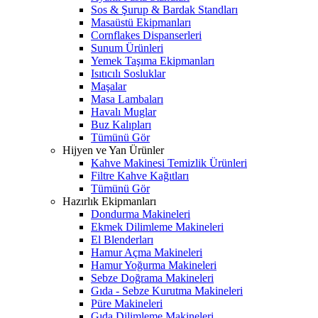
Sos & Şurup & Bardak Standları
Masaüstü Ekipmanları
Cornflakes Dispanserleri
Sunum Ürünleri
Yemek Taşıma Ekipmanları
Isıtıcılı Sosluklar
Maşalar
Masa Lambaları
Havalı Muglar
Buz Kalıpları
Tümünü Gör
Hijyen ve Yan Ürünler
Kahve Makinesi Temizlik Ürünleri
Filtre Kahve Kağıtları
Tümünü Gör
Hazırlık Ekipmanları
Dondurma Makineleri
Ekmek Dilimleme Makineleri
El Blenderları
Hamur Açma Makineleri
Hamur Yoğurma Makineleri
Sebze Doğrama Makineleri
Gıda - Sebze Kurutma Makineleri
Püre Makineleri
Gıda Dilimleme Makineleri