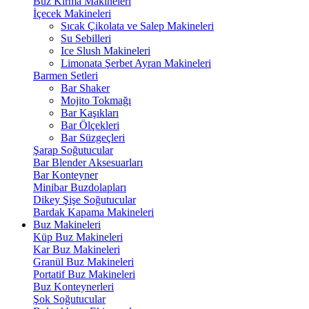
Buz Kırma Makineleri
İçecek Makineleri
Sıcak Çikolata ve Salep Makineleri
Su Sebilleri
Ice Slush Makineleri
Limonata Şerbet Ayran Makineleri
Barmen Setleri
Bar Shaker
Mojito Tokmağı
Bar Kaşıkları
Bar Ölçekleri
Bar Süzgeçleri
Şarap Soğutucular
Bar Blender Aksesuarları
Bar Konteyner
Minibar Buzdolapları
Dikey Şişe Soğutucular
Bardak Kapama Makineleri
Buz Makineleri
Küp Buz Makineleri
Kar Buz Makineleri
Granül Buz Makineleri
Portatif Buz Makineleri
Buz Konteynerleri
Şok Soğutucular