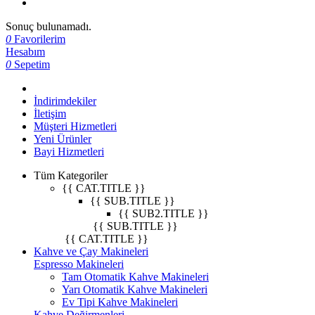
Sonuç bulunamadı.
0
Favorilerim
Hesabım
0
Sepetim
İndirimdekiler
İletişim
Müşteri Hizmetleri
Yeni Ürünler
Bayi Hizmetleri
Tüm Kategoriler
{{ CAT.TITLE }}
{{ SUB.TITLE }}
{{ SUB2.TITLE }}
{{ SUB.TITLE }}
{{ CAT.TITLE }}
Kahve ve Çay Makineleri
Espresso Makineleri
Tam Otomatik Kahve Makineleri
Yarı Otomatik Kahve Makineleri
Ev Tipi Kahve Makineleri
Kahve Değirmenleri