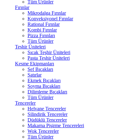
Tüm Ürünler
Fırınlar
Mikrodalga Fırınlar
Konveksiyonel Fırınlar
Rational Fırınlar
Kombi Fırınlar
Pizza Fırınları
Tüm Ürünler
Teşhir Üniteleri
Sıcak Teşhir Üniteleri
Pasta Teşhir Üniteleri
Kesme Ekipmanları
Şef Bıçakları
Satırlar
Ekmek Bıçakları
Soyma Bıçakları
Dilimleme Bıçakları
Tüm Ürünler
Tencereler
Helvane Tencereler
Silindirik Tencereler
Düdüklü Tencereler
Makarna Pişirme Tencereleri
Wok Tencereler
Tüm Ürünler