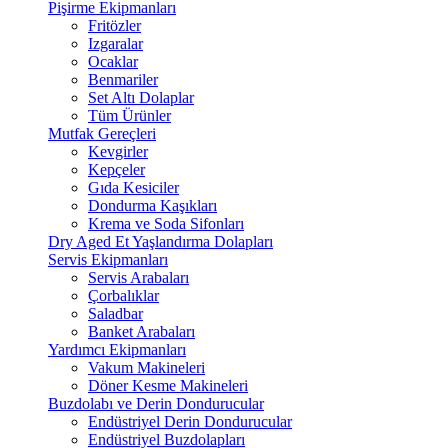
Pişirme Ekipmanları
Fritözler
Izgaralar
Ocaklar
Benmariler
Set Altı Dolaplar
Tüm Ürünler
Mutfak Gereçleri
Kevgirler
Kepçeler
Gıda Kesiciler
Dondurma Kaşıkları
Krema ve Soda Sifonları
Dry Aged Et Yaşlandırma Dolapları
Servis Ekipmanları
Servis Arabaları
Çorbalıklar
Saladbar
Banket Arabaları
Yardımcı Ekipmanları
Vakum Makineleri
Döner Kesme Makineleri
Buzdolabı ve Derin Dondurucular
Endüstriyel Derin Dondurucular
Endüstriyel Buzdolapları