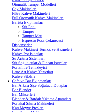
Otomatik Tamper Modelleri
Çay Makineleri
Filtre Kahve Makineleri
Full Otomatik Kahve Makineleri
Barista Ekipmanları
Süt Potu
Tamper
Tamper Matı
Espresso Posa Çekmecesi
Dispenserler
Kahve Makinesi Termos ve Hazneleri
Kahve Pot Isıtıcıları
Su Arıtma Sistemleri
Süt Soğutucular & Fincan Isıtıcılar
Portafiltre Temizleyici
Latte Art Kahve Yazıcıları
Kahve Siloları
Cafe ve Bar Ekipmanları
Bar Arkası Şişe Soğutucu Dolaplar
Bar Blender
Bar Mikserleri
Blender & Bardak Yıkama Aparatları
Portakal Sıkma Makineleri
Katı Meyve Presleri