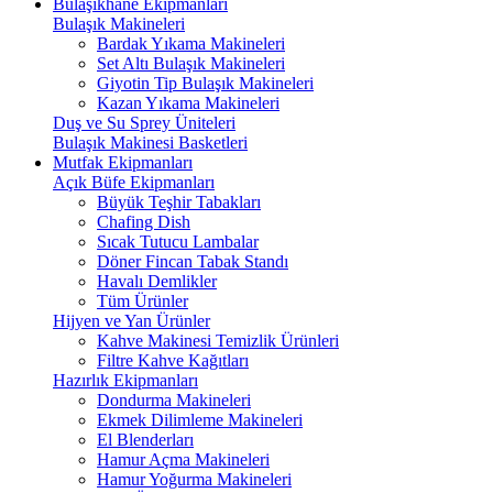
Bulaşıkhane Ekipmanları
Bulaşık Makineleri
Bardak Yıkama Makineleri
Set Altı Bulaşık Makineleri
Giyotin Tip Bulaşık Makineleri
Kazan Yıkama Makineleri
Duş ve Su Sprey Üniteleri
Bulaşık Makinesi Basketleri
Mutfak Ekipmanları
Açık Büfe Ekipmanları
Büyük Teşhir Tabakları
Chafing Dish
Sıcak Tutucu Lambalar
Döner Fincan Tabak Standı
Havalı Demlikler
Tüm Ürünler
Hijyen ve Yan Ürünler
Kahve Makinesi Temizlik Ürünleri
Filtre Kahve Kağıtları
Hazırlık Ekipmanları
Dondurma Makineleri
Ekmek Dilimleme Makineleri
El Blenderları
Hamur Açma Makineleri
Hamur Yoğurma Makineleri